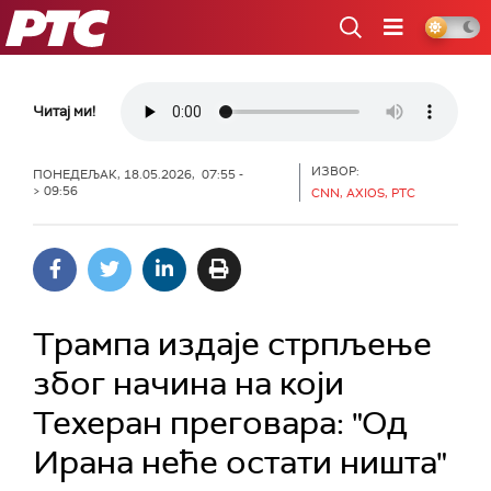
РТС
Читај ми!
ИЗВОР:
ПОНЕДЕЉАК, 18.05.2026, 07:55 -
> 09:56
CNN, AXIOS, РТС
Трампа издаје стрпљење
због начина на који
Техеран преговара: "Од
Ирана неће остати ништа"