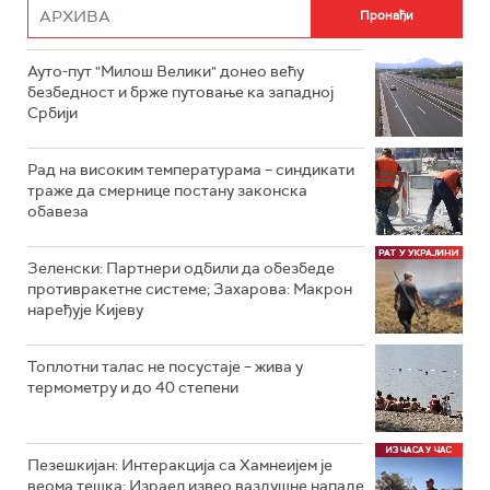
Ауто-пут "Милош Велики" донео већу
безбедност и брже путовање ка западној
Србији
Рад на високим температурама – синдикати
траже да смернице постану законска
обавеза
Зеленски: Партнери одбили да обезбеде
противракетне системе; Захарова: Макрон
наређује Кијеву
Топлотни талас не посустаје – жива у
термометру и до 40 степени
Пезешкијан: Интеракција са Хамнеијем је
веома тешка; Израел извео ваздушне нападе