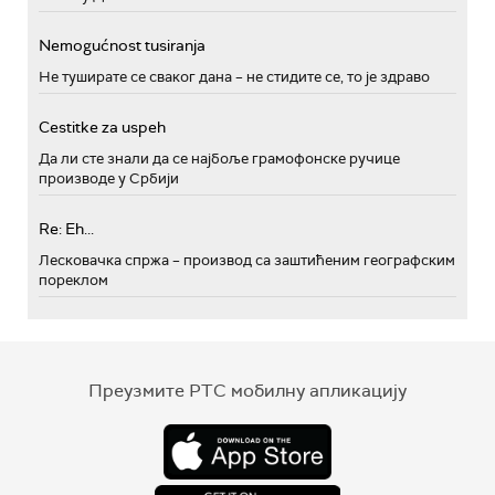
Nemogućnost tusiranja
Не туширате се сваког дана – не стидите се, то је здраво
Cestitke za uspeh
Да ли сте знали да се најбоље грамофонске ручице
производе у Србији
Re: Eh...
Лесковачка спржа – производ са заштићеним географским
пореклом
Преузмите РТС мобилну апликацију