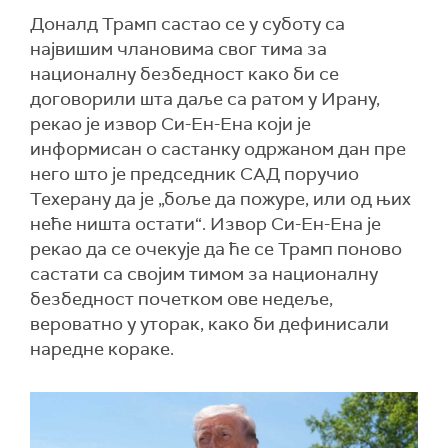
Доналд Трамп састао се у суботу са
највишим члановима свог тима за
националну безбедност како би се
договорили шта даље са ратом у Ирану,
рекао је извор Си-Ен-Ена који је
информисан о састанку одржаном дан пре
него што је председник САД поручио
Техерану да је „боље да пожуре, или од њих
неће ништа остати“. Извор Си-Ен-Ена је
рекао да се очекује да ће се Трамп поново
састати са својим тимом за националну
безбедност почетком ове недеље,
вероватно у уторак, како би дефинисали
наредне кораке.