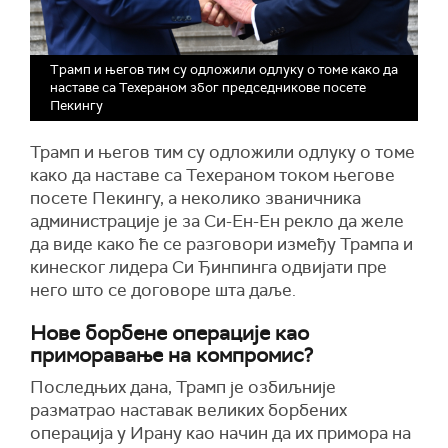
Трамп и његов тим су одложили одлуку о томе како да
наставе са Техераном због председникове посете
Пекингу
Трамп и његов тим су одложили одлуку о томе
како да наставе са Техераном током његове
посете Пекингу, а неколико званичника
администрације је за Си-Ен-Ен рекло да желе
да виде како ће се разговори између Трампа и
кинеског лидера Си Ђинпинга одвијати пре
него што се договоре шта даље.
Нове борбене операције као
приморавање на компромис?
Последњих дана, Трамп је озбиљније
разматрао наставак великих борбених
операција у Ирану као начин да их примора на