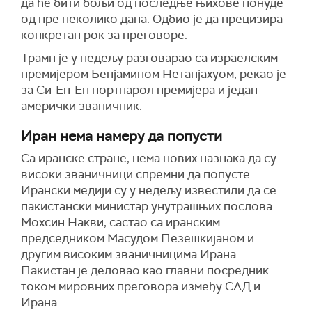
да ће бити бољи од последње њихове понуде
од пре неколико дана. Одбио је да прецизира
конкретан рок за преговоре.
Трамп је у недељу разговарао са израелским
премијером Бенјамином Нетанјахуом, рекао је
за Си-Ен-Ен портпарол премијера и један
амерички званичник.
Иран нема намеру да попусти
Са иранске стране, нема нових назнака да су
високи званичници спремни да попусте.
Ирански медији су у недељу известили да се
пакистански министар унутрашњих послова
Мохсин Накви, састао са иранским
председником Масудом Пезешкијаном и
другим високим званичницима Ирана.
Пакистан је деловао као главни посредник
током мировних преговора између САД и
Ирана.