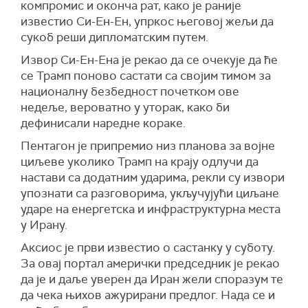
компромис и оконча рат, како је раније
известио Си-Ен-Ен, упркос његовој жељи да
сукоб реши дипломатским путем.
Извор Си-Ен-Ена је рекао да се очекује да ће
се Трамп поново састати са својим тимом за
националну безбедност почетком ове
недеље, вероватно у уторак, како би
дефинисали наредне кораке.
Пентагон је припремио низ планова за војне
циљеве уколико Трамп на крају одлучи да
настави са додатним ударима, рекли су извори
упознати са разговорима, укључујући циљане
ударе на енергетска и инфраструктурна места
у Ирану.
Аксиос је први известио о састанку у суботу.
За овај портал амерички председник је рекао
да је и даље уверен да Иран жели споразум те
да чека њихов ажурирани предлог. Нада се и