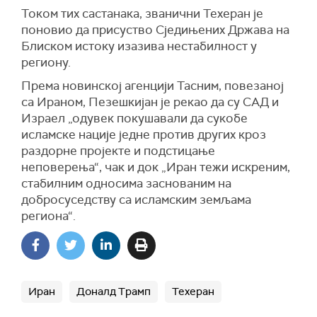
Током тих састанака, званични Техеран је
поновио да присуство Сједињених Држава на
Блиском истоку изазива нестабилност у
региону.
Према новинској агенцији Тасним, повезаној
са Ираном, Пезешкијан је рекао да су САД и
Израел „одувек покушавали да сукобе
исламске нације једне против других кроз
раздорне пројекте и подстицање
неповерења“, чак и док „Иран тежи искреним,
стабилним односима заснованим на
добросуседству са исламским земљама
региона“.
Иран
Доналд Трамп
Техеран