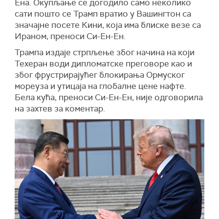
Ена. Окупљање се догодило само неколико
сати пошто се Трамп вратио у Вашингтон са
значајне посете Кини, која има блиске везе са
Ираном, преноси Си-Ен-Ен.
Трампа издаје стрпљење због начина на који
Техеран води дипломатске преговоре као и
због фрустрирајућег блокирања Ормуског
мореуза и утицаја на глобалне цене нафте.
Бела кућа, преноси Си-Ен-Ен, није одговорила
на захтев за коментар.