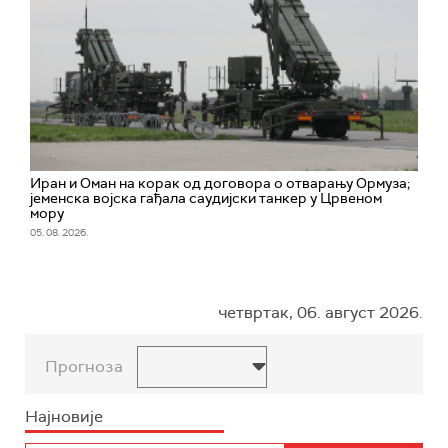
Иран и Оман на корак од договора о отварању Ормуза;
jеменска војска гађала саудијски танкер у Црвеном
мору
05. 08. 2026.
четвртак, 06. август 2026.
Прогноза
Најновије