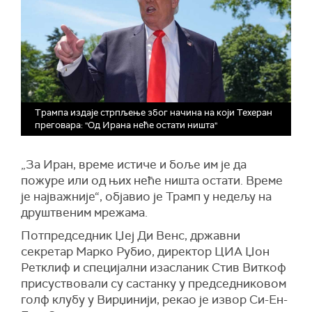
Трампа издаје стрпљење због начина на који Техеран
преговара: "Од Ирана неће остати ништа"
„За Иран, време истиче и боље им је да
пожуре или од њих неће ништа остати. Време
је најважније“, објавио је Трамп у недељу на
друштвеним мрежама.
Потпредседник Џеј Ди Венс, државни
секретар Марко Рубио, директор ЦИА Џон
Ретклиф и специјални изасланик Стив Виткоф
присуствовали су састанку у председниковом
голф клубу у Вирџинији, рекао је извор Си-Ен-