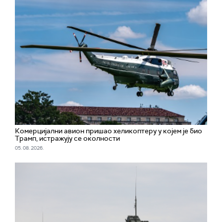
Комерцијални авион пришао хеликоптеру у којем је био
Трамп, истражују се околности
05. 08. 2026.