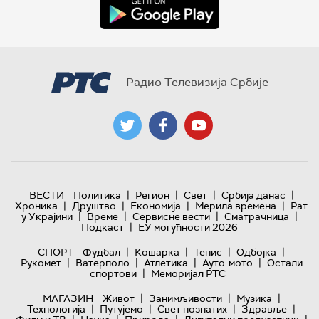
Радио Телевизија Србије
|
|
|
|
ВЕСТИ
Политика
Регион
Свет
Србија данас
|
|
|
|
Хроника
Друштво
Економија
Мерила времена
Рат
|
|
|
|
у Украјини
Време
Сервисне вести
Сматрачница
|
Подкаст
ЕУ могућности 2026
|
|
|
|
СПОРТ
Фудбал
Кошарка
Тенис
Одбојка
|
|
|
|
Рукомет
Ватерполо
Атлетика
Ауто-мото
Остали
|
спортови
Меморијал РТС
|
|
|
МАГАЗИН
Живот
Занимљивости
Музика
|
|
|
|
Технологијa
Путујемо
Свет познатих
Здравље