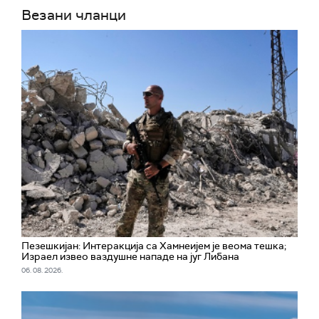
Везани чланци
Пезешкијан: Интеракција са Хамнеијем је веома тешка;
Израел извео ваздушне нападе на југ Либана
06. 08. 2026.