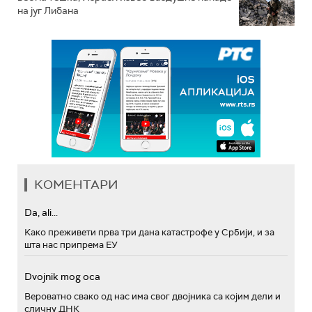
на југ Либана
КОМЕНТАРИ
Da, ali...
Како преживети прва три дана катастрофе у Србији, и за
шта нас припрема ЕУ
Dvojnik mog oca
Вероватно свако од нас има свог двојника са којим дели и
сличну ДНК