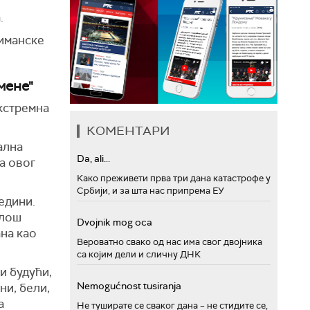
.
лиманске
мене"
екстремна
КОМЕНТАРИ
ална
Da, ali...
а овог
Како преживети прва три дана катастрофе у
Србији, и за шта нас припрема ЕУ
едини.
 лош
Dvojnik mog oca
ана као
Вероватно свако од нас има свог двојника
са којим дели и сличну ДНК
и будући,
Nemogućnost tusiranja
ни, бели,
а
Не туширате се сваког дана – не стидите се,