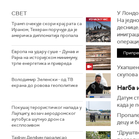
СВЕТ
У Лондо
На једн
Трамп очекује скори крај рата са
деснице,
Ираном, Техеран поручује да је
имиграци
америчка дипломатија пропала
операциј
Европа на удару суше – Дунав и
Припре
Рајна на историјском минимуму,
трпе енергетика и привреда
Ухапшена
скупова 
Володимир Зеленски - од ТВ
екрана до ровова геополитике
Нагба 
Датум с
када је
Покушај терористичког напада у
Лајпцигу, возач аеродромског
Пропале
аутобуса шутнуо дрон са
децу и 
експлозивом
"Друштв
Тајфун Делфин паралисао