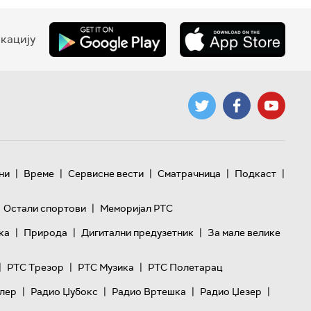
кацију
|
|
|
|
|
ни
Време
Сервисне вести
Сматрачница
Подкаст
|
Остали спортови
Меморијал РТС
|
|
|
ка
Природа
Дигитални предузетник
За мале велике
|
|
|
РТС Трезор
РТС Музика
РТС Полетарац
|
|
|
|
лер
Радио Џубокс
Радио Вртешка
Радио Џезер