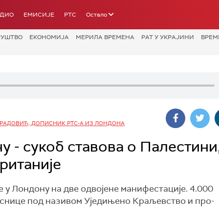
АДИО
ЕМИСИЈЕ
РТС
Остало
РУШТВО
ЕКОНОМИЈА
МЕРИЛА ВРЕМЕНА
РАТ У УКРАЈИНИ
ВРЕМ
РАДОВИЋ, ДОПИСНИК РТС-А ИЗ ЛОНДОНА
 - сукоб ставова о Палестини
ританије
 у Лондону на две одвојене манифестације. 4.000
еснице под називом Уједињено Краљевство и про-