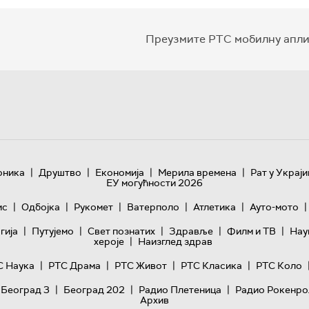
Преузмите РТС мобилну апли
|
|
|
|
оника
Друштво
Економија
Мерила времена
Рат у Украји
ЕУ могућности 2026
|
|
|
|
|
|
ис
Одбојка
Рукомет
Ватерполо
Атлетика
Ауто-мото
|
|
|
|
|
гијa
Путујемо
Свет познатих
Здравље
Филм и ТВ
Нау
|
хероје
Наизглед здрав
|
|
|
|
С Наука
РТС Драма
РТС Живот
РТС Класика
РТС Коло
|
|
|
 Београд 3
Београд 202
Радио Плетеница
Радио Рокенро
Архив