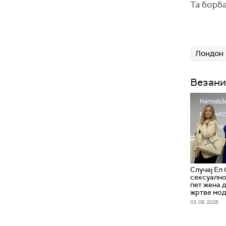
Та борба
Лондон
Везани
Случај Ел
сексуално
пет жена 
жртве мод
03. 08. 2026.