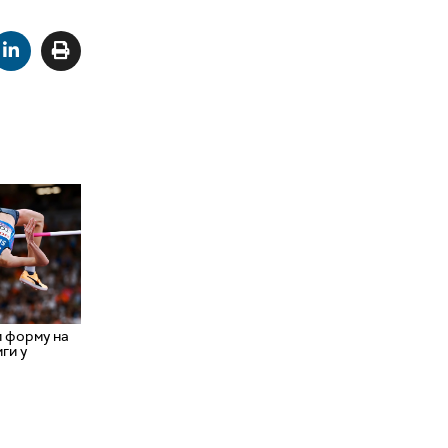
и форму на
ги у