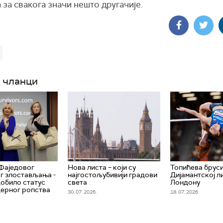
 за свакога значи нешто другачије.
 чланци
 Фаједовог
Нова листа – који су
Топићева брус
г злостављања -
најгостољубивији градови
Дијамантској ли
добило статус
света
Лондону
ерног ропства
30. 07. 2026.
18. 07. 2026.