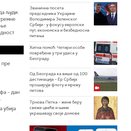
Званична посета
да људи.
председника Украјине
тремне
Володимира Зеленског
Србији - у фокусу европски
ање
пут, економска и безбедносна
едност
питања
Хитна помоћ: Четири особе
повређене у три удеса у
Београду
е пре
Од Београда ка више од 100
дестинација – Ер Србија
проширује флоту и мрежу
летова
фа – дан
а.
Трнова Петка – жене беру
свеже цвеће и њиме
а убија
украшавају своје домове