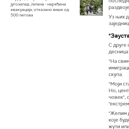
последњи
југозапад Јапана - наређена
раздвој
евакуација, отказано више од
500 летова
Уз њих д
заједниц
"Зауст
С друге 
десница 
"На сви
имиграци
скупа.
"Моји ст
Но, цент
човек", 
"екстрем
"Желим д
које буд
жути или