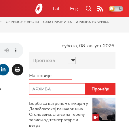
Lat
Eng
Е
СЕРВИСНЕ ВЕСТИ
СМАТРАЧНИЦА
АРХИВА РУБРИКА
субота, 08. август 2026.
Прогноза
Најновије
,
Борба са ватреном стихијом у
Делиблатској пешчари и на
Столовима, стање на терену
зависи од температуре и
ветра