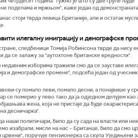
х четрдесет година. Тужно је што су две групе људе
ене поделама и мржњом", каже један од демонстраната
анас стоји тврда левица Британије, али и остатак мус
е.
авити илегалну имиграцију и демографске про
стране, следбеници Томија Робинсона тврде да нису 
и да се залажу за "аутохтоне британске вредности".
м недавним изборима тражили смо да се зауставе илег
ја и демографске промене", подсећа један од учесник
авови су помало леви, помало десни, а понајвише у ср
ар се померио у лево тако да ја одједном делујем као
објашњава жена, која не пристаје да буде окарактерис
на десничарка".
а наши политичари, било да су сада на власти или нек
емо изабрали, мисле на нас – Британце, било да смо цр
 црвени", поручује пензионерка са скупа Уједињени з