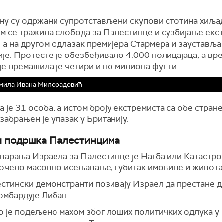
ну су одржани супротстављени скупови стотина хиља
ом се тражила слобода за Палестинце и сузбијање екс
 а на другом одлазак премијера Стармера и заустављ
је. Протесте је обезбеђивало 4.000 полицајаца, а вр
е премашила је четири и по милиона фунти.
мила Ивана Милорадовић
 је 31 особа, а истом броју екстремиста са обе стран
забрањен је улазак у Британију.
и подршка Палестинцима
тварања Израела за Палестинце је Нагба или Катастро
 почело масовно исељавање, губитак имовине и живот
стински демонстранти позивају Израел да престане д
бомбардује Либан.
о је подељено махом због лоших политичких одлука у