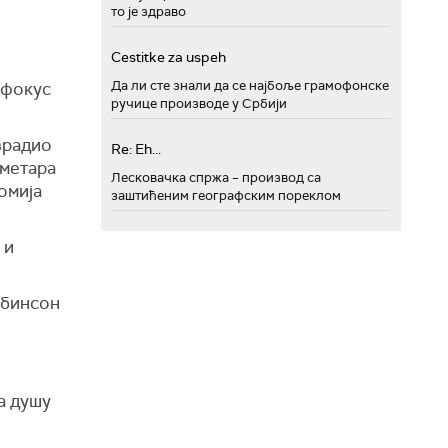
то је здраво
Cestitke za uspeh
Да ли сте знали да се најбоље грамофонске
и фокус
ручице производе у Србији
зрадио
Re: Eh...
 метара
Лесковачка спржа – производ са
омија
заштићеним географским пореклом
 и
обинсон
а душу