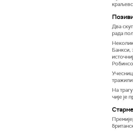
краљевс
Позиви
Два скуп
рада пол
Неколико
Банкси, 
источни
Робинсон
Учесници
тражили 
На траг
чије је 
Старме
Премије
британск