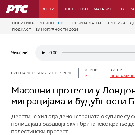
РТС
ВЕСТИ
СПОРТ
OKO
МАГАЗИН
ТВ
Р
ПОЛИТИКА
РЕГИОН
СВЕТ
СРБИЈА ДАНАС
ХРОНИКА
Д
ПОДКАСТ
ЕУ МОГУЋНОСТИ 2026
Читај ми!
ИЗВОР:
АУТОР:
СУБОТА, 16.05.2026, 20:01 -> 20:10
РТС
ИВАНА МИЛО
Масовни протести у Лондону
миграцијама и будућности Б
Десетине хиљада демонстраната окупиле су се
полицајаца раздваја скуп британске крајње д
палестински протест.