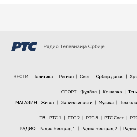
Радио Телевизија Србије
|
|
|
|
ВЕСТИ
Политика
Регион
Свет
Србија данас
Хр
|
|
СПОРТ
Фудбал
Кошарка
Тен
|
|
|
МАГАЗИН
Живот
Занимљивости
Музика
Техноло
|
|
|
|
ТВ
РТС 1
РТС 2
РТС 3
РТС Свет
РТ
|
|
РАДИО
Радио Београд 1
Радио Београд 2
Радио