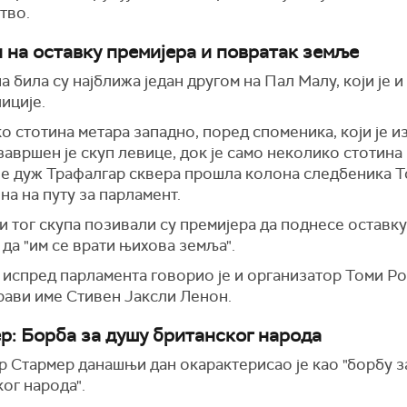
тво.
 на оставку премијера и повратак земље
а била су најближа један другом на Пал Малу, који је 
иције.
 стотина метара западно, поред споменика, који је и
завршен је скуп левице, док је само неколико стотина
је дуж Трафалгар сквера прошла колона следбеника Т
а на путу за парламент.
 тог скупа позивали су премијера да поднесе оставку
да "им се врати њихова земља".
у испред парламента говорио је и организатор Томи Р
прави име Стивен Јаксли Ленон.
р: Борба за душу британског народа
р Стармер данашњи дан окарактерисао је као "борбу з
ог народа".