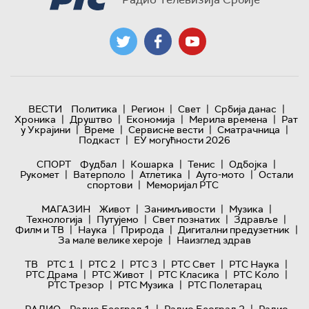
|
|
|
|
ВЕСТИ
Политика
Регион
Свет
Србија данас
|
|
|
|
Хроника
Друштво
Економија
Мерила времена
Рат
|
|
|
|
у Украјини
Време
Сервисне вести
Сматрачница
|
Подкаст
ЕУ могућности 2026
|
|
|
|
СПОРТ
Фудбал
Кошарка
Тенис
Одбојка
|
|
|
|
Рукомет
Ватерполо
Атлетика
Ауто-мото
Остали
|
спортови
Меморијал РТС
|
|
|
МАГАЗИН
Живот
Занимљивости
Музика
|
|
|
|
Технологијa
Путујемо
Свет познатих
Здравље
|
|
|
|
Филм и ТВ
Наука
Природа
Дигитални предузетник
|
За мале велике хероје
Наизглед здрав
|
|
|
|
|
ТВ
РТС 1
РТС 2
РТС 3
РТС Свет
РТС Наука
|
|
|
|
РТС Драма
РТС Живот
РТС Класика
РТС Коло
|
|
РТС Трезор
РТС Музика
РТС Полетарац
|
|
РАДИО
Радио Београд 1
Радио Београд 2
Радио