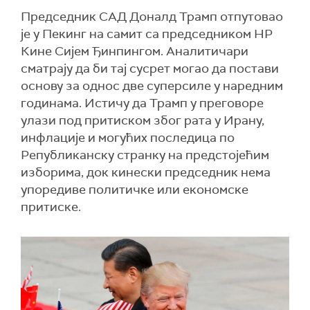
Председник САД Доналд Трамп отпутовао
је у Пекинг на самит са председником НР
Кине Сијем Ђинпингом. Аналитичари
сматрају да би тај сусрет могао да постави
основу за однос две суперсиле у наредним
годинама. Истичу да Трамп у преговоре
улази под притиском због рата у Ирану,
инфлације и могућих последица по
Републиканску странку на предстојећим
изборима, док кинески председник нема
упоредиве политичке или економске
притиске.