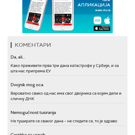
КОМЕНТАРИ
Da, ali...
Како преживети прва три дана катастрофе у Србији, и за
шта нас припрема ЕУ
Dvojnik mog oca
Вероватно свако од нас има свог двојника са којим дели и
сличну ДНК
Nemogućnost tusiranja
Не туширате се сваког дана – не стидите се, то је здраво
Cestitke za uspeh