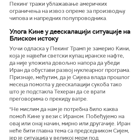
Пекинг тражи ублажавање америчких
ограничења на извоз опреме за производњу
чипова и напредних полупроводника.
Улога Кине у деескалацији ситуације на
Блиском истоку
Уочи одласка у Пекинг Трамп је замерио Кини,
која је највећи светски купац иранске нафте,
да није уложила довољно напора да убеди
Иран да обустави развој нуклеарног програма.
Признаје, међутим, да је Сијева влада прошлог
месеца помогла у деескалацији сукоба тако
што је подстакла Техеран да се врати
преговорима о прекиду ватре.
"Не мислим да нам је потребна било каква
помоћ Кине у вези с Ираном. Побеђујемо на
овај или онај начин, мирно или другачије. Иран
неће бити главна тема са председником Сијем,
јер је ситуација у великој мери под