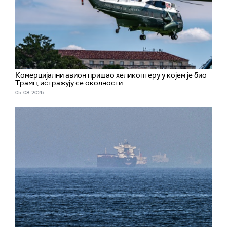
Комерцијални авион пришао хеликоптеру у којем је био
Трамп, истражују се околности
05. 08. 2026.