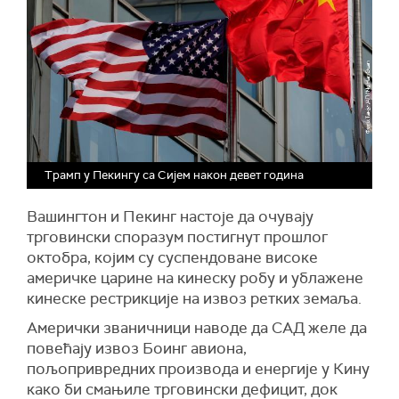
Трамп у Пекингу са Сијем након девет година
Вашингтон и Пекинг настоје да очувају
трговински споразум постигнут прошлог
октобра, којим су суспендоване високе
америчке царине на кинеску робу и ублажене
кинеске рестрикције на извоз ретких земаља.
Амерички званичници наводе да САД желе да
повећају извоз Боинг авиона,
пољопривредних производа и енергије у Кину
како би смањиле трговински дефицит, док