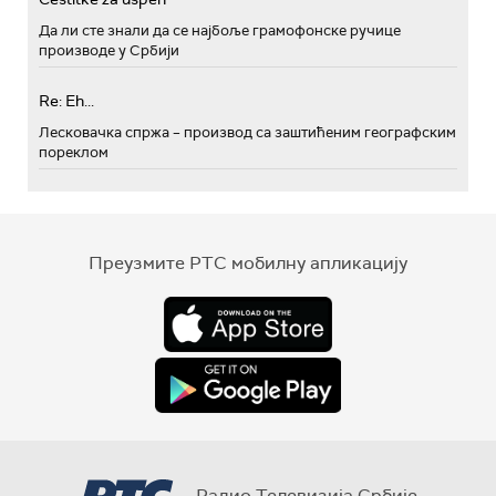
Да ли сте знали да се најбоље грамофонске ручице
производе у Србији
Re: Eh...
Лесковачка спржа – производ са заштићеним географским
пореклом
Преузмите РТС мобилну апликацију
Радио Телевизија Србије