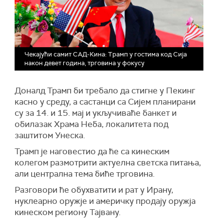
Чекајући самит САД-Кина: Трамп у гостима код Сија
након девет година, трговина у фокусу
Доналд Трамп би требало да стигне у Пекинг
касно у среду, а састанци са Сијем планирани
су за 14. и 15. мај и укључиваће банкет и
обилазак Храма Неба, локалитета под
заштитом Унеска.
Трамп је наговестио да ће са кинеским
колегом размотрити актуелна светска питања,
али централна тема биће трговина.
Разговори ће обухватити и рат у Ирану,
нуклеарно оружје и америчку продају оружја
кинеском региону Тајвану.