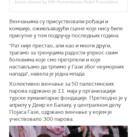
A post shared by IHH Humanitarian Relief Foundation (@humanitarianrelief)
Венчањима су присуствовали рођаци и
комшије, оживљавајући сцене које нису биле
присутне у том подручју последњих година.
"Рат није престао, али као и многи други,
трагамо за тренуцима радости упркос свим
боловима које смо претрпели и које
настављамо да трпимо у Гази због неуморних
напада", навела је једна млада.
Колективно венчање за 50 палестинских
парова одржано је 11. маја у организацији
турске хуманитарне фондације. Претходно је у
априлу у Деир ел Балаху, у централном делу
Појаса Газе, одржано венчање у којем је
учествовало 300 парова.