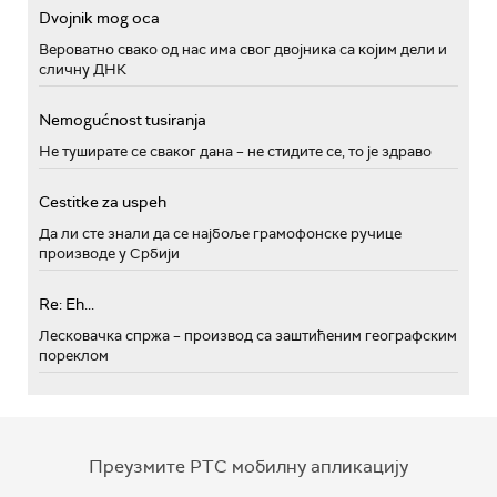
Dvojnik mog oca
Вероватно свако од нас има свог двојника са којим дели и
сличну ДНК
Nemogućnost tusiranja
Не туширате се сваког дана – не стидите се, то је здраво
Cestitke za uspeh
Да ли сте знали да се најбоље грамофонске ручице
производе у Србији
Re: Eh...
Лесковачка спржа – производ са заштићеним географским
пореклом
Преузмите РТС мобилну апликацију