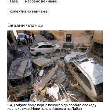
Газа
масовно венчање
колективно венчање
Везани чланци
САД гађале брод који је покушао да пробије блокаду
иранске луке; Нови напад Израела на Либан