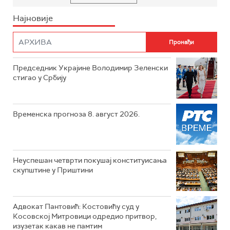
Најновије
Председник Украјине Володимир Зеленски
стигао у Србију
Временска прогноза 8. август 2026.
Неуспешан четврти покушај конституисања
скупштине у Приштини
Адвокат Пантовић: Костовићу суд у
Косовској Митровици одредио притвор,
изузетак какав не памтим