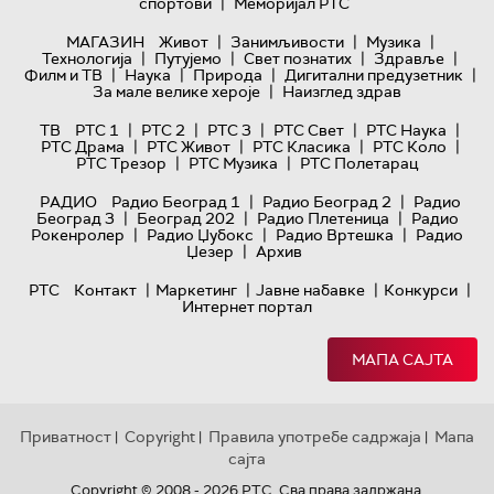
|
спортови
Меморијал РТС
|
|
|
МАГАЗИН
Живот
Занимљивости
Музика
|
|
|
|
Технологијa
Путујемо
Свет познатих
Здравље
|
|
|
|
Филм и ТВ
Наука
Природа
Дигитални предузетник
|
За мале велике хероје
Наизглед здрав
|
|
|
|
|
ТВ
РТС 1
РТС 2
РТС 3
РТС Свет
РТС Наука
|
|
|
|
РТС Драма
РТС Живот
РТС Класика
РТС Коло
|
|
РТС Трезор
РТС Музика
РТС Полетарац
|
|
РАДИО
Радио Београд 1
Радио Београд 2
Радио
|
|
|
Београд 3
Београд 202
Радио Плетеница
Радио
|
|
|
Рокенролер
Радио Џубокс
Радио Вртешка
Радио
|
Џезер
Архив
|
|
|
|
РТС
Контакт
Маркетинг
Јавне набавке
Конкурси
Интернет портал
МАПА САЈТА
Приватност
Copyright
Правила употребе садржаја
Мапа
|
|
|
сајта
Copyright © 2008 - 2026 РТС. Сва права задржана.