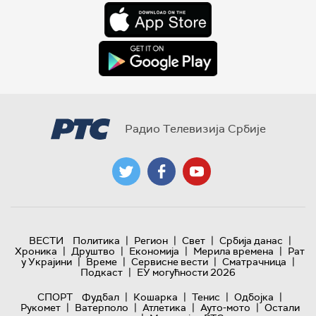
Радио Телевизија Србије
|
|
|
|
ВЕСТИ
Политика
Регион
Свет
Србија данас
|
|
|
|
Хроника
Друштво
Економија
Мерила времена
Рат
|
|
|
|
у Украјини
Време
Сервисне вести
Сматрачница
|
Подкаст
ЕУ могућности 2026
|
|
|
|
СПОРТ
Фудбал
Кошарка
Тенис
Одбојка
|
|
|
|
Рукомет
Ватерполо
Атлетика
Ауто-мото
Остали