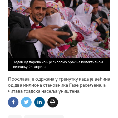
Један од парова који је склопио брак на колективном
венчању 24. априла
Прослава је одржана у тренутку када је већина
од два милиона становника Газе расељена, а
читава градска насеља уништена.