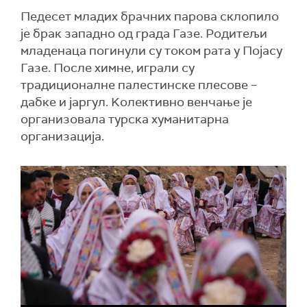
Педесет младих брачних парова склопило
је брак западно од града Газе. Родитељи
младенаца погинули су током рата у Појасу
Газе. После химне, играли су
традиционалне палестинске плесове –
дабке и јаргул. Kолективно венчање је
организовала турска хуманитарна
организација.