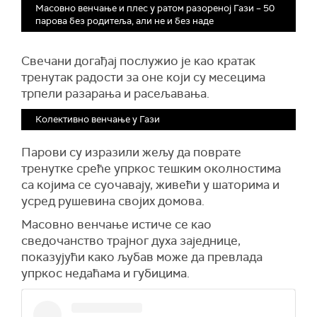
Масовно венчање и плес у ратом разореној Гази – 50
парова без родитеља, али не и без наде
Свечани догађај послужио је као кратак
тренутак радости за оне који су месецима
трпели разарања и расељавања.
Колективно венчање у Гази
Парови су изразили жељу да поврате
тренутке среће упркос тешким околностима
са којима се суочавају, живећи у шаторима и
усред рушевина својих домова.
Масовно венчање истиче се као
сведочанство трајног духа заједнице,
показујући како љубав може да превлада
упркос недаћама и губицима.