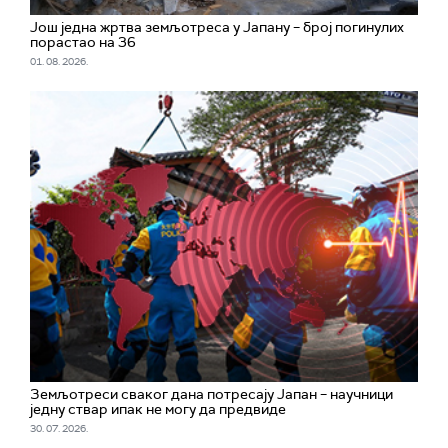
Још једна жртва земљотреса у Јапану – број погинулих
порастао на 36
01. 08. 2026.
Земљотреси сваког дана потресају Јапан – научници
једну ствар ипак не могу да предвиде
30. 07. 2026.