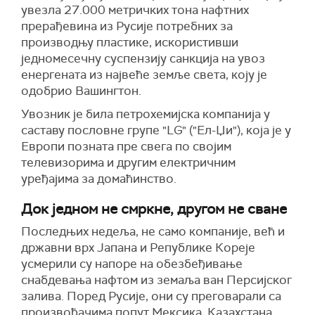
увезла 27.000 метричких тона нафтних
прерађевина из Русије потребних за
производњу пластике, искористивши
једномесечну суспензију санкција на увоз
енергената из највеће земље света, коју је
одобрио Вашингтон.
Увозник је била петрохемијска компанија у
саставу пословне групе "LG" ("Ел-Џи"), која је у
Европи позната пре свега по својим
телевизорима и другим електричним
уређајима за домаћинство.
Док једном не смркне, другом не сване
Последњих недеља, не само компаније, већ и
државни врх Јапана и Републике Кореје
усмерили су напоре на обезбеђивање
снабдевања нафтом из земаља ван Персијског
залива. Поред Русије, они су преговарали са
произвођачима попут Мексика, Казахстана,