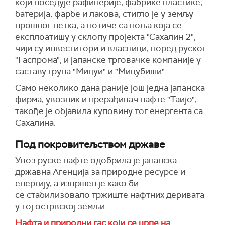
који поседује рафинерије, фабрике пластике,
батерија, фарбе и лакова, стигло је у земљу
прошлог петка, а потиче са поља која се
експлоатишу у склопу пројекта "Сахалин 2",
чији су инвеститори и власници, поред руског
"Гаспрома", и јапанске трговачке компаније у
саставу група "Мицуи" и "Мицубиши".
Само неколико дана раније још једна јапанска
фирма, увозник и прерађивач нафте "Таијо",
такође је објавила куповину тог енергента са
Сахалина.
Под покровитељством државе
Увоз руске нафте одобрила је јапанска
државна Агенција за природне ресурсе и
енергију, а извршен је како би
се стабилизовало тржиште нафтних деривата
у тој острвској земљи.
Нафта и природни гас који се црпе на