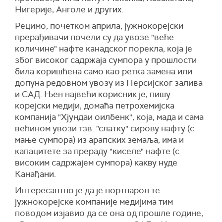
Нигерије, Анголе и других.
Рецимо, почетком априла, јужнокорејски
прерађивачи почели су да увозе "веће
количине" нафте канадског порекла, која је
због високог садржаја сумпора у прошлости
била коришћена само као ретка замена или
допуна редовном увозу из Персијског залива
и САД. Њен највећи корисник је, пишу
корејски медији, домаћа петрохемијска
компанија "Хјундаи оилбенк", која, мада и сама
већином увози тзв. "слатку" сирову нафту (с
мање сумпора) из арапских земаља, има и
капацитете за прераду "киселе" нафте (с
високим садржајем сумпора) какву нуде
Канађани.
Интересантно је да је портпарол те
јужнокорејске компаније медијима тим
поводом изјавио да се она од прошле године,