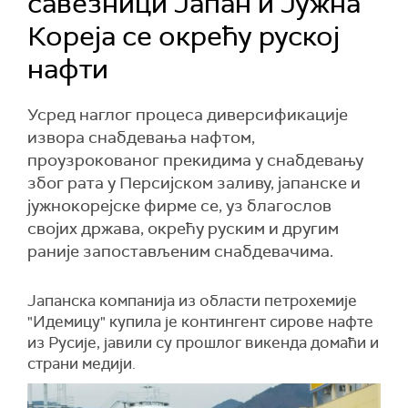
савезници Јапан и Јужна
Кореја се окрећу руској
нафти
Усред наглог процеса диверсификације
извора снабдевања нафтом,
проузрокованог прекидима у снабдевању
због рата у Персијском заливу, јапанске и
јужнокорејске фирме се, уз благослов
својих држава, окрећу руским и другим
раније запостављеним снабдевачима.
Јапанска компанија из области петрохемије
"Идемицу" купила је контингент сирове нафте
из Русије, јавили су прошлог викенда домаћи и
страни медији.