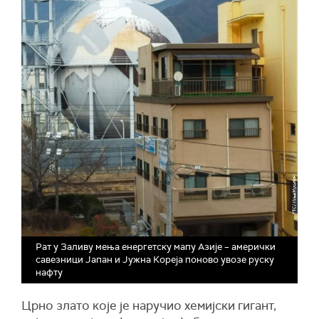
Рат у Заливу мења енергетску мапу Азије – амерички
савезници Јапан и Јужна Кореја поново увозе руску
нафту
Црно злато које је наручио хемијски гигант,