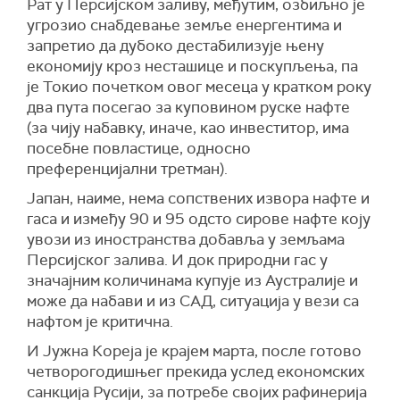
Рат у Персијском заливу, међутим, озбиљно је
угрозио снабдевање земље енергентима и
запретио да дубоко дестабилизује њену
економију кроз несташице и поскупљења, па
је Токио почетком овог месеца у кратком року
два пута посегао за куповином руске нафте
(за чију набавку, иначе, као инвеститор, има
посебне повластице, односно
преференцијални третман).
Јапан, наиме, нема сопствених извора нафте и
гаса и између 90 и 95 одсто сирове нафте коју
увози из иностранства добавља у земљама
Персијског залива. И док природни гас у
значајним количинама купује из Аустралије и
може да набави и из САД, ситуација у вези са
нафтом је критична.
И Јужна Кореја је крајем марта, после готово
четворогодишњег прекида услед економских
санкција Русији, за потребе својих рафинерија