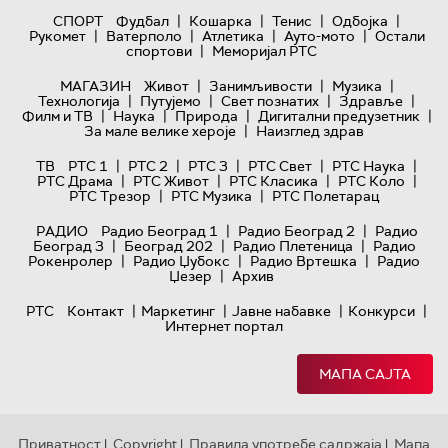
|
|
|
|
СПОРТ
Фудбал
Кошарка
Тенис
Одбојка
|
|
|
|
Рукомет
Ватерполо
Атлетика
Ауто-мото
Остали
|
спортови
Меморијал РТС
|
|
|
МАГАЗИН
Живот
Занимљивости
Музика
|
|
|
|
Технологијa
Путујемо
Свет познатих
Здравље
|
|
|
|
Филм и ТВ
Наука
Природа
Дигитални предузетник
|
За мале велике хероје
Наизглед здрав
|
|
|
|
|
ТВ
РТС 1
РТС 2
РТС 3
РТС Свет
РТС Наука
|
|
|
|
РТС Драма
РТС Живот
РТС Класика
РТС Коло
|
|
РТС Трезор
РТС Музика
РТС Полетарац
|
|
РАДИО
Радио Београд 1
Радио Београд 2
Радио
|
|
|
Београд 3
Београд 202
Радио Плетеница
Радио
|
|
|
Рокенролер
Радио Џубокс
Радио Вртешка
Радио
|
Џезер
Архив
|
|
|
|
РТС
Контакт
Маркетинг
Јавне набавке
Конкурси
Интернет портал
МАПА САЈТА
Приватност
Copyright
Правила употребе садржаја
Мапа
|
|
|