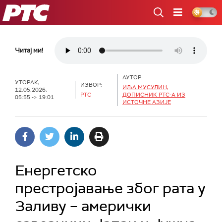
РТС
Читај ми!
АУТОР:
УТОРАК,
ИЗВОР:
ИЉА МУСУЛИН,
12.05.2026,
РТС
ДОПИСНИК РТС-А ИЗ
05:55 -> 19:01
ИСТОЧНЕ АЗИЈЕ
Енергетско
престројавање због рата у
Заливу – амерички