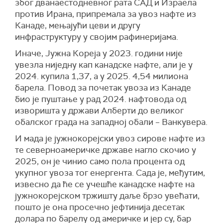
због дванаестодневног рата САД и Израела
против Ирана, припремала за увоз нафте из
Канаде, мењајући цеви и другу
инфраструктуру у својим рафинеријама.
Иначе, Јужна Кореја у 2023. години није
увезла ниједну кап канадске нафте, али је у
2024. купила 1,37, а у 2025. 4,54 милиона
барела. Повод за почетак увоза из Канаде
био је пуштање у рад 2024. нафтовода од
изворишта у држави Алберти до великог
обалског града на западној обали – Ванкувера.
И мада је јужнокорејски увоз сирове нафте из
те северноамеричке државе нагло скочио у
2025, он је чинио само пола процента од
укупног увоза тог енергента. Сада је, међутим,
извесно да ће се учешће канадске нафте на
јужнокорејском тржишту даље брзо увећати,
пошто је она просечно јефтинија десетак
долара по барелу од америчке и јер су, бар