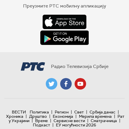
Преузмите РТС мобилну апликацију
Радио Телевизија Србије
|
|
|
|
ВЕСТИ
Политика
Регион
Свет
Србија данас
|
|
|
|
Хроника
Друштво
Економија
Мерила времена
Рат
|
|
|
|
у Украјини
Време
Сервисне вести
Сматрачница
|
Подкаст
ЕУ могућности 2026