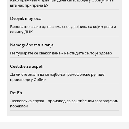
Како преживети прва три дана катастрофе у Србији, и за
шта нас припрема ЕУ
Dvojnik mog oca
Вероватно свако од нас има свог двојника са којим дели и
сличну ДНК
Nemogućnost tusiranja
Не туширате се сваког дана – не стидите се, то је здраво
Cestitke za uspeh
Да ли сте знали да се најбоље грамофонске ручице
производе у Србији
Re: Eh...
Лесковачка спржа – производ са заштићеним географским
пореклом