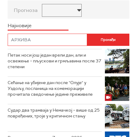
Прогноза
Најновије
Петак носи још један врели дан, али и
освежење – пљускови и грмљавина после 37
степени
Сећање на убијене дан после "Олује" у
Уздољу, посланица на комеморацији
прочитала сведочење једине преживеле
Судар два трамваја у Немачкој – више од 25
повређених, троје у критичном стању