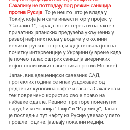
Сахалину не потпадају под режим санкција
против Русије
. То је нешто што је влада у
Токију, која је и сама инвеститор у пројекту
"Сахалин 1", зарад свог интереса и на захтев
приватних јапанских предузећа укључених у
развој нафтних поља у водама у околини
великог руског острва, издејствовала још на
почетку интервенције у Украјини (у време када
је почео талас оштрих санкција америчких
војно-политичких савезника против Москве).
Јапан, вишедеценијски савезник САД,
протеклих година се ипак уздржавао од
редовних куповина нафте и гаса са Сахалина и
тек повремено користио своје право на
набавке одатле. Рецимо, пре горе поменутих
наруџби компанија "Таијо" и "Идемицу", Јапан
је последњи пут нафту из Русије увезао у лето
прошле године, јављају локални медији.