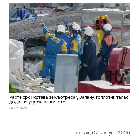
Расте број жртава земљотреса у Јапану, топлотни талас
додатно угрожава животе
30. 07. 2026.
петак, 07. август 2026.