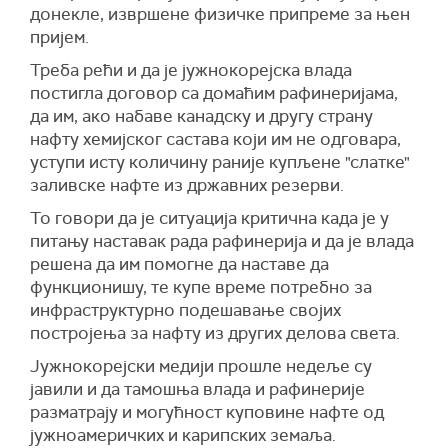
донекле, извршене физичке припреме за њен
пријем.
Треба рећи и да је јужнокорејска влада
постигла договор са домаћим рафинеријама,
да им, ако набаве канадску и другу страну
нафту хемијског састава који им не одговара,
уступи исту количину раније купљене "слатке"
заливске нафте из државних резерви.
То говори да је ситуација критична када је у
питању наставак рада рафинерија и да је влада
решена да им помогне да наставе да
функционишу, те купе време потребно за
инфраструктурно подешавање својих
постројења за нафту из других делова света.
Јужнокорејски медији прошле недеље су
јавили и да тамошња влада и рафинерије
разматрају и могућност куповине нафте од
јужноамеричких и карипских земаља.