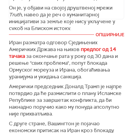
Он је, у објави на својој друштвеној мрежи
Truth
, навео да је реч о хуманитарној
иницијативи за земље које нису укључене у
сукоб на Блиском истоку.
ОПШИРНИЈЕ
Трамп је додао да су бројне државе затражиле
Иран разматра одговор Сједињених
помоћ САД како би се њихови бродови, који
Америчких Држава на њихов
предлог од 14
су блокирани у мореузу, безбедно извукли,
тачака
за окончање рата у року од 30 дана и
иако, како је истакао, немају никакве везе са
решење "свих проблема", попут блокада
актуелним сукобом.
Ормуског мореуза и Ирана, обогаћивања
"Обавестили смо те земље да ћемо њихове
уранијума и укидања санкција.
бродове безбедно спровести кроз
Амерички председник Доналд Трамп је најпре
ограничене воде како би могли да наставе
потврдио да ће размислити о плану Исламске
пословање", навео је Трамп.
Републике за завршетак конфликта, да би
Он је додао да је наложио својим
накнадно поручио како му понуда апсолутно
представницима да учине "све што је могуће"
није прихватљива.
како би бродови и њихове посаде безбедно
С друге стране, Вашингтон је појачао
напустили мореуз, уз напомену да се они неће
економски притисак на Иран кроз блокаду
враћати док област не буде безбедна за