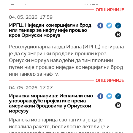
"Брод ће се придружити групи НАТО-а за
ОПШИРНИЈЕ
противминске мере у Медитерану и
04. 05. 2026.
17:59
припремати се за могуће ангажовање у
ИРГЦ: Ниједан комерцијални брод
региону Ормуског мореуза", саопштило је
или танкер за нафту није прошао
немачко Министарство одбране, преноси
кроз Ормуски мореуз
Тагесшау.
Револуционарна гарда Ирана (ИРГЦ) негирала
Како је наведено, брод напушта досадашњу
је да су амерички бродови прошли кроз
мисију у Егејском мору, где је учествовао у
Ормуски мореуз наводећи да тим пловним
активностима усмереним на борбу против
путем није прошао ниједан комерцијални брод
мрежа кријумчара миграната.
или танкер за нафту.
Његово премештање део је ширег
ОПШИРНИЈЕ
"Ниједан комерцијални брод или танкер није
прилагођавања оперативних капацитета у
04. 05. 2026.
17:27
прошао кроз Ормуски мореуз у протеклих
складу са растућим тензијама на Блиском
Иранска морнарица: Испалили смо
неколико сати, а тврдње америчких
истоку.
упозоравајуће пројектиле према
званичника су неосноване и потпуно лажне",
америчким бродовима у Ормуском
У саопштењу се истиче да би евентуално
наводи се у саопштењу ИРГЦ, преноси
мореузу
распоређивање у Ормуски мореуз било
Тасним.
Иранска морнарица саопштила је да је
могуће само уз испуњење неколико услова,
испалила ракете, беспилотне летелице и
Додаје се ће Морнарица ИРГЦ одговорити на
укључујући прекид борби у региону, постојање