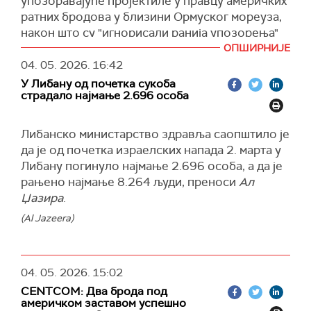
упозоравајуће пројектиле у правцу америчких
све поморске покрете који су супротни
међународноправног основа и мандат
ратних бродова у близини Ормуског мореуза,
њиховим декларисаним принципима.
немачког Бундестага.
након што су "игнорисали ранија упозорења"
Ти бродови, како се наводи, суочавају се са
да не прилазе тој стратешкој поморској рути.
ОПШИРНИЈЕ
Немачки званичници наводе да се ситуација у
озбиљним ризицима, а бродови који крше
04. 05. 2026.
16:42
региону пажљиво прати у координацији са
У саопштењу морнарице ИРГЦ наводи се да су
правила биће заустављени силом.
НАТО савезницима.
У Либану од почетка сукоба
бродови наводно искључили транспондере и
страдало најмање 2.696 особа
(Танјуг)
покушали да се приближе мореузу у "тихом
(Танјуг)
режиму", пре него што су поново активирали
Либанско министарство здравља саопштило је
радарске системе.
да је од почетка израелских напада 2. марта у
ИРГЦ истиче да је акција била одговор на,
Либану погинуло најмање 2.696 особа, а да је
како наводе, кршење примирја и покушај
рањено најмање 8.264 људи, преноси
Ал
приближавања у зони која је под контролом
Џазира
.
иранских снага од ескалације сукоба у
(Al Jazeera)
региону, преноси иранска ТВ Прес.
"У овој фази, након што су америчко-
ционистички разарачи игнорисали почетно
04. 05. 2026.
15:02
упозорење, морнарица Исламске Републике
CENTCOM: Два брода под
Иран испалила је упозоравајуће хице
америчком заставом успешно
крстарећим ракетама, ракетама и борбеним