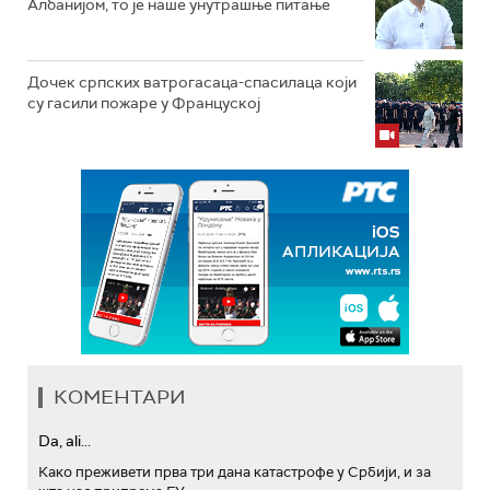
Албанијом, то је наше унутрашње питање
Дочек српских ватрогасаца-спасилаца који
су гасили пожаре у Француској
КОМЕНТАРИ
Da, ali...
Како преживети прва три дана катастрофе у Србији, и за