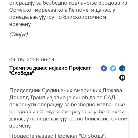
Пројекта "Слобода" поморске војне акције
операцију за безбедно извлачење бродова из
бити комбиноване са дипломатијом.
Ормуског мореуза која ће почети данас, у
понедељак ујутру по блискоисточном
времену.
(Танјуг)
04. 05. 2026.
06:14
Трамп за данас најавио Пројекат
"Слобода"
Председник Сједињених Америчких Држава
Доналд Трамп изјавио је синоћ да ће САД
покренути операцију за безбедно извлачење
бродова из Ормуског мореуза која ће почети
данас, у понедељак ујутро по блискоисточном
времену.
Процес је назвао Пројекат "Слобода".