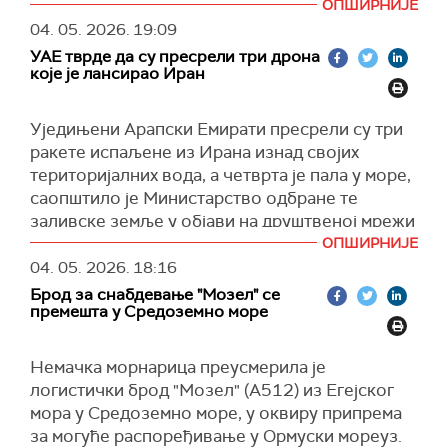
Ормуском мореузу.
ОПШИРНИЈЕ
То је све што им је остало. Осим
04. 05. 2026.
19:09
(Guardian)
јужнокорејског брода у овом тренутку нема
УАЕ тврде да су пресрели три дрона
штете у Ормском мореузу", наводи се у објави.
које је лансирао Иран
Доналд Трамп је такође упозорио Иран да ће
његове снаге бити "збрисане са лица земље"
Уједињени Арапски Емирати пресрели су три
ако покушају да циљају америчке бродове који
ракете испаљене из Ирана изнад својих
воде бродове кроз Ормуски мореуз у оквиру
територијалних вода, а четврта је пала у море,
пројекта "Слобода".
саопштило је Министарство одбране те
заливске земље у објави на друштвеној мрежи
У интервјуу за Фокс њуз , Трамп је такође
Икс.
рекао да види два пута напред у свом рату: или
ОПШИРНИЈЕ
постизање договора у доброј вери или
04. 05. 2026.
18:16
(Guardian, X)
наставак војних операција.
Брод за снабдевање "Мозел" се
премешта у Средоземно море
(Танјуг, Truth Social)
Немачка морнарица преусмерила је
логистички брод "Мозел" (А512) из Егејског
мора у Средоземно море, у оквиру припрема
за могуће распоређивање у Ормуски мореуз.