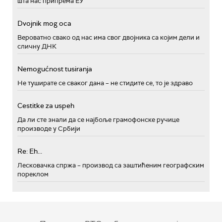
шта нас припрема ЕУ
Dvojnik mog oca
Вероватно свако од нас има свог двојника са којим дели и
сличну ДНК
Nemogućnost tusiranja
Не туширате се сваког дана – не стидите се, то је здраво
Cestitke za uspeh
Да ли сте знали да се најбоље грамофонске ручице
производе у Србији
Re: Eh...
Лесковачка спржа – производ са заштићеним географским
пореклом