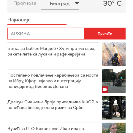
30° C
Прогноза
Најновије
Битка за Баб ел Мандеб - Хути против свих,
ракете лете ка лукама и рафинеријама
Постепено повлачење карабињера са моста
на Ибру, Кфор најавио и интеграцију
полиције код Високих Дечана
Дрецун: Смањење броја припадника КФОР-а
повећава безбедносни ризик за Србе
Вучић за РТС: Какве везе Ибар има са