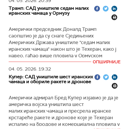
04. 05. 2026.
20:39
Уједињених Арапских Емирата и Саудијске
након што су регионалне тензије ескалирале
одговору за РТЦГ.
Арабије са циљем да се захтева да Иран
Трамп: САД уништиле седам малих
због пријављених напада у близини Фуџејре и
иранских чамаца у Ормузу
(Танјуг)
прекине нападе на трговачке бродове и
у Ормуском мореузу.
покушаје увођења такси на пловидбу тим
(Guardian)
пловним путем", рекао је Волц.
Амерички председник Доналд Трамп
саопштио је да су снаге Сједињених
(Reuters)
Америчких Држава уништиле "седам малих
иранских чамаца" након што је Техеран, како ј
навео, гађао више пловила у Ормуском
мореузу.
ОПШИРНИЈЕ
04. 05. 2026.
19:32
У објави на друштвеној мрежи "Truth Social",
Купер: САД уништиле шест иранских
Трамп је навео да у иранским нападима није
чамаца и обориле ракете и дронове
нанета штета, осим на једном јужнокорејском
броду који је погођен у нападу.
Aмерички адмирал Бред Купер изјавио је да је
"Иран је напао пловила других држава,
америчка војска уништила шест
укључујући јужнокорејски теретни брод.
малих иранских чамаца и пресрела иранске
Можда је време да се и Јужна Кореја
крстареће ракете и дронове које је Техеран
прикључи мисији. Уништили смо седам малих
испалио на бродове и комерцијална пловила у
бродова или како их они називају 'брзи чамци'.