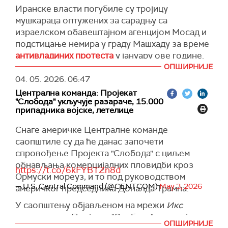
Иранске власти погубиле су тројицу
"Након издвајања и притварања, били су
мушкараца оптужених за сарадњу са
изложени низу насилних чинова", изјавила је
израелском обавештајном агенцијом Мосад и
Тума.
подстицање немира у граду Машхаду за време
Она је навела да су активисти били приморани
антивладиних протеста
у јануару ове године.
да леже на стомаку са челом на земљи, са
ОПШИРНИЈЕ
(Al Jazeera
)
повезом преко очију све време, као и да су
04. 05. 2026.
06:47
више пута физички и вербално злостављани.
Централна команда: Пројекат
Авиља се, како тврди, два пута онесвестио од
"Слобода" укључује разараче, 15.000
припадника војске, летелице
последица удараца.
Снаге америчке Централне команде
"Реч је о нивоу насиља који се, према
саопштиле су да ће данас започети
међународном праву, може класификовати
спровођење Пројекта "Слобода" с циљем
као мучење", истакла је Тума.
обнављања комерцијалних пловидби кроз
https://t.co/6kFYBTZn8d
Авиља и Кешек су јуче изведени пред суд, где
Ормуски мореуз, и то под руководством
им је притвор продужен за још четири дана.
— U.S. Central Command (@CENTCOM)
May 3, 2026
америчког председника Доналда Трампа.
Организатори флотиле, која је кренула ка
У саопштењу објављеном на мрежи
Икс
Појасу Газе са циљем доставе хуманитарне
наводи се да Пројекат "Слобода" укључује
помоћи, саопштили су да су израелске снаге
ОПШИРНИЈЕ