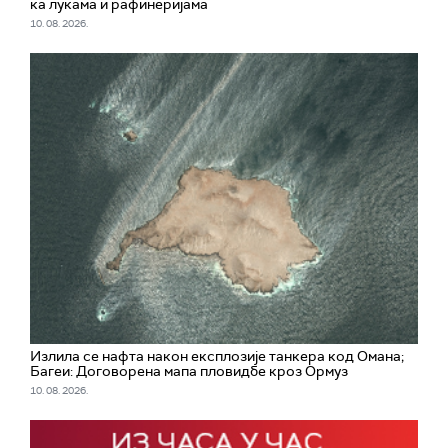
ка лукама и рафинеријама
10. 08. 2026.
Излила се нафта након експлозије танкера код Омана;
Багеи: Договорена мапа пловидбе кроз Ормуз
10. 08. 2026.