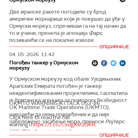
Две иранске ракете погодиле су брод
америчке морнарице који је покушао да уђе у
Ормуски мореуз, спречивши га на тај начин да
то и учини, пренела је агенција
Фарс
,
позивајући се на локалне изворе.
ОПШИРНИЈЕ
Брод америчке морнарице погођен је у
04. 05. 2026.
11:42
близини иранског обалског града Џаск, након
Погођен танкер у Ормуском
што је игнорисао упозорење Корпуса
мореузу
исламске револуционарне гарде (ИРГЦ) да се
заустави.
У Ормуском мореузу код обале Уједињених
Арапских Емирата погођен је танкер
Иранска војска такође је саопштила да је
неидентификованим пројектилима, саопштила
спречила амерички ратни брод да прође
је британска агенција за поморску безбедност
Ормуским мореузом "снажним и брзим
UKMTO WARNING ATTACK 052-26
UK Maritime Trade Operations (UKMTO),
упозорењем", уз назнаку да ће ускоро бити
наводећи да нема повређених и да није
објављено више информација.
Click here to read the full
забележено загађење мора, преноси
Ројтерс
.
warning⤵️
https://t.co/CsdgXsQQKR
Америчка операција "Слобода", који за циљ
"УКМТО је примио информације о инциденту
#MaritimeSecurity
#MarSec
има безбедно извлачење бродова из
ОПШИРНИЈЕ