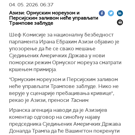
разараче са навођеним ракетама, више од
прошле седмице у међународним водама, у
04. 05. 2026.
06:37
стотину копнених и поморских летелица,
близини Грчке и око 1.000 километара од
Азизи: Ормуским мореузом и
беспилотне платформе и око 15.000
израелске обале, пресреле 22 пловила са
Персијским заливом неће управљати
припадника војних снага.
Трампове заблуде
укупно 58 учесника.
"Наша подршка овој одбрамбеној мисији је
Они су позвали на међународни притисак како
Шеф Комисије за националну безбедност
неопходна за регионалну безбедност и
би и преостала двојица активиста била
парламента Ирана Ебрахим Азизи објавио је
глобалну економију, јер такође одржавамо
ослобођена.
упозорење да ће се свако мешање
поморску блокаду", поручио је командант
Сједињених Америчких Држава у нови
(Al Jazeera
)
адмирал Бред Купер.
поморски режим Ормуског мореуза сматрати
Циљ мисије је пружање подршке трговачким
кршењем примирја.
бродовима који транзитирају Ормуским
"Ормуским мореузом и Персијским заливом
мореузом, додаје се у саопштењу.
неће управљати Трампове заблуде. Нико не
Додаје се да је амерички Стејт департмент
верује у сценарије пребацивања кривице",
прошле недеље најавио нову иницијативу за
рекао је Азизи, преноси
Тасним
.
побољшање координације и размене
Иранска агенција наводи да је Азизијев
информација међу међународним партнерима
коментар одговор на синоћну најаву
у подршци поморској безбедности у мореузу.
председника Сједињених Америчких Држава
Поред тога, истиче се да ће током извођења
Доналда Трампа да ће Вашингтон покренути