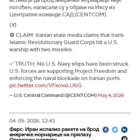
истина је да брод америчке морнарице није
Агенција за поморске трговинске операције
погођен, написали су у објави на Иксу из
Уједињеног Краљевства саопштила је раније
Централне команде САД (CENTCOM).
да је танкер погођен непознатим пројектилима
(
X
)
док се налазио око 78 наутичких миља
северно од Фуџејре.
🚫 CLAIM: Iranian state media claims that Iran's
Islamic Revolutionary Guard Corps hit a U.S.
(
Reuters
)
warship with two missiles.
✅ TRUTH: No U.S. Navy ships have been struck.
U.S. forces are supporting Project Freedom and
enforcing the naval blockade on Iranian ports.
pic.twitter.com/VFxovxLU6G
— U.S. Central Command (@CENTCOM)
May 4, 2026
04. 05. 2026.
12:41
Фарс: Иран испалио ракете на брод
америчке морнарице на прилазу
Ормуском мореузу