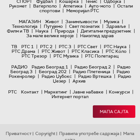
|
|
|
|
СПОРТ
Фудбал
Кошарка
Тенис
Одбојка
|
|
|
|
Рукомет
Ватерполо
Атлетика
Ауто-мото
Остали
|
спортови
Меморијал РТС
|
|
|
МАГАЗИН
Живот
Занимљивости
Музика
|
|
|
|
Технологијa
Путујемо
Свет познатих
Здравље
|
|
|
|
Филм и ТВ
Наука
Природа
Дигитални предузетник
|
За мале велике хероје
Наизглед здрав
|
|
|
|
|
ТВ
РТС 1
РТС 2
РТС 3
РТС Свет
РТС Наука
|
|
|
|
РТС Драма
РТС Живот
РТС Класика
РТС Коло
|
|
РТС Трезор
РТС Музика
РТС Полетарац
|
|
РАДИО
Радио Београд 1
Радио Београд 2
Радио
|
|
|
Београд 3
Београд 202
Радио Плетеница
Радио
|
|
|
Рокенролер
Радио Џубокс
Радио Вртешка
Радио
|
Џезер
Архив
|
|
|
|
РТС
Контакт
Маркетинг
Јавне набавке
Конкурси
Интернет портал
МАПА САЈТА
Приватност
Copyright
Правила употребе садржаја
Мапа
|
|
|
сајта