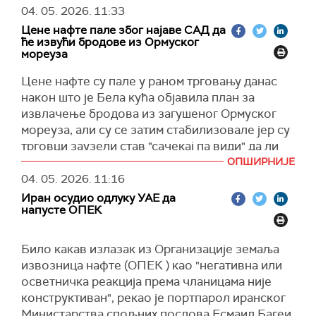
који се догодио 145 километара северно од
pic.twitter.com/J9lRjmBJB4
Ормуског мореуза, требало је да започне
04. 05. 2026.
11:33
Фуџејре у Уједињеним Арапским Емиратима",
данас у јутарњим сатима, према најавама
— UKMTO Operations Centre (@UK_MTO)
May 4,
Цене нафте пале због најаве САД да
наводи се у саопштењу Агенције на платформи
2026
америчког председника Доналда Трампа и
ће извући бродове из Ормуског
Икс
, уз напомену да је инцидент пријављен
мореуза
Централне команде америчке војске.
синоћ око 19.40.
(
Танјуг
,
Фарс
)
Цене нафте су пале у раном трговању данас
(
X
,
Tanjug
)
након што је Бела кућа објавила план за
извлачење бродова из загушеног Ормуског
мореуза, али су се затим стабилизовале јер су
трговци заузели став "сачекај па види" да ли
ће план успети.
ОПШИРНИЈЕ
04. 05. 2026.
11:16
Фјучерси сирове нафте марке "брент", што је
Иран осудио одлуку УАЕ да
глобална референтна цена, пали су за 0,7
напусте ОПЕК
одсто на 108,97 долара по барелу рано јутрос
у САД.
Било какав излазак из Организације земаља
Фјучерси нафте марке "West Texas
извозница нафте (ОПЕК ) као "негативна или
Intermediate", америчке референтне цене,
осветничка реакција према чланицама није
пали су за 0,62 одсто на 97,14 долара по
конструктиван", рекао је портпарол иранског
барелу.
Министарства спољних послова Есмаил Багеи,