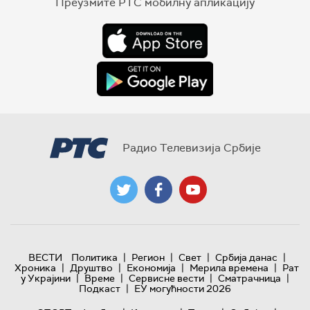
Преузмите РТС мобилну апликацију
Радио Телевизија Србије
|
|
|
|
ВЕСТИ
Политика
Регион
Свет
Србија данас
|
|
|
|
Хроника
Друштво
Економија
Мерила времена
Рат
|
|
|
|
у Украјини
Време
Сервисне вести
Сматрачница
|
Подкаст
ЕУ могућности 2026