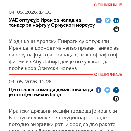
тампон-зона, и неће их бити. Хезболах ће
ОПШИРНИЈЕ
(
X
,
Tanjug
)
неизбежно успети", рекао је Касем у
04. 05. 2026.
14:33
саопштењу.
УАЕ оптужује Иран за напад на
Изјава лидера Хезболаха уследила је у
танкер за нафту у Ормуском мореузу
тренутку када је израелска војска издала ново
наређење за евакуацију четири села на југу
Уједињени Арапски Емирати су оптужили
Либана, наводећи да је то учињено "у светлу
Иран да је дроновима напао празан танкер за
кршења споразума о прекиду ватре од стране
сирову нафту који припада државној нафтној
Хезболаха".
фирми из Абу Дабија док је покушавао да
(
Танјуг
)
прође кроз Ормуски мореуз.
ОПШИРНИЈЕ
"УАЕ су додатно нагласили потребу да Иран
04. 05. 2026.
13:26
заустави ове ничим изазване нападе, осигура
Централна команда демантовала да
своју пуну посвећеност тренутном прекиду
је погођен њихов брод
свих непријатељстава и потпуном и
безусловном поновном отварању Ормуског
Ирански државни медији тврде да је ирански
мореуза", саопштило је Министарство
Корпус исламске револуционарне гарде
спољних послова Уједињених Арапских
погодио амерички ратни брод са две ракете,
Емирата.