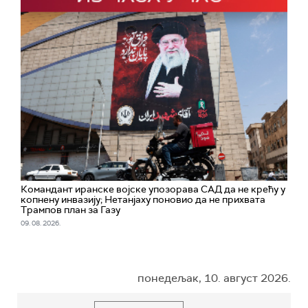
Командант иранске војске упозорава САД да не крећу у
копнену инвазију; Нетанјаху поновио да не прихвата
Трампов план за Газу
09. 08. 2026.
понедељак, 10. август 2026.