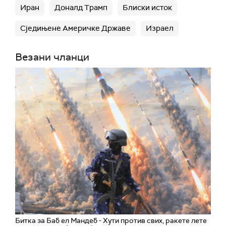
представници воде "веома позитивне
Иран
Доналд Трамп
Блиски исток
разговоре" са Ираном, који би могли да доведу
Сједињене Америчке Државе
Израел
до "позитивних резултата за све стране".
Везани чланци
Битка за Баб ел Мандеб - Хути против свих, ракете лете