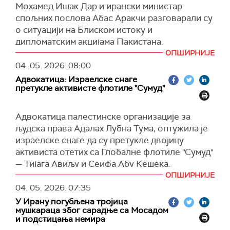
Мохамед Ишак Дар и ирански министар
преноси
Ројтерс
.
(
Танјуг
)
спољних послова Абас Аракчи разговарали су
Амерички Пројекат "Слобода", који за циљ има
о ситуацији на Блиском истоку и
безбедно извлачење бродова из Ормуског
дипломатским акцијама Пакистана.
мореуза, започеће данас, према најавама
ОПШИРНИЈЕ
Аракчи је изразио захвалност за
америчког председника Доналда Трампа и
04. 05. 2026.
08:00
"конструктивну улогу Пакистана и искрене
Централне команде америчке војске.
Адвокатица: Израелске снаге
посредничке напоре", саопштено је из
Саопштено је да та операција укључује
претукле активисте флотиле "Сумуд"
Министарства спољних послова Пакистана.
разараче са навођеним ракетама, више од
Дар је "потврдио посвећеност Пакистана
стотину копнених и поморских летелица,
Адвокатица палестинске организације за
конструктивном раду" и нагласио да дијалог и
беспилотне платформе и око 15.000
људска права Адалах Лубна Тума, оптужила је
дипломатија остају једини пут ка мирном
припадника војних снага.
израелске снаге да су претукле двојицу
решавању проблема и постизању трајног мира
активиста отетих са Глобалне флотиле "Сумуд"
Трамп је синоћ поручио да је реч о
и стабилности у региону и шире.
— Тијага Авиљу и Сеифа Абу Кешека.
"хуманитарној иницијативи" за земље које нису
(
Al Jazeera
)
укључене у сукоб на Блиском истоку.
ОПШИРНИЈЕ
Према њеним речима, њих двојица су
04. 05. 2026.
07:35
издвојени из групе након што је израелска
(
Reuters
)
У Ирану погубљена тројица
морнарица пресрела флотилу у међународним
мушкараца због сарадње са Мосадом
водама и одвела их у Израел, док су остали
и подстицања немира
активисти пуштени на грчкој територији.