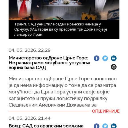
Трамп: САД уништиле седам иранских чамаца у
Ормузу; УАЕ тврде да су пресрели три дрона које је
лансирао Иран
04. 05. 2026.
22:29
Министарство одбране Црне Горе:
Не разматрамо могућност уступања
војних база САД
Министарство одбране Црне Горе саопштило
је да нема информацију о томе да се разматра
могућност да Црна Гора уступи своје војне
капацитете и пружи логистичку подршлку
Сједињеним Америчким Државама за
евентуални рат против Ирана.
ОПШИРНИЈЕ
04. 05. 2026.
21:44
У одговору на упит РТЦГ из Министарства су
Волц: САД са арапским земљама
нагласили да би евенутално доношење овакве