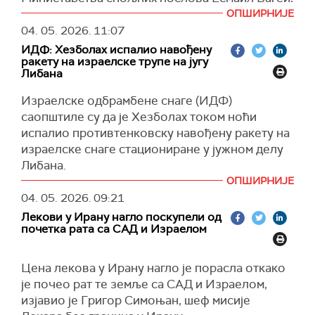
(
CNN
)
коментаришући одлуку Уједињених Арапских
ОПШИРНИЈЕ
Емирата (УАЕ) да напусте групу произвођача
04. 05. 2026.
11:07
нафте.
ИДФ: Хезболах испалио навођену
ракету на израелске трупе на југу
Багеи је додао да ће Иран задржати своје
Либана
обавезе унутар ОПЕК-а и окривио УАЕ за
Израелске одбрамбене снаге (ИДФ)
"неприкладно понашање" у помагању Израелу
саопштиле су да је Хезболах током ноћи
и САД током рата против њих.
испалио противтенковску навођену ракету на
УАЕ су раније најавили да ће 1. маја напустити
израелске снаге стациониране у јужном делу
Организацију земаља произвођача нафте
Либана.
ОПЕК и ОПЕК плус.
ОПШИРНИЈЕ
ИДФ наводи да у нападу није било
(
Reuters
)
04. 05. 2026.
09:21
повређених и да су убрзо након тога
Лекови у Ирану нагло поскупели од
израелске трупе гађале место лансирања, док
почетка рата са САД и Израелом
је израелско ратно ваздухопловство
погодило другу терористичку инфраструктуру
Цена лекова у Ирану нагло је порасла откако
у области у којој су деловали припадници те
је почео рат те земље са САД и Израелом,
групе.
изјавио је Григор Симоњан, шеф мисије
У одвојеном саопштењу, ИДФ наводи да су