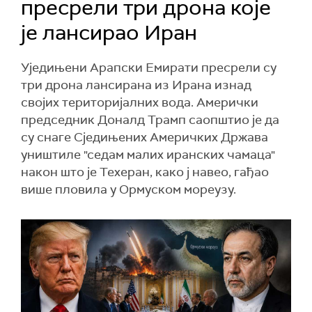
пресрели три дрона које
је лансирао Иран
Уједињени Арапски Емирати пресрели су
три дрона лансирана из Ирана изнад
својих територијалних вода. Амерички
председник Доналд Трамп саопштио је да
су снаге Сједињених Америчких Држава
уништиле "седам малих иранских чамаца"
након што је Техеран, како ј навео, гађао
више пловила у Ормуском мореузу.