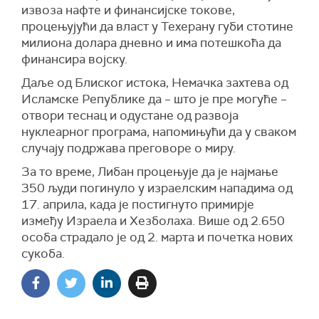
извоза нафте и финансијске токове,
пловидбу.
процењујући да власт у Техерану губи стотине
Истакао је да је циљ операције да се помогне
милиона долара дневно и има потешкоћа да
"људима, компанијама и државама које нису
финансира војску.
учиниле ништа погрешно, већ су жртве
Даље од Блиског истока, Немачка захтева од
околности".
Исламске Републике да – што је пре могуће –
"Ово је хуманитарни гест Сједињених
отвори теснац и одустане од развоја
Америчких Држава, земаља Блиског истока, а
нуклеарног програма, напомињући да у сваком
посебно Ирана", рекао је Трамп.
случају подржава преговоре о миру.
Он је упозорио да многи бродови остају без
За то време, Либан процењује да је најмање
хране и основних потрепштина за посаде,
350 људи погинуло у израелским нападима од
додајући да би ова иницијатива могла да
17. априла, када је постигнуто примирје
допринесе изградњи добре воље међу
између Израела и Хезболаха. Више од 2.650
странама у сукобу.
особа страдало је од 2. марта и почетка нових
сукоба.
Трамп је, међутим, упозорио да ће сваки
покушај ометања ове операције бити "одлучно
спречен".
Амерички председник је навео и његови