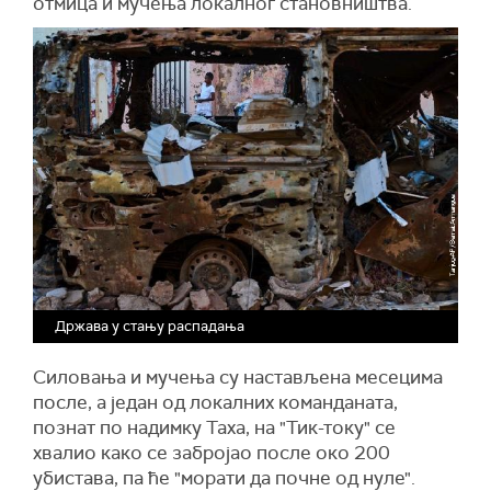
отмица и мучења локалног становништва.
Држава у стању распадања
Силовања и мучења су настављена месецима
после, а један од локалних команданата,
познат по надимку Таха, на "Тик-току" се
хвалио како се забројао после око 200
убистава, па ће "морати да почне од нуле".