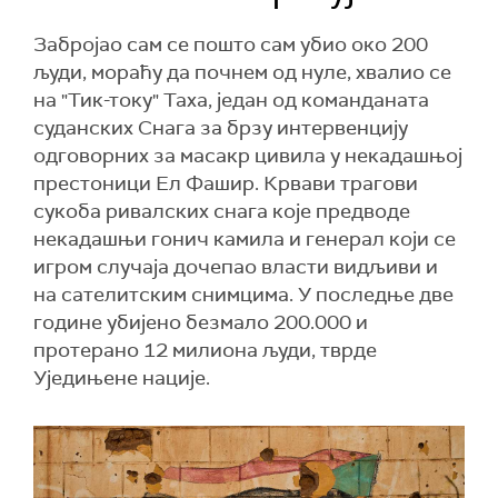
Забројао сам се пошто сам убио око 200
људи, мораћу да почнем од нуле, хвалио се
на "Тик-току" Таха, један од команданата
суданских Снага за брзу интервенцију
одговорних за масакр цивила у некадашњој
престоници Ел Фашир. Крвави трагови
сукоба ривалских снага које предводе
некадашњи гонич камила и генерал који се
игром случаја дочепао власти видљиви и
на сателитским снимцима. У последње две
године убијено безмало 200.000 и
протерано 12 милиона људи, тврде
Уједињене нације.