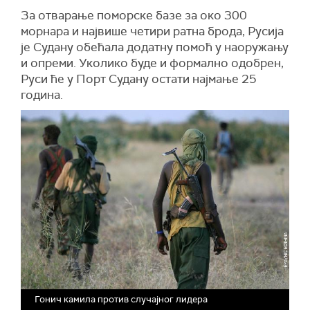
За отварање поморске базе за око 300
морнара и највише четири ратна брода, Русија
је Судану обећала додатну помоћ у наоружању
и опреми. Уколико буде и формално одобрен,
Руси ће у Порт Судану остати најмање 25
година.
Гонич камила против случајног лидера