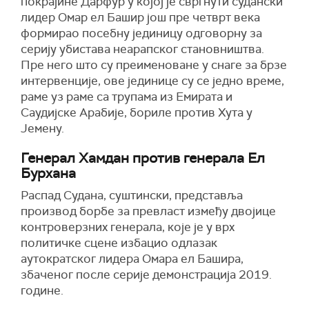
покрајине Дарфур у којој је свргнути судански
лидер Омар ел Башир још пре четврт века
формирао посебну јединицу одговорну за
серију убистава неарапског становништва.
Пре него што су преименоване у снаге за брзе
интервенције, ове јединице су се једно време,
раме уз раме са трупама из Емирата и
Саудијске Арабије, бориле против Хута у
Јемену.
Генерал Хамдан против генерала Ел
Бурхана
Распад Судана, суштински, представља
производ борбе за превласт између двојице
контроверзних генерала, које је у врх
политичке сцене избацио одлазак
аутократског лидера Омара ел Башира,
збаченог после серије демонстрација 2019.
године.