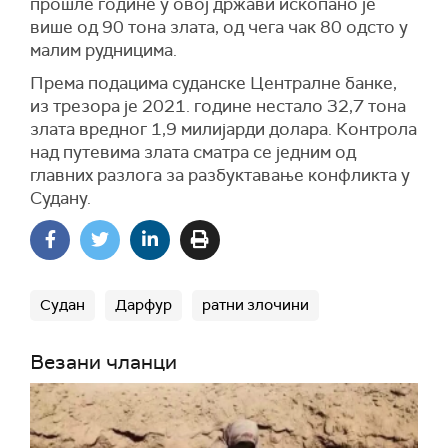
прошле године у овој држави ископано је
више од 90 тона злата, од чега чак 80 одсто у
малим рудницима.
Према подацима суданске Централне банке,
из трезора је 2021. године нестало 32,7 тона
злата вредног 1,9 милијарди долара. Контрола
над путевима злата сматра се једним од
главних разлога за разбуктавање конфликта у
Судану.
Судан
Дарфур
ратни злочини
Везани чланци