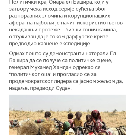
Политички крај Омара ел Башира, који у
затвору чека исход серије суђења због
разноразних злочина и корупционашких
афера, на најбољи је начин искористио његов
некадашњи протеже – бивши гонич камила,
оптуживан да је током дарфурске кризе
предводио казнене експедиције.
Одмах пошто су демонстранти натерали Ел
Башира да се повуче са политичке сцене,
генерал Мухамед Хамдан одрекао се
"политичког оца" и прогласио се за
продемократског лидера са јасном жељом да,
надаље, предводи Судан.