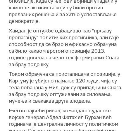
опозиције, када су његови војници упадали у
кампове активиста који су били против
прелазних решења и за хитно успостављање
демократије.
Хамдан је оптужбе одбацивао као "прљаву
пропаганду" политичких противника, али га је
способност да се брзо и ефикасно обрачуна
са било каквом врстом опозиције 2013.
године довела на чело тек формираних Снага
за брзу подршку.
Током обрачуна са присталицама опозиције, у
Картуму је убијено најмање 120 људи, чија су
тела побацана у Нил, док су припадници Снага
за брзу подршку оптуживани за силовања,
мучења и свакаква друга злодела.
Његов највећи ривал, командант суданске
војске генерал Абдел Фатах ел Бурхан већ
годинама је централна личност у политичком
животу Судана, иако његова биографија пре