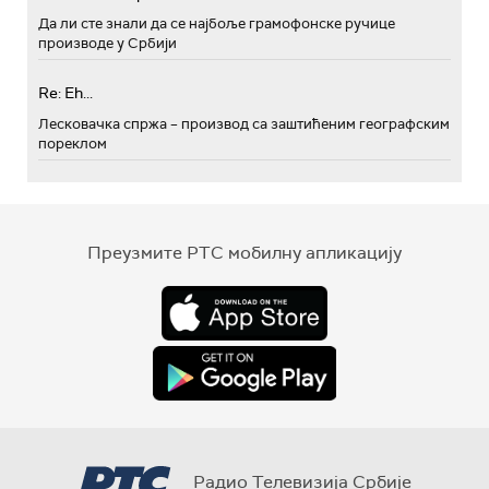
Да ли сте знали да се најбоље грамофонске ручице
производе у Србији
Re: Eh...
Лесковачка спржа – производ са заштићеним географским
пореклом
Преузмите РТС мобилну апликацију
Радио Телевизија Србије