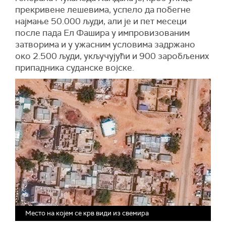
прекривене лешевима, успело да побегне
најмање 50.000 људи, али је и пет месеци
после пада Ел Фашира у импровизованим
затворима и у ужасним условима задржано
око 2.500 људи, укључујући и 900 заробљених
припадника суданске војске.
Место на којем се крв види из свемира