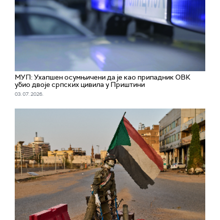
МУП: Ухапшен осумњичени да је као припадник ОВК
убио двоје српских цивила у Приштини
03. 07. 2026.