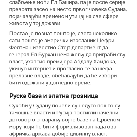
слабљење моћи Ел Башира, па је после серије
преврата засео на место првог човека Судана,
појачавајући временом утицај на све сфере
живота у тој држави.
Постао је познат пошто је, свега неколико
сати пошто је амерички изасланик Џефри
Фелтман известио Стејт департмент да
генерал Ел Бурхан нема жељу да приграби сву
власт, ухапсио премијера Абдалу Хамдока,
укинуо интернет и прогласио се за шефа
прелазне владе, обећавајући да ће избори
бити одржани у догледно време.
Руска база и златна грозница
Сукоби у Судану почели су недуго пошто су
тамошње власти и Русија постигли начелни
договор о отварању војне базе на Црвеном
мору, који ће бити формализован када ова
афричка држава добије цивилну власт.