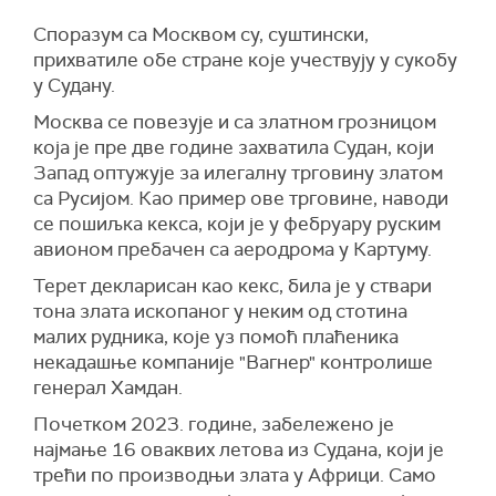
Споразум са Москвом су, суштински,
прихватиле обе стране које учествују у сукобу
у Судану.
Москва се повезује и са златном грозницом
која је пре две године захватила Судан, који
Запад оптужује за илегалну трговину златом
са Русијом. Као пример ове трговине, наводи
се пошиљка кекса, који је у фебруару руским
авионом пребачен са аеродрома у Картуму.
Терет декларисан као кекс, била је у ствари
тона злата ископаног у неким од стотина
малих рудника, које уз помоћ плаћеника
некадашње компаније "Вагнер" контролише
генерал Хамдан.
Почетком 2023. године, забележено је
најмање 16 оваквих летова из Судана, који је
трећи по производњи злата у Африци. Само