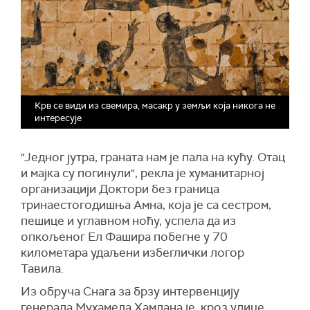
Крв се види из свемира, масакр у земљи која никога не
интересује
"Једног јутра, граната нам је пала на кућу. Отац
и мајка су погинули", рекла је хуманитарној
организацији Доктори без граница
тринаестогодишња Амна, која је са сестром,
пешице и углавном ноћу, успела да из
опкољеног Ел Фашира побегне у 70
километара удаљени избеглички логор
Тавила.
Из обруча Снага за брзу интервенцију
генерала Мухамеда Хамдана је, кроз улице