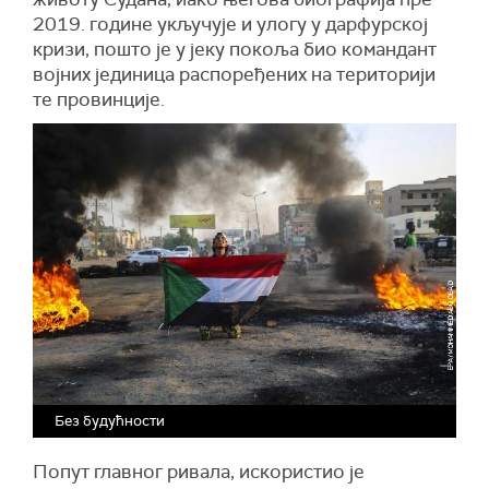
2019. године укључује и улогу у дарфурској
кризи, пошто је у јеку покоља био командант
војних јединица распоређених на територији
те провинције.
Без будућности
Попут главног ривала, искористио је