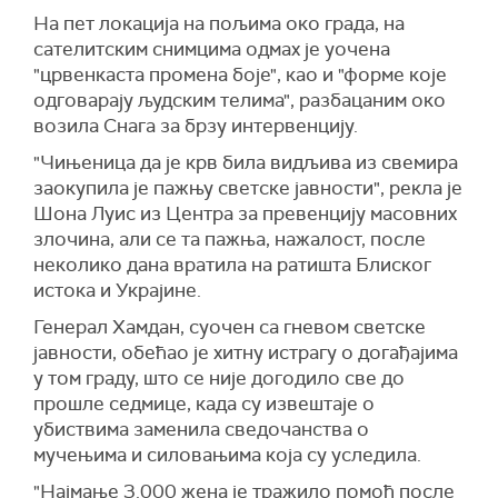
На пет локација на пољима око града, на
сателитским снимцима одмах је уочена
"црвенкаста промена боје", као и "форме које
одговарају људским телима", разбацаним око
возила Снага за брзу интервенцију.
"Чињеница да је крв била видљива из свемира
заокупила је пажњу светске јавности", рекла је
Шона Луис из Центра за превенцију масовних
злочина, али се та пажња, нажалост, после
неколико дана вратила на ратишта Блиског
истока и Украјине.
Генерал Хамдан, суочен са гневом светске
јавности, обећао је хитну истрагу о догађајима
у том граду, што се није догодило све до
прошле седмице, када су извештаје о
убиствима заменила сведочанства о
мучењима и силовањима која су уследила.
"Најмање 3.000 жена је тражило помоћ после