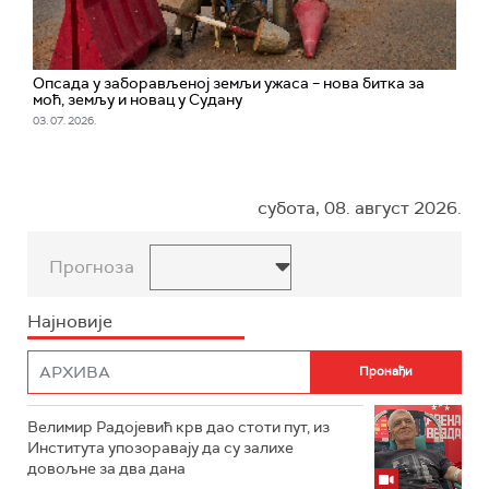
Опсада у заборављеној земљи ужаса – нова битка за
моћ, земљу и новац у Судану
03. 07. 2026.
субота, 08. август 2026.
Прогноза
Најновије
Велимир Радојевић крв дао стоти пут, из
Института упозоравају да су залихе
довољне за два дана