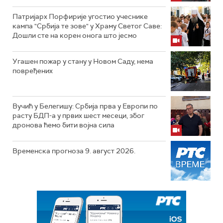
Патријарх Порфирије угостио учеснике
кампа "Србија те зове" у Храму Светог Саве:
Дошли сте на корен онога што јесмо
Угашен пожар у стану у Новом Саду, нема
повређених
Вучић у Белегишу: Србија прва у Европи по
расту БДП-а у првих шест месеци, због
дронова ћемо бити војна сила
Временска прогноза 9. август 2026.