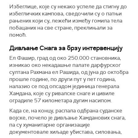
Избеглице, које су некако успеле да стигну до
избегличких кампова, сведочили су о патњи
рањених који су, лежећи између гомила тела
побацаних на све стране, преклињали за
помоћ.
Дивљање Снага за брзу интервенцију
Ел Фашир, град од око 250.000 становника,
изникао око некадашње палате дарфурског
султана Рахмана ел Рашида, од јуна до октобра
прошле године, по други пут у пет година,
налазио се под опсадом јединица генерала
Хамдана, које су ривалске снаге и цивиле
оградиле 57 километара дугим насипом.
Када се, на концу, распала одбрана суданске
војске, почело је дивљање Хамданових снага,
па су хуманитарне организације
документовале хиљаде убистава, силовања,