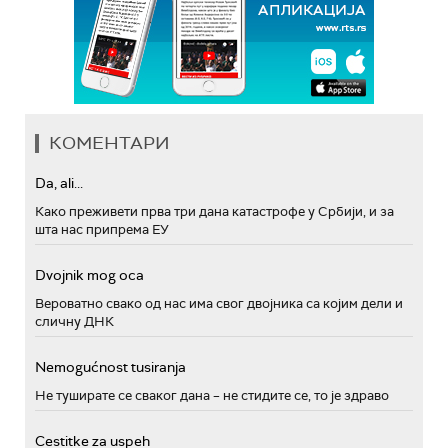
КОМЕНТАРИ
Da, ali...
Како преживети прва три дана катастрофе у Србији, и за
шта нас припрема ЕУ
Dvojnik mog oca
Вероватно свако од нас има свог двојника са којим дели и
сличну ДНК
Nemogućnost tusiranja
Не туширате се сваког дана – не стидите се, то је здраво
Cestitke za uspeh