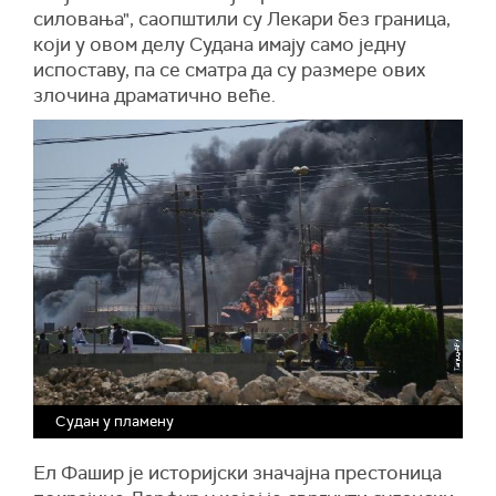
силовања", саопштили су Лекари без граница,
који у овом делу Судана имају само једну
испоставу, па се сматра да су размере ових
злочина драматично веће.
Судан у пламену
Ел Фашир је историјски значајна престоница