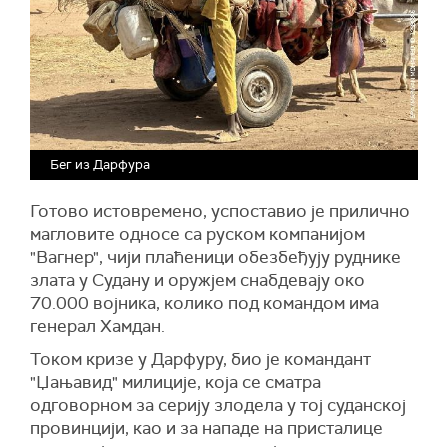
Бег из Дарфура
Готово истовремено, успоставио је прилично
магловите односе са руском компанијом
"Вагнер", чији плаћеници обезбеђују руднике
злата у Судану и оружјем снабдевају око
70.000 војника, колико под командом има
генерал Хамдан.
Током кризе у Дарфуру, био је командант
"Џањавид" милиције, која се сматра
одговорном за серију злодела у тој суданској
провинцији, као и за нападе на присталице