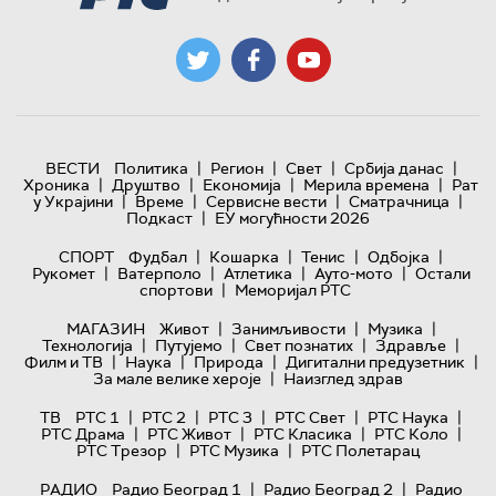
|
|
|
|
ВЕСТИ
Политика
Регион
Свет
Србија данас
|
|
|
|
Хроника
Друштво
Економија
Мерила времена
Рат
|
|
|
|
у Украјини
Време
Сервисне вести
Сматрачница
|
Подкаст
ЕУ могућности 2026
|
|
|
|
СПОРТ
Фудбал
Кошарка
Тенис
Одбојка
|
|
|
|
Рукомет
Ватерполо
Атлетика
Ауто-мото
Остали
|
спортови
Меморијал РТС
|
|
|
МАГАЗИН
Живот
Занимљивости
Музика
|
|
|
|
Технологијa
Путујемо
Свет познатих
Здравље
|
|
|
|
Филм и ТВ
Наука
Природа
Дигитални предузетник
|
За мале велике хероје
Наизглед здрав
|
|
|
|
|
ТВ
РТС 1
РТС 2
РТС 3
РТС Свет
РТС Наука
|
|
|
|
РТС Драма
РТС Живот
РТС Класика
РТС Коло
|
|
РТС Трезор
РТС Музика
РТС Полетарац
|
|
РАДИО
Радио Београд 1
Радио Београд 2
Радио