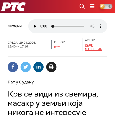
РТС
Читај ми!
АУТОР:
ИЗВОР:
СРЕДА, 29.04.2026,
РАДЕ
12:40 -> 17:16
РТС
МАРОЕВИЋ
Рат у Судану
Крв се види из свемира,
масакр у земљи која
никога не интересује