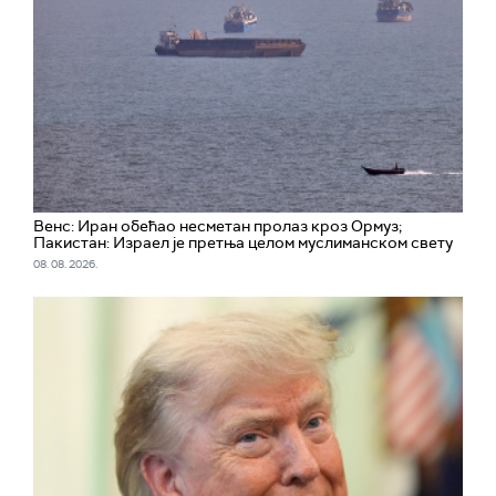
Венс: Иран обећао несметан пролаз кроз Ормуз;
Пакистан: Израел је претња целом муслиманском свету
08. 08. 2026.