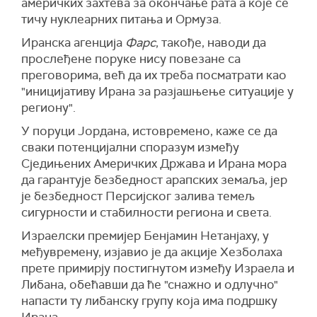
америчких захтева за окончање рата а које се
објављено да укупан број жртава агресије од
недеље, Израел задржава право да одговори
тичу нуклеарних питања и Ормуза.
2. марта до 26. априла износи 2.509 погинулих
на "планиране, непосредне или текуће
и 7.755 рањених.
Иранска агенција
Фарс
, такође, наводи да
нападе".
прослеђене поруке нису повезане са
(Tанјуг)
(Танјуг)
преговорима, већ да их треба посматрати као
"иницијативу Ирана за разјашњење ситуације у
региону".
У поруци Јордана, истовремено, каже се да
сваки потенцијални споразум између
Сједињених Америчких Држава и Ирана мора
да гарантује безбедност арапских земаља, јер
је безбедност Персијског залива темељ
сигурности и стабилности региона и света.
Израелски премијер Бенјамин Нетанјаху, у
међувремену, изјавио је да акције Хезболаха
прете примирју постигнутом између Израела и
Либана, обећавши да ће "снажно и одлучно"
напасти ту либанску групу која има подршку