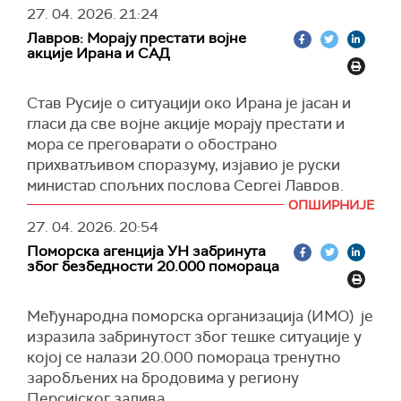
27. 04. 2026.
21:24
Како је израелска војска саопштила, на југу
Лавров: Морају престати војне
Либана гађано је неколико складишта оружја и
акције Ирана и САД
зграда из којих припадници Хезболаха
испаљују ракете на Израел.
Став Русије о ситуацији око Ирана је јасан и
ИДФ је навео и да је у долини Бека погодио
гласи да све војне акције морају престати и
локацију коју либански покрет користи за
мора се преговарати о обострано
производњу и чување оружја, пренео је
Тајмс
прихватљивом споразуму, изјавио је руски
ов Израел
. Израелска војска је додала да је
министар спољних послова Сергеј Лавров.
недавно идентификовала настојања
ОПШИРНИЈЕ
"Наш став се не разликује од онога што је
Хезболаха да санира овај објекат након
27. 04. 2026.
20:54
председник (Русије Владимир Путин) више
ранијих напада.
Поморска агенција УН забринута
пута изјавио, као што смо извештавали након
Како се наводи, погођено је још неколико
због безбедности 20.000 помораца
његових телефонских разговора са лидерима
складишта оружја у долини Бека.
Ирана, УАЕ и у нашим контактима са
Међународна поморска организација (ИМО) је
(Тајмс ов Израел)
Американцима и Израелцима. Наш став је
изразила забринутост због тешке ситуације у
веома једноставан. Морамо обуставити сва
којој се налази 20.000 помораца тренутно
војна дејства и почети преговоре о обострано
заробљених на бродовима у региону
прихватљивим споразумима", рекао је Лавров.
Персијског залива.