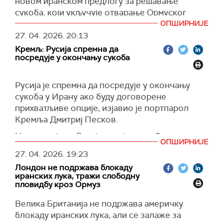
Међународна агенција за енергију упозорава
новом иранском предлогу за решавање
живота на мору.
на невиђени шок у снабдевању и раст ризика
сукоба, који укључује отварање Ормуског
(Танјуг)
од успоравања потражње.
мореуза и касније разматрање нуклеарног
ОПШИРНИЈЕ
програма, саопштила је портпаролка Беле
27. 04. 2026.
20:13
(Танјуг)
куће Керолајн Ливит.
Кремљ: Русија спремна да
посредује у окончању сукоба
Ливит је истакла да су основни захтеви
председника Трампа остали непромењени,
Русија је спремна да посредује у окончању
укључујући слободан проток нафте кроз
сукоба у Ирану ако буду договорене
Ормуз и да Иран преда обогаћени уранијум.
прихватљиве опције, изјавио је портпарол
"Не бих рекла да се то разматра у смислу
Кремља Дмитриј Песков.
коначне одлуке, само је јутрос одржана
Нагласио је да Русија остаје посвећена
дискусија и сигурна сам да ћете о томе чути
ОПШИРНИЈЕ
стратешком, партнерском карактеру односа са
директно од председника", рекла је Ливит.
27. 04. 2026.
19:23
Ираном.
(Reuters)
Лондон не подржава блокаду
Ирански министар спољних послова Абас
иранских лука, тражи слободну
пловидбу кроз Ормуз
Аракчи претходно састао се у Русији са
председником Владимиром Путином и шефом
Велика Британија не подржава америчку
руске дипломатије Сергејем Лавровом.
блокаду иранских лука, али се залаже за