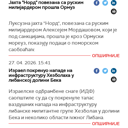
Јахта "Норд" повезана са руским
непријатељствима у овом сукобу не би
милијардером прошла Ормуз
требало предузимати ни под којим
околностима.
Луксузна јахта "Норд", повезана са руским
Истакао је да обнављање сукоба није у
милијардером Алексејем Мордашовом, који је
интересу Ирана, нити земаља Блиског истока,
под санкцијама, прошла је кроз Ормуски
као ни у интересу глобалне економије.
мореуз, показују подаци о поморском
"Русија је спремна да пружи све посредничке
саобраћају.
услуге за решавање сукоба у Ирану које су
ОПШИРНИЈЕ
Јахта, дуга 142 метра и вредна више од 500
прихватљиве за обе стране и успостављање
27. 04. 2026.
15:41
милиона долара, испловила је из марине у
гарантованог мира на Блиском истоку", рекао
Израел покренуо нападе на
Дубаију у петак око 14 часова по ГМТ-у,
је Песков одговарајући на питања о томе како
инфраструктуру Хезболаха у
прешла мореуз у суботу ујутро и стигла у
либанској долини Бека
би Москва могла да помогне у будућим
Мускат јуче ујутро, према подацима
преговорима САД и Ирана.
Израелске одбрамбене снаге (ИДФ)
платформе
MarineTraffic.
саопштиле су да су покренуле талас
(РИА, Танјуг)
За сада се не зна како је овај луксузан брод
ваздушних напада на инфраструктуру
добио дозволу да користи ту руту.
либанске милитантне групе Хезболах у долини
(Reuters)
Бека и неколико области јужног Либана.
ОПШИРНИЈЕ
Напади су уследили након поновљених напада