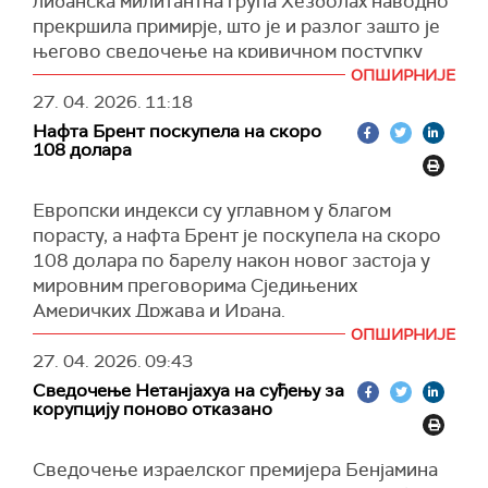
либанска милитантна група Хезболах наводно
одбацио директне преговоре са Израелом.
Мерц је позвао на хитно окончање сукоба
прекршила примирје, што је и разлог зашто је
Ирана са САД због, како је навео, његовог
његово сведочење на кривичном поступку
"Оно што радимо није издаја, издаја је када се
директног утицаја на немачку економију.
пред судом отказано.
земља уводи у рат ради страних интереса",
ОПШИРНИЈЕ
рекао је Аун, оптужујући Хезболах да делује
27. 04. 2026.
11:18
(Танјуг, Reuters)
Тајмс ов Израел
преноси да су у току
као посредник Ирана.
Нафта Брент поскупела на скоро
консултације Нетанјахуа са припадницима
108 долара
снага безбедности о поновљеним нападима
(Танјуг)
Хезболаха на израелске трупе и територију те
Европски индекси су углавном у благом
земље, усред примирја.
порасту, а нафта Брент је поскупела на скоро
(Танјуг, Times of Israel)
108 долара по барелу након новог застоја у
мировним преговорима Сједињених
Америчких Држава и Ирана.
ОПШИРНИЈЕ
Према подацима са берзи у 9.30, цена сирове
27. 04. 2026.
09:43
нафте је порасла за 2,23 одсто на 96,486
Сведочење Нетанјахуа на суђењу за
долара, а нафте брент за 2,49 одсто на
корупцију поново отказано
107,942 долара.
Европски фјучерси гаса за мај су се на
Сведочење израелског премијера Бенјамина
отварању амстердамске берзе ТТФ продавали