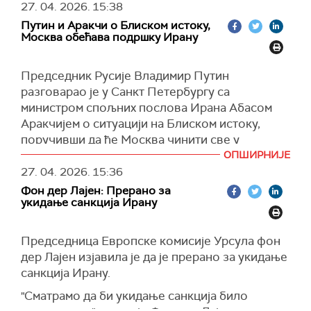
27. 04. 2026.
15:38
Хезболаха на трупе ИДФ-а и Израел током
Путин и Аракчи о Блиском истоку,
примирја, укључујући и напад дроном, у којем
Москва обећава подршку Ирану
је било жртава.
Израелске снаге нису нападале подручје
Председник Русије Владимир Путин
долине Бека на истоку Либана у претходне
разговарао је у Санкт Петербургу са
око три седмице.
министром спољних послова Ирана Абасом
(Times of Israel)
Аракчијем о ситуацији на Блиском истоку,
поручивши да ће Москва чинити све у
интересу Ирана и других земаља региона како
ОПШИРНИЈЕ
би мир био успостављен што пре.
27. 04. 2026.
15:36
Фон дер Лајен: Прерано за
Путин је истакао да Русија намера да настави
укидање санкција Ирану
стратешке односе са Ираном, истичући да се
ирански народ "храбро и херојски бори за свој
Председница Европске комисије Урсула фон
суверенитет" и изражавајући наду да ће та
дер Лајен изјавила је да је прерано за укидање
земља успети да превазиђе период искушења
санкција Ирану.
и да ће мир ускоро бити успостављен.
"Сматрамо да би укидање санкција било
Аракчи је захвалио Русији и Путину на