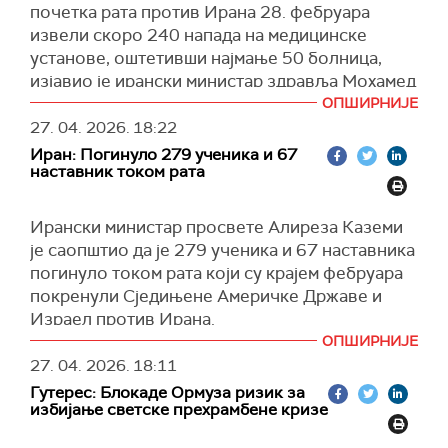
пролазак кроз њега координира са Ираном и
инфраструктуру, нити да развија нуклеарно
почетка рата против Ирана 28. фебруара
добија се њихова дозвола или ће вас дићи у
оружје.
извели скоро 240 напада на медицинске
ваздух и наплатити вам", навео је амерички
установе, оштетивши најмање 50 болница,
(Танјуг)
званичник.
изјавио је ирански министар здравља Мохамед
Према речима Рубија, то није отварање
Реза Зафарганди.
ОПШИРНИЈЕ
Ормуског мореуза који, иначе, представља
27. 04. 2026.
18:22
Додао је да је оштећено и око 50 центара за
међународне воде.
Иран: Погинуло 279 ученика и 67
хитне случајеве.
наставник током рата
"Не могу да прикажу нормалним, нити им то
Према његовим речима, у тренуцима напада, у
можемо толерисати, систем према којем
тим установама лечило се око 40.000
Ирански министар просвете Алиреза Каземи
Иранци одлучују ко ће користити мореуз",
пацијената.
је саопштио да је 279 ученика и 67 наставника
навео је Рубио.
(Танјуг)
погинуло током рата који су крајем фебруара
(Times of Israel)
покренули Сједињене Америчке Државе и
Израел против Ирана.
ОПШИРНИЈЕ
Каземи је додао да је у агресији, такође,
27. 04. 2026.
18:11
рањено више од 200 ученика и наставника и
Гутерес: Блокаде Ормуза ризик за
указао и да је у нападима оштећено или
избијање светске прехрамбене кризе
уништено око 1.200 образовних и
административних објеката, као и кампова за