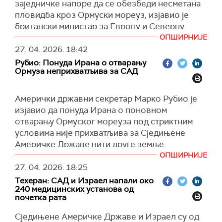
(РИА, Танјуг)
заједничке напоре да се обезбеди несметана
пловидба кроз Ормуски мореуз, изјавио је
британски министар за Европу и Северну
Америку Стивен Даути.
ОПШИРНИЈЕ
27. 04. 2026.
18:42
Истакао је и да Британија подржава сарадњу
Рубио: Понуда Ирана о отварању
са САД и другим партнерима у циљу поновног
Ормуза неприхватљива за САД
успостављања несметане пловидбе кроз тај
стратешки важан поморски правац,
Амерички државни секретар Марко Рубио је
оптужујући Иран да "остатак света држи као
изјавио да понуда Ирана о поновном
таоца".
отварању Ормуског мореуза под стриктним
Даути је нагласио да поморски саобраћај мора
условима није прихватљива за Сједињене
да буде безбедан и неометан, без додатних
Америчке Државе нити друге земље.
намета и безбедносних ризика, уз поштовање
ОПШИРНИЈЕ
Рубио је указао да Иран има другачији поглед
међународног права о слободи пловидбе.
27. 04. 2026.
18:25
на овај стратешки пловни пут од већине
"Дипломатија је од кључног значаја", рекао је
Техеран: САД и Израел напали око
остатка света.
Даути, наглашавајући да Ирану не сме бити
240 медицинских установа од
почетка рата
"Под отварањем мореуза подразумевају да
дозвољено да блокира мореуз, напада
буде отворен за пловидбу, све док се
суседне земље у Персијском заливу и цивилну
Сједињене Америчке Државе и Израел су од