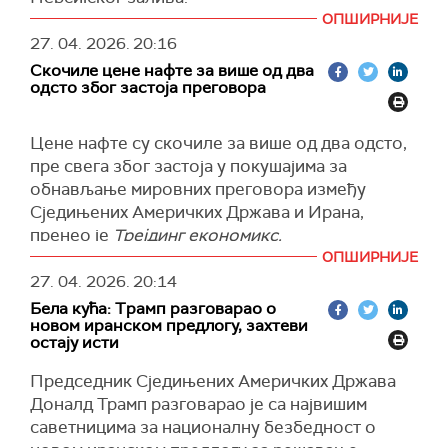
(РИА, Танјуг)
ОПШИРНИЈЕ
"Бродски транспорт и поморци никада не би
27. 04. 2026.
20:16
требало да буду искоришћени као инструмент
Скочиле цене нафте за више од два
у геополитичким конфликтима", изјавио је
одсто због застоја преговора
генерални секретар организације ИМО
Арсенио Домингез.
Цене нафте су скочиле за више од два одсто,
Указао је да је главна брига поморске агенције
пре свега због застоја у покушајима за
УН и даље безбедност и добробит "недужних"
обнављање мировних преговора између
помораца заробљених у Заливу због сукоба.
Сједињених Америчких Држава и Ирана,
"Не постоји правни основ да било која земља
пренео је
Трејдинг економикс.
уведе плаћања или намеће таксе, или било
ОПШИРНИЈЕ
Цена нафте Брент кретала се на нивоу од
какве дискриминаторне услове на
27. 04. 2026.
20:14
107,5 долара по барелу, а америчка сирова
међународним мореузима", додао је Домингез.
Бела кућа: Трамп разговарао о
нафта WTI (West Texas Intermediate) на око
новом иранском предлогу, захтеви
Према његовим речима, у региону Персијског
96,5 долара по барелу.
остају исти
залива заробљено је скоро 2.000 бродова.
Сукоб, који је у деветој недељи, подигао је
Председник Сједињених Америчких Држава
Домингез је подсетио и да су и Иран и
цене енергије и изазвао несташице на битним
Доналд Трамп разговарао је са највишим
Сједињене Америчке Државе потписници
тржиштима.
саветницима за националну безбедност о
Међународне конвенције ИМО о безбедности