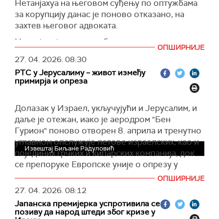
Нетанјахуа на његовом суђењу по оптужбама
по цени од 44,745 евра за мегават-сат.
за корупцију данас је поново отказано, на
(Танјуг)
захтев његовог адвоката.
Нетанјаху је данас требало да сведочи на суду,
ОПШИРНИЈЕ
након паузе од два месеца због рата у Ирану,
27. 04. 2026.
08:30
али је његово сведочење у последњи час
РТС у Јерусалиму – живот између
отказано, преноси
Тајмс ов Израел
. Адвокат
примирја и опреза
Нетанјахуа је затражио одлагање његовог
сведочења из разлога безбедности.
Долазак у Израел, укључујући и Јерусалим, и
Сведочење Нетанјахуа, коме се суди у
даље је отежан, иако је аеродром "Бен
дуготрајном поступку за корупцију, превару,
Гурион" поново отворен 8. априла и тренутно
злоупотребу положаја и примање мита,
углавном опслужује летове израелских, као и
последњи пут је било одложено 12. априла,
Извештај Биљане Радуловић
појединих грчких и кипарских компанија, док
када је његов адвокат такође затражио
се препоруке Европске уније о опрезу у
одлагање због безбедносне ситуације у
ваздушном саобраћају примењују до 1. маја.
ОПШИРНИЈЕ
региону.
27. 04. 2026.
08:12
У самом Јерусалиму последњих дана готово
Процес против њега траје од 2019. године, а
да није било сирена за ваздушну опасност, али
Јапанска премијерка успротивила се
Нетанјаху је први актуелни премијер у
позиву да народ штеди због кризе у
се оне и даље редовно оглашавају на северу