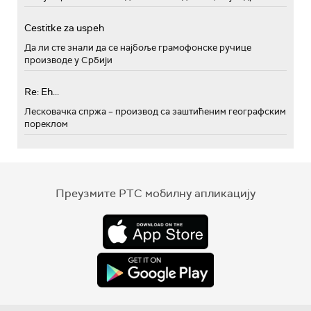
Cestitke za uspeh
Да ли сте знали да се најбоље грамофонске ручице
производе у Србији
Re: Eh...
Лесковачка спржа – производ са заштићеним географским
пореклом
Преузмите РТС мобилну апликацију