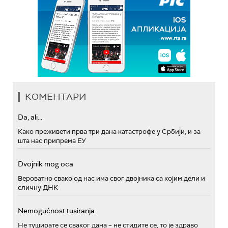
КОМЕНТАРИ
Da, ali...
Како преживети прва три дана катастрофе у Србији, и за
шта нас припрема ЕУ
Dvojnik mog oca
Вероватно свако од нас има свог двојника са којим дели и
сличну ДНК
Nemogućnost tusiranja
Не туширате се сваког дана – не стидите се, то је здраво