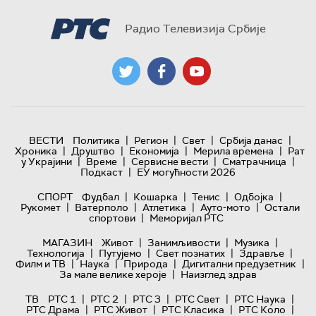
Радио Телевизија Србије
|
|
|
|
ВЕСТИ
Политика
Регион
Свет
Србија данас
|
|
|
|
Хроника
Друштво
Економија
Мерила времена
Рат
|
|
|
|
у Украјини
Време
Сервисне вести
Сматрачница
|
Подкаст
ЕУ могућности 2026
|
|
|
|
СПОРТ
Фудбал
Кошарка
Тенис
Одбојка
|
|
|
|
Рукомет
Ватерполо
Атлетика
Ауто-мото
Остали
|
спортови
Меморијал РТС
|
|
|
МАГАЗИН
Живот
Занимљивости
Музика
|
|
|
|
Технологијa
Путујемо
Свет познатих
Здравље
|
|
|
|
Филм и ТВ
Наука
Природа
Дигитални предузетник
|
За мале велике хероје
Наизглед здрав
|
|
|
|
|
ТВ
РТС 1
РТС 2
РТС 3
РТС Свет
РТС Наука
|
|
|
|
РТС Драма
РТС Живот
РТС Класика
РТС Коло