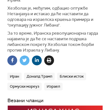
Ирана.
Хезболах је, међутим, одбацио оптужбе
Нетанјахуа и истакао да ће наставити да
одговара на израелска кршења примирја и
"окупацију јужног Либана".
За то време, Иранска револуционарна гарда
најавила је да ће се наставити подршка
либанском покрету Хезболах током борби
против Израела у Либану.
Иран
Доналд Трамп
Блиски исток
Ормуски мореуз
Израел
Везани чланци