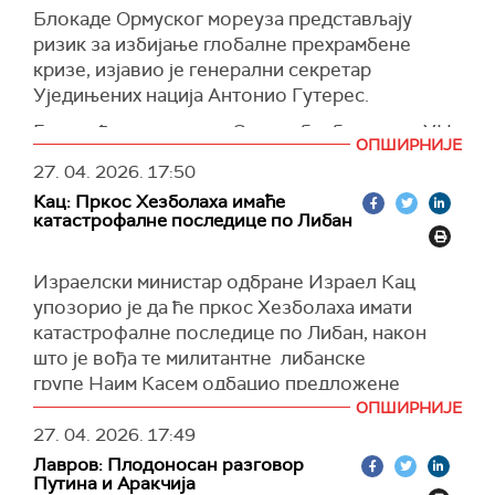
Блокаде Ормуског мореуза представљају
младе.
ризик за избијање глобалне прехрамбене
Према речима Каземија, у америчко-
кризе, изјавио је генерални секретар
израелском бомбардовању 20 школа је
Уједињених нација Антонио Гутерес.
"сравњено са земљом".
Говорећи на седници Савета безбедности УН
Министар је указао да је највише напада на
ОПШИРНИЈЕ
посвећеној ситуацији у Ормуском мореузу,
образовне установе било у престоници
27. 04. 2026.
17:50
Гутерес је рекао да "безбедан и несметан
Техерану и околини, централној провинцији
Кац: Пркос Хезболаха имаће
пролаз" комерцијалних бродова кроз тај
Маркази, као и у јужној приобалној провинцији
катастрофалне последице по Либан
пловни пут, где су САД и Иран увели своје
Хормозган.
блокаде, представља економски и
Израелски министар одбране Израел Кац
(Танјуг)
хуманитарни императив.
упозорио је да ће пркос Хезболаха имати
"Догодио се тренутни економски шок и сви
катастрофалне последице по Либан, након
плаћају цену", рекао је Гутерес.
што је вођа те милитантне либанске
Упозорио је да се поремећаји комерцијалног
групе Наим Касем одбацио предложене
бродарства виде у "празним складишрима
директне преговоре између Израела и
ОПШИРНИЈЕ
хране, празним полицама и празним
Либана.
27. 04. 2026.
17:49
тањирима".
Лавров: Плодоносан разговор
"Касем се игра ватром, а ватра ће спалити
Путина и Аракчија