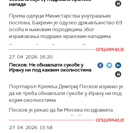
систем".
нападе
Додао је да је Русија стала уз Иран и да ће две
Према одлуци Министарства унутрашњих
земље наставити своје стратешко
послова, Бахреин је одузео држављанство 69
партнерство.
особа и њиховим породицама због
Аракчи je, такође, навео да Техеран разматра
изражавања подршке иранским нападима.
захтев америчког председника Доналда
Бахреин је био међу земљама Персијског
Трампа за преговоре
ОПШИРНИЈЕ
залива које су биле мета напада Ирана као
27. 04. 2026.
16:20
Према његовим речима, Трамп је затражио
одговор на америчко-израелске ваздушне
Песков: Не обнављати сукобе у
преговоре јер САД нису постигле ниједан од
нападе на Иран који су почели 28. фебруара.
Ирану ни под каквим околностима
својих циљева.
(Reuters)
(Guardian, Reuters)
Портпарол Кремља Дмитриј Песков изјавио је
да не треба обнављати сукобе у Ирану ни под
којим околностима.
Песков је рекао да би Москва поздравила
наставак преговора између Сједињених
ОПШИРНИЈЕ
Америчких Држава и Ирана и продужење
27. 04. 2026.
15:58
прекида ватре, као и да је уверена да повратак