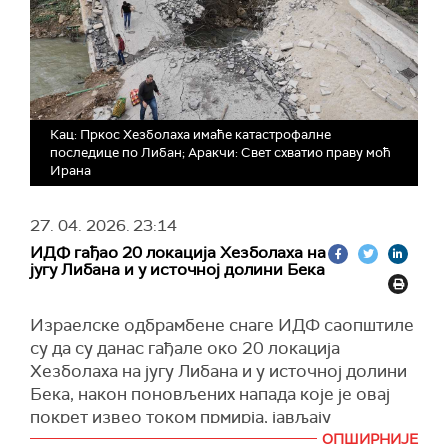
Кац: Пркос Хезболаха имаће катастрофалне
последице по Либан; Аракчи: Свет схватио праву моћ
Ирана
27. 04. 2026.
23:14
ИДФ гађао 20 локација Хезболаха на
југу Либана и у источној долини Бека
Израелске одбрамбене снаге ИДФ саопштиле
су да су данас гађале око 20 локација
Хезболаха на југу Либана и у источној долини
Бека, након поновљених напада које је овај
покрет извео током прмирја, јављају
израелски медији.
ОПШИРНИЈЕ