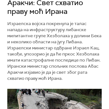
Аракчи: Свет схватио
праву моћ Ирана
Израелска војска покренула је талас
напада на инфраструктуру либанске
милитантне групе Хезболаха у долини Бека
и неколико области на југу Либана.
Израелски министар одбране Израел Кац,
такође, упозорио је да ће пркос Хезболаха
имати катастрофалне последице по Либан.
Ирански министар спољних послова Абас
Аракчи изјавио је да је свет због рата
схватио праву моћ Ирана.