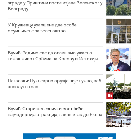
зграде у Приштини после изјаве Зеленског у
Београду
У Крушевцу ухапшене две особе
осумњичене за зеленаштво
Вучић: Радимо све да олакшамо ужасно
тежак живот Србима на Косову и Метохији
Нагасаки: Нуклеарно оружје није нужно, већ
апсолутно зло
Вучић: Стари железнички мост биће
најмодернија атракција, завршетак до Експа