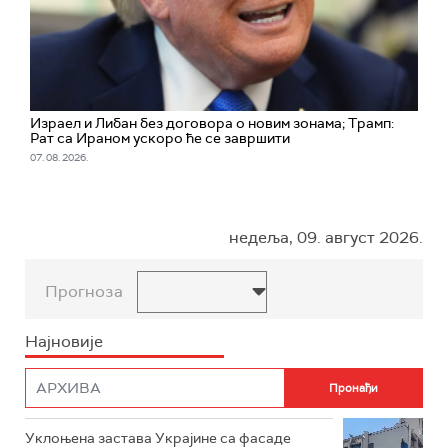
Израел и Либан без договора о новим зонама; Трамп:
Рат са Ираном ускоро ће се завршити
07. 08. 2026.
недеља, 09. август 2026.
Прогноза
Најновије
Уклоњена застава Украјине са фасаде