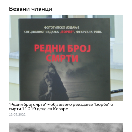
Везани чланци
"Редни број смрти" – објављено реиздање "Борбе" о
смрти 11.219 деце са Козаре
19. 05. 2026.