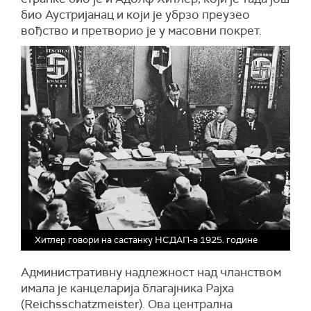
био Аустријанац и који је убрзо преузео
вођство и претворио је у масовни покрет.
Хитлер говори на састанку НСДАП-а 1925. године
Административну надлежност над чланством
имала је канцеларија благајника Рајха
(Reichsschatzmeister). Ова централна