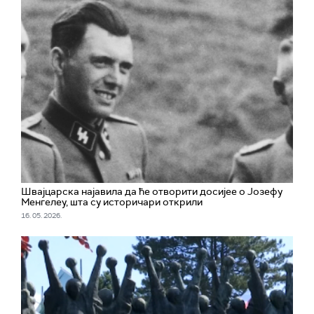
Швајцарска најавила да ће отворити досијее о Јозефу
Менгелеу, шта су историчари открили
16. 05. 2026.