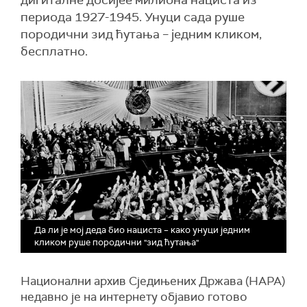
дигиталне досијее милиона нациста из
периода 1927-1945. Унуци сада руше
породични зид ћутања – једним кликом,
бесплатно.
Да ли је мој деда био нациста – како унуци једним
кликом руше породични "зид ћутања"
Национални архив Сједињених Држава (НАРА)
недавно је на интернету објавио готово