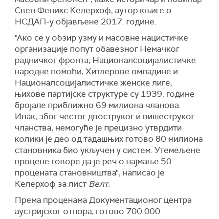
Свен Феликс Келерхоф, аутор књиге о
НСДАП-у објављене 2017. године.
"Ако се у обзир узму и масовне нацистичке
организације попут обавезног Немачког
радничког фронта, Националсоцијалистичке
народне помоћи, Хитлерове омладине и
Националсоцијалистичке женске лиге,
њихове партијске структуре су 1939. године
бројале приближно 69 милиона чланова.
Ипак, због честог двоструког и вишеструког
чланства, немогуће је прецизно утврдити
колики је део од тадашњих готово 80 милиона
становника био укључен у систем. Утемељене
процене говоре да је реч о најмање 50
процената становништва", написао је
Келерхоф за лист
Велт
.
Према проценама Документационог центра
аустријског отпора, готово 700.000