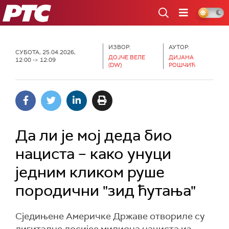
РТС
ИЗВОР:
АУТОР:
СУБОТА, 25.04.2026,
ДОЈЧЕ ВЕЛЕ
ДИЈАНА
12:00 -> 12:09
(DW)
РОШЧИЋ
Да ли је мој деда био
нациста – како унуци
једним кликом руше
породични "зид ћутања"
Сједињене Америчке Државе отвориле су