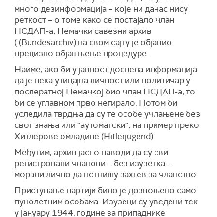
много дезинформација – које ни данас нису
реткост – о томе како се постајало члан
НСДАП-а, Немачки савезни архив
( (Bundesarchiv) на свом сајту је објавио
прецизно објашњење процедуре.
Наиме, ако би у јавност доспела информација
да је нека утицајна личност или политичар у
послератној Немачкој био члан НСДАП-а, то
би се углавном прво негирало. Потом би
уследила тврдња да су те особе учлањене без
свог знања или "аутоматски", на пример преко
Хитлерове омладине (Hitlerjugend).
Међутим, архив јасно наводи да су сви
регистровани чланови – без изузетка –
морали лично да потпишу захтев за чланство.
Приступање партији било је дозвољено само
пунолетним особама. Изузеци су уведени тек
у јануару 1944. године за припаднике