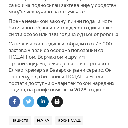
са којима подносилац захтева није у сродству
могуће искључиво за стручњаке.
Према немачком закону, лични подаци могу
бити јавно објављени тек десет година након
смрти особе или 100 година од њеног рођења.
Савезни архив годишње обради око 75.000
захтева у вези са особама повезаним са
НСДАП-ом, Вермахтом и другим
организацијама, рекао је његов портпарол
Елмар Крамер за Баварски јавни сервис. Он
процењује да би записи НСДАП-а могли
постати доступни онлајн тек током наредних
година, најраније почетком 2028. године
.
нацисти
НАРА
архив САД