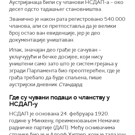
Аустријанаца били су чланови НСДАП-а – око
десет одсто тадашњег становништва.
Званично је након рата регистровано 540.000
чланова, али се претпоставља да је велики
број остао ван евиденције, јер је део
документације уништаван.
Ипак, значајан део грађе је сачуван –
укључујући и бечке досијее, који нису
уништени само зато што је систем грејања у
згради Парламента био преоптерећен, где је
грађа требало да буде спаљена, пише
аустријски дневник
Стандард
.
Где су чувани подаци о чланству у
НСДАП-у
НСДАП је основана 24. фебруара 1920.
године у Минхену, преименовањем Немачке
радничке партије (ДАП). Међу оснивачима
странке био је и Адолф Хитлер, који је тада још