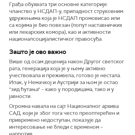
Грађа обухвата три основне категорије:
чланство у НСДАП-у, припадност струковним
удружењима која је НСДАП промовисао или
са којима је био повезан (попут наставничких
или лекарских комора), као и активности
националсоцијалистичког правосуђа.
Зашто је ово важно
Више од осам деценија након Другог светског
рата, генерација која је у њему активно
учествовала и преживела, готово је нестала.
Ипак, у Немачкој и Аустрији за њом је остао
"зид ћутања" – како у породицама, тако и у
јавности.
Огромна навала на сајт Националног архива
САД, који је због тога често преоптерећен и
привремено недоступан, показује да
интересовање не бледи с временом –
напротив.