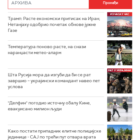
Трамп: Расте економски притисак на Иран;
Нетанјаху одобрио почетак обнове јужне
Газе
Температура поново расте, на снази
наранџасти метео-аларм
Шта Русија мора да изгуби да би се рат
завршио – украјински командант навео пет
услова
"Делфин" погодио источну обалу Кине,
евакуисано милион људи
Како постати припадник елитне полицијске
јединице - СAJ по трећи пут отвара врата