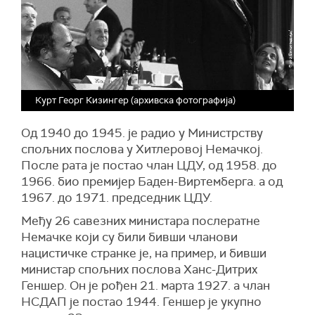
Курт Георг Кизингер (архивска фотографија)
Од 1940 до 1945. је радио у Министрству
спољних послова у Хитлеровој Немачкој.
После рата је постао члан ЦДУ, од 1958. до
1966. био премијер Баден-Виртемберга. а од
1967. до 1971. председник ЦДУ.
Међу 26 савезних министара послератне
Немачке који су били бивши чланови
нацистичке странке је, на пример, и бивши
министар спољних послова Ханс-Дитрих
Геншер. Он је рођен 21. марта 1927. а члан
НСДАП је постао 1944. Геншер је укупно