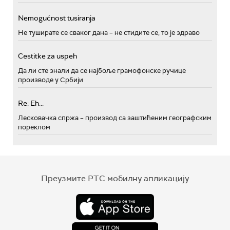
Nemogućnost tusiranja
Не туширате се сваког дана – не стидите се, то је здраво
Cestitke za uspeh
Да ли сте знали да се најбоље грамофонске ручице
производе у Србији
Re: Eh...
Лесковачка спржа – производ са заштићеним географским
пореклом
Преузмите РТС мобилну апликацију