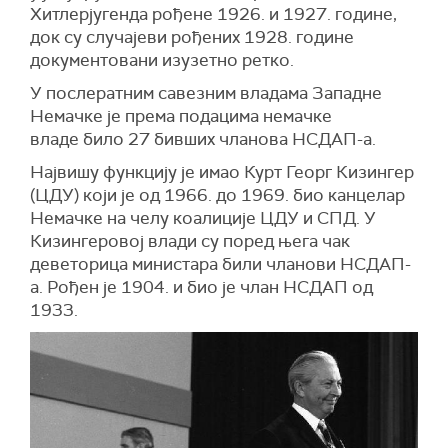
Хитлерјугенда рођене 1926. и 1927. године,
док су случајеви рођених 1928. године
документовани изузетно ретко.
У послератним савезним владама Западне
Немачке је према подацима немачке
владе било 27 бивших чланова НСДАП-а.
Највишу функцију је имао Курт Георг Кизингер
(ЦДУ) који је од 1966. до 1969. био канцелар
Немачке на челу коалиције ЦДУ и СПД. У
Кизингеровој влади су поред њега чак
деветорица министара били чланови НСДАП-
а. Рођен је 1904. и био је члан НСДАП од
1933.