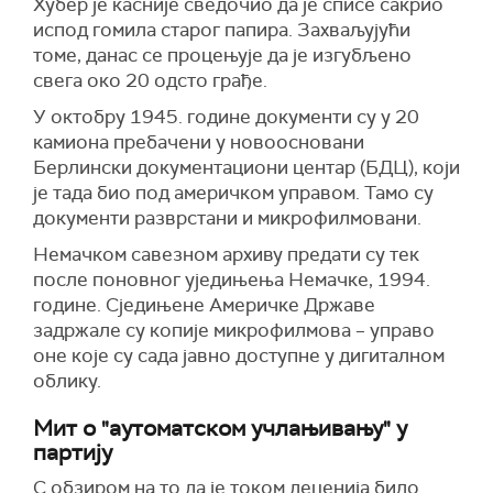
Хубер је касније сведочио да је списе сакрио
испод гомила старог папира. Захваљујући
томе, данас се процењује да је изгубљено
свега око 20 одсто грађе.
У октобру 1945. године документи су у 20
камиона пребачени у новоосновани
Берлински документациони центар (БДЦ), који
је тада био под америчком управом. Тамо су
документи разврстани и микрофилмовани.
Немачком савезном архиву предати су тек
после поновног уједињења Немачке, 1994.
године. Сједињене Америчке Државе
задржале су копије микрофилмова – управо
оне које су сада јавно доступне у дигиталном
облику.
Мит о "аутоматском учлањивању" у
партију
С обзиром на то да је током деценија било