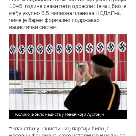
1945. године сваки пети одрасли Немац био је
међу укупно 8,5 милиона чланова НСДАП-а,
чиме је барем формално подржавао
нацистички систем.
Колико је било нациста у Немачкој и Аустрији
"Чланство у нацистичкој партији било је
масовни феномен", каже историчар и новинар