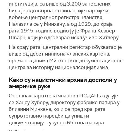
институција, са више од 3.200 запослених,
била је одговорна за финансије партије и
вођење централног регистра чланства.
Налазила се у Минхену, а од 1929. до краја
рата 1945. године водио ју је Франц Ксавер
Шварц, који је одговарао искључиво Хитлеру.
На крају рата, централни регистар обухватао је
више од десет милиона чланских картона,
према подацима Минхенског документационог
центра за историју националсоцијализма.
Како су нацистички архиви доспели у
америчке руке
Опстанак картотека чланова НСДАП-а дугује
се Хансу Хуберу, директору фабрике папира у
близини Минхена, који се пред крај рата
супротставио наредби да уништи
документацију – укупно 65 тона папира.