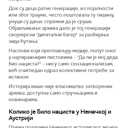
Док су деца ратне генерације, из лојалности
или због трауме, често поштовала ту тишину,
унуци су данас спремни да је сруше.
Објављивање архива дало је тој генерацији
својеврсни "дигитални багер" за разбијање
зида ћутања.
Наслови који преплављују медије, попут оног
у најтиражнијим листовима – "Да ли је мој деда
био нациста?" – нису само сензационализам,
већ очигледан одраз колективне потребе за
истином.
Историја више није власништво затворених
архива, доступна само стручњацима и
новинарима.
Колико је било нациста у Немачкој и
Аустрији
Према подацима Немачког историјског музеја,