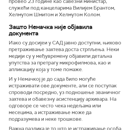
провео 23 године као савезни министар,
служећи под канцеларима Вилијем Брантом,
Хелмутом Шмитом и Хелмутом Колом.
Зашто Немачка није објавила
документа
Иако су досијеи у САД јавно доступни, њихово
претраживање захтева доста стрпљења. Неки
медији су у међувремену објавили детаљна
упутства за претрагу микрофилмова, као и
апликацију која у томе помаже.
И у Немачкој је до сада било могуће
истраживати ове документе, али се поступак
спроводи посредно, уз подношење званичног
захтева и обавезну асистенцију архивара. На
одговоре се често чека недељама или
месецима, а истраживање може да
подразумева и неке трошкове.
Важна разлика је то што је истраживање особа