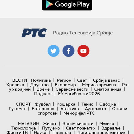
Радио Телевизија Србије
|
|
|
|
ВЕСТИ
Политика
Регион
Свет
Србија данас
|
|
|
|
Хроника
Друштво
Економија
Мерила времена
Рат
|
|
|
|
у Украјини
Време
Сервисне вести
Сматрачница
|
Подкаст
ЕУ могућности 2026
|
|
|
|
СПОРТ
Фудбал
Кошарка
Тенис
Одбојка
|
|
|
|
Рукомет
Ватерполо
Атлетика
Ауто-мото
Остали
|
спортови
Меморијал РТС
|
|
|
МАГАЗИН
Живот
Занимљивости
Музика
|
|
|
|
Технологијa
Путујемо
Свет познатих
Здравље
|
|
|
|
Филм и ТВ
Наука
Природа
Дигитални предузетник