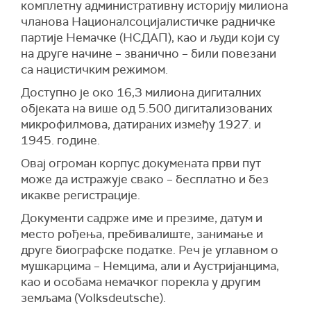
комплетну административну историју милиона
чланова Националсоцијалистичке радничке
партије Немачке (НСДАП), као и људи који су
на друге начине – званично – били повезани
са нацистичким режимом.
Доступно је око 16,3 милиона дигиталних
објеката на више од 5.500 дигитализованих
микрофилмова, датираних између 1927. и
1945. године.
Овај огроман корпус докумената први пут
може да истражује свако – бесплатно и без
икакве регистрације.
Документи садрже име и презиме, датум и
место рођења, пребивалиште, занимање и
друге биографске податке. Реч је углавном о
мушкарцима – Немцима, али и Аустријанцима,
као и особама немачког порекла у другим
земљама (Volksdeutsche).