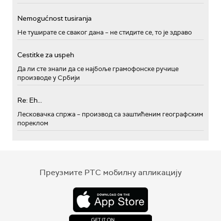
Nemogućnost tusiranja
Не туширате се сваког дана – не стидите се, то је здраво
Cestitke za uspeh
Да ли сте знали да се најбоље грамофонске ручице
производе у Србији
Re: Eh...
Лесковачка спржа – производ са заштићеним географским
пореклом
Преузмите РТС мобилну апликацију