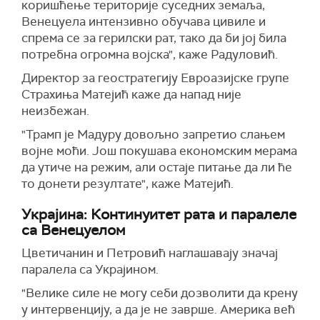
коришћење територије суседних земаља,
Венецуела интензивно обучава цивиле и
спрема се за герилски рат, тако да би јој била
потребна огромна војска", каже Радуловић.
Директор за геостратегију Евроазијске групе
Страхиња Матејић каже да напад није
неизбежан.
"Трамп је Мадуру довољно запретио слањем
војне моћи. Још покушава економским мерама
да утиче на режим, али остаје питање да ли ће
то донети резултате", каже Матејић.
Украјина: Континуитет рата и паралеле
са Венецуелом
Цветичанин и Петровић наглашавају значај
паралела са Украјином.
"Велике силе не могу себи дозволити да крену
у интервенцију, а да је не заврше. Америка већ