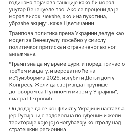
годинама појачава санкције како би морал
унутар Венецуеле пао. Ако се процени да је
морал висок, чекаће, ако има пукотина,
убрзаће акцију", каже Цветичанин.
Трампова политика према Украјини делује као
модел за Венецуелу, посебно у смислу
политичког притиска и ограниченог војног
ангажмана.
"Трамп зна да му време цури, и поред причао о
трећем мандату, и вероватно ће на
међуизборима 2026. изгубити Доњи дом у
Конгресу. Жели да свој мандат крунише
договором са Путином и миром у Украјини",
сматра Петровић.
Он додаје да се конфликт у Украјини наставља,
јер Русија није задовољна понуђеним и жели
територије које јој омогућавају контролу над
стратешким регионима.