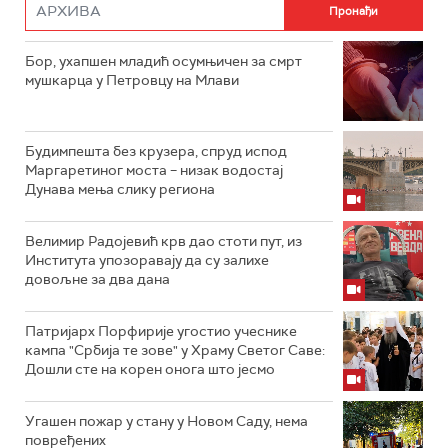
Бор, ухапшен младић осумњичен за смрт
мушкарца у Петровцу на Млави
Будимпешта без крузера, спруд испод
Маргаретиног моста – низак водостај
Дунава мења слику региона
Велимир Радојевић крв дао стоти пут, из
Института упозоравају да су залихе
довољне за два дана
Патријарх Порфирије угостио учеснике
кампа "Србија те зове" у Храму Светог Саве:
Дошли сте на корен онога што јесмо
Угашен пожар у стану у Новом Саду, нема
повређених