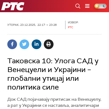
РТС
ИЗВОР:
УТОРАК, 23.12.2025, 22:17 -> 23:28
РТС
Таковска 10: Улога САД у
Венецуели и Украјини –
глобални утицај или
политика силе
Док САД појачавају притисак на Венецуелу,
а рат у Украјини се наставља, аналитичари