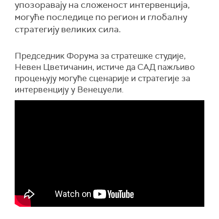
упозоравају на сложеност интервенција,
могуће последице по регион и глобалну
стратегију великих сила.
Председник Форума за стратешке студије,
Невен Цветичанин, истиче да САД пажљиво
процењују могуће сценарије и стратегије за
интервенцију у Венецуели.