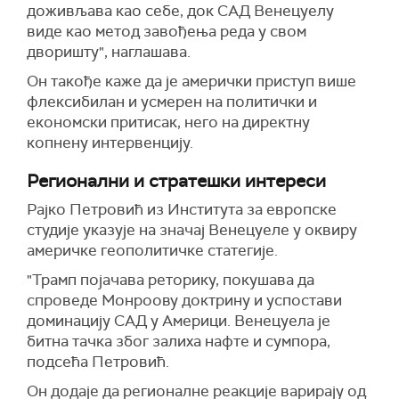
доживљава као себе, док САД Венецуелу
виде као метод завођења реда у свом
дворишту", наглашава.
Он такође каже да је амерички приступ више
флексибилан и усмерен на политички и
економски притисак, него на директну
копнену интервенцију.
Регионални и стратешки интереси
Рајко Петровић из Института за европске
студије указује на значај Венецуеле у оквиру
америчке геополитичке статегије.
"Трамп појачава реторику, покушава да
спроведе Монроову доктрину и успостави
доминацију САД у Америци. Венецуела је
битна тачка због залиха нафте и сумпора,
подсећа Петровић.
Он додаје да регионалне реакције варирају од