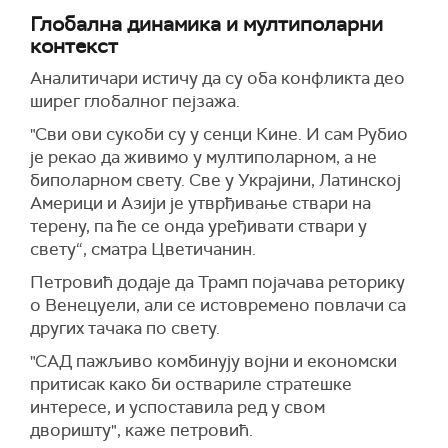
Глобална динамика и мултиполарни
контекст
Аналитичари истичу да су оба конфликта део
ширег глобалног пејзажа.
"Сви ови сукоби су у сенци Кине. И сам Рубио
је рекао да живимо у мултиполарном, а не
биполарном свету. Све у Украјини, Латинској
Америци и Азији је утврђивање ствари на
терену, па ће се онда уређивати ствари у
свету“, сматра Цветичанин.
Петровић додаје да Трамп појачава реторику
о Венецуели, али се истовремено повлачи са
других тачака по свету.
"САД пажљиво комбинују војни и економски
притисак како би оствариле стратешке
интересе, и успоставила ред у свом
дворишту", каже петровић.