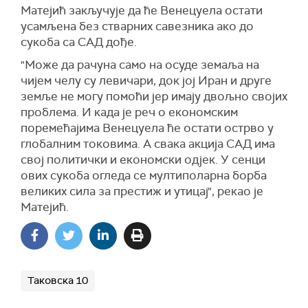
Матејић закључује да ће Венецуела остати
усамљена без стварних савезника ако до
сукоба са САД дође.
"Може да рачуна само на осуде земаља на
чијем челу су левичари, док јој Иран и друге
земље не могу помоћи јер имају двољно својих
проблема. И када је реч о економским
поремећајима Венецуела ће остати острво у
глобалним токовима. А свака акција САД има
свој политички и економски одјек. У сенци
ових сукоба огледа се мултиполарна борба
великих сила за престиж и утицај", рекао је
Матејић.
Таковска 10