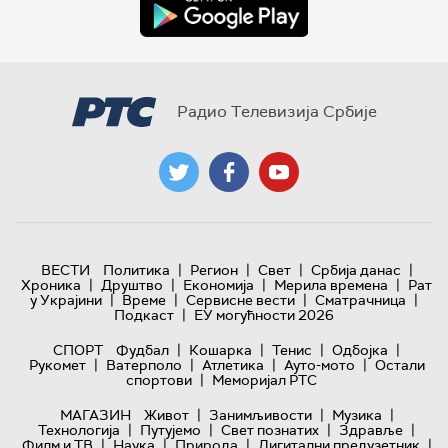
Радио Телевизија Србије
|
|
|
|
ВЕСТИ
Политика
Регион
Свет
Србија данас
|
|
|
|
Хроника
Друштво
Економија
Мерила времена
Рат
|
|
|
|
у Украјини
Време
Сервисне вести
Сматрачница
|
Подкаст
ЕУ могућности 2026
|
|
|
|
СПОРТ
Фудбал
Кошарка
Тенис
Одбојка
|
|
|
|
Рукомет
Ватерполо
Атлетика
Ауто-мото
Остали
|
спортови
Меморијал РТС
|
|
|
МАГАЗИН
Живот
Занимљивости
Музика
|
|
|
|
Технологијa
Путујемо
Свет познатих
Здравље
|
|
|
|
Филм и ТВ
Наука
Природа
Дигитални предузетник