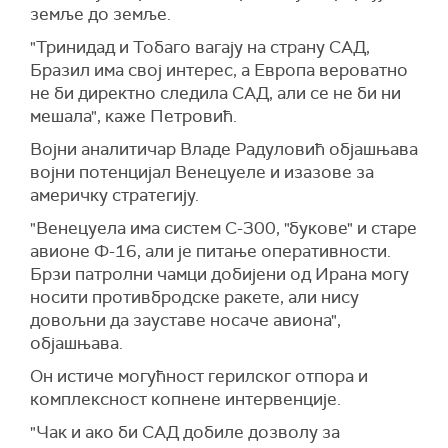
земље до земље.
"Тринидад и Тобаго вагају на страну САД,
Бразил има свој интерес, а Европа вероватно
не би директно следила САД, али се не би ни
мешала", каже Петровић.
Војни аналитичар Владе Радуловић објашњава
војни потенцијал Венецуеле и изазове за
америчку стратегију.
"Венецуела има систем С-300, "букове" и старе
авионе Ф-16, али је питање оперативности.
Брзи патролни чамци добијени од Ирана могу
носити противбродске ракете, али нису
довољни да зауставе носаче авиона",
објашњава.
Он истиче могућност герилског отпора и
комплексност копнене интервенције.
"Чак и ако би САД добиле дозволу за