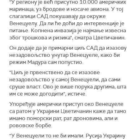
"У региону је већ присутно 10.000 америчких
маринаца, уз бродове и носаче авиона. У тој
слагалици САД покушавају да окружe
Венецуелу. Да ли ће доћи до интервенције је
питање. Копнена инвазија је најмање извесна
због трошкова и ризика", сматра Цветичанин.
Он додаје да је примарни циљ САД да изазову
незадовољство унутар Венецуеле, како би
режим Мадура сам попустио.
"Циљ је првенствено да се изазове
незадовољство у самој Венецуели, да сами
сруше власт. Ово је више порука другима, шта
им се може догодити", истиче.
Упоређује амерички приступ око Венецуеле
са ратом у Украјини Цветичанин каже да тамо
имамо поморски рат, рат дроновима, али и
рововске борбе.
"У Венецуели то не би имали. Русија Украјину