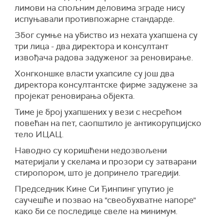
лимови на спољним деловима зграде нису
испуњавали противпожарне стандарде.
Због сумње на убиство из нехата ухапшена су
три лица - два директора и консултант
извођача радова задуженог за реновирање.
Хонгконшке власти ухапсиле су још два
директора консултантске фирме задужене за
пројекат реновирања објекта.
Тиме је број ухапшених у вези с несрећом
повећан на пет, саопштило је антикорупцијско
тело ИЦАЦ.
Наводно су коришћени недозвољени
материјали у скелама и прозори су затварани
стиропором, што је допринело трагедији.
Председник Кине Си Ђинпинг упутио је
саучешће и позвао на "свеобухватне напоре"
како би се последице свеле на минимум.