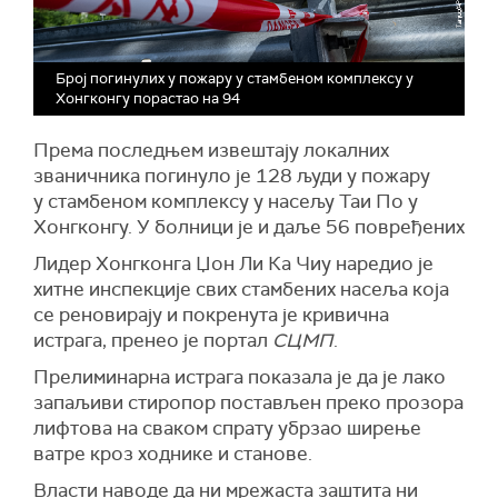
Број погинулих у пожару у стамбеном комплексу у
Хонгконгу порастао на 94
Према последњем извештају локалних
званичника погинуло је 128 људи у пожару
у стамбеном комплексу у насељу Таи По у
Хонгконгу. У болници је и даље 56 повређених
Лидер Хонгконга Џон Ли Ка Чиу наредио је
хитне инспекције свих стамбених насеља која
се реновирају и покренута је кривична
истрага, пренео је портал
СЦМП
.
Прелиминарна истрага показала је да је лако
запаљиви стиропор постављен преко прозора
лифтова на сваком спрату убрзао ширење
ватре кроз ходнике и станове.
Власти наводе да ни мрежаста заштита ни