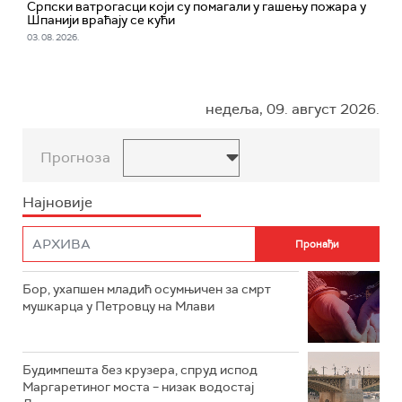
Српски ватрогасци који су помагали у гашењу пожара у
Шпанији враћају се кући
03. 08. 2026.
недеља, 09. август 2026.
Прогноза
Најновије
Бор, ухапшен младић осумњичен за смрт
мушкарца у Петровцу на Млави
Будимпешта без крузера, спруд испод
Маргаретиног моста – низак водостај