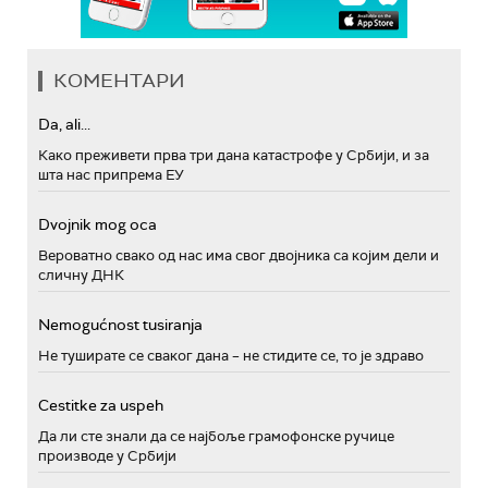
КОМЕНТАРИ
Da, ali...
Како преживети прва три дана катастрофе у Србији, и за
шта нас припрема ЕУ
Dvojnik mog oca
Вероватно свако од нас има свог двојника са којим дели и
сличну ДНК
Nemogućnost tusiranja
Не туширате се сваког дана – не стидите се, то је здраво
Cestitke za uspeh
Да ли сте знали да се најбоље грамофонске ручице
производе у Србији