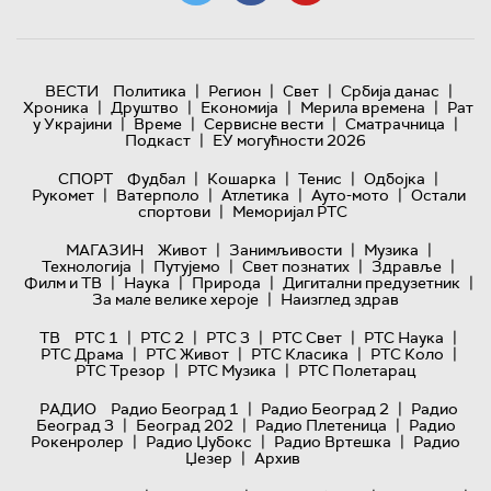
|
|
|
|
ВЕСТИ
Политика
Регион
Свет
Србија данас
|
|
|
|
Хроника
Друштво
Економија
Мерила времена
Рат
|
|
|
|
у Украјини
Време
Сервисне вести
Сматрачница
|
Подкаст
ЕУ могућности 2026
|
|
|
|
СПОРТ
Фудбал
Кошарка
Тенис
Одбојка
|
|
|
|
Рукомет
Ватерполо
Атлетика
Ауто-мото
Остали
|
спортови
Меморијал РТС
|
|
|
МАГАЗИН
Живот
Занимљивости
Музика
|
|
|
|
Технологијa
Путујемо
Свет познатих
Здравље
|
|
|
|
Филм и ТВ
Наука
Природа
Дигитални предузетник
|
За мале велике хероје
Наизглед здрав
|
|
|
|
|
ТВ
РТС 1
РТС 2
РТС 3
РТС Свет
РТС Наука
|
|
|
|
РТС Драма
РТС Живот
РТС Класика
РТС Коло
|
|
РТС Трезор
РТС Музика
РТС Полетарац
|
|
РАДИО
Радио Београд 1
Радио Београд 2
Радио
|
|
|
Београд 3
Београд 202
Радио Плетеница
Радио
|
|
|
Рокенролер
Радио Џубокс
Радио Вртешка
Радио
|
Џезер
Архив