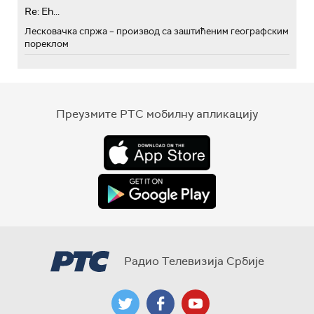
Re: Eh...
Лесковачка спржа – производ са заштићеним географским
пореклом
Преузмите РТС мобилну апликацију
Радио Телевизија Србије