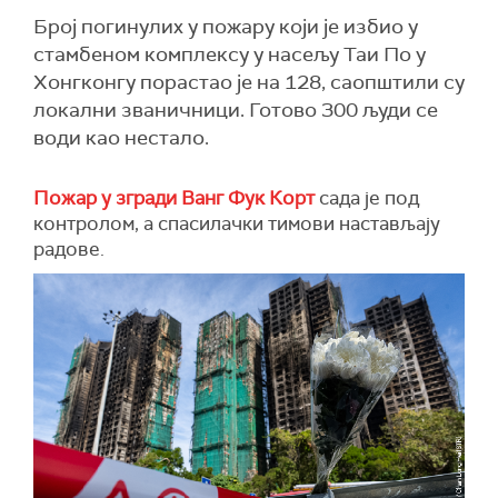
Број погинулих у пожару који је избио у
стамбеном комплексу у насељу Таи По у
Хонгконгу порастао је на 128, саопштили су
локални званичници. Готово 300 људи се
води као нестало.
Пожар у згради Ванг Фук Корт
сада је под
контролом, а спасилачки тимови настављају
радове.