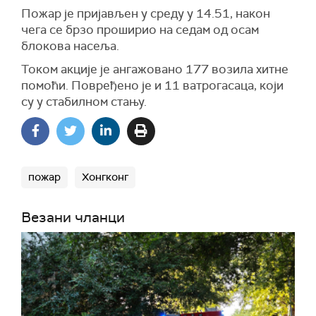
Пожар је пријављен у среду у 14.51, након
чега се брзо проширио на седам од осам
блокова насеља.
Током акције је ангажовано 177 возила хитне
помоћи. Повређено је и 11 ватрогасаца, који
су у стабилном стању.
пожар
Хонгконг
Везани чланци