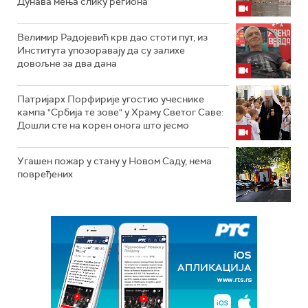
Дунава мења слику региона
Велимир Радојевић крв дао стоти пут, из
Института упозоравају да су залихе
довољне за два дана
Патријарх Порфирије угостио учеснике
кампа "Србија те зове" у Храму Светог Саве:
Дошли сте на корен онога што јесмо
Угашен пожар у стану у Новом Саду, нема
повређених