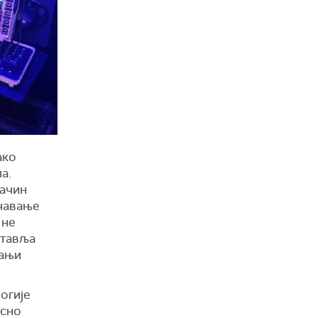
ако
а.
начин
очавање
 не
ставља
мањи
огије
осно