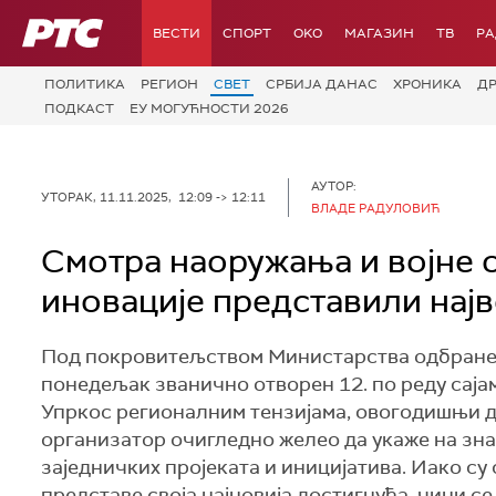
РТС
ВЕСТИ
СПОРТ
OKO
МАГАЗИН
ТВ
Р
ПОЛИТИКА
РЕГИОН
СВЕТ
СРБИЈА ДАНАС
ХРОНИКА
Д
ПОДКАСТ
ЕУ МОГУЋНОСТИ 2026
АУТОР:
УТОРАК, 11.11.2025, 12:09 -> 12:11
ВЛАДЕ РАДУЛОВИЋ
Смотра наоружања и војне о
иновације представили нај
Под покровитељством Министарства одбране и 
понедељак званично отворен 12. по реду сајам
Упркос регионалним тензијама, овогодишњи до
организатор очигледно желео да укаже на зна
заједничких пројеката и иницијатива. Иако су
представе своја најновија достигнућа, чини се