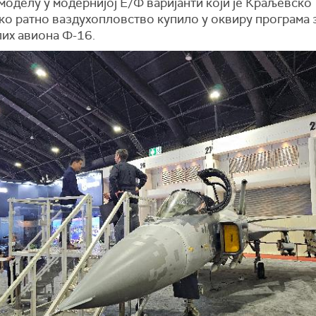
моделу у модернијој Е/Ф варијанти који је Краљевско
ско ратно ваздухопловство купило у оквиру програма
лих авиона Ф-16.