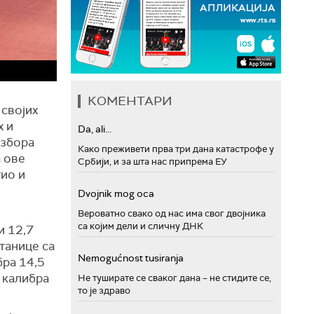
КОМЕНТАРИ
 својих
х и
Da, ali...
избора
Како преживети прва три дана катастрофе у
а ове
Србији, и за шта нас припрема ЕУ
тио и
Dvojnik mog oca
Вероватно свако од нас има свог двојника
са којим дели и сличну ДНК
и 12,7
танице са
Nemogućnost tusiranja
бра 14,5
 калибра
Не туширате се сваког дана – не стидите се,
то је здраво