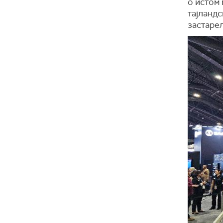
о истом 
тајланд
застаре