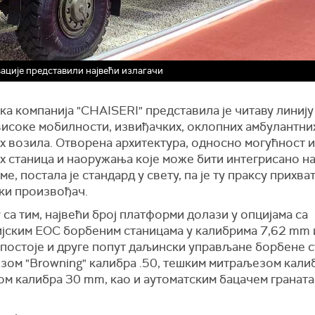
вације представили највећи излагачи
ка компанија "CHAISERI" представила је читаву линију
високе мобилности, извиђачких, оклопних амбулантни
х возила. Отворена архитектура, односно могућност 
х станица и наоружања које може бити интегрисано н
е, постала је стандард у свету, па је ту праксу прихва
ски произвођач.
 са тим, највећи број платформи долази у опцијама са
ијским ЕОС борбеним станицама у калибрима 7,62 mm 
 постоје и друге попут даљински управљане борбене с
зом "Browning" калибра .50, тешким митраљезом кали
ом калибра 30 mm, као и аутоматским бацачем граната