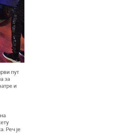
први пут
а за
ватре и
 на
кету
. Реч је