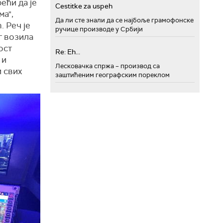
ећи да је
Cestitke za uspeh
ма",
Да ли сте знали да се најбоље грамофонске
 Реч је
ручице производе у Србији
г возила
ост
Re: Eh...
 и
Лесковачка спржа – производ са
 свих
заштићеним географским пореклом