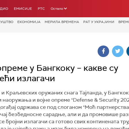
АДИО
ЕМИСИЈЕ
РТС
Остало
РУШТВО
ЕКОНОМИЈА
МЕРИЛА ВРЕМЕНА
РАТ У УКРАЈИНИ
ВРЕМ
преме у Бангкоку – какве су
већи излагачи
Краљевских оружаних снага Тајланда, у Бангкоку
 наоружања и војне опреме "Defense & Security 202
гађај одржава се под слоганом "Моћ партнерства",
чај безбедносне сарадње, али и да промовише раз
 се бројни излагачи са готово свих континената тр
 да је највећа пажња ипак била усмерена на домаћи