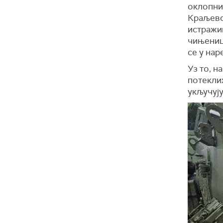
оклопни
Краљевс
истражи
чињеницу
се у нар
Уз то, н
потекли
укључуј