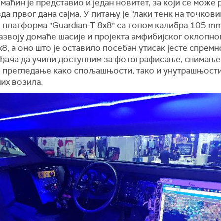
омаћин је представио и један новитет, за који се може р
да првог дана сајма. У питању је "лаки тенк на точкови
платформа "Guardian-T 8x8" са топом калибра 105 mm.
азвоју домаће шасије и пројекта амфибијског оклопно
, а оно што је оставило посебан утисак јесте спремн
ђача да учини доступним за фотографисање, снимање
 прегледање како спољашњости, тако и унутрашњости
их возила.