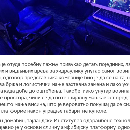
 је отуда посебну пажњу привукао детаљ појединих, л
х и видљивих црева за хидраулику унутар самог возил
 одговор представника компаније био је да се на тај 
ва бржа и логистички мање захтевна замена и лако у
 када дође до оштећења. Такође, иако унутар возила
је простора, чини се да потенцијалну мањкавост пред
ешто мања висина, што је вероватно покушај да се с
 платформе након уградње габаритне куполе.
н домаћин, тајландски Институт за одбрамбене технол
ајавио је у основи сличну амфибијску платформу, одн