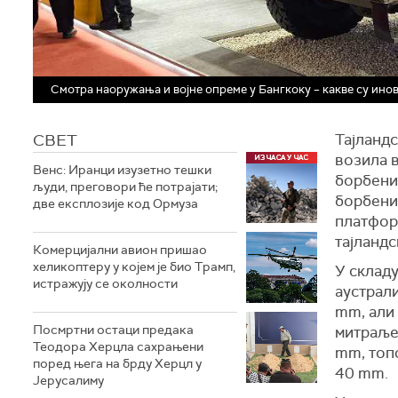
Смотра наоружања и војне опреме у Бангкоку – какве су ино
СВЕТ
Тајландс
возила 
Венс: Иранци изузетно тешки
борбени
људи, преговори ће потрајати;
борбени
две експлозије код Ормуза
платформ
тајланд
Комерцијални авион пришао
хеликоптеру у којем је био Трамп,
У складу
истражују се околности
аустрал
mm, али
Посмртни остаци предака
митраље
Теодора Херцла сахрањени
mm, топ
поред њега на брду Херцл у
40 mm.
Јерусалиму