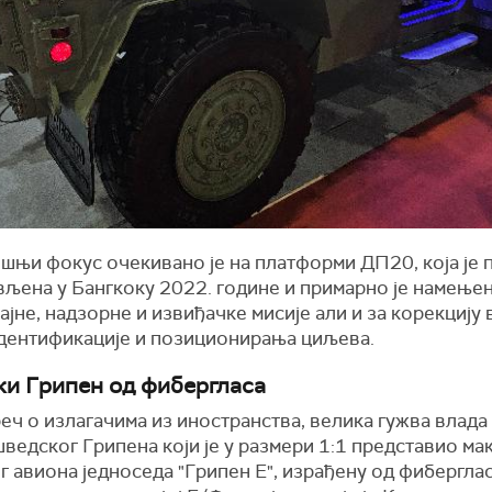
шњи фокус очекивано је на платформи ДП20, која је 
вљена у Бангкоку 2022. године и примарно је намењен
јне, надзорне и извиђачке мисије али и за корекцију 
идентификације и позиционирања циљева.
и Грипен од фибергласа
реч о излагачима из иностранства, велика гужва влада
ведског Грипена који је у размери 1:1 представио ма
 авиона једноседа "Грипен Е", израђену од фибергласа