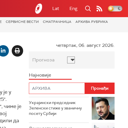
Lat
Eng
Е
СЕРВИСНЕ ВЕСТИ
СМАТРАЧНИЦА
АРХИВА РУБРИКА
четвртак, 06. август 2026.
Прогноза
Најновије
 је у
5".
Украјински председник
 чиме је
Зеленски стиже у званичну
вој
посету Србији
удили да
на.