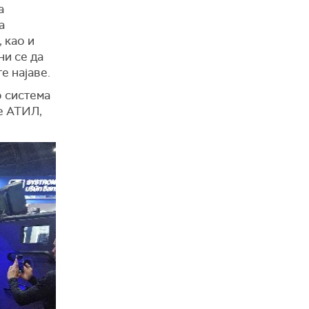
а
а
 као и
ни се да
е најаве.
о система
е АТИЛ,