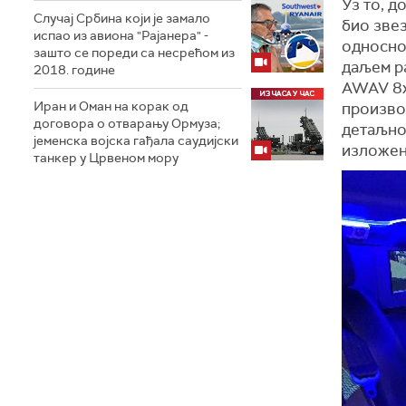
Уз то, д
Случај Србина који је замало
био звез
испао из авиона "Рајанера" -
односно 
зашто се пореди са несрећом из
даљем р
2018. године
AWAV 8x8
Иран и Оман на корак од
произво
договора о отварању Ормуза;
детаљно
jеменска војска гађала саудијски
изложен
танкер у Црвеном мору