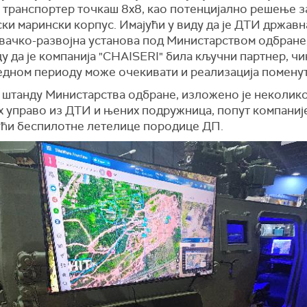
 транспортер точкаш 8x8, као потенцијално решење з
ки марински корпус. Имајући у виду да је ДТИ државн
вачко-развојна установа под Министарством одбране,
 да је компанија "CHAISERI" била кључни партнер, чи
едном периоду може очекивати и реализација поменут
а штанду Министарства одбране, изложено је неколик
х управо из ДТИ и њених подружница, попут компаниј
ући беспилотне летелице породице ДП.