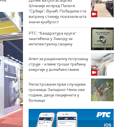
Дочек ватрогасаца из
Шпаније испред Палате
"Србија"; Вучић: Победили сте
ватрену стихију, показали шта
значи храброст
РТС: "Квадратура круга"
заштићена у Заводу за
интелектуалну својину
Апел за рационалну потрошњу
струје – климе троше трећину
енергије у домаћинствима
Регистровани први случајеви
грознице Западног Нила ове
године, двоје пацијената у
болници