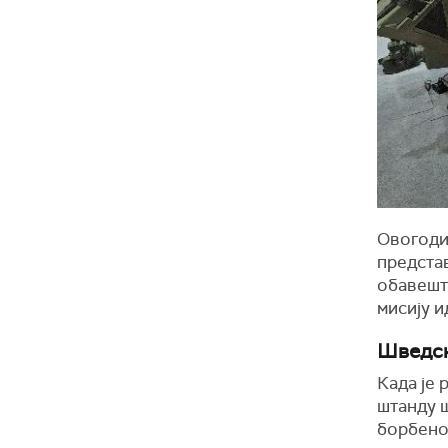
Овогоди
предста
обавешта
мисију 
Шведск
Када је 
штанду ш
борбеног