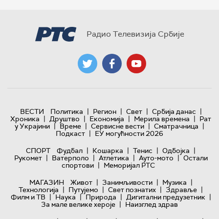
Радио Телевизија Србије
|
|
|
|
ВЕСТИ
Политика
Регион
Свет
Србија данас
|
|
|
|
Хроника
Друштво
Економија
Мерила времена
Рат
|
|
|
|
у Украјини
Време
Сервисне вести
Сматрачница
|
Подкаст
ЕУ могућности 2026
|
|
|
|
СПОРТ
Фудбал
Кошарка
Тенис
Одбојка
|
|
|
|
Рукомет
Ватерполо
Атлетика
Ауто-мото
Остали
|
спортови
Меморијал РТС
|
|
|
МАГАЗИН
Живот
Занимљивости
Музика
|
|
|
|
Технологијa
Путујемо
Свет познатих
Здравље
|
|
|
|
Филм и ТВ
Наука
Природа
Дигитални предузетник
|
За мале велике хероје
Наизглед здрав