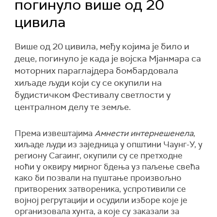
погинуло више од 20
цивила
Више од 20 цивила, међу којима је било и
деце, погинуло је када је војска Мјанмара са
моторних параглајдера бомбардовала
хиљаде људи који су се окупили на
будистичком Фестивалу светлости у
централном делу те земље.
Према извештајима
Амнести интернешенела
,
хиљаде људи из заједница у општини Чаунг-У, у
региону Сагаинг, окупили су се претходне
ноћи у оквиру мирног бдења уз паљење свећа
како би позвали на пуштање произвољно
притворених затвореника, успротивили се
војној регрутацији и осудили изборе које је
организовала хунта, а које су заказали за