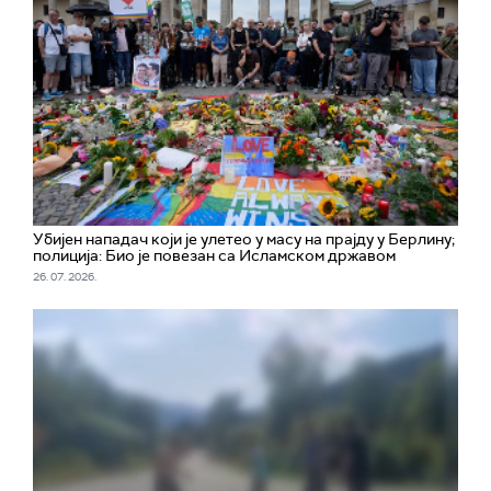
Убијен нападач који је улетео у масу на прајду у Берлину;
полиција: Био је повезан са Исламском државом
26. 07. 2026.