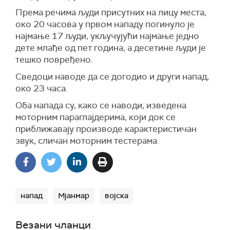
Према речима људи присутних на лицу места,
око 20 часова у првом нападу погинуло је
најмање 17 људи, укључујући најмање једно
дете млађе од пет година, а десетине људи је
тешко повређено.
Сведоци наводе да се догодио и други напад,
око 23 часа.
Оба напада су, како се наводи, изведена
моторним параглајдерима, који док се
приближавају производе карактеристичан
звук, сличан моторним тестерама.
напад
Мјанмар
војска
Везани чланци