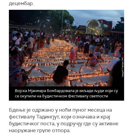
децембар.
Војска Мјанмара бомбардовала је хиљаде људи који су
се окупили на будистичком Фестивалу светлости
Бдење је одржано у ноћи пуног месеца на
фестивалу Тадингјут, који означава и крај
будистичког поста, у подручју где су активне
наоружане групе отпора.