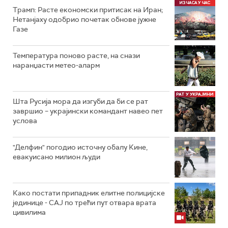
Трамп: Расте економски притисак на Иран;
Нетанјаху одобрио почетак обнове јужне
Газе
Температура поново расте, на снази
наранџасти метео-аларм
Шта Русија мора да изгуби да би се рат
завршио – украјински командант навео пет
услова
"Делфин" погодио источну обалу Кине,
евакуисано милион људи
Како постати припадник елитне полицијске
јединице - СAJ по трећи пут отвара врата
цивилима