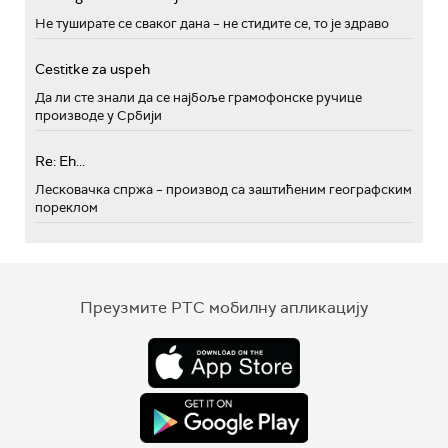
Не туширате се сваког дана – не стидите се, то је здраво
Cestitke za uspeh
Да ли сте знали да се најбоље грамофонске ручице
производе у Србији
Re: Eh...
Лесковачка спржа – производ са заштићеним географским
пореклом
Преузмите РТС мобилну апликацију