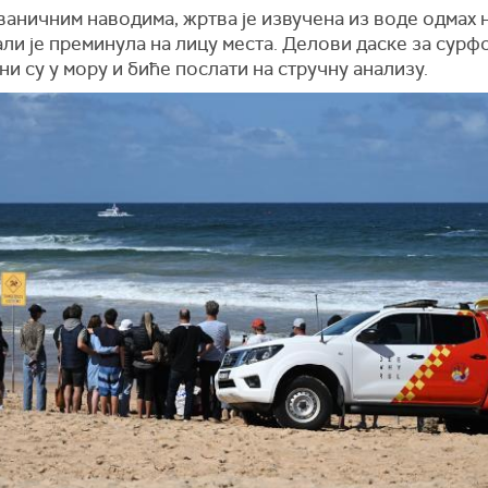
ваничним наводима, жртва је извучена из воде одмах 
али је преминула на лицу места. Делови даске за сур
и су у мору и биће послати на стручну анализу.