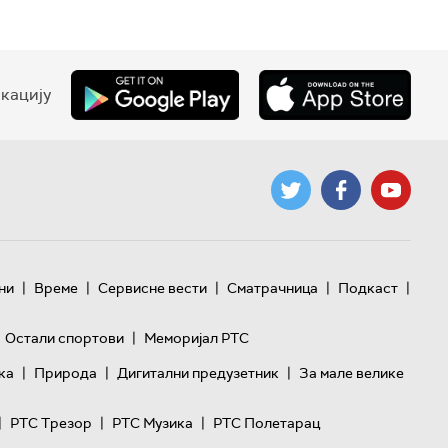
кацију
|
|
|
|
|
ни
Време
Сервисне вести
Сматрачница
Подкаст
|
Остали спортови
Меморијал РТС
|
|
|
ка
Природа
Дигитални предузетник
За мале велике
|
|
|
РТС Трезор
РТС Музика
РТС Полетарац