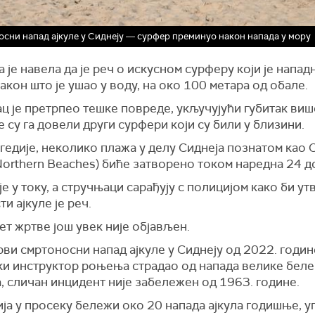
сни напад ајкуле у Сиднеју ― сурфер преминуо након напада у мору
 је навела да је реч о искусном сурферу који је напад
акон што је ушао у воду, на око 100 метара од обале.
 је претрпео тешке повреде, укључујући губитак виш
 су га довели други сурфери који су били у близини.
гедије, неколико плажа у делу Сиднеја познатом као
orthern Beaches) биће затворено током наредна 24 до
је у току, а стручњаци сарађују с полицијом како би у
ти ајкуле је реч.
т жртве још увек није објављен.
рви смртоносни напад ајкуле у Сиднеју од 2022. године
ки инструктор роњења страдао од напада велике беле 
, сличан инцидент није забележен од 1963. године.
ја у просеку бележи око 20 напада ајкула годишње, у