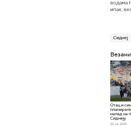
водама Н
ипак, ве
Сиднеј
Везани
Отац и си
планирали
напад на 
Сиднеју
22. 12. 2025.