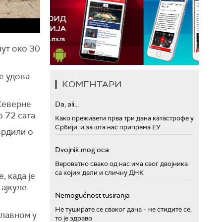
нут око 30
е удова.
КОМЕНТАРИ
 Северне
Da, ali...
 72 сата.
Како преживети прва три дана катастрофе у
Србији, и за шта нас припрема ЕУ
тврдили о
Dvojnik mog oca
Вероватно свако од нас има свог двојника
са којим дели и сличну ДНК
, када је
ајкуле.
Nemogućnost tusiranja
Не туширате се сваког дана – не стидите се,
главном у
то је здраво