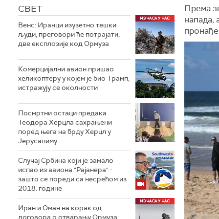
СВЕТ
Према з
напада, 
Венс: Иранци изузетно тешки
пронађен
људи, преговори ће потрајати;
две експлозије код Ормуза
Комерцијални авион пришао
хеликоптеру у којем је био Трамп,
истражују се околности
Посмртни остаци предака
Теодора Херцла сахрањени
поред њега на брду Херцл у
Јерусалиму
Случај Србина који је замало
испао из авиона "Рајанера" -
зашто се пореди са несрећом из
2018. године
Иран и Оман на корак од
договора о отварању Ормуза;