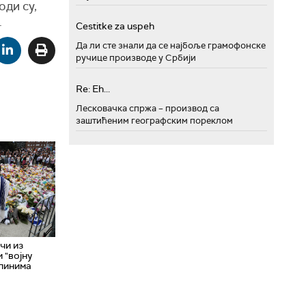
оди су,
.
Cestitke za uspeh
Да ли сте знали да се најбоље грамофонске
ручице производе у Србији
Re: Eh...
Лесковачка спржа – производ са
заштићеним географским пореклом
чи из
 "војну
ипинима