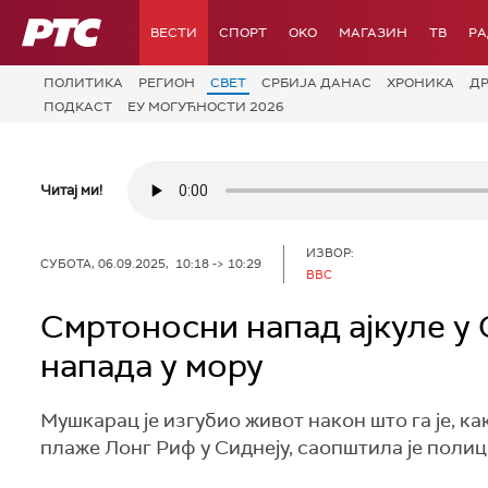
РТС
ВЕСТИ
СПОРТ
OKO
МАГАЗИН
ТВ
Р
ПОЛИТИКА
РЕГИОН
СВЕТ
СРБИЈА ДАНАС
ХРОНИКА
Д
ПОДКАСТ
ЕУ МОГУЋНОСТИ 2026
Читај ми!
ИЗВОР:
СУБОТА, 06.09.2025, 10:18 -> 10:29
BBC
Смртоносни напад ајкуле у
напада у мору
Мушкарац је изгубио живот након што га је, ка
плаже Лонг Риф у Сиднеју, саопштила је полиц