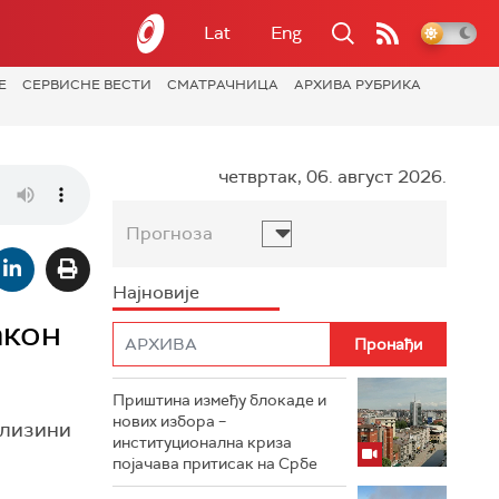
Lat
Eng
Е
СЕРВИСНЕ ВЕСТИ
СМАТРАЧНИЦА
АРХИВА РУБРИКА
четвртак, 06. август 2026.
Прогноза
Најновије
акон
Приштина између блокаде и
нових избора –
 близини
институционална криза
појачава притисак на Србе