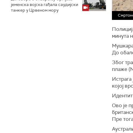
jеменска војска гађала саудијски
танкер у Црвеном мору
Смртоно
Полиција
минута н
Мушкарац
До обале
Због тра
плаже (N
Истрага 
којој врс
Идентите
Ово је п
британс
Пре тога
Аустрали