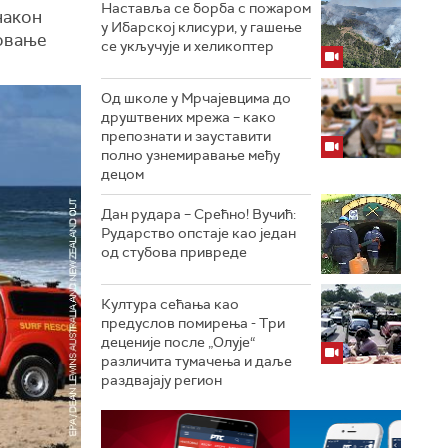
Наставља се борба с пожаром
након
у Ибарској клисури, у гашење
фовање
се укључује и хеликоптер
Од школе у Мрчајевцима до
друштвених мрежа – како
препознати и зауставити
полно узнемиравање међу
децом
Дан рудара – Срећно! Вучић:
Рударство опстаје као један
од стубова привреде
Култура сећања као
предуслов помирења ­- Три
деценије после „Олује“
различита тумачења и даље
раздвајају регион