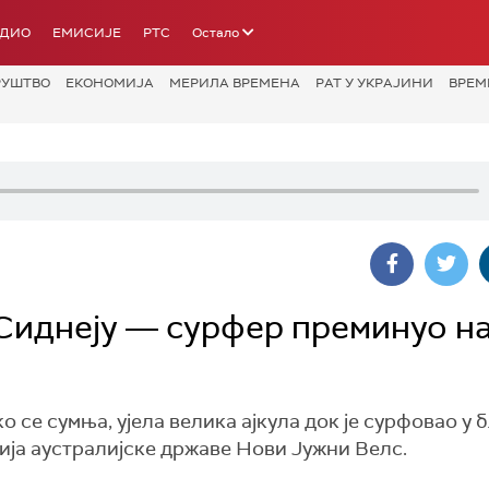
АДИО
ЕМИСИЈЕ
РТС
Остало
РУШТВО
ЕКОНОМИЈА
МЕРИЛА ВРЕМЕНА
РАТ У УКРАЈИНИ
ВРЕМ
 Сиднеју ― сурфер преминуо н
ко се сумња, ујела велика ајкула док је сурфовао у
ија аустралијске државе Нови Јужни Велс.