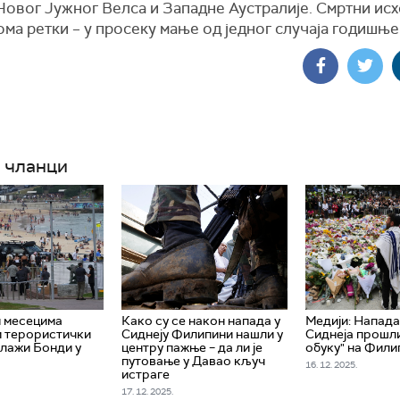
овог Јужног Велса и Западне Аустралије. Смртни исх
ома ретки – у просеку мање од једног случаја годишње
 чланци
н месецима
Како су се након напада у
Медији: Напада
 терористички
Сиднеју Филипини нашли у
Сиднеја прошли
плажи Бонди у
центру пажње – да ли је
обуку" на Фил
путовање у Давао кључ
16. 12. 2025.
истраге
17. 12. 2025.