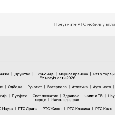
Преузмите РТС мобилну апли
|
|
|
|
оника
Друштво
Економија
Мерила времена
Рат у Украји
ЕУ могућности 2026
|
|
|
|
|
|
ис
Одбојка
Рукомет
Ватерполо
Атлетика
Ауто-мото
|
|
|
|
|
гијa
Путујемо
Свет познатих
Здравље
Филм и ТВ
Нау
|
хероје
Наизглед здрав
|
|
|
|
С Наука
РТС Драма
РТС Живот
РТС Класика
РТС Коло