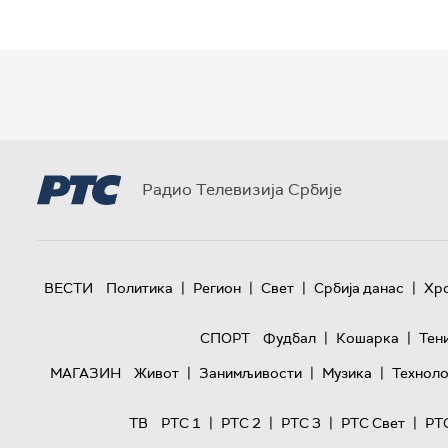
Радио Телевизија Србије
|
|
|
|
ВЕСТИ
Политика
Регион
Свет
Србија данас
Хр
|
|
СПОРТ
Фудбал
Кошарка
Тен
|
|
|
МАГАЗИН
Живот
Занимљивости
Музика
Техноло
|
|
|
|
ТВ
РТС 1
РТС 2
РТС 3
РТС Свет
РТ