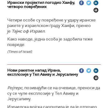
Ирански пројектил погодио Хаифу,
четворо повређених
Четири особе су повређене у удару иранске
ракете у израелском граду Хаифи, пренео
је
Тајмс оф Израел
.
Како наводе, једна особа је задобила теже
повреде.
(Times of Israel)
Нови ракетни напад Ирана,
експлозије у Тел Авиву и Јерусалиму
Ројтерс
, позивајући се на очевице, преноси да
су се чуле експлозије у Тел Авиву и
Јерусалиму.
Израелска војска саопштила је да је отпочео