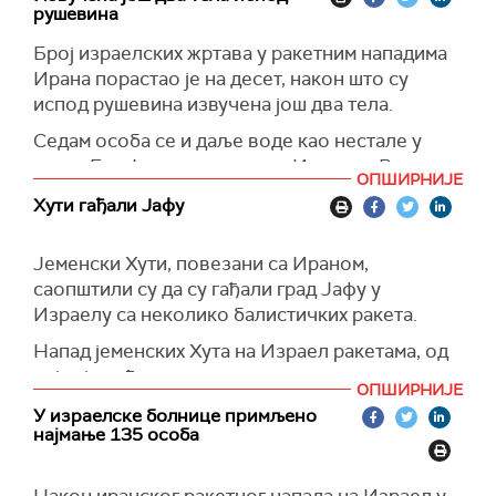
постићи договор између Ирана и Израела и
рушевина
Управа аеродрома Израела наводи да
окончати овај крвави сукоб",
написао је Трамп
.
сарађује са израелским авио-компанијама на
Број израелских жртава у ракетним нападима
систематском плану који су припремили
Ирана порастао је на десет, након што су
Министарство саобраћаја и безбедности на
испод рушевина извучена још два тела.
путевима и Управа цивилног ваздухопловства
Седам особа се и даље воде као нестале у
Израела како би вратили Израелце
месту Бат Јам у централном Израелу. Више од
заробљене у иностранству.
ОПШИРНИЈЕ
200 особа је повређено.
Хути гађали Јафу
"
Све посаде и авиони су спремни за акцију чим
то буде могуће", кажу из управе аеродрома.
Јеменски Хути, повезани са Ираном,
"Међутим, ово може потрајати дуго, у
саопштили су да су гађали град Јафу у
зависности од безбедносне ситуације", додаје
Израелу са неколико балистичких ракета.
се.
Напад јеменских Хута на Израел ракетама, од
Гранични прелази са Јорданом и Синајем су
којих је већина пресретнута, према речима те
отворени за пословни и путнички саобраћај.
ОПШИРНИЈЕ
групе, представља подршку Палестинцима у
У израелске болнице примљено
Гази током рата између Израела и Хамаса.
најмање 135 особа
Израелска војска претходно је напала Јемен, у
покушају атентата на вођу побуњеника Хута,
Након иранског ракетног напада на Израел у