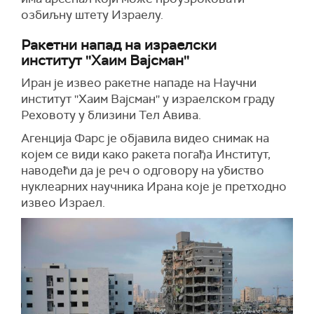
озбиљну штету Израелу.
Ракетни напад на израелски
институт ''Хаим Вајсман''
Иран је извео ракетне нападе на Научни
институт ''Хаим Вајсман'' у израелском граду
Реховоту у близини Тел Авива.
Агенција Фарс је објавила видео снимак на
којем се види како ракета погађа Институт,
наводећи да је реч о одговору на убиство
нуклеарних научника Ирана које је претходно
извео Израел.