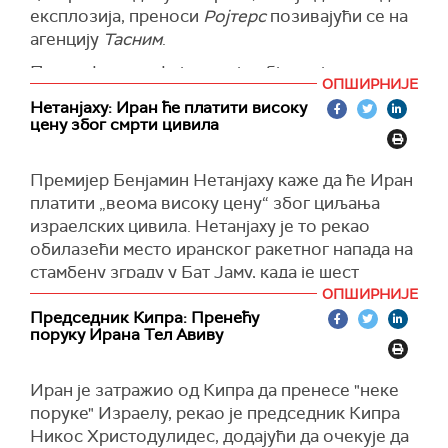
експлозија, преноси
Ројтерс
позивајући се на
агенцију
Тасним
.
Према фотографијама које објављују новинске
ОПШИРНИЈЕ
агенције види се да се над јужним делом
Нетанјаху: Иран ће платити високу
Техерана надвија дим, због јучерашњег гађања
цену због смрти цивила
рафинерије нафте.
(Reuters)
Премијер Бенјамин
Нета
нј
аху
каже да ће Иран
платити „веома високу цену“
због
циљањ
а
израелских цивила.
Нетанјаху је то рекао
обилазећи
мест
о
иранског ракетног напада на
стамбену зграду у Бат Јаму,
када је
шест
Израелаца убијено, а десетине рањено.
ОПШИРНИЈЕ
Председник Кипра: Пренећу
"
Иран ће платити веома високу цену за
поруку Ирана Тел Авиву
убиство цивила - жена, деце - које је намерно
извршио. Постићи ћемо своје циљеве и
Иран је затражио од Кипра да пренесе "неке
ударићемо их огромном силом",
рекао је
поруке" Израелу, рекао је председник
Кипр
а
Нета
нј
аху.
Никос Христодулидес, додајући да очекује да