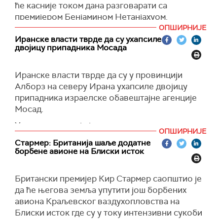
ће касније током дана разговарати са
премијером Бенјамином
Нета
нј
ахуом
.
ОПШИРНИЈЕ
Није рекао од кога су тачно поруке нити шта је
Иранске власти тврде да су ухапсиле
у њима, иако су оне дошле након што је
двојицу припадника Мосада
кипарски министар спољних послова
разговарао са својим иранским колегом, јавља
Иранске власти тврде да су у провинцији
Ројтерс
.
Алборз на северу Ирана ухапсиле двојицу
припадника израелске обавештајне агенције
Мосад.
У саопштењу које је пренела иранска
ОПШИРНИЈЕ
новинска агенција
Тасним
наводи се да су
Стармер: Британија шаље додатне
двоијица наводних припадника Мосада
борбене авионе на Блиски исток
ухапшена док су припремали експлозиве и
електронске уређаје за лоцирање, преноси
Британски премијер Кир Стармер саопштио је
Ројтерс
.
да ће његова земља упутити још борбених
Иранске власти саопштиле су претходно да је
авиона Краљевског ваздухопловства на
у иранском граду Јазду ухапшено пет особа
Блиски исток где су у току интензивни сукоби
осумњичених за шпијунажу, наводну сарадњу