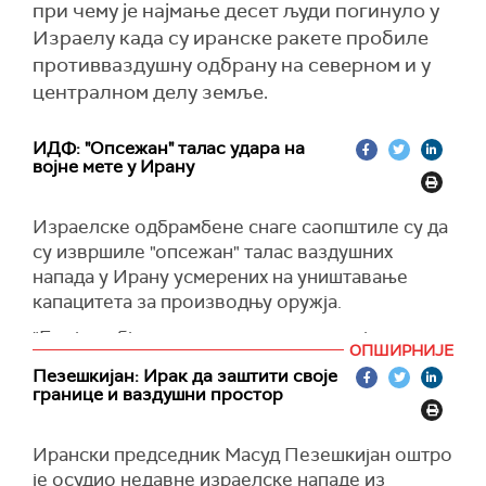
при чему је најмање десет људи погинуло у
Израелу када су иранске ракете пробиле
противваздушну одбрану на северном и у
централном делу земље.
ИДФ: "Опсежан" талас удара на
војне мете у Ирану
Израелске одбрамбене снаге саопштиле су да
су извршиле "опсежан" талас ваздушних
напада у Ирану усмерених на уништавање
капацитета за производњу оружја.
"Бројни објекти за производњу оружја широм
ОПШИРНИЈЕ
Ирана били су мета напада", саопштила је
Пезешкијан: Ирак да заштити своје
израелска војска, преноси
Тајмс оф Израел.
границе и ваздушни простор
Напомиње се да су удари били усмерени на
инфраструктуру која припада
Ирански председник Масуд Пезешкијан оштро
револуционарнoj гарди и иранским оружаним
је осудио недавне израелске нападе из