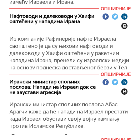
између Израела и Ирана.
са Израелом и недозвољено фотографисање
ОПШИРНИЈЕ
Он је додао да ће војни авиони, укључујући
у корист Израела.
Нафтоводи и далеководи у Хаифи
"тајфуне" и авионе цистерне за пуњење
оштећени у нападима Ирана
горивом у ваздуху, бити послати као подршка
за случај потребе у том региону, пренео је
Би-
Из компаније Рафинерије нафте Израела
Би-Си
.
саопштено је да су њихови нафтоводи и
Према речима Стармера, ситуација се брзо
далеководи у Хаифи оштећени у ракетним
развија и у току су разговори са савезницима,
нападима Ирана, пренели су израелски медији
при чему се стално понавља порука да је
на основу поднеска достављеног берзи у Тел
неопходна деескалација сукоба.
Авиву.
ОПШИРНИЈЕ
Ирански министар спољних
У извештајима се наводи да није било жртава
послова: Напади на Израел док се
ни повређених на тим локацијама, а
не заустави агресија
рафинеријски погони настављају да раде
Ир
ански министар спољних послова Абас
упркос обуставама неких производних
Арагчи каже да ће напади на Израел престати
операција, преноси
Ројтер
с
.
када Израел обустави своју војну кампању
против Исламске Републике.
"
Бранимо се, наша одбрана је потпуно
ОПШИРНИЈЕ