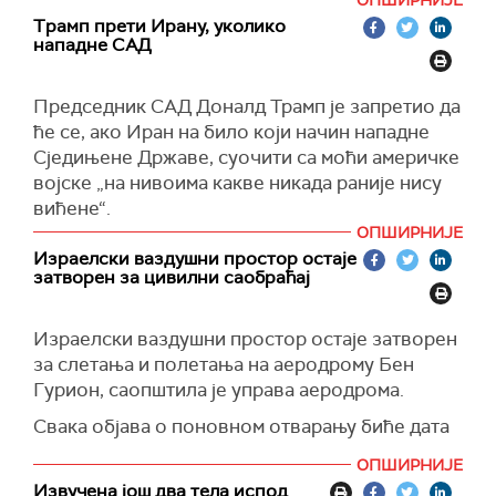
легитимна", рекао је Арагчи на састанку са
Трамп прети Ирану, уколико
страним дипломатама, додајући да је "одбрана
нападне САД
дговор на агресију. Ако агресија престане,
природно је да ће и наши одговори престати",
Председник САД
Доналд Трамп је запретио да
рекао је ирански министар.
ће се, ако Иран на било који начин нападне
Техеран не верује изјавама да Вашингтон није
Сједињене Државе, суочити са моћи америчке
учествовао у нападима.
војске „на нивоима какве никада раније нису
виђене“.
"
Неопходно је да Сједињене Државе осуде
ОПШИРНИЈЕ
израелске нападе на иранска нуклеарна
У објави на својој платформи Truth Social,
Израелски ваздушни простор остаје
постројења ако желе да докажу своју добру
Трамп је такође рекао да САД немају никакве
затворен за цивилни саобраћај
вољу", нагласио је Арагчи.
везе са најновијим нападом Израела на Иран и
да
се
„лако може постићи договор“
и оконча
Израелски ваздушни простор остаје затворен
сукоб.
за слетања и полетања на аеродрому Бен
"САД немају никакве везе са нападом на Иран.
Гурион, саопштила је управа аеродрома.
Ако нас Иран нападне на било који начин, пуна
Свака објава о поновном отварању биће дата
снага и моћ америчких оружаних снага ће се
шест сати унапред, наводи се у саопштењу
обрушити на вас на нивоима какве никада
ОПШИРНИЈЕ
Управе аеродрома Израела.
раније нису виђене. Међутим, лако можемо
Извучена још два тела испод