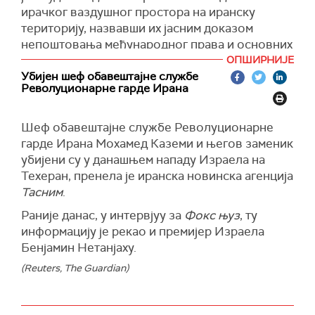
снагама.
ирачког ваздушног простора на иранску
територију, назвавши их јасним доказом
(Times of Israel)
непоштовања међународног права и основних
принципа суверенитета од стране израелског
ОПШИРНИЈЕ
режима.
Убијен шеф обавештајне службе
Револуционарне гарде Ирана
У телефонском разговору са ирачким
премијером Мухамедом Шиа ел Суданијем,
Шеф обавештајне службе Револуционарне
Пезешкијан је позвао Багдад да ојача
гарде Ирана Мохамед Каземи и његов заменик
безбедност граница и спроведе строгу
убијени су у данашњем нападу Израела на
контролу над својим ваздушним простором.
Техеран, пренела је иранска новинска агенција
"Ирачка влада мора да покаже повећану
Тасним
.
будност и обезбеди ефикасну заштиту својих
Раније данас, у интервјуу за
Фокс њуз
, ту
граница и ваздушног простора како би
информацију је рекао и премијер Израела
спречила било какво злонамерно коришћење
Бенјамин Нетанјаху.
своје територије против Исламске Републике
Иран", рекао је Пезешкијан, пренела је
(Reuters, The Guardian)
државна телевизија Прес.
(Танјуг)