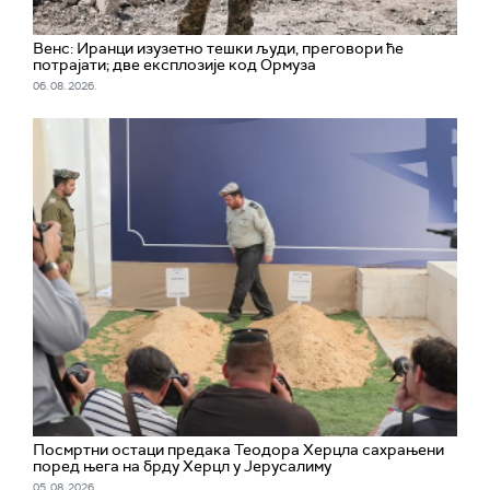
Венс: Иранци изузетно тешки људи, преговори ће
потрајати; две експлозије код Ормуза
06. 08. 2026.
Посмртни остаци предака Теодора Херцла сахрањени
поред њега на брду Херцл у Јерусалиму
05. 08. 2026.