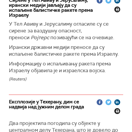
"неке поруке" Израелу, пренео је
Сирене у Тел Авиву и Јерусалиму,
Гардијан
.
ирански медији јављају да су
Христодулидис је изјавио да ће разговарати са
испаљене балистичке ракете према
Израелу
премијером Израела Бенјамином Нетанјахуом
како би му пренео поруке Ирана, јавили су
У Тел Авиву и Јерусалиму огласиле су се
раније данас кипарски медији.
сирене за ваздушну опасност,
преноси
Ројтерс
позивајући се на очевице.
(The Guardian)
Ирански државни медији преносе да су
испаљене балистичке ракете према Израелу.
Информацију о испаљивању ракета према
Израелу објавила је и израелска војска.
(Reuters)
Експлозије у Техерану, дим се
надвија над јужним делом града
Два пројектила погодила су објекте у
централном делу Техерана, што је довело до