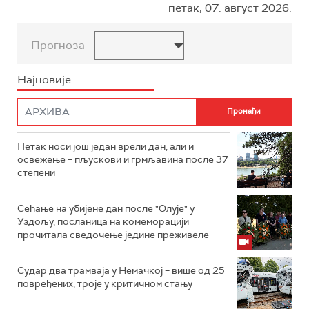
петак, 07. август 2026.
Прогноза
Најновије
Петак носи још један врели дан, али и
освежење – пљускови и грмљавина после 37
степени
Сећање на убијене дан после "Олује" у
Уздољу, посланица на комеморацији
прочитала сведочење једине преживеле
Судар два трамваја у Немачкој – више од 25
повређених, троје у критичном стању