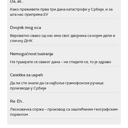
Da, ali...
Како преживети прва три дана катастрофе у Србији, и за
шта нас припрема ЕУ
Dvojnik mog oca
Вероватно свако од нас има свог двојника са којим дели и
сличну ДНК
Nemogućnost tusiranja
Не туширате се сваког дана – не стидите се, то је здраво
Cestitke za uspeh
Да ли сте знали да се најбоље грамофонске ручице
производе у Србији
Re: Eh...
Лесковачка спржа – производ са заштићеним географским
пореклом