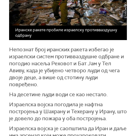
Иранске ракете пробиле израелску противваздушну
одбрану
Непознат број иранских ракета избегао је
израелски систем противваздушне одбране и
погодио насеља Реховот и Бат Јам у Тел
Авиву, када је убијено четворо људи од чега
двоје деце, а више од стотину људи
повређено.
На десетине људи води се као нестало.
Израелска војска погодила је нафтна
постројења у Шахрану и Техерану у Ирану, што
је довело до пожара у оба постројења.
Израелска војска је саопштила да Иран и даље
има арсенал који може проузроковати