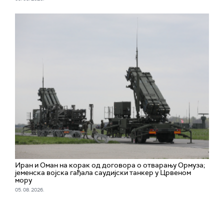
Иран и Оман на корак од договора о отварању Ормуза;
jеменска војска гађала саудијски танкер у Црвеном
мору
05. 08. 2026.