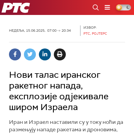
РТС
ИЗВОР:
НЕДЕЉА, 15.06.2025, 07:00 -> 20:34
РТС, РОЈТЕРС
Нови талас иранског
ракетног напада,
експлозије одјекивале
широм Израела
Иран и Израел наставили су у току ноћи да
размењују нападе ракетама и дроновима,