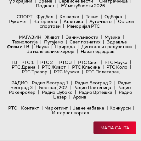
|
|
|
|
у Украјини
Време
Сервисне вести
Сматрачница
|
Подкаст
ЕУ могућности 2026
|
|
|
|
СПОРТ
Фудбал
Кошарка
Тенис
Одбојка
|
|
|
|
Рукомет
Ватерполо
Атлетика
Ауто-мото
Остали
|
спортови
Меморијал РТС
|
|
|
МАГАЗИН
Живот
Занимљивости
Музика
|
|
|
|
Технологијa
Путујемо
Свет познатих
Здравље
|
|
|
|
Филм и ТВ
Наука
Природа
Дигитални предузетник
|
За мале велике хероје
Наизглед здрав
|
|
|
|
|
ТВ
РТС 1
РТС 2
РТС 3
РТС Свет
РТС Наука
|
|
|
|
РТС Драма
РТС Живот
РТС Класика
РТС Коло
|
|
РТС Трезор
РТС Музика
РТС Полетарац
|
|
РАДИО
Радио Београд 1
Радио Београд 2
Радио
|
|
|
Београд 3
Београд 202
Радио Плетеница
Радио
|
|
|
Рокенролер
Радио Џубокс
Радио Вртешка
Радио
|
Џезер
Архив
|
|
|
|
РТС
Контакт
Маркетинг
Јавне набавке
Конкурси
Интернет портал
МАПА САЈТА