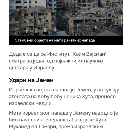
Стамбени објекти на мети ракетних напада
Додаје се да се Институт ''Хаим Вајсман''
сматра за један од најважнијих научних
центара у Израелу.
Удари на Јемен
Израелска војска напала
је
Јемен, у покушају
атентата на вођу побуњеника Хута, преносе
израелски медији.
Мета израелског напада у Јемену наводно је
био начелник генералштаба војске Хута
Мухамед ел-Гамари, према израелским