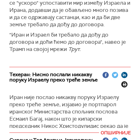
се "ускоро" успоставити мир између Израела и
Ирана, додавши да је обављено много позива
и да се одржавају састанци, као и да би две
земље требало да дођу до договора.
"Иран и Израел би требало да дођу до
договора и доћи ћемо до договора", навео је
Трамп на својој мрежи
Трут.
Техеран: Нисмо послали никакву
поруку Израелу преко треће земље
Иран није послао никакву поруку Израелу
преко треће земље, изјавио је портпарол
иранског Министарства спољних послова
Есмаил Багај, након што је кипарски
председник Никос Христодулидис рекао да је
Техеран затражио од Никозије да пренесе
ОПШИРНИЈЕ