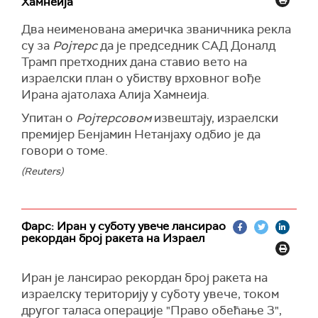
Хамнеија
Два неименована америчка званичника рекла
су за
Ројтерс
да је председник САД Доналд
Трамп претходних дана ставио вето на
израелски план о убиству врховног вође
Ирана ајатолаха Алија Хамнеија.
Упитан о
Ројтерсовом
извештају, израелски
премијер Бенјамин Нетанјаху одбио је да
говори о томе.
(Reuters)
Фарс: Иран у суботу увече лансирао
рекордан број ракета на Израел
Иран је лансирао рекордан број ракета на
израелску територију у суботу увече, током
другог таласа операције "Право обећање 3",