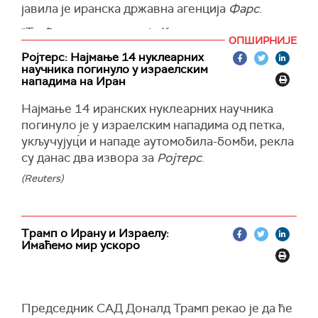
јавила је иранска државна агенција
Фарс
.
"Трећи талас операције Корпуса исламске
ОПШИРНИЈЕ
револуционарне гарде против Израела
Ројтерс: Најмање 14 нуклеарних
употребом ракета и беспилотних летелица
научника погинуло у израелским
почео је данас поподне, раније него што је
нападима на Иран
планирано. Ова операција се спроводи као
Најмање 14 иранских нуклеарних научника
одговор на нехумане злочине Израела. Други
погинуло је у израелским нападима од петка,
талас операције 'Право обећање 3', који се
укључујуц́и и нападе аутомобила-бомби, рекла
одиграо јуче увече, био је рекордан по броју
су данас два извора за
Ројтерс
.
испаљених ракета и тачности погодака",
наводи иранска агенција позивајући се на
(Reuters)
извор.
Извор агенције није прецизирао тачан број
Трамп о Ирану и Израелу:
ракета које је Иран лансирао на Израел.
Имаћемо мир ускоро
(Танјуг)
Председник САД Доналд Трамп рекао је да ће