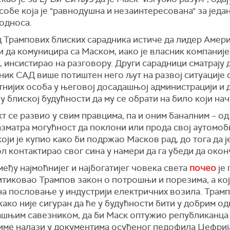
собе која је "равнодушна и незаинтересована" за један
односа.
д Трампових блиских сарадника истиче да лидер Амери
 да комуницира са Маском, иако је власник компаније 
 инсистирао на разговору. Други сарадници сматрају д
ик САД више потиштен него љут на развој ситуације 
тнијих особа у његовој досадашњој администрацији и 
у блиској будућности да му се обрати на било који нач
 се развио у свим правцима, па и оним баналним – од 
азматра могућност да поклони или прода свој аутомоб
 који је купио како би подржао Масков рад, до тога да 
л контактирао свог сина у намери да га убеди да окон
еђу најмоћнијег и најбогатијег човека света
почео
је 
итиковао Трампов закон о потрошњи и порезима, а ко
на пословање у индустрији електричних возила. Трамп
како није сигуран да ће у будућности бити у добрим о
ашњим савезником, да би Маск оптужио републиканца 
име налази у документима осуђеног педофила Џефриј