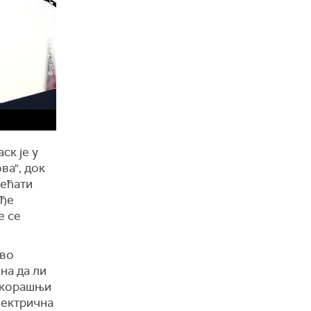
ск је у
ва", док
већати
ође
е се
тво
на да ли
оскорашњи
лектрична