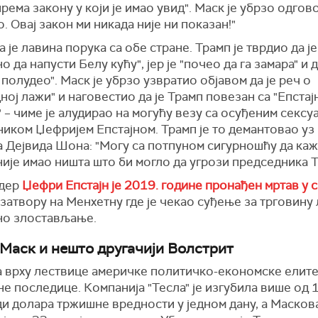
рема закону у који је имао увид". Маск је убрзо одгов
. Овај закон ми никада није ни показан!"
 је лавина порука са обе стране. Трамп је тврдио да ј
о да напусти Белу кућу", јер је "почео да га замара" и д
полудео". Маск је убрзо узвратио објавом да је реч о
ној лажи" и наговестио да је Трамп повезан са "Епста
 – чиме је алудирао на могућу везу са осуђеним сексу
ником Џефријем Епстајном. Трамп је то демантовао уз
а Дејвида Шона: "Могу сa потпуном сигурношћу да каж
није имао ништа што би могло да угрози председника Т
рдер
Џефри Епстајн је 2019. године пронађен мртав у с
 затвору на Менхетну где је чекао суђење за трговину
но злостављање.
 Маск и нешто другачији Волстрит
а врху лествице америчке политичко-економске елите
е последице. Компанија "Тесла" је изгубила више од 
ди долара тржишне вредности у једном дану, а Масков