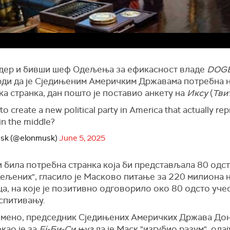
дер и бивши шеф Одељења за ефикасност владе
DOG
рди да је Сједињеним Америчким Државама потребна 
а странка, дан пошто је поставио анкету на
Иксу
(
Тви
e to create a new political party in America that actually re
in the middle?
usk (@elonmusk)
June 5, 2025
и била потребна странка која би представљала 80 одс
ељених", гласило је Масково питање за 220 милиона 
а, на које је позитивно одговорило око 80 одсто уче
спитивању.
мено, председник Сједињених Америчких Држава До
као је за
Еј-Би-Си њуз
да је Маск "изгубио разум", ода