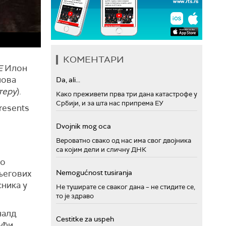
КОМЕНТАРИ
E
Илон
нова
Da, ali...
теру
).
Како преживети прва три дана катастрофе у
Србији, и за шта нас припрема ЕУ
presents
Dvojnik mog oca
Вероватно свако од нас има свог двојника
са којим дели и сличну ДНК
то
његових
Nemogućnost tusiranja
сника у
Не туширате се сваког дана – не стидите се,
то је здраво
налд
Cestitke za uspeh
јући