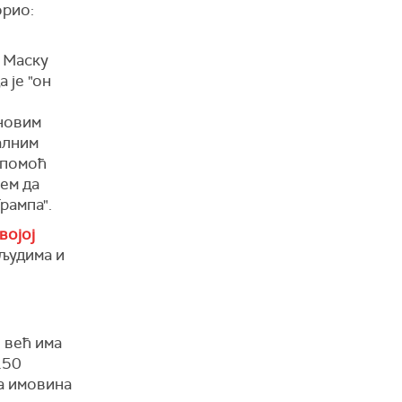
орио:
е Маску
а је "он
јновим
алним
 помоћ
ем да
рампа".
војој
 људима и
 већ има
150
а имовина