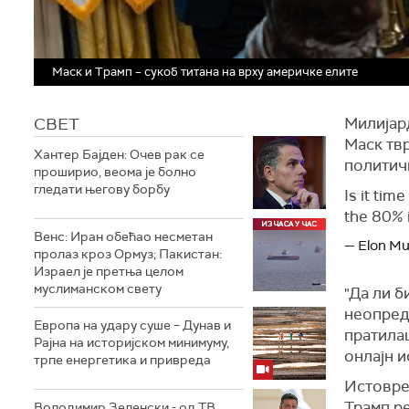
Маск и Трамп – сукоб титана на врху америчке елите
СВЕТ
Милијар
Маск тв
Хантер Бајден: Очев рак се
политичк
проширио, веома је болно
гледати његову борбу
Is it tim
the 80% 
Венс: Иран обећао несметан
— Elon M
пролаз кроз Ормуз; Пакистан:
Израел је претња целом
муслиманском свету
"Да ли б
неопред
Европа на удару суше – Дунав и
пратилац
Рајна на историјском минимуму,
онлајн и
трпе енергетика и привреда
Истовре
Трамп ре
Володимир Зеленски - од ТВ