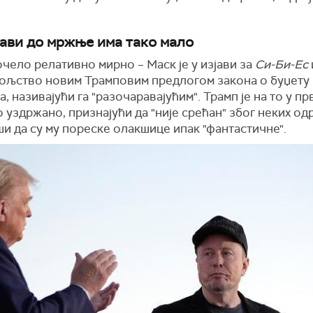
ави до мржње има тако мало
очело релативно мирно – Маск је у изјави за
Си-Би-Ес
ољство новим Трамповим предлогом закона о буџету 
, називајући га "разочаравајућим". Трамп је на то у пр
 уздржано, признајући да "није срећан" због неких од
и да су му пореске олакшице ипак "фантастичне".