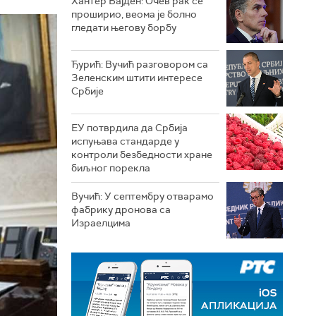
Хантер Бајден: Очев рак се
проширио, веома је болно
гледати његову борбу
Ђурић: Вучић разговором са
Зеленским штити интересе
Србије
ЕУ потврдила да Србија
испуњава стандарде у
контроли безбедности хране
биљног порекла
Вучић: У септембру отварамо
фабрику дронова са
Израелцима