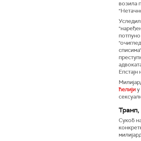
возила п
"Нетачно
Уследила
"наређен
потпуно 
"очиглед
списима"
преступ
адвокат
Епстајн 
Милија
ћелији
у
сексуал
Трамп,
Сукоб н
конкретн
милијар