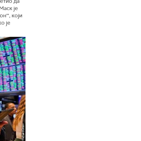
ретио да
Маск је
н'", који
о је