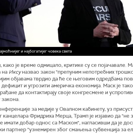
ајмоћнијег и најбогатијег човека света
 како је време одмицало, критике су се појачавале. Ма
а на
Иксу
назвао закон "препуним непотребних трошко
нијим објавама тврдио да ће се његовим одредбама по
дефицит и угрозити америчка економија. Маск је так
рађане да контактирају своје конгресмене и успротив
 закона.
нференције за медије у Овалном кабинету, уз присус
 канцелара Фридриха Мерца, Трамп је изјавио да "не з
е имати добар однос са Маском", нагласивши да је д
ки партнер "узнемирен због смањења субвенција за е