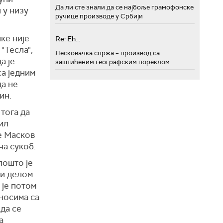
Да ли сте знали да се најбоље грамофонске
 у низу
ручице производе у Србији
ке није
Re: Eh...
"Тесла",
Лесковачка спржа – производ са
а је
заштићеним географским пореклом
са једним
да не
ин.
тога да
ил
је Масков
ча сукоб.
пошто је
ји делом
 је потом
дносима са
да се
а