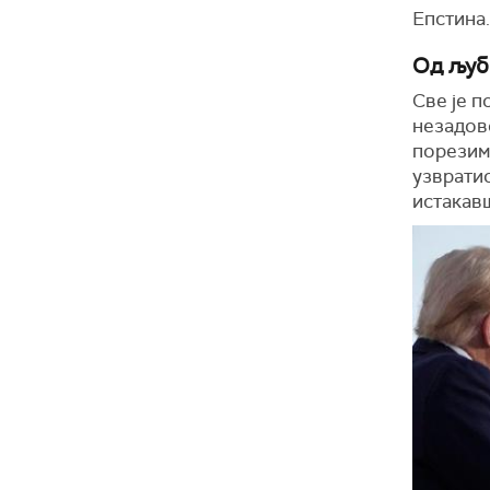
Епстина.
Од љуб
Све је п
незадов
порезима
узвратио
истакавш