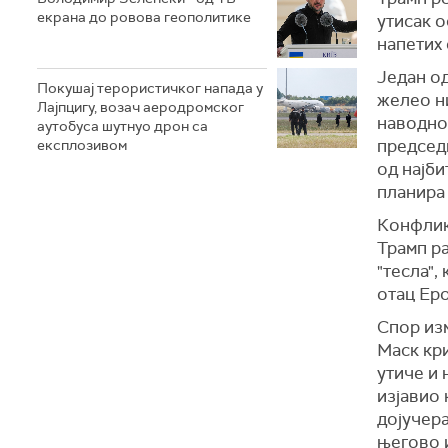
екрана до ровова геополитике
утисак о
напетих 
Један о
Покушај терористичког напада у
желео ни
Лајпцигу, возач аеродромског
наводно,
аутобуса шутнуо дрон са
председн
експлозивом
од најби
планира 
Конфликт
Трамп р
"тесла",
отац Еро
Спор изм
Маск кр
утиче и 
изјавио 
дојучер
његово 