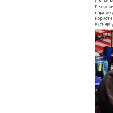
смањена 
ће преки
најавио 
користи
касније 