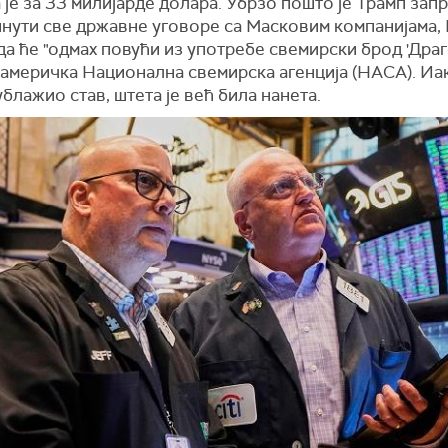
је за 33 милијарде долара. Убрзо пошто је Трамп зап
нути све државне уговоре са Масковим компанијама, 
да ће "одмах повући из употребе свемирски брод 'Драго
 америчка Национална свемирска агенција (НАСА). Иак
ублажио став, штета је већ била нанета.