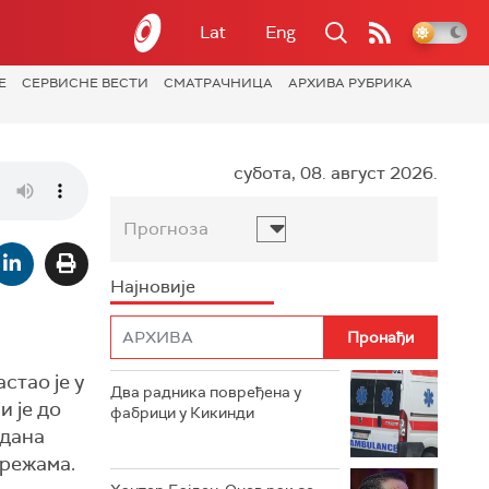
Lat
Eng
Е
СЕРВИСНЕ ВЕСТИ
СМАТРАЧНИЦА
АРХИВА РУБРИКА
субота, 08. август 2026.
Прогноза
Најновије
тао је у
Два радника повређена у
и је до
фабрици у Кикинди
 дана
мрежама.