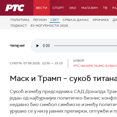
РТС
ВЕСТИ
СПОРТ
OKO
МАГАЗИН
ТВ
Р
ПОЛИТИКА
РЕГИОН
СВЕТ
СРБИЈА ДАНАС
ХРОНИКА
Д
ПОДКАСТ
ЕУ МОГУЋНОСТИ 2026
Читај ми!
ИЗВОР:
СУБОТА, 07.06.2025, 12:50 -> 15:15
РТС, ЊУЈОРК ТАЈМС, ЕЈ-БИ-
Маск и Трамп – сукоб титан
Сукоб између председника САД Доналда Трамп
један од најбурнијих политичко-бизнис конфли
недавно био симбол симбиозе између политич
урушио се у низу јавних препирки, оптужби и 