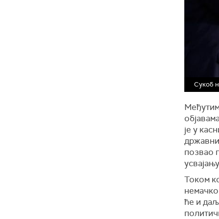
Сукоб н
Међутим,
објавам
је у кас
државни 
позвао г
усвајању
Током ко
немачког
ће и даљ
политич