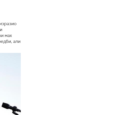
изразио
и
ви мах
редби, али