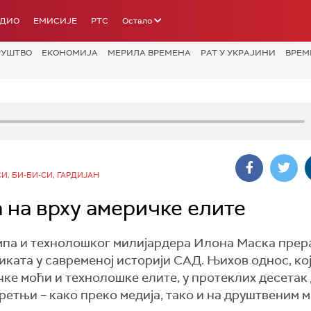
АДИО
ЕМИСИЈЕ
РТС
Остало
РУШТВО
ЕКОНОМИЈА
МЕРИЛА ВРЕМЕНА
РАТ У УКРАЈИНИ
ВРЕМ
СИ, БИ-БИ-СИ, ГАРДИЈАН
а на врху америчке елите
а и технолошког милијардера Илона Маска прерас
ката у савременој историји САД. Њихов однос, кој
ке моћи и технолошке елите, у протеклих десетак
претњи – како преко медија, тако и на друштвеним 