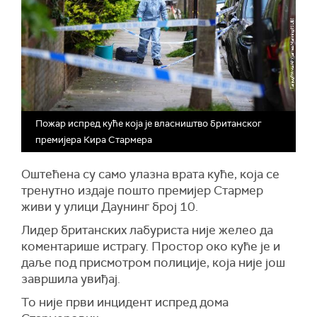
Пожар испред куће која је власништво британског
премијера Кира Стармера
Оштећена су само улазна врата куће, која се
тренутно издаје пошто премијер Стармер
живи у улици Даунинг број 10.
Лидер британских лабуриста није желео да
коментарише истрагу.
Простор око куће је и
даље под присмотром полиције, која није још
завршила увиђај.
То није први инцидент испред дома