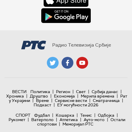
Радио Телевизија Србије
|
|
|
|
ВЕСТИ
Политика
Регион
Свет
Србија данас
|
|
|
|
Хроника
Друштво
Економија
Мерила времена
Рат
|
|
|
|
у Украјини
Време
Сервисне вести
Сматрачница
|
Подкаст
ЕУ могућности 2026
|
|
|
|
СПОРТ
Фудбал
Кошарка
Тенис
Одбојка
|
|
|
|
Рукомет
Ватерполо
Атлетика
Ауто-мото
Остали
|
спортови
Меморијал РТС