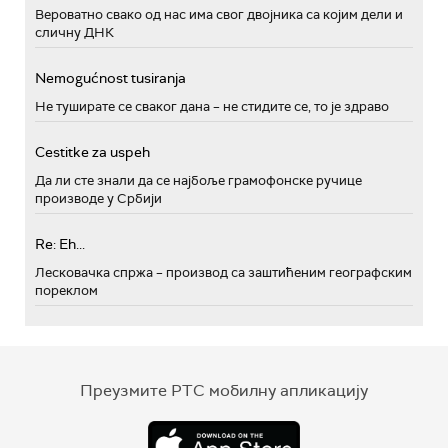
Вероватно свако од нас има свог двојника са којим дели и
сличну ДНК
Nemogućnost tusiranja
Не туширате се сваког дана – не стидите се, то је здраво
Cestitke za uspeh
Да ли сте знали да се најбоље грамофонске ручице
производе у Србији
Re: Eh...
Лесковачка спржа – производ са заштићеним географским
пореклом
Преузмите РТС мобилну апликацију