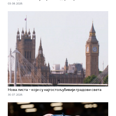
03. 08. 2026.
Нова листа – који су најгостољубивији градови света
30. 07. 2026.