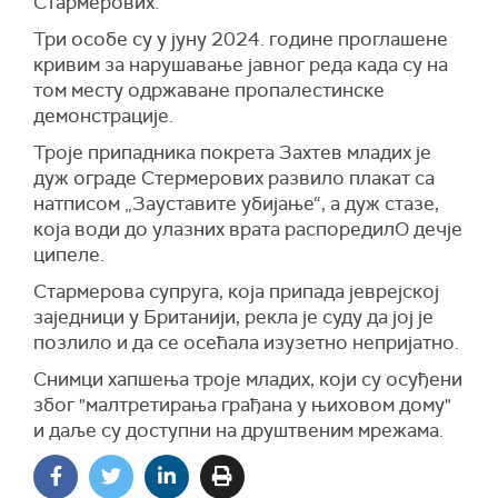
Стармерових.
Три особе су у јуну 2024. године проглашене
кривим за нарушавање јавног реда када су на
том месту одржаване пропалестинске
демонстрације.
Троје припадника покрета Захтев младих је
дуж ограде Стермерових развило плакат са
натписом „Зауставите убијање“, а дуж стазе,
која води до улазних врата распоредилО дечје
ципеле.
Стармерова супруга, која припада јеврејској
заједници у Британији, рекла је суду да јој је
позлило и да се осећала изузетно непријатно.
Снимци хапшења троје младих, који су осуђени
због "малтретирања грађана у њиховом дому"
и даље су доступни на друштвеним мрежама.