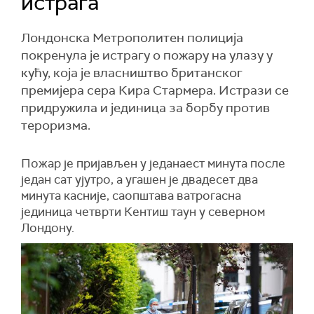
истрага
Лондонска Метрополитен полиција
покренула је истрагу о пожару на улазу у
кућу, која је власништво британског
премијера сера Кира Стармера. Истрази се
придружила и јединица за борбу против
тероризма.
Пожар је пријављен у једанаест минута после
један сат ујутро, а угашен је двадесет два
минута касније, саопштава ватрогасна
јединица четврти Кентиш таун у северном
Лондону.