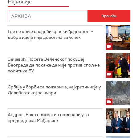
Најновије
Где се крије следећи српски "једнорог" –
добра идеја није довољна за успех
Зечевић: Посета Зеленског покушај
Београда да покаже да није против спољне
политике ЕУ
Србија у борби са пожарима, најкритичније у
Делиблатској пешчари
Андраш Бака прихватио номинацију за
председника Мађарске