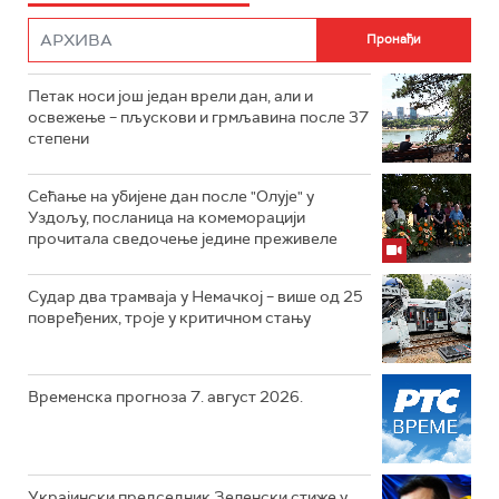
Петак носи још један врели дан, али и
освежење – пљускови и грмљавина после 37
степени
Сећање на убијене дан после "Олује" у
Уздољу, посланица на комеморацији
прочитала сведочење једине преживеле
Судар два трамваја у Немачкој – више од 25
повређених, троје у критичном стању
Временска прогноза 7. август 2026.
Украјински председник Зеленски стиже у