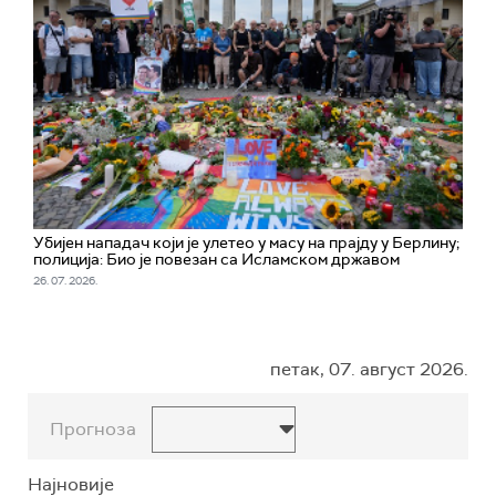
Убијен нападач који је улетео у масу на прајду у Берлину;
полиција: Био је повезан са Исламском државом
26. 07. 2026.
петак, 07. август 2026.
Прогноза
Најновије