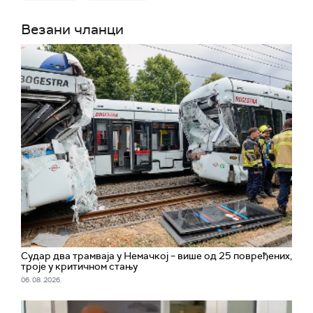
Везани чланци
Судар два трамваја у Немачкој – више од 25 повређених,
троје у критичном стању
06. 08. 2026.