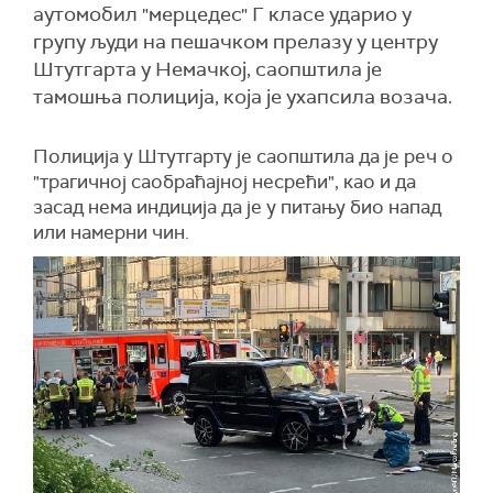
аутомобил "мерцедес" Г класе ударио у
групу људи на пешачком прелазу у центру
Штутгарта у Немачкој, саопштила је
тамошња полиција, која је ухапсила возача.
Полиција у Штутгарту је саопштила да је реч о
"трагичној саобраћајној несрећи", као и да
засад нема индиција да је у питању био напад
или намерни чин.