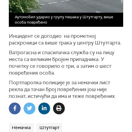
Аутомобил ударио у групу пешака у Штутгарту, више
особа повређено
Инцидент се догодио на прометној
раскрсници са више трака у центру Штутгарта.
Ватрогасна и спасилачка служба су на лицу
места са великим бројем припадника. У
почетку се говорило о три, а затим о шест
повређених особа.
Портпаролка полиције је за немачки лист
рекла да тачан број повређених још није
познат, истичући да има и теже повређених.
Немачка
Штутгарт