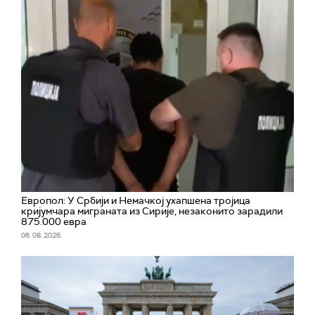
Европол: У Србији и Немачкој ухапшена тројица
кријумчара миграната из Сирије, незаконито зарадили
875.000 евра
06. 08. 2026.