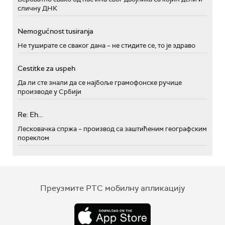
сличну ДНК
Nemogućnost tusiranja
Не туширате се сваког дана – не стидите се, то је здраво
Cestitke za uspeh
Да ли сте знали да се најбоље грамофонске ручице
производе у Србији
Re: Eh...
Лесковачка спржа – производ са заштићеним географским
пореклом
Преузмите РТС мобилну апликацију