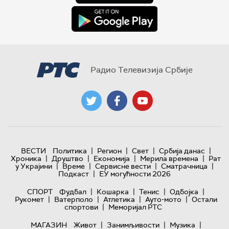
Радио Телевизија Србије
|
|
|
|
ВЕСТИ
Политика
Регион
Свет
Србија данас
|
|
|
|
Хроника
Друштво
Економија
Мерила времена
Рат
|
|
|
|
у Украјини
Време
Сервисне вести
Сматрачница
|
Подкаст
ЕУ могућности 2026
|
|
|
|
СПОРТ
Фудбал
Кошарка
Тенис
Одбојка
|
|
|
|
Рукомет
Ватерполо
Атлетика
Ауто-мото
Остали
|
спортови
Меморијал РТС
|
|
|
МАГАЗИН
Живот
Занимљивости
Музика