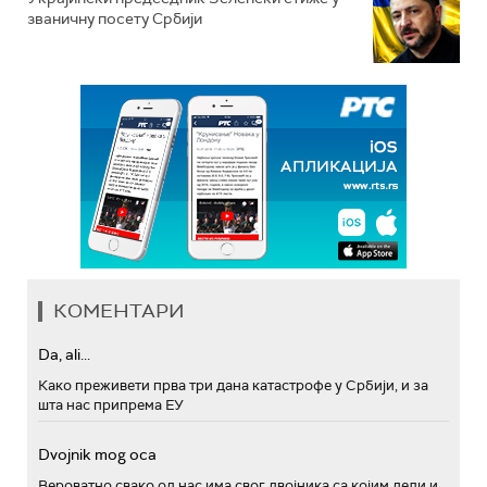
званичну посету Србији
КОМЕНТАРИ
Da, ali...
Како преживети прва три дана катастрофе у Србији, и за
шта нас припрема ЕУ
Dvojnik mog oca
Вероватно свако од нас има свог двојника са којим дели и