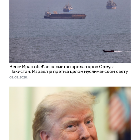
Венс: Иран обећао несметан пролаз кроз Ормуз;
Пакистан: Израел је претња целом муслиманском свету
08. 08. 2026.