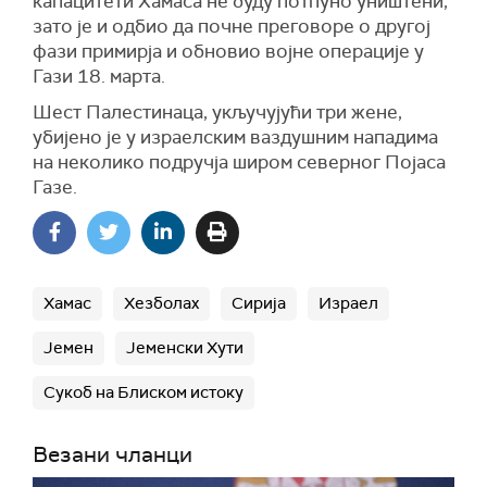
капацитети Хамаса не буду потпуно уништени,
зато је и одбио да почне преговоре о другој
фази примирја и обновио војне операције у
Гази 18. марта.
Шест Палестинаца, укључујући три жене,
убијено је у израелским ваздушним нападима
на неколико подручја широм северног Појаса
Газе.
Хамас
Хезболах
Сирија
Израел
Јемен
Јеменски Хути
Сукоб на Блиском истоку
Везани чланци