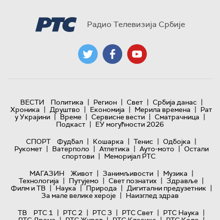
Радио Телевизија Србије
|
|
|
|
ВЕСТИ
Политика
Регион
Свет
Србија данас
|
|
|
|
Хроника
Друштво
Економија
Мерила времена
Рат
|
|
|
|
у Украјини
Време
Сервисне вести
Сматрачница
|
Подкаст
ЕУ могућности 2026
|
|
|
|
СПОРТ
Фудбал
Кошарка
Тенис
Одбојка
|
|
|
|
Рукомет
Ватерполо
Атлетика
Ауто-мото
Остали
|
спортови
Меморијал РТС
|
|
|
МАГАЗИН
Живот
Занимљивости
Музика
|
|
|
|
Технологијa
Путујемо
Свет познатих
Здравље
|
|
|
|
Филм и ТВ
Наука
Природа
Дигитални предузетник
|
За мале велике хероје
Наизглед здрав
|
|
|
|
|
ТВ
РТС 1
РТС 2
РТС 3
РТС Свет
РТС Наука