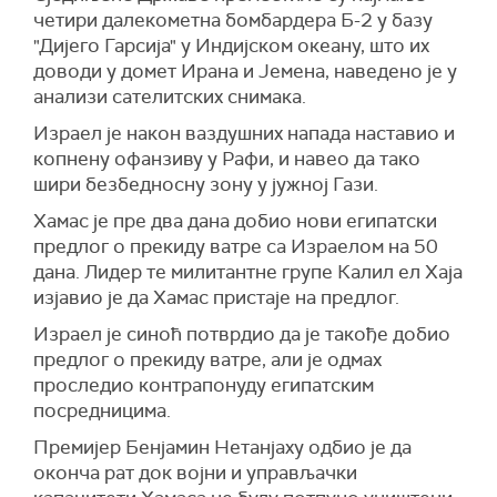
увеле санкције. Западне силе оптужују Иран
четири далекометна бомбардера Б-2 у базу
да тајно развија нуклеарно оружје, док
"Дијего Гарсија" у Индијском океану, што их
Техеран тврди да развија свој нуклеарни
доводи у домет Ирана и Јемена, наведено је у
програм искључиво у цивилне сврхе.
анализи сателитских снимака.
(
Telegraph
,
Reuters
)
Израел је након ваздушних напада наставио и
копнену офанзиву у Рафи, и навео да тако
шири безбедносну зону у јужној Гази.
Хамас је пре два дана добио нови египатски
предлог о прекиду ватре са Израелом на 50
дана. Лидер те милитантне групе Калил ел Хаја
изјавио је да Хамас пристаје на предлог.
Израел је синоћ потврдио да је такође добио
предлог о прекиду ватре, али је одмах
проследио контрапонуду египатским
посредницима.
Премијер Бенјамин Нетанјаху одбио је да
оконча рат док војни и управљачки