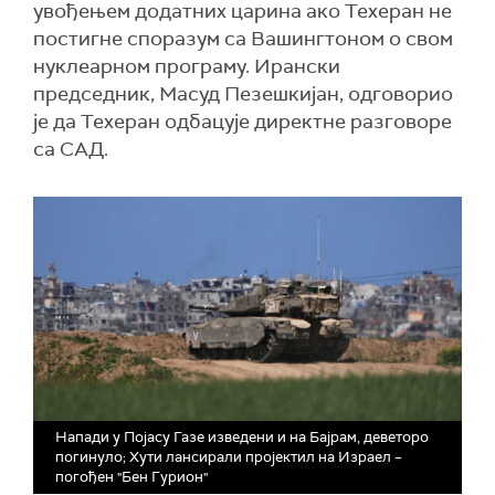
увођењем додатних царина ако Техеран не
постигне споразум са Вашингтоном о свом
нуклеарном програму. Ирански
председник, Масуд Пезешкијан, одговорио
је да Техеран одбацује директне разговоре
са САД.
Напади у Појасу Газе изведени и на Бајрам, деветоро
погинуло; Хути лансирали пројектил на Израел –
погођен "Бен Гурион"