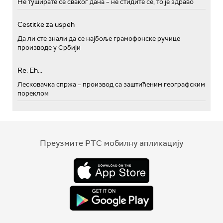
Не туширате се сваког дана – не стидите се, то је здраво
Cestitke za uspeh
Да ли сте знали да се најбоље грамофонске ручице
производе у Србији
Re: Eh...
Лесковачка спржа – производ са заштићеним географским
пореклом
Преузмите РТС мобилну апликацију