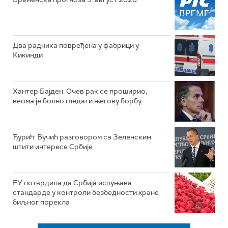
Два радника повређена у фабрици у
Кикинди
Хантер Бајден: Очев рак се проширио,
веома је болно гледати његову борбу
Ђурић: Вучић разговором са Зеленским
штити интересе Србије
ЕУ потврдила да Србија испуњава
стандарде у контроли безбедности хране
биљног порекла