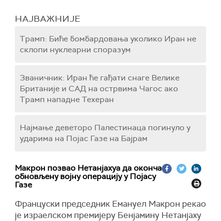
НАЈВАЖНИЈЕ
Трамп: Биће бомбардовања уколико Иран не
склопи нуклеарни споразум
Званичник: Иран ће гађати снаге Велике
Британије и САД на острвима Чагос ако
Трамп нападне Техеран
Најмање деветоро Палестинаца погинуло у
ударима на Појас Газе на Бајрам
Макрон позвао Нетанјахуа да оконча
обновљену војну операцију у Појасу
Газе
Француски председник Емануел Макрон рекао
је израелском премијеру Бенјамину Нетанјаху