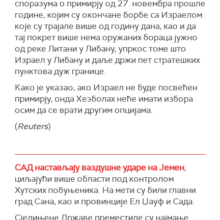
агенција Анадолија.
Хамнеи је оценио Трампову поруку као
споразума о примирју од 27. новембра прошле
"Либан је одговоран за оно што долази са
"обмањујућу", док је ирански министар
године, којим су окончане борбе са Израелом
(
Танјуг
)
његове територије и мора да обезбеди да…
спољних послова Абас Аракчи рекао да
које су трајале више од годину дана, као и да
ниједан напад на Израел не дође са његове
преговори нису могући док Вашингтон не
тај покрет више нема оружаних бораца јужно
територије", каже Нетанјаху, очигледно
промени своју политику "максималног
од реке Литани у Либану, упркос томе што
мислећи на недавну ракетну ватру.
притиска".
Израел у Либану и даље држи пет стратешких
пунктова дуж границе.
Захваљује САД на извођењу напада против
Аракчи је рекао да је Иран детаљно проучио
Хута у Јемену, називајући то "великом
Трампово писмо и да је посредством Омана
Како је указао, ако Израел не буде посвећен
променом".
послао "одговарајући одговор".
примирју, онда Хезболах неће имати избора
осим да се врати другим опцијама.
(
Times of Israel
)
Током свог првог мандата од 2017. до 2021.
године, Трамп је повукао САД из нуклеарног
(
Reuters
)
споразума из 2015. године, којим су биле
постављене строге границе за ирански
нуклеарни програм у замену за ублажавање
САД настављају ваздушне ударе на Јемен
,
санкција.
циљајући више области под контролом
Након тога, Иран је прекршио одредбе
Хутских побуњеника. На мети су били главни
споразума повећањем обогаћивања
град Сана, као и провинције Ел Џауф и Сада.
уранијума, посебно након што су САД поново
Сједињене Државе преместиле су најмање