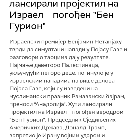
лансирали пројектил на
Израел – погођен "Бен
Гурион"
Израелски премијер Бенјамин Нетанјаху
тврди да симултани напади у Појасу Газе и
разговори о таоцима дају резултате.
Најмање деветоро Палестинаца,
укључујући петоро деце, погинуло је у
израелским нападима на више делова
Појаса Газе, који су изведени на
муслимански празник Рамазански бајрам,
преноси "Анадолија". Хути лансирали
пројектил на Израел – погођен аеродром
"Бен Гурион". Председник Сједињених
Америчких Држава, Доналд Трамп,
запретио је Ирану војним ударом и