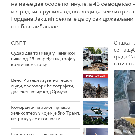
најмање две особе погинуле, а 43 се воде као н
изградњи, срушила од последица земљотреса.
Гордана Јакшић рекла је да су сви држављани 
особље амбасаде.
СВЕТ
Снажан 
се на д
Судар два трамваја у Немачкој –
града Са
више од 25 повређених, троје у
сати по 
критичном стању
Венс: Иранци изузетно тешки
људи, преговори ће потрајати;
две експлозије код Ормуза
Комерцијални авион пришао
хеликоптеру у којем је био Трамп,
истражују се околности
Посмртни остаци предака