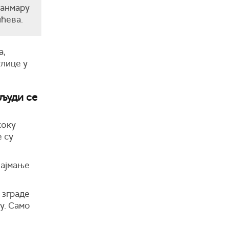
јанмару
ићева.
а,
улице у
 људи се
коку
 су
најмање
 зграде
у. Само