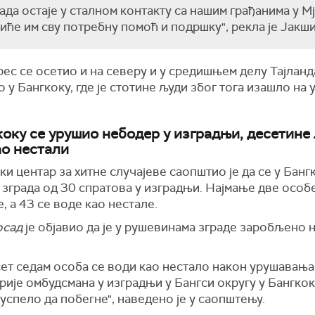
ада остаје у сталном контакту са нашим грађанима у М
иће им сву потребну помоћ и подршку", рекла је Јакш
с се осетио и на северу и у средишњем делу Тајланд
 у Бангкоку, где је стотине људи због тога изашло на 
коку се урушио небодер у изградњи, десетине
ао нестали
ки центар за хитне случајеве саопштио је да се у Банг
зграда од 30 спратова у изградњи. Најмање две особе
, а 43 се воде као нестале.
осад
је објавио да је у рушевинама зграде заробљено 
ет седам особа се води као нестало након урушавања
ије омбудсмана у изградњи у Бангси округу у Бангкок
 успело да побегне", наведено је у саопштењу.