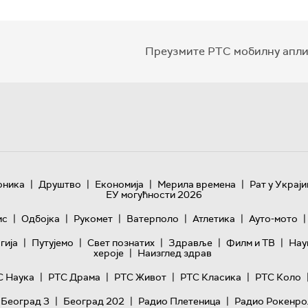
Преузмите РТС мобилну апли
|
|
|
|
оника
Друштво
Економија
Мерила времена
Рат у Украји
ЕУ могућности 2026
|
|
|
|
|
|
ис
Одбојка
Рукомет
Ватерполо
Атлетика
Ауто-мото
|
|
|
|
|
гијa
Путујемо
Свет познатих
Здравље
Филм и ТВ
Нау
|
хероје
Наизглед здрав
|
|
|
|
С Наука
РТС Драма
РТС Живот
РТС Класика
РТС Коло
|
|
|
 Београд 3
Београд 202
Радио Плетеница
Радио Рокенро