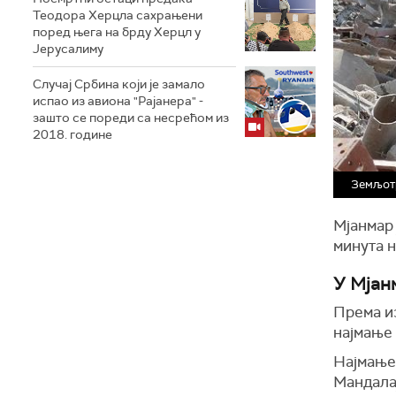
Теодора Херцла сахрањени
поред њега на брду Херцл у
Јерусалиму
Случај Србина који је замало
испао из авиона "Рајанера" -
зашто се пореди са несрећом из
2018. године
Земљот
Мјанмар 
минута н
У Мјан
Према и
најмање 
Најмање 
Мандалај