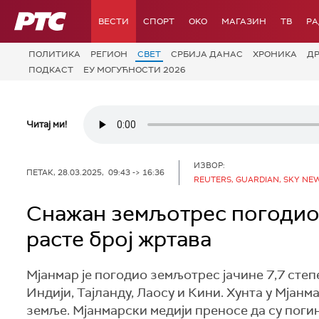
РТС
ВЕСТИ
СПОРТ
OKO
МАГАЗИН
ТВ
Р
ПОЛИТИКА
РЕГИОН
СВЕТ
СРБИЈА ДАНАС
ХРОНИКА
Д
ПОДКАСТ
ЕУ МОГУЋНОСТИ 2026
Читај ми!
ИЗВОР:
ПЕТАК, 28.03.2025, 09:43 -> 16:36
REUTERS, GUARDIAN, SKY NEW
Снажан земљотрес погодио 
расте број жртава
Мјанмар је погодио земљотрес јачине 7,7 степе
Индији, Тајланду, Лаосу и Кини. Хунта у Мјан
земље. Мјанмарски медији преносе да су погин