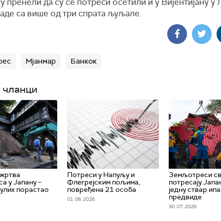
у пренели да су се потреси осетили и у Вијентијану у Л
раде са више од три спрата љуљале.
рес
Мјанмар
Банкок
 чланци
 жртва
Потреси у Напуљу и
Земљотреси св
а у Јапану –
Флегрејским пољима,
потресају Јапа
нулих порастао
повређена 21 особа
једну ствар ипа
предвиде
01. 08. 2026.
30. 07. 2026.