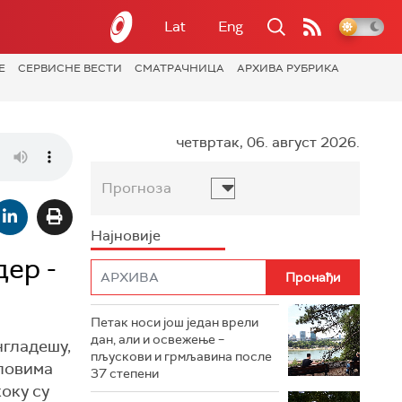
Lat
Eng
Е
СЕРВИСНЕ ВЕСТИ
СМАТРАЧНИЦА
АРХИВА РУБРИКА
четвртак, 06. август 2026.
Прогноза
Најновије
ер -
Петак носи још један врели
дан, али и освежење –
нгладешу,
пљускови и грмљавина после
еловима
37 степени
коку су