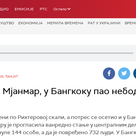
АДИО
ЕМИСИЈЕ
РТС
Остало
РУШТВО
ЕКОНОМИЈА
МЕРИЛА ВРЕМЕНА
РАТ У УКРАЈИНИ
ВРЕМ
S, ТАНЈУГ
Мјанмар, у Бангкоку пао небод
ни по Рихтеровој скали, а потрес се осетио и у Ба
мару је прогласила ванредно стање у централним д
уле 144 особе, а да је повређено 732 људи. У Банг