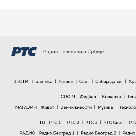
Радио Телевизија Србије
|
|
|
|
ВЕСТИ
Политика
Регион
Свет
Србија данас
Хр
|
|
СПОРТ
Фудбал
Кошарка
Тен
|
|
|
МАГАЗИН
Живот
Занимљивости
Музика
Техноло
|
|
|
|
ТВ
РТС 1
РТС 2
РТС 3
РТС Свет
РТ
|
|
РАДИО
Радио Београд 1
Радио Београд 2
Радио