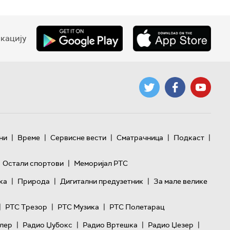
кацију
|
|
|
|
|
ни
Време
Сервисне вести
Сматрачница
Подкаст
|
Остали спортови
Меморијал РТС
|
|
|
ка
Природа
Дигитални предузетник
За мале велике
|
|
|
РТС Трезор
РТС Музика
РТС Полетарац
|
|
|
|
лер
Радио Џубокс
Радио Вртешка
Радио Џезер