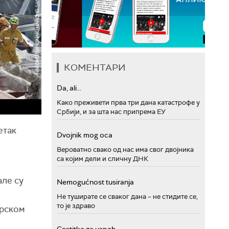
КОМЕНТАРИ
Da, ali...
Како преживети прва три дана катастрофе у
Србији, и за шта нас припрема ЕУ
етак
Dvojnik mog oca
Вероватно свако од нас има свог двојника
са којим дели и сличну ДНК
але су
Nemogućnost tusiranja
Не туширате се сваког дана – не стидите се,
то је здраво
арском