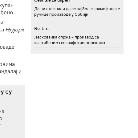
Cestitke za uspeh
укупан
Да ли сте знали да се најбоље грамофонске
еђено.
ручице производе у Србији
 и
Re: Eh...
 са
Њујорк
Лесковачка спржа – производ са
заштићеним географским пореклом
хиљаде
ловима
ндалај и
у су
на
о
у