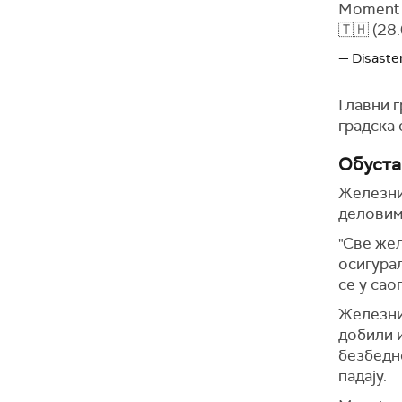
Moment o
🇹🇭 (28
— Disaste
Главни г
градска
Обуста
Железни
деловима
"Све же
осигура
се у сао
Железниц
добили и
безбедн
падају.