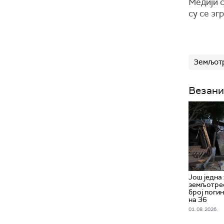
Медији с
су се зг
Земљот
Везани
Још једна
земљотрес
број поги
на 36
01. 08. 2026.