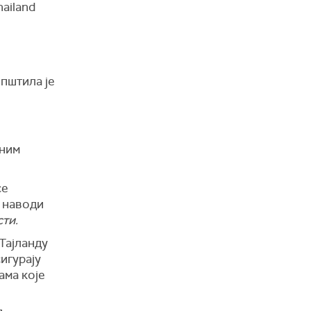
hailand
општила је
иним
се
, наводи
ти.
Тајланду
игурају
ама које