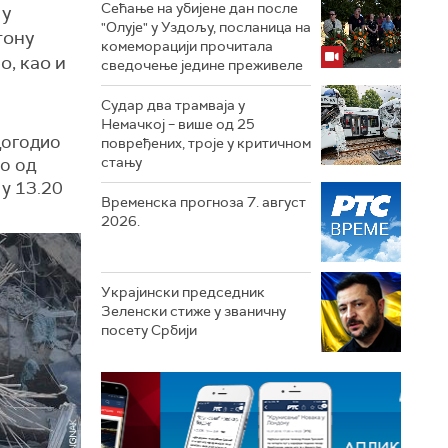
Сећање на убијене дан после
 у
"Олује" у Уздољу, посланица на
гону
комеморацији прочитала
о, као и
сведочење једине преживеле
Судар два трамваја у
Немачкој – више од 25
догодио
повређених, троје у критичном
стању
но од
 у 13.20
Временска прогноза 7. август
2026.
Украјински председник
Зеленски стиже у званичну
посету Србији