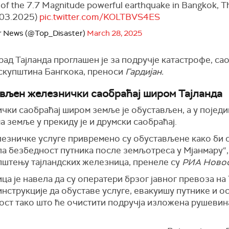
f the 7.7 Magnitude powerful earthquake in Bangkok, T
.03.2025)
pic.twitter.com/KOLTBVS4ES
r News (@Top_Disaster)
March 28, 2025
рад Тајланда проглашен је за подручје катастрофе, са
 скупштина Бангкока, преноси
Гардијан.
вљен железнички саобраћај широм Тајланда
чки саобраћај широм земље је обустављен, а у појед
 земље у прекиду је и друмски саобраћај.
лезничке услуге привремено су обустављене како би 
ла безбедност путника после земљотреса у Мјанмару“
пштењу тајландских железница, пренеле су
РИА Новос
а је навела да су оператери брзог јавног превоза на 
нструкције да обуставе услуге, евакуишу путнике и ос
ост тако што ће очистити подручја изложена рушевин