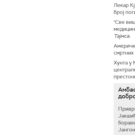
Лекар Кј
број пог
"Све ви
медицинс
Тајмса.
Амерички
смртних 
Хунта у 
централн
престон
Амбас
добр
Привре
Јакшић
бораве
Јангон