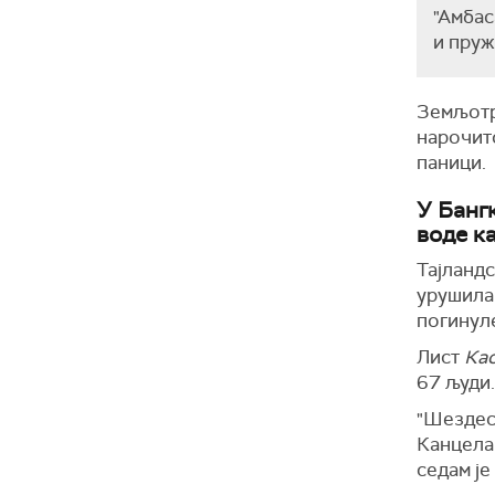
"Амбас
и пруж
Земљотре
нарочито
паници.
У Банг
воде к
Тајландс
урушила 
погинуле
Лист
Ка
67 људи.
"Шездес
Канцелар
седам је