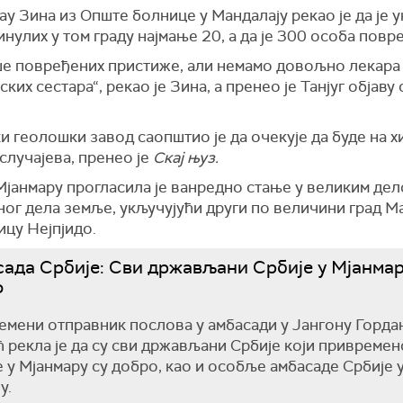
ау Зина из Опште болнице у Мандалају рекао је да је 
инулих у том граду најмање 20, а да је 300 особа повр
ше повређених пристиже, али немамо довољно лекара
ких сестара“, рекао је Зина, а пренео је Танјуг објаву
 геолошки завод саопштио је да очекује да буде на 
случајева, пренео је
Скај њуз.
Мјанмару прогласила је ванредно стање у великим де
ог дела земље, укључујући други по величини град Ма
ицу Нејпјидо.
ада Србије: Сви држављани Србије у Мјанмар
о
мени отправник послова у амбасади у Јангону Горда
 рекла је да су сви држављани Србије који привремен
 у Мјанмару су добро, као и особље амбасаде Србије 
у.