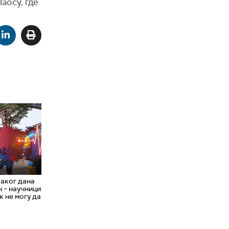
аосу, где
аког дана
н – научници
к не могу да