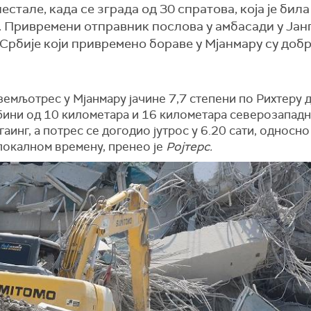
естале, када се зграда од 30 спратова, која је била
 Привремени отправник послова у амбасади у Јан
Србије који привремено бораве у Мјанмару су добр
земљотрес у Мјанмару јачине 7,7 степени по Рихтеру 
убини од 10 километара и 16 километара северозапад
гаинг, а потрес се догодио јутрос у 6.20 сати, односно
локалном времену, пренео је
Ројтерс.