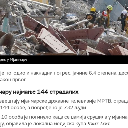
рес у Мјанмару
је погодио и накнадни потрес, јачине 6,4 степена, дес
акон првог.
мару најмање 144 страдалих
звештају мјанмарске државне телевизије МРТВ, страд
144 особе, а повређено је 732 људи.
10 особа је погинуло када се џамија срушила у мјанм
у, објавила је локална медијска кућа
Кхит Тхит.