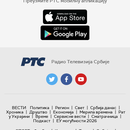
Преузмите РТС мобилну апликацију
Радио Телевизија Србије
|
|
|
|
ВЕСТИ
Политика
Регион
Свет
Србија данас
|
|
|
|
Хроника
Друштво
Економија
Мерила времена
Рат
|
|
|
|
у Украјини
Време
Сервисне вести
Сматрачница
|
Подкаст
ЕУ могућности 2026