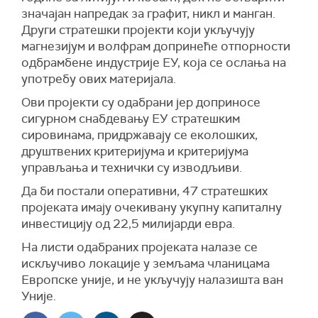
значајан напредак за графит, никл и манган.
Други стратешки пројекти који укључују
магнезијум и волфрам допринеће отпорности
одбрамбене индустрије ЕУ, која се ослања на
употребу ових материјала.
Ови пројекти су одабрани јер доприносе
сигурном снабдевању ЕУ стратешким
сировинама, придржавају се еколошких,
друштвених критеријума и критеријума
управљања и технички су изводљиви.
Да би постали оперативни, 47 стратешких
пројеката имају очекивану укупну капиталну
инвестицију од 22,5 милијарди евра.
На листи одабраних пројеката налазе се
искључиво локације у земљама чланицама
Европске уније, и не укључују налазишта ван
Уније.