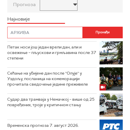
Прогноза
Најновије
Петак носи још један врели дан, али и
освежење – пљускови и грмљавина после 37
степени
Сећање на убијене дан после "Олује" у
Уздољу, посланица на комеморацији
прочитала сведочење једине преживеле
Судар два трамваја у Немачкој – више од 25
повређених, троје у критичном стању
Временска прогноза 7. август 2026.