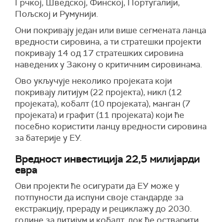
Грчкој, Шведској, Финској, Португалији,
Пољској и Румунији.
Они покривају један или више сегмената ланца
вредности сировина, а ти стратешки пројекти
покривају 14 од 17 стратешких сировина
наведених у Закону о критичним сировинама.
Ово укључује неколико пројеката који
покривају литијум (22 пројекта), никл (12
пројеката), кобалт (10 пројеката), манган (7
пројеката) и графит (11 пројеката) који ће
посебно користити ланцу вредности сировина
за батерије у ЕУ.
Вредност инвестиција 22,5 милијарди
евра
Ови пројекти ће осигурати да ЕУ може у
потпуности да испуни своје стандарде за
екстракцију, прераду и рециклажу до 2030.
године за литијум и кобалт, док ће остварити