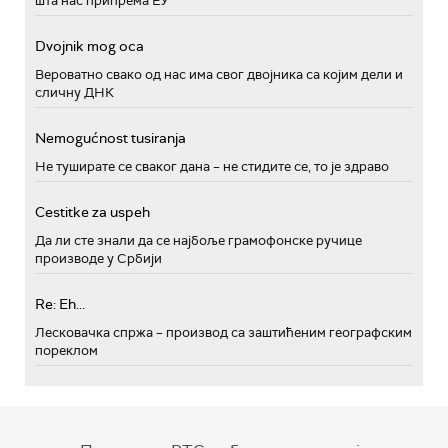
шта нас припрема ЕУ
Dvojnik mog oca
Вероватно свако од нас има свог двојника са којим дели и
сличну ДНК
Nemogućnost tusiranja
Не туширате се сваког дана – не стидите се, то је здраво
Cestitke za uspeh
Да ли сте знали да се најбоље грамофонске ручице
производе у Србији
Re: Eh...
Лесковачка спржа – производ са заштићеним географским
пореклом