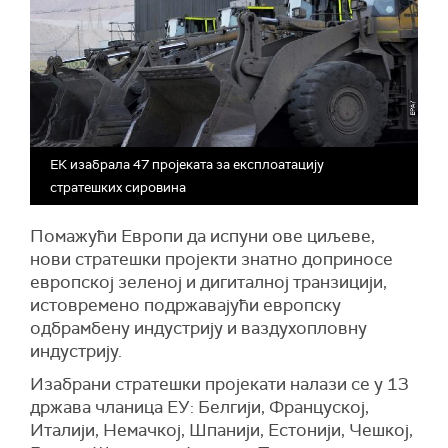
ЕК изабрала 47 пројеката за експлоатацију
стратешких сировина
Помажући Европи да испуни ове циљеве,
нови стратешки пројекти знатно доприносе
европској зеленој и дигиталној транзицији,
истовремено подржавајући европску
одбрамбену индустрију и ваздухопловну
индустрију.
Изабрани
стратешки
пројекат
и
налази се у 13
држава чланица ЕУ: Белгији, Француској,
Италији, Немачкој, Шпанији, Естонији, Чешкој,