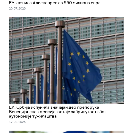
ЕУ казнила Алиекспрес са 550 милиона евра
20. 07. 2026.
ЕК: Србија испунила значајан део препорука
Венецијанске комисије, остаје забринутост због
аутономије тужилаштва
17. 07. 2026.