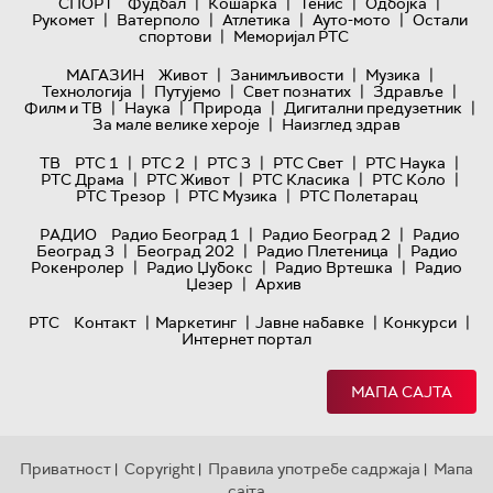
|
|
|
|
СПОРТ
Фудбал
Кошарка
Тенис
Одбојка
|
|
|
|
Рукомет
Ватерполо
Атлетика
Ауто-мото
Остали
|
спортови
Меморијал РТС
|
|
|
МАГАЗИН
Живот
Занимљивости
Музика
|
|
|
|
Технологијa
Путујемо
Свет познатих
Здравље
|
|
|
|
Филм и ТВ
Наука
Природа
Дигитални предузетник
|
За мале велике хероје
Наизглед здрав
|
|
|
|
|
ТВ
РТС 1
РТС 2
РТС 3
РТС Свет
РТС Наука
|
|
|
|
РТС Драма
РТС Живот
РТС Класика
РТС Коло
|
|
РТС Трезор
РТС Музика
РТС Полетарац
|
|
РАДИО
Радио Београд 1
Радио Београд 2
Радио
|
|
|
Београд 3
Београд 202
Радио Плетеница
Радио
|
|
|
Рокенролер
Радио Џубокс
Радио Вртешка
Радио
|
Џезер
Архив
|
|
|
|
РТС
Контакт
Маркетинг
Јавне набавке
Конкурси
Интернет портал
МАПА САЈТА
Приватност
Copyright
Правила употребе садржаја
Мапа
|
|
|
сајта