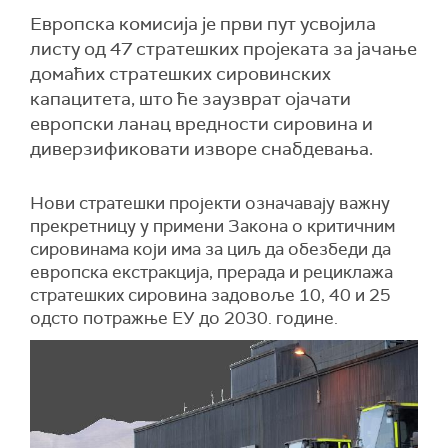
Европска комисија је први пут усвојила
листу од 47 стратешких пројеката за јачање
домаћих стратешких сировинских
капацитета, што ће заузврат ојачати
европски ланац вредности сировина и
диверзификовати изворе снабдевања.
Нови стратешки пројекти означавају важну
прекретницу у примени Закона о критичним
сировинама који има за циљ да обезбеди да
европска екстракција, прерада и рециклажа
стратешких сировина задовоље 10, 40 и 25
одсто потражње ЕУ до 2030. године.