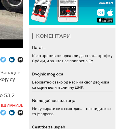
КОМЕНТАРИ
Da, ali...
Како преживети прва три дана катастрофе у
Србији, и за шта нас припрема ЕУ
 Западне
Dvojnik mog oca
оју су
Вероватно свако од нас има свог двојника
са којим дели и сличну ДНК
о 53,2
Nemogućnost tusiranja
сет
ПШИРНИЈЕ
Не туширате се сваког дана – не стидите се,
то је здраво
Cestitke za uspeh