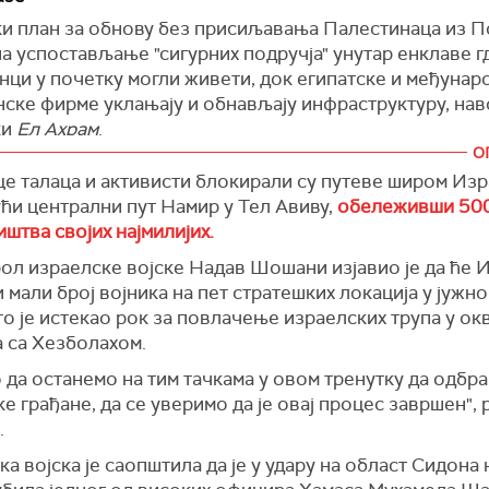
ки план за обнову без присиљавања Палестинаца из По
а успостављање "сигурних подручја" унутар енклаве г
нци у почетку могли живети, док египатске и међунар
нске фирме уклањају и обнављају инфраструктуру, на
ки
Ел Ахрам
.
О
лог је у супротности са предлогом председника Дона
е талаца и активисти блокирали су путеве широм Изр
 ненасељавању територије како би САД могле да је пр
ћи централни пут Намир у Тел Авиву,
обележивши 500
ки званичници су о плану разговарали са европским
штва својих најмилијих.
ама, као и са Саудијском Арабијом, Катаром и Уједи
ол израелске војске Надав Шошани изјавио је да ће 
м Емиратима, према речима двојице египатских званич
 мали број војника на пет стратешких локација у јужн
 и западних дипломата.
о је истекао рок за повлачење израелских трупа у ок
те разговарају о начинима финансирања реконструкци
а са Хезболахом.
ћи међународну конференцију о обнови Газе, каже је
 да останемо на тим тачкама у овом тренутку да одбр
их званичника и арапски дипломата.
е грађане, да се уверимо да је овај процес завршен", 
ици и дипломате говоре под условом анонимности јер
.
 још преговара.
а војска је саопштила да је у удару на област Сидона н
 Israel
)