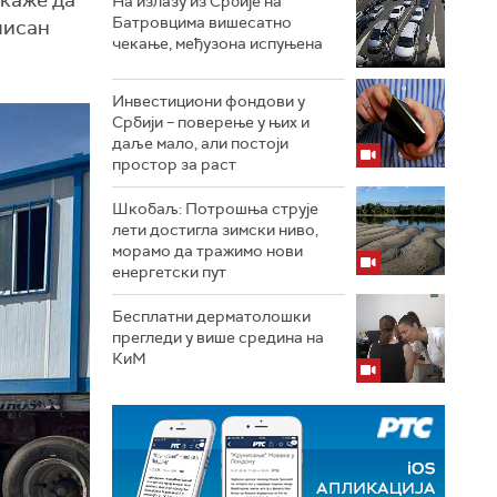
 каже да
На излазу из Србије на
Батровцима вишесатно
лисан
чекање, међузона испуњена
Инвестициони фондови у
Србији – поверење у њих и
даље мало, али постоји
простор за раст
Шкобаљ: Потрошња струје
лети достигла зимски ниво,
морамо да тражимо нови
енергетски пут
Бесплатни дерматолошки
прегледи у више средина на
КиМ