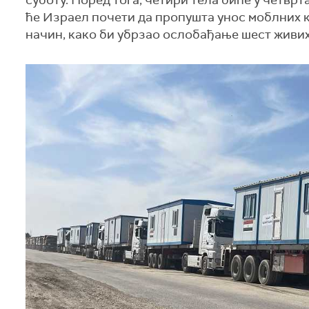
суботу. Поред тога, четири тела биће у четвр
ће Израел почети да пропушта унос моблних к
начин, како би убрзао ослобађање шест живих