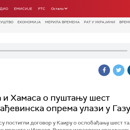
АДИО
ЕМИСИЈЕ
РТС
Остало
РУШТВО
ЕКОНОМИЈА
МЕРИЛА ВРЕМЕНА
РАТ У УКРАЈИНИ
ВРЕМ
 и Хамаса о пуштању шест
рађевинска опрема улази у Газ
су постигли договор у Каиру о ослобађању шест та