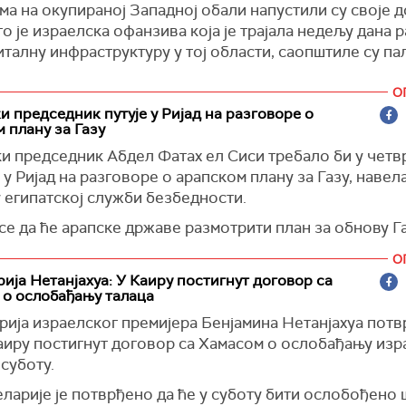
ма на окупираној Западној обали напустили су своје 
о је израелска офанзива која је трајала недељу дана 
италну инфраструктуру у тој области, саопштиле су п
О
е снаге започеле су операцију у избегличком кампу у
и председник путује у Ријад на разговоре о
а Западној обали 21. јануара, у оквиру које су ангаж
 плану за Газу
војника и булдожера који су демолирали куће и прек
и председник Абдел Фатах ел Сиси требало би у четв
тако да су протерали скоро све становнике кампа, нав
 у Ријад на разговоре о арапском плану за Газу, навела
нски званичници, преноси
Ројтерс.
 египатској служби безбедности.
а, чији је циљ, како наводи Израел, сузбијање милита
се да ће арапске државе размотрити план за обнову Га
 Западној обали које имају подршку Ирана, проширена
о представљати одговор на предлог америчког предс
 кампове, као што су Тулкарм и Нур Шамс, који су так
О
 Трампа да под контролом САД обнови ту палестинску
и.
ија Нетанјахуа: У Каиру постигнут договор са
је
Ројтерс
.
 о ослобађању талаца
води
Ројтерс
, кампови који су изграђени за потомке
ници Саудијске Арабије, Египта, Јордана, Уједињени
ија израелског премијера Бенјамина Нетанјахуа потв
ских избеглица које су побегле или су протеране из с
 Емирата и Катара требало би да у Ријаду размотре а
Каиру постигнут договор са Хамасом о ослобађању изр
 рату за стварање израелске државе 1948. године, ду
Газу пре него што он буде представљен на самиту ара
 суботу.
упоришта наоружаних милитантних група.
 Каиру 4. марта, навели су египатски извори.
ларије је потврђено да ће у суботу бити ослобођено 
ови су у више наврата били на мети израелске војске,