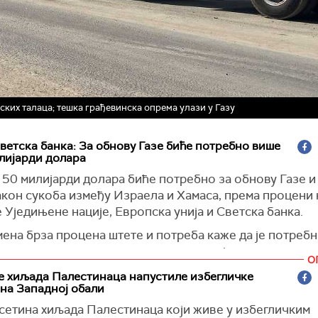
ких талаца; тешка грађевинска опрема улази у Газу
Светска банка: За обнову Газе биће потребно више
лијарди долара
 50 милијарди долара биће потребно за обнову Газе и
кон сукоба између Израела и Хамаса, према процени к
 Уједињене нације, Европска унија и Светска банка.
ена брза процена штете и потреба каже да је потребн
е долара за опоравак и реконструкцију у наредних де
О
док је за прве три потребно 20 милијарди долара.
е хиљада Палестинаца напустиле избегличке
на Западној обали
)
сетина хиљада Палестинаца који живе у избегличким