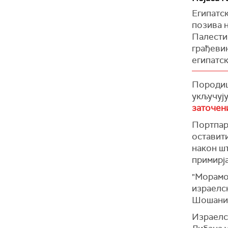
Египатс
позива н
Палести
грађеви
египатс
Тај пред
Породиц
Трампа о
укључују
Египатс
заточени
дипломат
Портпар
Арапски
оставити
арапских
након шт
Диплома
примирј
укључују
"Морамо
египатск
израелск
Званичн
Шошани
предлогу
Израелск
(
Times of