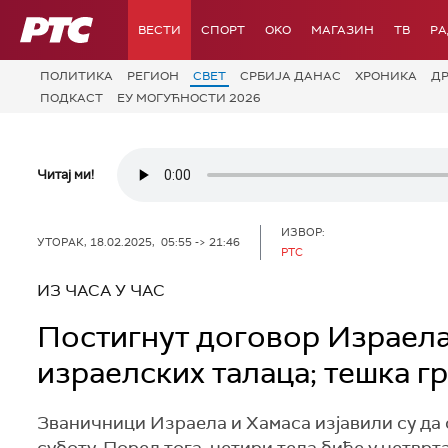
РТС
ВЕСТИ
СПОРТ
OKO
МАГАЗИН
ТВ
Р
ПОЛИТИКА
РЕГИОН
СВЕТ
СРБИЈА ДАНАС
ХРОНИКА
Д
ПОДКАСТ
ЕУ МОГУЋНОСТИ 2026
Читај ми!
ИЗВОР:
УТОРАК, 18.02.2025, 05:55 -> 21:46
РТС
ИЗ ЧАСА У ЧАС
Постигнут договор Израела
израелских талаца; тешка г
Званичници Израела и Хамаса изјавили су да 