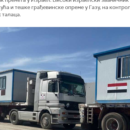
так пренета у Израел. Високи израелски званичник
ућа и тешке грађевинске опреме у Газу, на контро
 талаца.