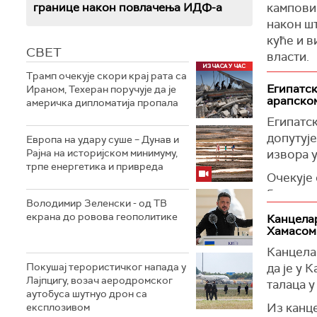
границе након повлачења ИДФ-а
кампови
након шт
куће и в
СВЕТ
власти.
Трамп очекује скори крај рата са
Израелск
Египатск
Ираном, Техеран поручује да је
Џенину н
арапском
америчка дипломатија пропала
стотине 
Египатск
путеве, 
допутује
Европа на удару суше – Дунав и
палести
Рајна на историјском минимуму,
извора у
трпе енергетика и привреда
Операциј
Очекује 
група на
би мога
на друге
Володимир Зеленски - од ТВ
Доналда
разорен
екрана до ровова геополитике
Канцелар
пренео 
Хамасом
Како на
Представ
Канцелар
палестин
Арапских
Покушај терористичког напада у
да је у 
домова у
Лајпцигу, возач аеродромског
план за 
талаца у
главна 
аутобуса шутнуо дрон са
земаља у
Из канце
експлозивом
Ови камп