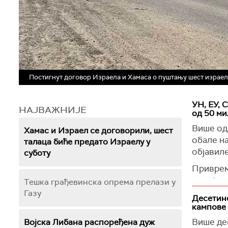
Постигнут договор Израела и Хамаса о пуштању шест израелс
УН, ЕУ, 
НАЈВАЖНИЈЕ
од 50 ми
Више од
Хамас и Израел се договорили, шест
обале на
талаца биће предато Израелу у
објавиле
суботу
Приврем
милијард
Тешка грађевинска опрема прелази у
година, 
Газу
Десетин
кампове 
(Reuters
Више де
Војска Либана распоређена дуж