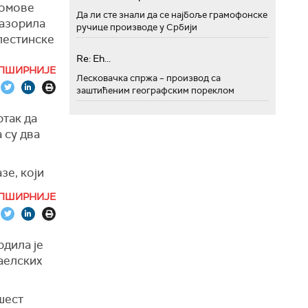
домове
Да ли сте знали да се најбоље грамофонске
разорила
ручице производе у Србији
алестинске
Re: Eh...
ПШИРНИЈЕ
 граду
Лесковачка спржа – производ са
заштићеним географским пореклом
овале
опали
ртак да
ели су
 су два
нтних
зе, који
 је потом
едника
ође
ПШИРНИЈЕ
 енклаву,
х
рдила је
војих
рапски
аелских
го су
пских
шест
 али