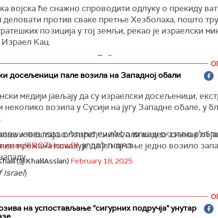
ка војска ће снажно спроводити одлуку о прекиду ват
 деловати против сваке претње Хезболаха, пошто тру
тратешких позиција у тој земљи, рекао је израелски ми
 Израел Кац.
остати у тампон-зони у Либану на пет стратешких исп
О
ће да спроводи силу и без компромиса против било ка
и досељеници пале возила на Западној обали
д стране Хезболаха", рекао је Кац.
ски медији јављају да су израелски досељеници, екст
је да Хезболах мора да се повуче иза реке Литани, а да
 неколико возила у Сусији на југу Западне обале, у б
 војска у обавези да разоружа ту милитантну групу п
.
м механизма успостављеног под вођством САД, прен
ел
.
нема извештаја о повређенима, али видео-снимак обј
ד חלק מהרכבים שנשרפו הלילה ע"י מתנחלים בכפר סוסיא שבמסא
ним мрежама показује да је најмање једно возило зап
tter.com/6RC7Hccw9f
דרומית לחברון.
одао да је израелска војска посвећена осигуравању
нападу.
сти за све заједнице на северу Израела.
halil (@KhalilAsslan)
February 18, 2025
 Israel
)
О
озива на успостављање "сигурних подручја" унутар
азе