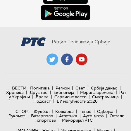
Радио Телевизија Србије
|
|
|
|
ВЕСТИ
Политика
Регион
Свет
Србија данас
|
|
|
|
Хроника
Друштво
Економија
Мерила времена
Рат
|
|
|
|
у Украјини
Време
Сервисне вести
Сматрачница
|
Подкаст
ЕУ могућности 2026
|
|
|
|
СПОРТ
Фудбал
Кошарка
Тенис
Одбојка
|
|
|
|
Рукомет
Ватерполо
Атлетика
Ауто-мото
Остали
|
спортови
Меморијал РТС
|
|
|
МАГАЗИН
Живот
Занимљивости
Музика