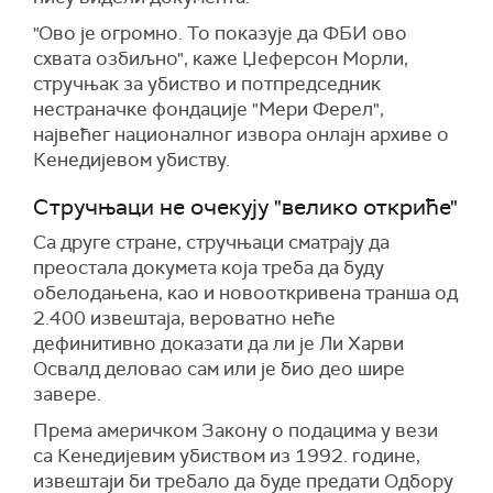
"Ово је огромно. То показује да ФБИ ово
схвата озбиљно", каже Џеферсон Морли,
стручњак за убиство и потпредседник
нестраначке фондације "Мери Ферел",
највећег националног извора онлајн архиве о
Кенедијевом убиству.
Стручњаци не очекују "велико откриће"
Са друге стране, стручњаци сматрају да
преостала докумета која треба да буду
обелодањена, као и новооткривена транша од
2.400 извештаја, вероватно неће
дефинитивно доказати да ли је Ли Харви
Освалд деловао сам или је био део шире
завере.
Према америчком Закону о подацима у вези
са Кенедијевим убиством из 1992. године,
извештаји би требало да буде предати Одбору