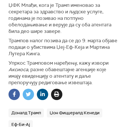
ЏФК Млађи, кога је Трамп именовао за
секретара за здравство и људске услуге,
годинама је позивао на потпуно
обелодањивање и верује да су оба атентата
била део шире завере.
Трампов налог позива да се до 9. марта објаве
подаци о убиствима Џеј-Еф-Кеја и Мартина
Лутера Кинга.
Упркос Трамповом наређењу, кажу извори
Аксиоса
, разне обавештајне агенције које
имају евиденцију о атентату и даље
препоручују редиговање извештаја.
Доналд Трамп
Џон Фицџералд Кенеди
Еф-Би-Ај