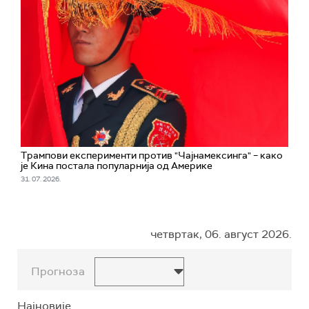
Трампови експерименти против "Чајнамексинга" – како
је Кина постала популарнија од Америке
31. 07. 2026.
четвртак, 06. август 2026.
Прогноза
Најновије