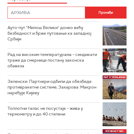
Ауто-пут "Милош Велики" донео већу
безбедност и брже путовање ка западној
Србији
Рад на високим температурама – синдикати
траже да смернице постану законска
обавеза
Зеленски: Партнери одбили да обезбеде
противракетне системе; Захарова: Макрон
наређује Кијеву
Топлотни талас не посустаје – жива у
термометру и до 40 степени