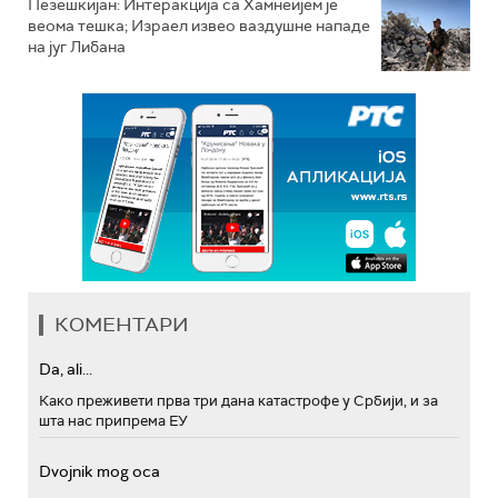
Пезешкијан: Интеракција са Хамнеијем је
веома тешка; Израел извео ваздушне нападе
на југ Либана
КОМЕНТАРИ
Da, ali...
Како преживети прва три дана катастрофе у Србији, и за
шта нас припрема ЕУ
Dvojnik mog oca