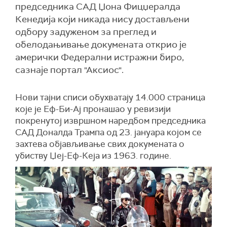
председника САД Џона Фицџералда
Кенедија који никада нису достављени
одбору задуженом за преглед и
обелодањивање докумената открио је
амерички Федерални истражни биро,
сазнаје портал "Аксиос".
Нови тајни списи обухватају 14.000 страница
које је Еф-Би-Ај пронашао у ревизији
покренутој извршном наредбом председника
САД Доналда Трампа од 23. јануара којом се
захтева објављивање свих докумената о
убиству Џеј-Еф-Кеја из 1963. године.