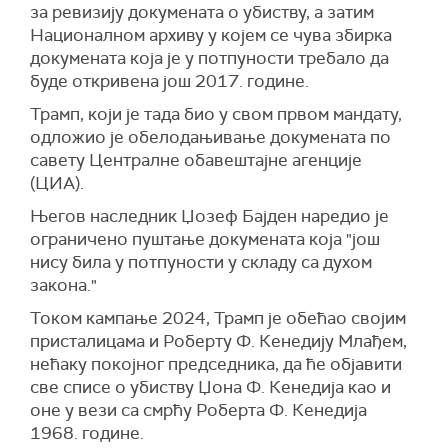
за ревизију докумената о убиству, а затим
Националном архиву у којем се чува збирка
докумената која је у потпуности требало да
буде откривена још 2017. године.
Трамп, који је тада био у свом првом мандату,
одложио је обелодањивање докумената по
савету Централне обавештајне агенције
(ЦИА).
Његов наследник Џозеф Бајден наредио је
ограничено пуштање докумената која "још
нису била у потпуности у складу са духом
закона."
Током кампање 2024, Трамп је обећао својим
присталицама и Роберту Ф. Кенедију Млађем,
нећаку покојног председника, да ће објавити
све списе о убиству Џона Ф. Кенедија као и
оне у вези са смрћу Роберта Ф. Кенедија
1968. године.