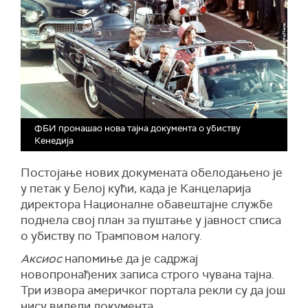
ФБИ пронашао нова тајна документа о убиству
Кенедија
Постојање нових докумената обелодањено је
у петак у Белој кући, када је Канцеларија
директора Националне обавештајне службе
поднела свој план за пуштање у јавност списа
о убиству по Трамповом налогу.
Аксиос
напомиње да је садржај
новопронађених записа строго чувана тајна.
Три извора америчког портала рекли су да још
нису видели документа.