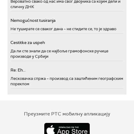
Вероватно свако од нас има свог двојника са којим дели и
сличну ДНК
Nemogućnost tusiranja
Не туширате се сваког дана – не стидите се, то је здраво
Cestitke za uspeh
Да ли сте знали да се најбоље грамофонске ручице
производе у Србији
Re: Eh...
Лесковачка спржа – производ са заштићеним географским
пореклом
Преузмите РТС мобилну апликацију