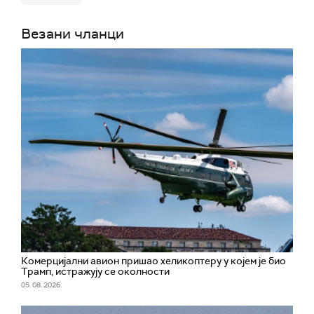
Везани чланци
Комерцијални авион пришао хеликоптеру у којем је био
Трамп, истражују се околности
05. 08. 2026.