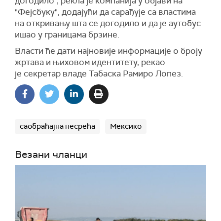
догодило", рекла је компанија у објави на
"Фејсбуку", додајући да сарађује са властима
на откривању шта се догодило и да је аутобус
ишао у границама брзине.
Власти ће дати најновије
информације о
броју
жртава и њиховом идентитету, рекао
је
секретар
владе Табаска Рамиро Лопез.
саобраћајна несрећа
Мексико
Везани чланци