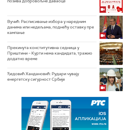
позива добровољне даваоце
Вучић: Расписивање избора у наредним
данима или недељама, поднећу оставку пре
кампање
Прекинута конститутивна седница у
Приштини – Курти нема кандидата, тражио
додатно време
Ђедовић Хандановић: Рудари чувају
енергетску сигурност Србије