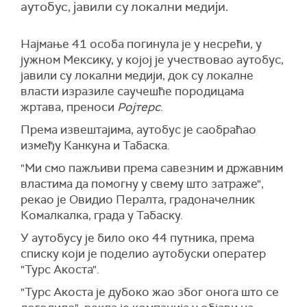
аутобус, јавили су локални медији.
Најмање 41 особа погинула је у несрећи, у
јужном
Мексику,
у којој је учествовао аутобус,
јавили су локални медији, док су локалне
власти изразиле саучешће породицама
жртава, преноси
Ројтерс
.
Према извештајима, аутобус је саобраћао
између Канкуна и Табаска.
"Ми смо пажљиви према савезним и државним
властима да помогну у свему што затраже",
рекао је Овидио Пералта, градоначелник
Комалкалка, града у Табаску.
У аутобусу је било око 44 путника, према
списку који је поделио аутобуски оператер
"Турс Акоста".
"Турс Акоста је дубоко жао због онога што се