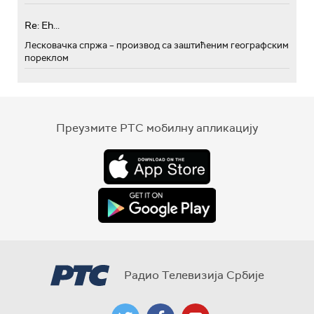
Re: Eh...
Лесковачка спржа – производ са заштићеним географским
пореклом
Преузмите РТС мобилну апликацију
Радио Телевизија Србије