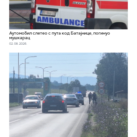
Аутомобил слетео с пута код Батајнице, погинуо
мушкарац
02. 08. 2026.