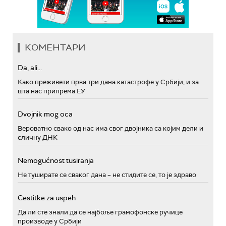
КОМЕНТАРИ
Da, ali...
Како преживети прва три дана катастрофе у Србији, и за
шта нас припрема ЕУ
Dvojnik mog oca
Вероватно свако од нас има свог двојника са којим дели и
сличну ДНК
Nemogućnost tusiranja
Не туширате се сваког дана – не стидите се, то је здраво
Cestitke za uspeh
Да ли сте знали да се најбоље грамофонске ручице
производе у Србији