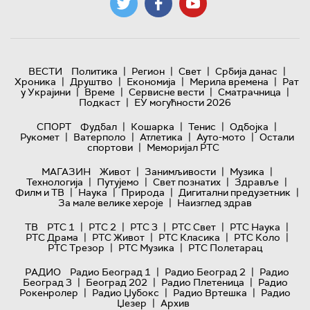
|
|
|
|
ВЕСТИ
Политика
Регион
Свет
Србија данас
|
|
|
|
Хроника
Друштво
Економија
Мерила времена
Рат
|
|
|
|
у Украјини
Време
Сервисне вести
Сматрачница
|
Подкаст
ЕУ могућности 2026
|
|
|
|
СПОРТ
Фудбал
Кошарка
Тенис
Одбојка
|
|
|
|
Рукомет
Ватерполо
Атлетика
Ауто-мото
Остали
|
спортови
Меморијал РТС
|
|
|
МАГАЗИН
Живот
Занимљивости
Музика
|
|
|
|
Технологијa
Путујемо
Свет познатих
Здравље
|
|
|
|
Филм и ТВ
Наука
Природа
Дигитални предузетник
|
За мале велике хероје
Наизглед здрав
|
|
|
|
|
ТВ
РТС 1
РТС 2
РТС 3
РТС Свет
РТС Наука
|
|
|
|
РТС Драма
РТС Живот
РТС Класика
РТС Коло
|
|
РТС Трезор
РТС Музика
РТС Полетарац
|
|
РАДИО
Радио Београд 1
Радио Београд 2
Радио
|
|
|
Београд 3
Београд 202
Радио Плетеница
Радио
|
|
|
Рокенролер
Радио Џубокс
Радио Вртешка
Радио
|
Џезер
Архив