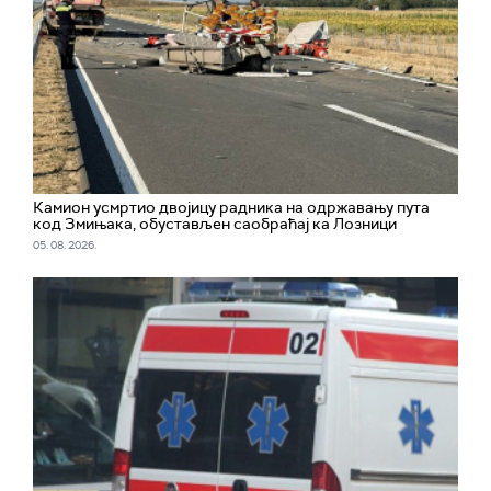
Камион усмртио двојицу радника на одржавању пута
код Змињака, обустављен саобраћај ка Лозници
05. 08. 2026.