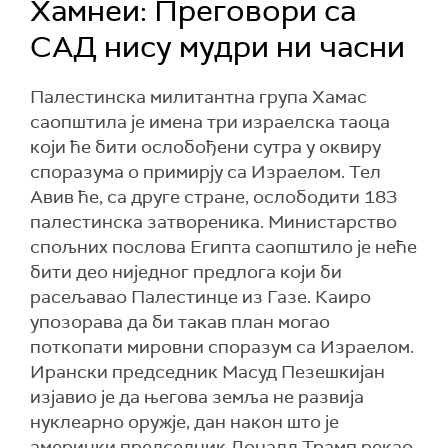
Хамнеи: Преговори са
САД нису мудри ни часни
Палестинска милитантна група Хамас
саопштила је имена три израелска таоца
који ће бити ослобођени сутра у оквиру
споразума о примирју са Израелом. Тел
Авив ће, са друге стране, ослободити 183
палестинска затвореника. Министарство
спољних послова Египта саопштило је неће
бити део ниједног предлога који би
расељавао Палестинце из Газе. Каиро
упозорава да би такав план могао
поткопати мировни споразум са Израелом.
Ирански председник Масуд Пезешкијан
изјавио је да његова земља не развија
нуклеарно оружје, дан након што је
амерички председник Доналд Трамп рекао