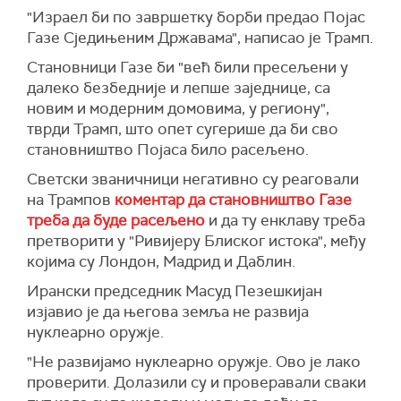
Суд је такође издао налоге за тројицом лидера
учине саме.
"Израел би по завршетку борби предао Појас
раније ове недеље да жели да створи нови
Хамаса од којих су сви убијени.
Може кривично гонити злочине које су
Газе Сједињеним Државама", написао је Трамп.
нуклеарни споразум са Техераном и да би рад
У образложењу Трампое одлуке иситче се да
починили држављани држава чланица или
на пакту требало да почне одмах.
Становници Газе би "већ били пресељени у
су поступци МКС-а поставили "опасан
други актери на територији држава чланица.
далеко безбедније и лепше заједнице, са
Трампа је повукао САД из значајног
преседан“.
САД нису држава чланица МКС-а.
новим и модерним домовима, у региону",
нуклеарног споразума са Ираном из 2015.
Санкције укључују блокирање уласка
тврди Трамп, што опет сугерише да би сво
током свог првог мандата у Белој кући, а
(
Reuters
)
званичника МКС-а у САД.
становништво Појаса било расељено.
напори да се он оживи били су неуспешни.
(
Times of Israel
)
Светски званичници негативно су реаговали
(
Times of Israel
)
на Трампов
коментар да становништво Газе
треба да буде расељено
и да ту енклаву треба
претворити у "Ривијеру Блиског истока", међу
којима су Лондон, Мадрид и Даблин.
Ирански председник Масуд Пезешкијан
изјавио је да његова земља не развија
нуклеарно оружје.
"Не развијамо нуклеарно оружје. Ово је лако
проверити. Долазили су и проверавали сваки