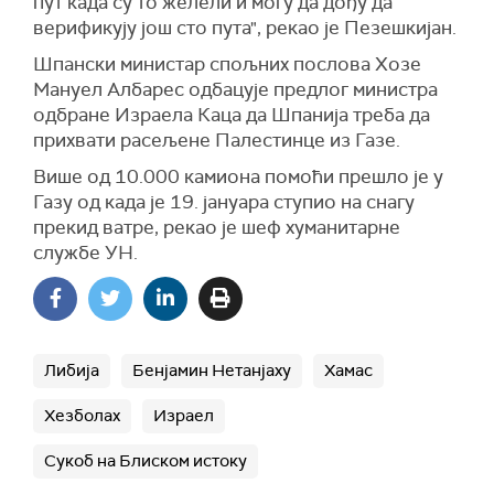
пут када су то желели и могу да дођу да
верификују још сто пута", рекао је Пезешкијан.
Шпански министар спољних послова Хозе
Мануел Албарес одбацује предлог министра
одбране Израела Каца да Шпанија треба да
прихвати расељене Палестинце из Газе.
Више од 10.000 камиона помоћи прешло је у
Газу од када је 19. јануара ступио на снагу
прекид ватре, рекао је шеф хуманитарне
службе УН.
Либија
Бенјамин Нетанјаху
Хамас
Хезболах
Израел
Сукоб на Блиском истоку