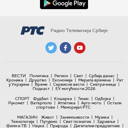
Радио Телевизија Србије
|
|
|
|
ВЕСТИ
Политика
Регион
Свет
Србија данас
|
|
|
|
Хроника
Друштво
Економија
Мерила времена
Рат
|
|
|
|
у Украјини
Време
Сервисне вести
Сматрачница
|
Подкаст
ЕУ могућности 2026
|
|
|
|
СПОРТ
Фудбал
Кошарка
Тенис
Одбојка
|
|
|
|
Рукомет
Ватерполо
Атлетика
Ауто-мото
Остали
|
спортови
Меморијал РТС
|
|
|
МАГАЗИН
Живот
Занимљивости
Музика
|
|
|
|
Технологијa
Путујемо
Свет познатих
Здравље
|
|
|
|
Филм и ТВ
Наука
Природа
Дигитални предузетник