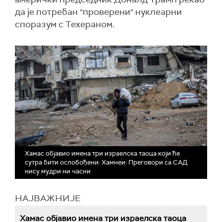
да је потребан "проверени" нуклеарни
споразум с Техераном.
Хамас објавио имена три израелска таоца који ће
сутра бити ослобођени: Хамнеи: Преговори са САД
нису мудри ни часни
НАЈВАЖНИЈЕ
Хамас објавио имена три израелска таоца