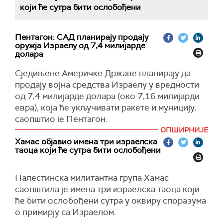
који ће сутра бити ослобођени
Пентагон: САД планирају продају
оружја Израелу од 7,4 милијарде
долара
Сједињене Америчке Државе планирају да
продају војна средства Израелу у вредности
од 7,4 милијарде долара (око 7,16 милијарди
евра), која ће укључивати ракете и муницију,
саопштио је Пентагон.
ОПШИРНИЈЕ
Пентагон је саопштио да је Стејт департмент
Хамас објавио имена три израелска
одобрио пакет вредан 6,75 милијарди долара
таоца који ће сутра бити ослобођени
који укључује муницију и комплете за
навођење, пренео је
Ројтерс.
Палестинска милитантна група Хамас
Такође је детаљно наведен договор од 660
саопштила је имена три израелска таоца који
милиона долара за продају "паклених ракета",
ће бити ослобођени сутра у оквиру споразума
за које би главни достављач била америчка
о примирју са Израелом.
компанија "Локид Мартин".