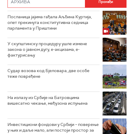
Посланица јајима гађала Аљбина Куртија,
опет прекинута конститутивна седница
парламента у Приштини
У скупштинску процедуру ушле измене
закона о јавном дугу, е-акцизама, е-
фактурисању
Судар возова код Бјеловара, две особе
теже повређене
На излазу из Србије на Батровцима
вишесатно чекање, међузона испуњена
Инвестициони фондови у Србији – поверење
у њих и даље мало, али постоји простор за