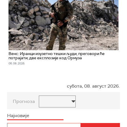
Венс: Иранци изузетно тешки људи, преговори ће
потрајати; две експлозије код Ормуза
06. 08. 2026.
субота, 08. август 2026.
Прогноза
Најновије