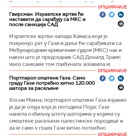
Таоци који ће сутра бити ослобођени су Ели
ОПШИРНИЈЕ
За продају оружја потребно је одобрење
Схараби, Охад Бен Ами и Ор Левy, саопштио је
Гвирсман: Израелске жртве ће
Представничког дома и комитета Сената.
портпарол оружаног крила Хамаса Абу Обеид.
наставити да сарађују са МКС и
после санкција САД
Администрација бившег председника САД
Тел Авив је потврдио да је примио Хамасов
Џозефа Бајдена обавестила је Конгрес о
списак троје израелских заробљеника који ће
Израелске жртве напада Хамаса који је
предложеној продаји оружја Израелу у
бити пуштени у суботу.
покренуо рат у Гази и даље ће сарађивати са
вредности од осам милијарди долара у јануару,
Међународним кривичним судом (МКС) чак и
Израел ће, са друге стране, ослободити 183
потврдила су тада два америчка званичника,
након што је председник САД Доналд Трамп
палестинска затвореника.
пре него што је нови амерички председник
увео санкције том трибуналу, изјавила је
Доналд Трамп преузео дужност, 20. јануара.
(
Al Jazeera
)
адвокат жртава и породица жртава Јаел Виас
ОПШИРНИЈЕ
(Танјуг)
Гвирсман.
Портпарол општине Газа: Само
граду Гази потребно хитно 120.000
Санкције су одмазда за издавање налога за
шатора за расељене
хапшење израелског премијера Бенјамина
Хосни Махна, портпарол општине Газа изјавио
Нетанјахуа и његовог бившег шефа одбране
је да је олуја која је погодила Појас Газе
Јоава Галанта, који су оптужени за ратне
нанела озбиљну штету шаторима у којима су
злочине и злочине против човечности у Гази.
смештене расељене палестинске породице и
Тужилац МКС-а такође истражује нападе које
да је само у граду Гази хитно потребно
је предводио Хамас 7. октобра 2023. у којима
120.000 шатора или одговарајућих стамбених
ОПШИРНИЈЕ