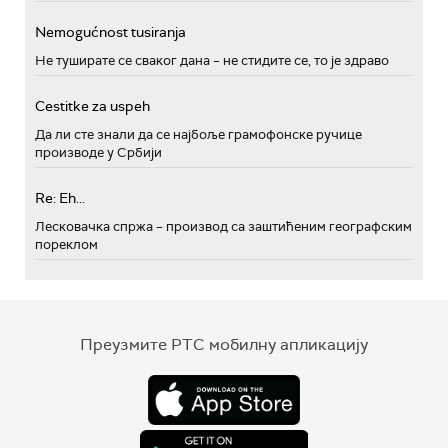
Nemogućnost tusiranja
Не туширате се сваког дана – не стидите се, то је здраво
Cestitke za uspeh
Да ли сте знали да се најбоље грамофонске ручице
производе у Србији
Re: Eh...
Лесковачка спржа – производ са заштићеним географским
пореклом
Преузмите РТС мобилну апликацију