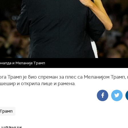
налда и Меланије Трамп
га Трамп је био спреман за плес са Меланијом Трамп, к
шешир и открила лице и рамена.
 Трамп
 чланци