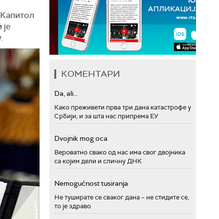
 Капитол
 је
.
КОМЕНТАРИ
Da, ali...
Како преживети прва три дана катастрофе у
Србији, и за шта нас припрема ЕУ
Dvojnik mog oca
Вероватно свако од нас има свог двојника
са којим дели и сличну ДНК
Nemogućnost tusiranja
Не туширате се сваког дана – не стидите се,
то је здраво