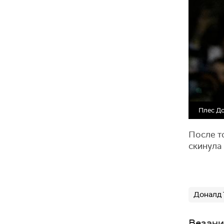
Плес До
После то
скинула 
Доналд
Везани