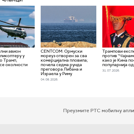
лни авион
CENTCOM: Ормуски
Трампови експ
ликоптеру у
мореуз отворен за сва
против "Чајнам
ио Трамп,
комерцијална пловила;
како је Кина п
 се околности
почела седма рунда
популарнија о
преговора Либана и
31. 07. 2026.
Израела у Риму
04. 08. 2026.
Преузмите РТС мобилну апли