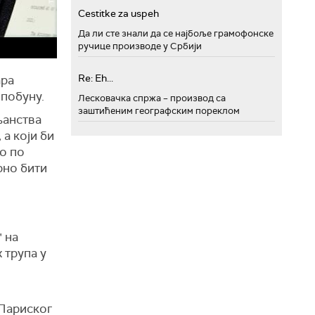
Cestitke za uspeh
Да ли сте знали да се најбоље грамофонске
ручице производе у Србији
Re: Eh...
ара
 побуну.
Лесковачка спржа – производ са
заштићеним географским пореклом
љанства
а који би
о по
рно бити
 на
 трупа у
 Париског