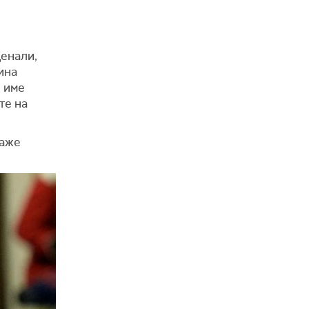
Денали,
ин
а
о име
те на
лаже