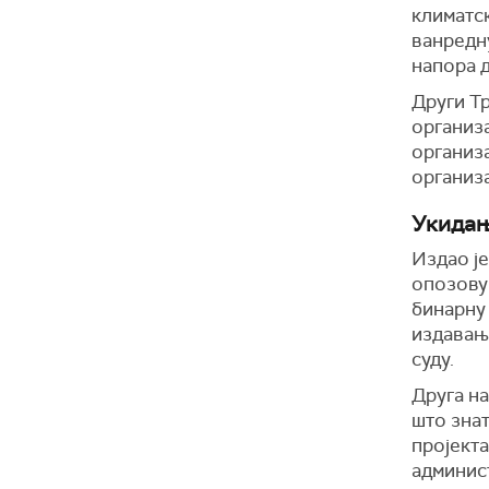
климатск
ванредну
напора 
Други Т
организа
организ
организа
Укидањ
Издао је
опозову 
бинарну 
издавање
суду.
Друга н
што зна
пројекта
админис