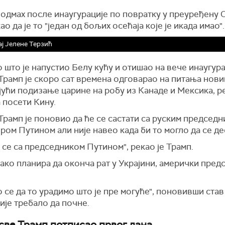
 одмах после инаугурације по повратку у преуређену 
ао да је то "један од бољих осећаја које је икада имао".
ј Јелене Терзић
 што је напустио Белу кућу и отишао на вече инаугур
Трамп је скоро сат времена одговарао на питања нов
ући подизање царине на робу из Канаде и Мексика, р
 посети Кину.
Трамп је поновио да ће се састати са руским председ
ом Путином али није навео када би то могло да се де
 се са председником Путином", рекао је Трамп.
ако планира да оконча рат у Украјини, амерички предс
 се да то урадимо што је пре могуће", поновивши став 
ије требало да почне.
 све Трамп потписао првог дана