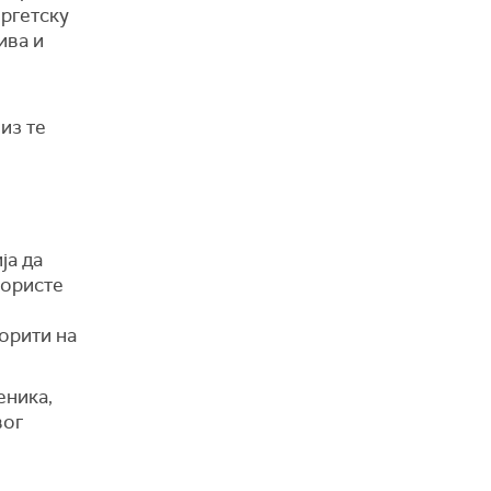
ергетску
ива и
из те
ја да
користе
орити на
еника,
вог