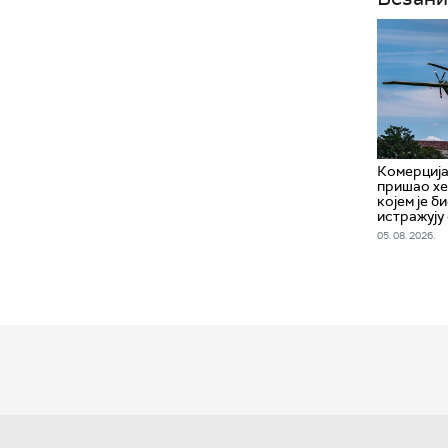
Комерција
пришао хе
којем је б
истражују
05. 08. 2026.