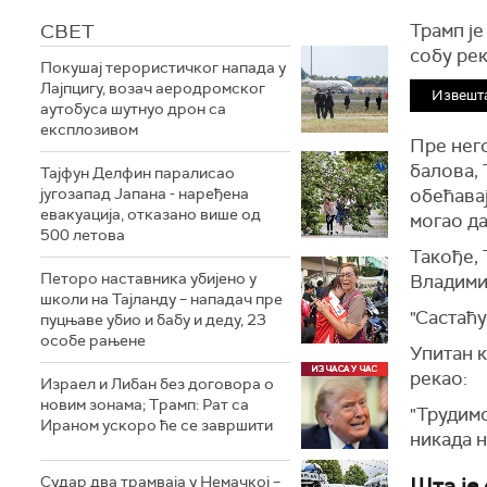
СВЕТ
Трамп је
собу рек
Покушај терористичког напада у
Лајпцигу, возач аеродромског
Извешта
аутобуса шутнуо дрон са
експлозивом
Пре него
балова, 
Тајфун Делфин паралисао
југозапад Јапана - наређена
обећавај
евакуација, отказано више од
могао да
500 летова
Такође, 
Петоро наставника убијено у
Владимир
школи на Тајланду – нападач пре
"Састаћу
пуцњаве убио и бабу и деду, 23
особе рањене
Упитан к
рекао:
Израел и Либан без договора о
новим зонама; Трамп: Рат са
"Трудимо
Ираном ускоро ће се завршити
никада н
Судар два трамваја у Немачкој –
Шта је