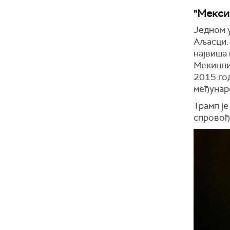
"Мекси
Једн
ом 
Аљасци.
највиша
Мекинли
2015.го
међунар
Трамп ј
спровођ