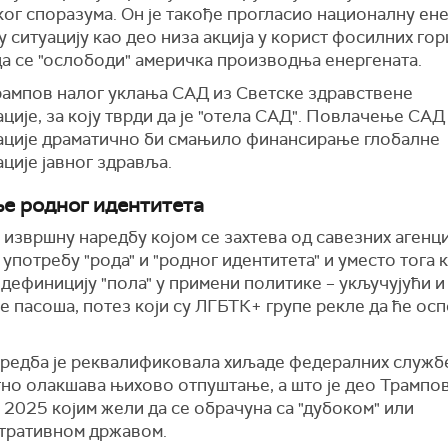
ог споразума. Он је такође прогласио националну ен
 ситуацију као део низа акција у корист фосилних гор
да се "ослободи" америчка производња енергената.
рампов налог уклања САД из Светске здравствене
ције, за коју тврди да је "отела САД". Повлачење САД 
ације драматично би смањило финансирање глобалне
ције јавног здравља.
е родног идентитета
 извршну наредбу којом се захтева од савезних агенци
употребу "рода" и "родног идентитета" и уместо тога 
дефиницију "пола" у примени политике – укључујући и
 пасоша, потез који су ЛГБТК+ групе рекле да ће осп
аредба је реквалификовала хиљаде федералних служб
тно олакшава њихово отпуштање, а што је део Трампо
 2025 којим жели да се обрачуна са "дубоком" или
тративном државом.