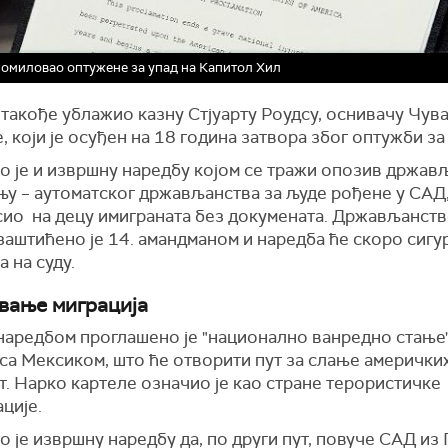
омиловао оптужене за упад на Капитол Хил
 такође ублажио казну Стјуарту Роудсу, оснивачу Чув
, који је осуђен на 18 година затвора због оптужби за
о је и извршну наредбу којом се тражи опозив држав
у – аутоматског држављанства за људе рођене у САД, 
сио на децу имиграната без докумената. Држављанств
заштићено је 14. амандманом и наредба ће скоро сигу
 на суду.
вање миграција
наредбом проглашено је "национално ванредно стање"
са Мексиком, што ће отворити пут за слање америчких
т. Нарко картеле означио је као стране терористичке
ције.
 је извршну наредбу да, по други пут, повуче САД из