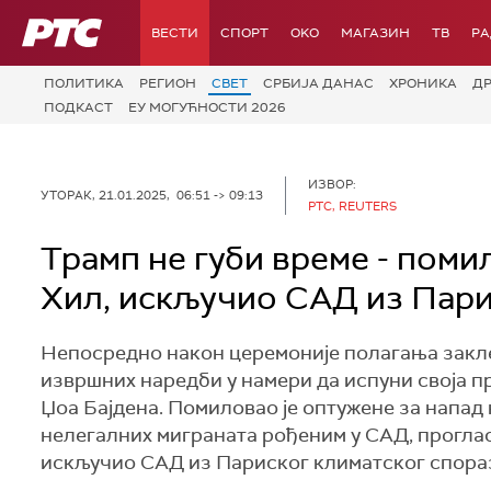
РТС
ВЕСТИ
СПОРТ
OKO
МАГАЗИН
ТВ
Р
ПОЛИТИКА
РЕГИОН
СВЕТ
СРБИЈА ДАНАС
ХРОНИКА
Д
ПОДКАСТ
ЕУ МОГУЋНОСТИ 2026
ИЗВОР:
УТОРАК, 21.01.2025, 06:51 -> 09:13
РТС, REUTERS
Трамп не губи време - поми
Хил, искључио САД из Пари
Непосредно након церемоније полагања закле
извршних наредби у намери да испуни своја 
Џоа Бајдена. Помиловао је оптужене за напад
нелегалних миграната рођеним у САД, проглас
искључио САД из Париског климатског спораз