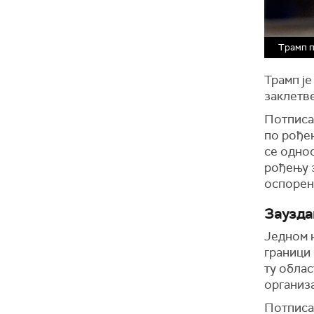
Трамп п
Трамп је
заклетве
Потписа
по рођењ
се одно
рођењу 
оспорена
Заузда
Једном 
граници 
ту облас
организа
Потписао