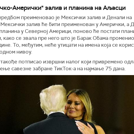
чко-Амерички" залив и планина на Аљасци
уредбом
преименова
о
је Мексички залив и Денали на
 Мексички залив ће бити преименован у Амерички, а 
 планина у Северној Америци,
поново ће постати
план
, к
ако
се звала пре него што је Барак Обама промени
дине.
То, међутим, неће
утицати на имена
која
се корис
одном нивоу.
е такође потписао извршни налог који привремено од
ење савезне забране ТикТок-а на најмање 75 дана.