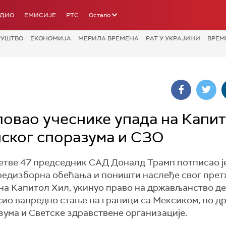
АДИО
ЕМИСИЈЕ
РТС
Остало
РУШТВО
ЕКОНОМИЈА
МЕРИЛА ВРЕМЕНА
РАТ У УКРАЈИНИ
ВРЕМ
ловао учеснике упада на Капи
ског споразума и СЗО
тве 47 председник САД Доналд Трамп потписао ј
предизборна обећања и поништи наслеђе свог пре
 на Капитол Хил, укинуо право на држављанство д
ио ванредно стање на граници са Мексиком, по др
ума и Светске здравствене организације.