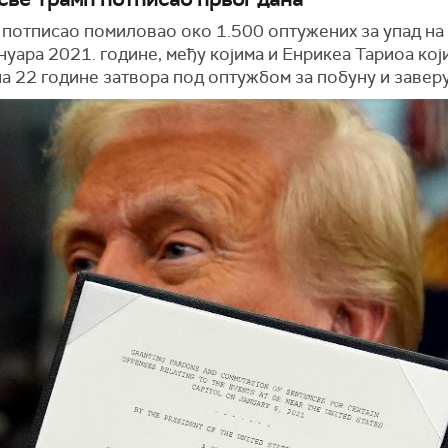
е потписао помиловао око 1.500 оптужених за упад на
ануара 2021. године, међу којима и Енрикеа Тариоа који
а 22 године затвора под оптужбом за побуну и заверу