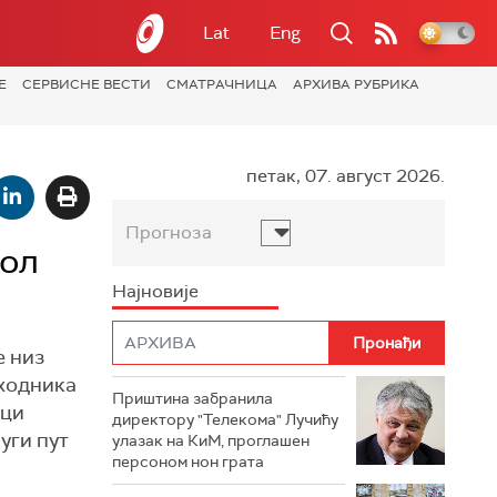
Lat
Eng
Е
СЕРВИСНЕ ВЕСТИ
СМАТРАЧНИЦА
АРХИВА РУБРИКА
петак, 07. август 2026.
Прогноза
тол
Најновије
е низ
тходника
Приштина забранила
еци
директору "Телекома" Лучићу
уги пут
улазак на КиМ, проглашен
персоном нон грата