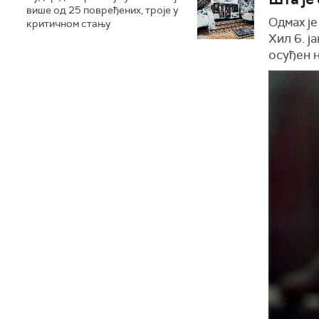
више од 25 повређених, троје у
Одмах ј
критичном стању
Хил 6. ј
осуђен н