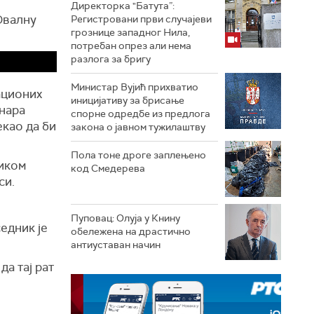
Директорка "Батута”:
Овалну
Регистровани први случајеви
грознице западног Нила,
потребан опрез али нема
разлога за бригу
Министар Вујић прихватио
ационих
иницијативу за брисање
инара
спорне одредбе из предлога
екао да би
закона o јавном тужилаштву
Пола тоне дроге заплењено
ником
код Смедерева
си.
Пуповац: Олуја у Книну
едник је
обележена на драстично
антиуставан начин
да тај рат