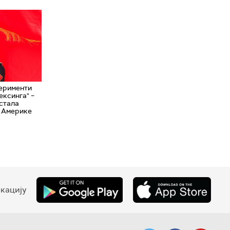
ерименти
ексинга" –
остала
д Америке
кацију