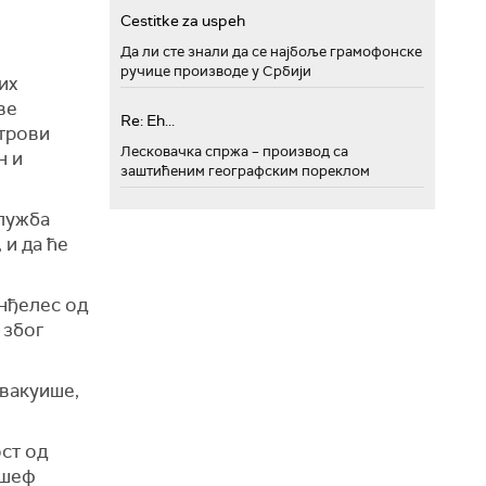
Cestitke za uspeh
Да ли сте знали да се најбоље грамофонске
ручице производе у Србији
их
ве
Re: Eh...
етрови
Лесковачка спржа – производ са
н и
заштићеним географским пореклом
служба
 и да ће
нђелес од
 због
евакуише,
ст од
 шеф