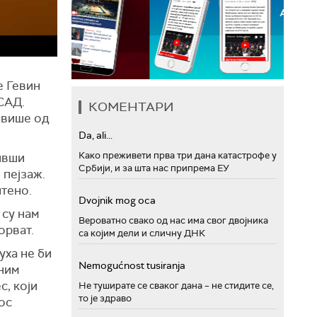
е Гевин
САД.
КОМЕНТАРИ
 више од
Da, ali...
Како преживети прва три дана катастрофе у
ивши
Србији, и за шта нас припрема ЕУ
 пејзаж.
штено.
Dvojnik mog oca
 су нам
Вероватно свако од нас има свог двојника
орват.
са којим дели и сличну ДНК
уха не би
Nemogućnost tusiranja
ним
с, који
Не туширате се сваког дана – не стидите се,
то је здраво
ос