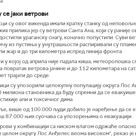
а.
 се јаки ветрови
сци су овог викенда имали кратку станку од неповољн
их прилика јер су ветрови Санта Ана, који су раније о
остигли ураганску снагу, коначно попустили. Суви в
ичу из пустиња у унутрашњости распиривали су пламе
и жар и до три километра испред линија фронта.
и у којој од априла није падала киша, метеоролошка 
 повратак ветрова јачине и до 112 километара на сат,
ет трајати до среде.
ици су упозорили целокупну популацију округа Лос А
 милиона становника да буду спремни да се евакуише
стихије али и токсичног дима.
ље, више од 100.000 људи добило је наређење да се 
ош 87.000 њих суочава са упозорењима о евакуацији.
трови у комбинацији са ниском влагом одржаће опасно
у целом округу Лос Анђелес веома високом", рекао је