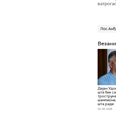
ватрога
Лос Анђ
Везани
Дејан Удо
шта бих с
троструке
шампионе,
шта раде
03. 08. 2026.