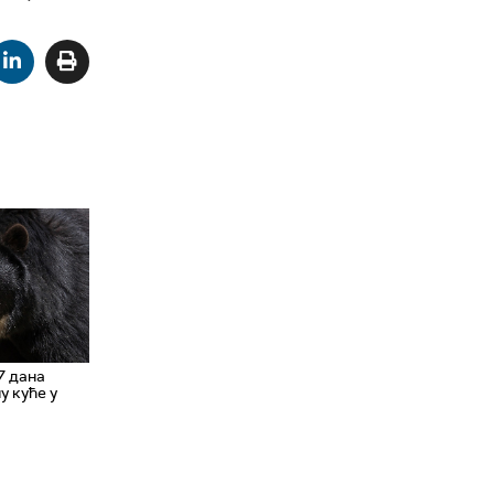
7 дана
у куће у