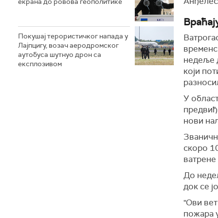
Анђелес
екрана до ровова геополитике
Враћају
Покушај терористичког напада у
Ватрога
Лајпцигу, возач аеродромског
временск
аутобуса шутнуо дрон са
недеље д
експлозивом
који пот
разносил
У област
предвиђа
нови нал
Званичн
скоро 10
ватрене 
До неде
док се ј
"Ови ве
пожара 