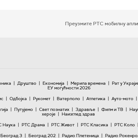
Преузмите РТС мобилну апли
|
|
|
|
оника
Друштво
Економија
Мерила времена
Рат у Украји
ЕУ могућности 2026
|
|
|
|
|
|
ис
Одбојка
Рукомет
Ватерполо
Атлетика
Ауто-мото
|
|
|
|
|
гијa
Путујемо
Свет познатих
Здравље
Филм и ТВ
Нау
|
хероје
Наизглед здрав
|
|
|
|
С Наука
РТС Драма
РТС Живот
РТС Класика
РТС Коло
|
|
|
 Београд 3
Београд 202
Радио Плетеница
Радио Рокенро