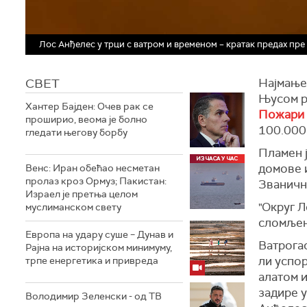
Лос Анђелес у трци с ватром и временом – кратак предах пре
СВЕТ
Најмање 
Њусом ре
Хантер Бајден: Очев рак се
Пожари 
проширио, веома је болно
100.000 
гледати његову борбу
Пламен ј
домове и
Венс: Иран обећао несметан
пролаз кроз Ормуз; Пакистан:
Званични
Израел је претња целом
"Округ Л
муслиманском свету
сломљена
Европа на удару суше – Дунав и
Ватрогас
Рајна на историјском минимуму,
ли успо
трпе енергетика и привреда
алатом и
задире у
Володимир Зеленски - од ТВ