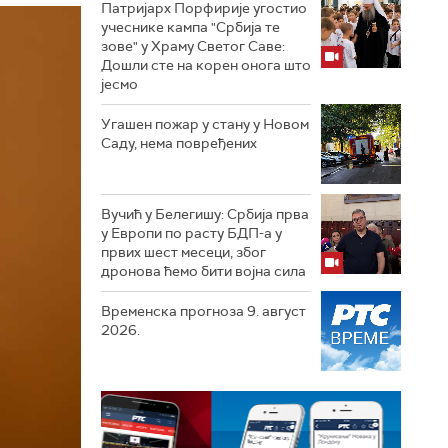
Патријарх Порфирије угостио
учеснике кампа "Србија те
зове" у Храму Светог Саве:
Дошли сте на корен онога што
јесмо
Угашен пожар у стану у Новом
Саду, нема повређених
Вучић у Белегишу: Србија прва
у Европи по расту БДП-а у
првих шест месеци, због
дронова ћемо бити војна сила
Временска прогноза 9. август
2026.