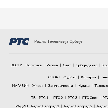
Радио Телевизија Србије
|
|
|
|
ВЕСТИ
Политика
Регион
Свет
Србија данас
Хр
|
|
СПОРТ
Фудбал
Кошарка
Тен
|
|
|
МАГАЗИН
Живот
Занимљивости
Музика
Техноло
|
|
|
|
ТВ
РТС 1
РТС 2
РТС 3
РТС Свет
РТ
|
|
РАДИО
Радио Београд 1
Радио Београд 2
Радио