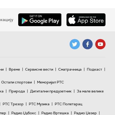
кацију
|
|
|
|
|
ни
Време
Сервисне вести
Сматрачница
Подкаст
|
Остали спортови
Меморијал РТС
|
|
|
ка
Природа
Дигитални предузетник
За мале велике
|
|
|
РТС Трезор
РТС Музика
РТС Полетарац
|
|
|
|
лер
Радио Џубокс
Радио Вртешка
Радио Џезер