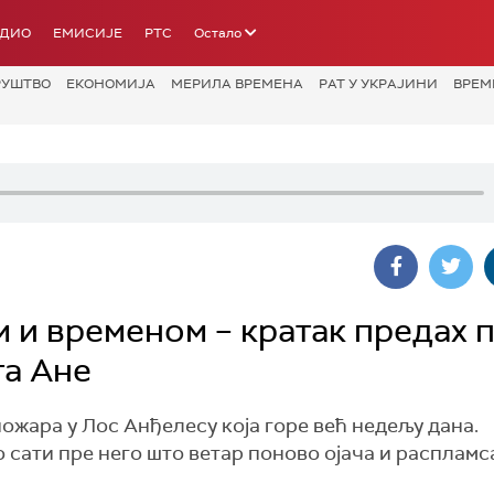
АДИО
ЕМИСИЈЕ
РТС
Остало
РУШТВО
ЕКОНОМИЈА
МЕРИЛА ВРЕМЕНА
РАТ У УКРАЈИНИ
ВРЕМ
м и временом – кратак предах 
та Ане
пожара у Лос Анђелесу која горе већ недељу дана.
 сати пре него што ветар поново ојача и распламса