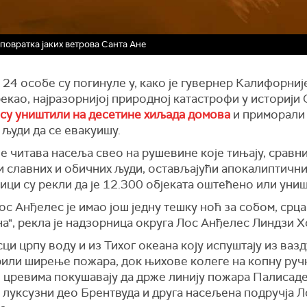
 повратка јаких ветрова Санта Ане
24 особе су погинуле у, како је гувернер Калифорниј
као, најразорнијој природној катастрофи у историји 
су уништили на десетине хиљада домова
и приморали
људи да се евакуишу.
е читава насеља свео на рушевине које тињају, сравн
 славних и обичних људи, остављајући апокалиптични
ци су рекли да је 12.300 објеката оштећено или уни
ос Анђелес је имао још једну тешку ноћ за собом, срца
", рекла је надзорница округа Лос Анђелес Линдзи Х
ци црпу воду и из Тихог океана коју испуштају из вазд
рили ширење пожара, док њихове колеге на копну руч
 цревима покушавају да држе линију пожара Палисаде
 луксузни део Брентвуда и друга насељена подручја Л