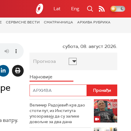
Lat
Eng
Е
СЕРВИСНЕ ВЕСТИ
СМАТРАЧНИЦА
АРХИВА РУБРИКА
субота, 08. август 2026.
Прогноза
Најновије
пре
Велимир Радојевић крв дао
стоти пут, из Института
упозоравају да су залихе
 ватру.
довољне за два дана