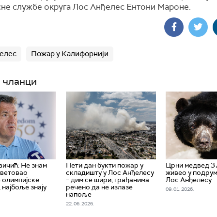
сне службе округа Лос Анђелес Ентони Мароне.
елес
Пожар у Калифорнији
 чланци
вичић: Не знам
Пети дан букти пожар у
Црни медвед 3
аветовао
складишту у Лос Анђелесу
живео у подрум
 олимпијске
– дим се шири, грађанима
Лос Анђелесу
 најбоље знају
речено да не излазе
09. 01. 2026.
напоље
22. 06. 2026.