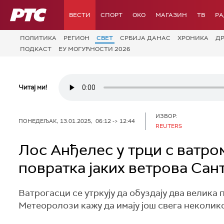
РТС
ВЕСТИ
СПОРТ
OKO
МАГАЗИН
ТВ
Р
ПОЛИТИКА
РЕГИОН
СВЕТ
СРБИЈА ДАНАС
ХРОНИКА
Д
ПОДКАСТ
ЕУ МОГУЋНОСТИ 2026
Читај ми!
ИЗВОР:
ПОНЕДЕЉАК, 13.01.2025, 06:12 -> 12:44
REUTERS
Лос Анђелес у трци с ватро
повратка јаких ветрова Сан
Ватрогасци се утркују да обуздају два велика 
Метеоролози кажу да имају још свега неколико