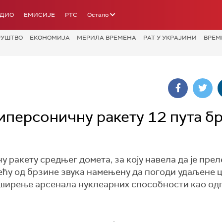
АДИО
ЕМИСИЈЕ
РТС
Остало
РУШТВО
ЕКОНОМИЈА
МЕРИЛА ВРЕМЕНА
РАТ У УКРАЈИНИ
ВРЕМ
иперсоничну ракету 12 пута б
у ракету средњег домета, за коју навела да је пре
већу од брзине звука намењену да погоди удаљене 
 ширење арсенала нуклеарних способности као од