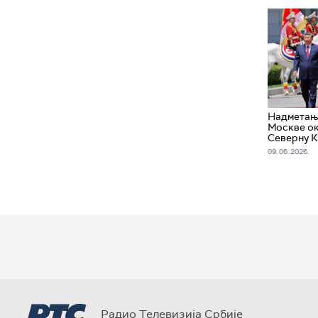
Надметањ
Москве ок
Северну К
09. 06. 2026.
Радио Телевизија Србије