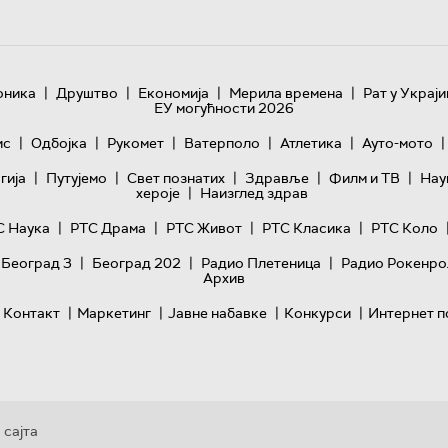
|
|
|
|
оника
Друштво
Економија
Мерила времена
Рат у Украји
ЕУ могућности 2026
|
|
|
|
|
|
ис
Одбојка
Рукомет
Ватерполо
Атлетика
Ауто-мото
|
|
|
|
|
гијa
Путујемо
Свет познатих
Здравље
Филм и ТВ
Нау
|
хероје
Наизглед здрав
|
|
|
|
С Наука
РТС Драма
РТС Живот
РТС Класика
РТС Коло
|
|
|
 Београд 3
Београд 202
Радио Плетеница
Радио Рокенро
Архив
|
|
|
|
Контакт
Маркетинг
Јавне набавке
Конкурси
Интернет п
 сајта