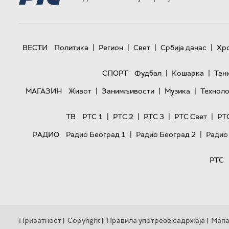
|
|
|
|
ВЕСТИ
Политика
Регион
Свет
Србија данас
Хр
|
|
СПОРТ
Фудбал
Кошарка
Тен
|
|
|
МАГАЗИН
Живот
Занимљивости
Музика
Техноло
|
|
|
|
ТВ
РТС 1
РТС 2
РТС 3
РТС Свет
РТ
|
|
РАДИО
Радио Београд 1
Радио Београд 2
Радио
РТС
Приватност
Copyright
Правила употребе садржаја
Мапа
|
|
|