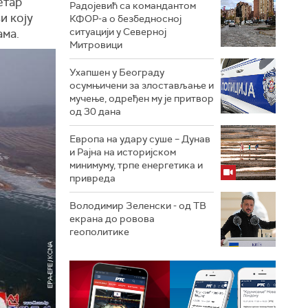
етар
Радојевић са командантом
и коју
КФОР-а о безбедносној
ситуацији у Северној
ама.
Митровици
Ухапшен у Београду
осумњичени за злостављање и
мучење, одређен му је притвор
од 30 дана
Европа на удару суше – Дунав
и Рајна на историјском
минимуму, трпе енергетика и
привреда
Володимир Зеленски - од ТВ
екрана до ровова
геополитике