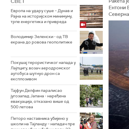
СВЕТ
Ракета ј
Ентони Б
Европа на удару суше – Дунав и
Северна
Рајна на историјском минимуму,
трпе енергетика и привреда
Володимир Зеленски - од ТВ
екрана до ровова геополитике
Покушај терористичког напада у
Лајпцигу, возач аеродромског
аутобуса шутнуо дрон са
експлозивом
Тајфун Делфин паралисао
југозапад Јапана - наређена
евакуација, отказано више од
500 летова
Петоро наставника убијено у
школи на Тајланду – нападач пре