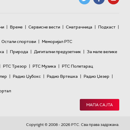
|
|
|
|
|
ни
Време
Сервисне вести
Сматрачница
Подкаст
|
Остали спортови
Меморијал РТС
|
|
|
ка
Природа
Дигитални предузетник
За мале велике
|
|
|
РТС Трезор
РТС Музика
РТС Полетарац
|
|
|
|
лер
Радио Џубокс
Радио Вртешка
Радио Џезер
ортал
МАПА САЈТА
Copyright © 2008 - 2026 РТС. Сва права задржана.