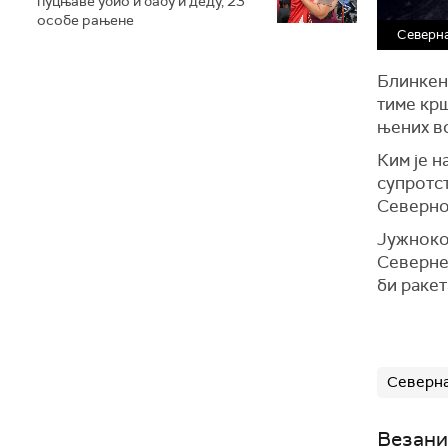
пуцњаве убио и бабу и деду, 23
особе рањене
Северна
Блинкен 
тиме крш
њених во
Ким је 
супротс
Северној
Јужноко
Северне 
би ракет
Северна
Везани