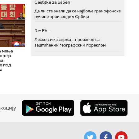
Cestitke za uspeh
Да ли сте знали да се најбоље грамофонске
ручице производе у Србији
Re: Eh...
Лесковачка спржа – производ са
заштићеним географским пореклом
а мења
Кореја
а,
е под
ма
кацију