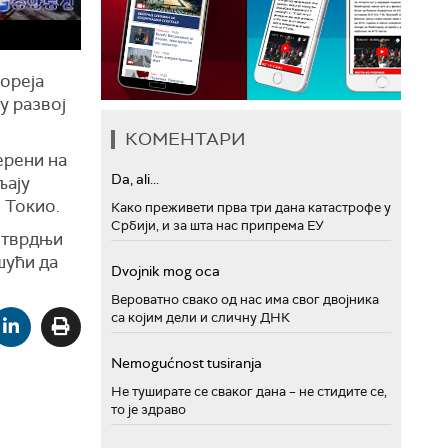
Кореја
у развој
КОМЕНТАРИ
ерени на
Da, ali...
љају
 Токио.
Како преживети прва три дана катастрофе у
Србији, и за шта нас припрема ЕУ
т тврдњи
шући да
Dvojnik mog oca
Вероватно свако од нас има свог двојника
са којим дели и сличну ДНК
Nemogućnost tusiranja
Не туширате се сваког дана – не стидите се,
то је здраво