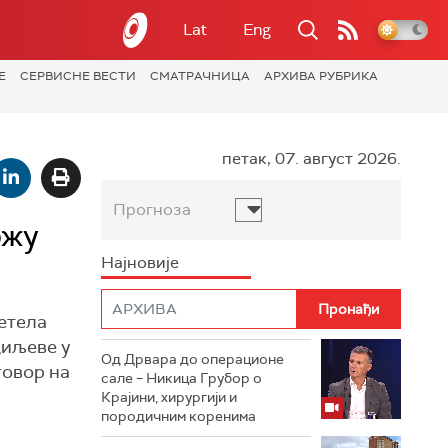
Lat
Eng
Е
СЕРВИСНЕ ВЕСТИ
СМАТРАЧНИЦА
АРХИВА РУБРИКА
петак, 07. август 2026.
Прогноза
ржу
Најновије
летела
циљеве у
Од Дрвара до операционе
говор на
сале – Никица Грубор о
Крајини, хирургији и
породичним коренима