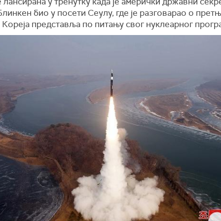
е лансирана у тренутку када је амерички државни секр
линкен био у посети Сеулу, где је разговарао о претњ
 Кореја представља по питању свог нуклеарног прогр