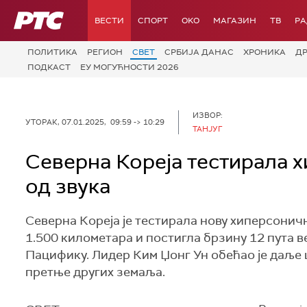
РТС
ВЕСТИ
СПОРТ
OKO
МАГАЗИН
ТВ
Р
ПОЛИТИКА
РЕГИОН
СВЕТ
СРБИЈА ДАНАС
ХРОНИКА
Д
ПОДКАСТ
ЕУ МОГУЋНОСТИ 2026
ИЗВОР:
УТОРАК, 07.01.2025, 09:59 -> 10:29
ТАНЈУГ
Северна Кореја тестирала х
од звука
Северна Кореја је тестирала нову хиперсоничн
1.500 километара и постигла брзину 12 пута 
Пацифику. Лидер Ким Џонг Ун обећао је даље
претње других земаља.