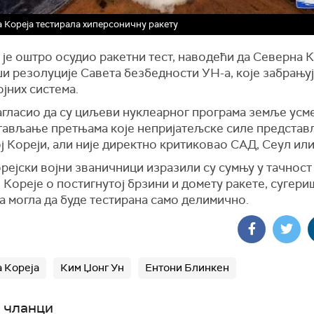
 Кореја тестирала хиперсоничну ракету
је оштро осудио ракетни тест, наводећи да Северна 
и резолуције Савета безбедности УН-а, које забрањуј
јних система.
нагласио да су циљеви нуклеарног програма земље усм
тављање претњама које непријатељске силе представ
 Кореји, али није директно критиковао САД, Сеул или
рејски војни званичници изразили су сумњу у тачнос
Кореје о постигнутој брзини и домету ракете, сугери
а могла да буде тестирана само делимично.
 Кореја
Ким Џонг Ун
Ентони Блинкен
 чланци