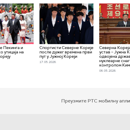
е Пекинга и
Спортисти Северне Кореје
Северна Кореј
о утицаја на
после дужег времена први
устав – Јужна 
ореју
пут у Јужној Кореји
одвојена држав
нуклеарне снаг
17. 05. 2026.
контролом Ки
06. 05. 2026.
Преузмите РТС мобилну апли