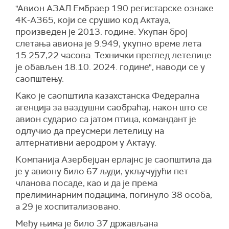
"Авион АЗАЛ Ембраер 190 регистарске ознаке
4К-АЗ65, који се срушио код Актауа,
произведен је 2013. године. Укупан број
слетања авиона је 9.949, укупно време лета
15.257,22 часова. Технички преглед летелице
је обављен 18.10. 2024. године", наводи се у
саопштењу.
Како је саопштила казахстанска Федерална
агенција за ваздушни саобраћај, након што се
авион сударио са јатом птица, командант је
одлучио да преусмери летелицу на
алтернативни аеродром у Актауу.
Компанија Азербејџан ерлајнс је саопштила да
је у авиону било 67 људи, укључујући пет
чланова посаде, као и да је према
прелиминарним подацима, погинуло 38 особа,
а 29 је хоспитализовано.
Међу њима је било 37 држављана