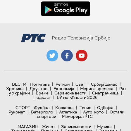
Радио Телевизија Србије
|
|
|
|
ВЕСТИ
Политика
Регион
Свет
Србија данас
|
|
|
|
Хроника
Друштво
Економија
Мерила времена
Рат
|
|
|
|
у Украјини
Време
Сервисне вести
Сматрачница
|
Подкаст
ЕУ могућности 2026
|
|
|
|
СПОРТ
Фудбал
Кошарка
Тенис
Одбојка
|
|
|
|
Рукомет
Ватерполо
Атлетика
Ауто-мото
Остали
|
спортови
Меморијал РТС
|
|
|
МАГАЗИН
Живот
Занимљивости
Музика