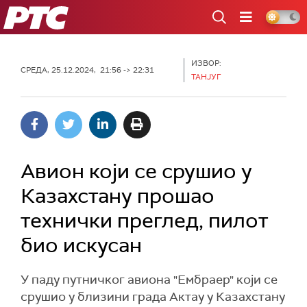
РТС
ИЗВОР:
СРЕДА, 25.12.2024, 21:56 -> 22:31
ТАНЈУГ
Авион који се срушио у
Казахстану прошао
технички преглед, пилот
био искусан
У паду путничког авиона "Ембраер" који се
срушио у близини града Актау у Казахстану