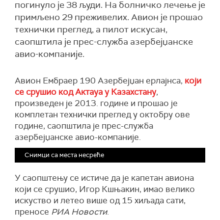
погинуло је 38 људи. На болничко лечење је
примљено 29 преживелих. Авион је прошао
технички преглед, а пилот искусан,
саопштила је прес-служба азербејџанске
авио-компаније.
Авион Ембраер 190 Азербејџан ерлајнса,
који
се срушио код Актауа у Казахстану
,
произведен је 2013. године и прошао је
комплетан технички преглед у октобру ове
године, саопштила је прес-служба
азербејџанске авио-компаније.
Снимци са места несреће
У саопштењу се истиче да је капетан авиона
који се срушио, Игор Кшњакин, имао велико
искуство и летео више од 15 хиљада сати,
преносе
РИА Новости
.