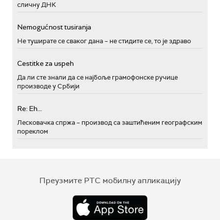
сличну ДНК
Nemogućnost tusiranja
Не туширате се сваког дана – не стидите се, то је здраво
Cestitke za uspeh
Да ли сте знали да се најбоље грамофонске ручице
производе у Србији
Re: Eh...
Лесковачка спржа – производ са заштићеним географским
пореклом
Преузмите РТС мобилну апликацију