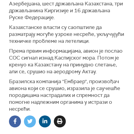
Азербејџана, шест држављана Казахстана, три
држављанина Киргизије и 16 држављана
Руске Федерације.
Казахстанске власти су саопштиле да
разматрају могуће узроке несреће, укључујући
техничке проблеме на летелици.
Према првим информацијама, aвион је послао
СОС сигнал изнад Каспијског мора. Потом је
кренуо ка Казахстану на принудно слетање,
али се, срушио на аеродрому Актау.
Бразилска компанија ''Ембраер'', произвођач
авиона који се срушио, изразила је саучешће
породицама настрадалих и спремност да
помогне надлежним органима у истрази о
несрећи.