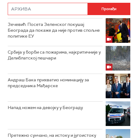
Зечевић: Посета Зеленског покушај
Београда да покаже да није против спољне
политике ЕУ
Србија у борби са пожарима, најкритичније у
Делиблатској пешчари
Андраш Бака прихватио номинацију за
председника Мађарске
Напад ножем на девојку у Београду
Претежно сунчано, на истоку и југоистоку