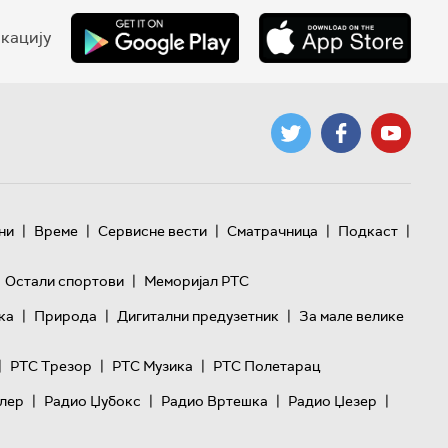
кацију
|
|
|
|
|
ни
Време
Сервисне вести
Сматрачница
Подкаст
|
Остали спортови
Меморијал РТС
|
|
|
ка
Природа
Дигитални предузетник
За мале велике
|
|
|
РТС Трезор
РТС Музика
РТС Полетарац
|
|
|
|
лер
Радио Џубокс
Радио Вртешка
Радио Џезер