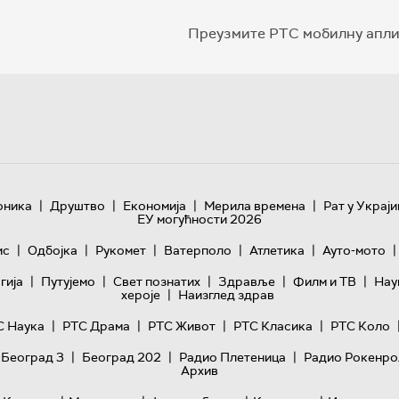
Преузмите РТС мобилну апли
|
|
|
|
оника
Друштво
Економија
Мерила времена
Рат у Украји
ЕУ могућности 2026
|
|
|
|
|
|
ис
Одбојка
Рукомет
Ватерполо
Атлетика
Ауто-мото
|
|
|
|
|
гијa
Путујемо
Свет познатих
Здравље
Филм и ТВ
Нау
|
хероје
Наизглед здрав
|
|
|
|
С Наука
РТС Драма
РТС Живот
РТС Класика
РТС Коло
|
|
|
 Београд 3
Београд 202
Радио Плетеница
Радио Рокенро
Архив