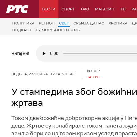
РТС
ВЕСТИ
СПОРТ
OKO
МАГАЗИН
ТВ
Р
ПОЛИТИКА
РЕГИОН
СВЕТ
СРБИЈА ДАНАС
ХРОНИКА
Д
ПОДКАСТ
ЕУ МОГУЋНОСТИ 2026
Читај ми!
ИЗВОР:
НЕДЕЉА, 22.12.2024, 12:14 -> 13:45
ТАНЈУГ
У стампедима због божићни
жртава
Током две божићне добротворне акције у Нигер
деце. Жртве су колабирале током налета људи к
земља бори са најгором кризом услед пораста