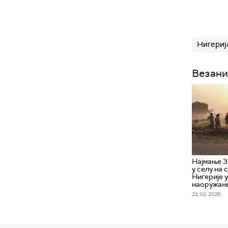
Нигериј
Везани
Најмање 3
у селу на
Нигерије 
наоружане
21. 02. 2026.