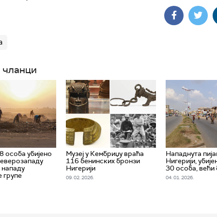
а
 чланци
8 особа убијено
Музеј у Кембриџу враћа
Нападнута пија
 северозападу
116 бенинских бронзи
Нигерији, убије
у нападу
Нигерији
30 особа, већи 
 групе
09. 02. 2026.
04. 01. 2026.