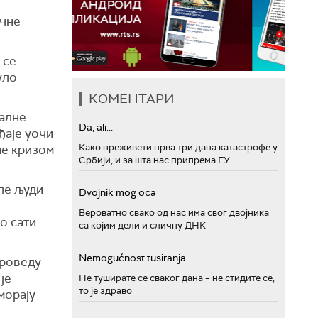
ичне
 се
уло
КОМЕНТАРИ
калне
Da, ali...
ђаје уочи
Како преживети прва три дана катастрофе у
не кризом
Србији, и за шта нас припрема ЕУ
ле људи
Dvojnik mog oca
Вероватно свако од нас има свог двојника
о сати
са којим дели и сличну ДНК
Nemogućnost tusiranja
проведу
је
Не туширате се сваког дана – не стидите се,
то је здраво
морају