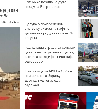
Путничка возила најдуже
чекају на Батровцима
 је један
собе,
нео је
АП.
Одлука о привременом
смањењу акциза на нафтне
деривате продужава се до 16.
августа
Годишњица страдања српских
цивила на Петровачкој цести,
злочина за који још нико није
одговарао
Три полицајца МУП-а Србије
приведена на Јарињу –
двојица пуштена, један
задржан