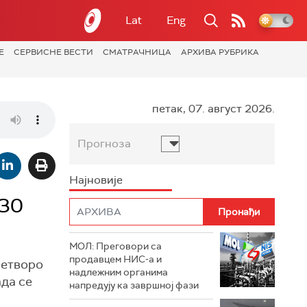
Lat
Eng
Е
СЕРВИСНЕ ВЕСТИ
СМАТРАЧНИЦА
АРХИВА РУБРИКА
петак, 07. август 2026.
Прогноза
Најновије
 30
МОЛ: Преговори са
продавцем НИС-а и
четворо
надлежним органима
ада се
напредују ка завршној фази