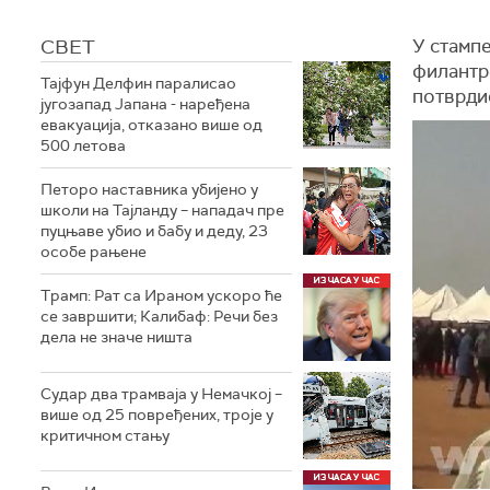
СВЕТ
У стампе
филантро
Тајфун Делфин паралисао
потврдио
југозапад Јапана - наређена
евакуација, отказано више од
500 летова
Петоро наставника убијено у
школи на Тајланду – нападач пре
пуцњаве убио и бабу и деду, 23
особе рањене
Трамп: Рат са Ираном ускоро ће
се завршити; Калибаф: Речи без
дела не значе ништа
Судар два трамваја у Немачкој –
више од 25 повређених, троје у
критичном стању