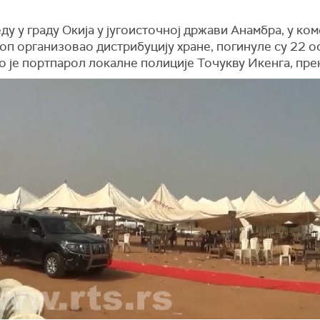
ду у граду Окија у југоисточној држави Анамбра, у коме
п организовао дистрибуцију хране, погинуле су 22 о
 је портпарол локалне полиције Точукву Икенга, пре