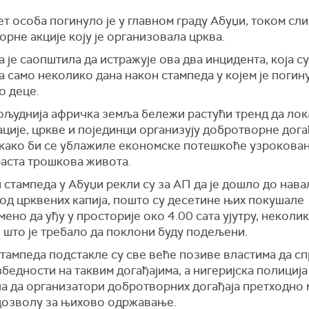
т особа погинуло је у главном граду Абуџи, током сл
рне акције коју је организовала црква.
 је саопштила да истражује ова два инцидента, која су
 само неколико дана након стампеда у којем је погин
о деце.
ољуднија афричка земља бележи растући тренд да ло
ције, цркве и појединци организују добротворне дога
 како би се ублажиле економске потешкоће узрокова
раста трошкова живота.
стампеда у Абуџи рекли су за АП да је дошло до нава
 од црквених капија, пошто су десетине њих покушале
ено да уђу у просторије око 4.00 сата ујутру, неколик
 што је требало да поклони буду подељени.
стампеда подстакле су све веће позиве властима да с
бедности на таквим догађајима, а нигеријска полиција 
а да организатори добротворних догађаја претходно 
дозволу за њихово одржавање.