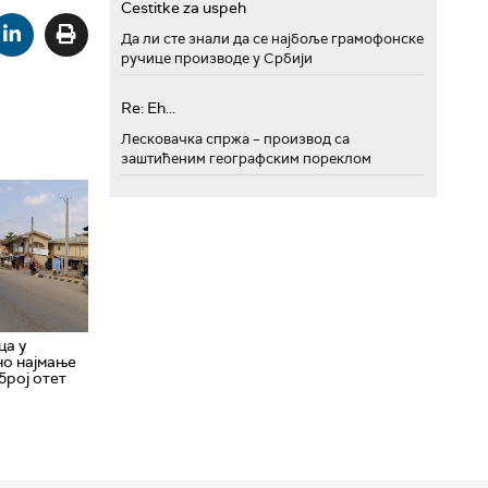
Cestitke za uspeh
Да ли сте знали да се најбоље грамофонске
ручице производе у Србији
Re: Eh...
Лесковачка спржа – производ са
заштићеним географским пореклом
ца у
но најмање
број отет