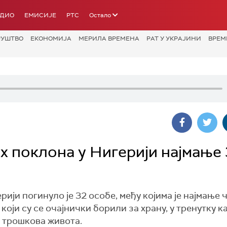
АДИО
ЕМИСИЈЕ
РТС
Остало
РУШТВО
ЕКОНОМИЈА
МЕРИЛА ВРЕМЕНА
РАТ У УКРАЈИНИ
ВРЕМ
х поклона у Нигерији најмање
ији погинуло је 32 особе, међу којима је најмање 
оји су се очајнички борили за храну, у тренутку к
 трошкова живота.