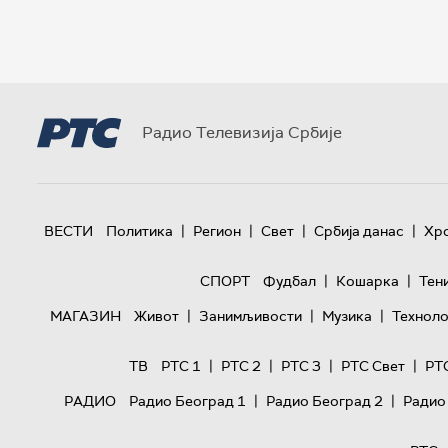
Радио Телевизија Србије
|
|
|
|
ВЕСТИ
Политика
Регион
Свет
Србија данас
Хр
|
|
СПОРТ
Фудбал
Кошарка
Тен
|
|
|
МАГАЗИН
Живот
Занимљивости
Музика
Техноло
|
|
|
|
ТВ
РТС 1
РТС 2
РТС 3
РТС Свет
РТ
|
|
РАДИО
Радио Београд 1
Радио Београд 2
Радио