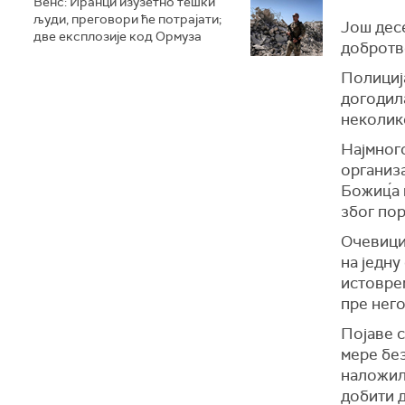
Венс: Иранци изузетно тешки
људи, преговори ће потрајати;
Још десе
две експлозије код Ормуза
добротво
Полиција
догодила
неколик
Најмног
организа
Божиц́а
због по
Очевици 
на једну
истоврем
пре него
Појаве 
мере без
наложил
добити 