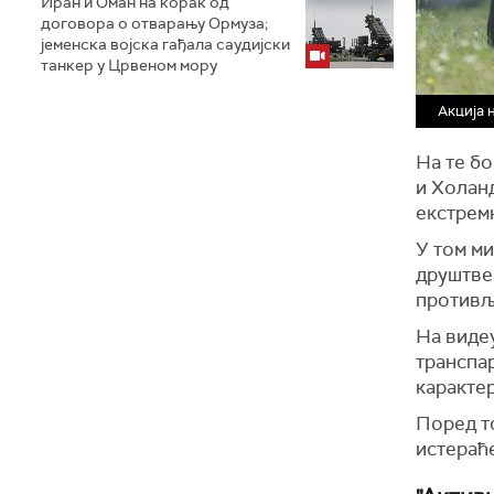
Иран и Оман на корак од
договора о отварању Ормуза;
jеменска војска гађала саудијски
танкер у Црвеном мору
Акција 
На те бо
и Холан
екстрем
У том ми
друштве
противљ
На виде
транспар
каракте
Поред т
истераће