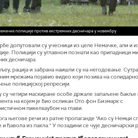
немачке полиције против екстремних десничара у новембру
рбе допутовали су учесници из целе Немачке, али и и
дије. Полицији су углавном познати као припадници м
них десничара.
љеу, рација и забрана наишли су на негодовање. Сутра
ним мрежама појавио видео који позива на солидарно
ење полицијској репресији.
у су четири маскиране особе држале запаљене бакље
ента на којем је био осликан Ото фон Бизмарк с
ристичном пикелхаубом на глави.
ога његове речи из ратне пропаганде "Ако су Немци с
 и ђавола из пакла." У позадини се чује десничарски р