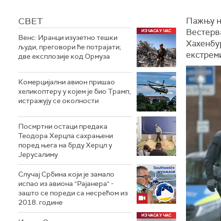
СВЕТ
Пажњу не
Вестерва
Венс: Иранци изузетно тешки
Хахенбур
људи, преговори ће потрајати;
екстрем
две експлозије код Ормуза
Комерцијални авион пришао
хеликоптеру у којем је био Трамп,
истражују се околности
Посмртни остаци предака
Теодора Херцла сахрањени
поред њега на брду Херцл у
Јерусалиму
Случај Србина који је замало
испао из авиона "Рајанера" -
зашто се пореди са несрећом из
2018. године