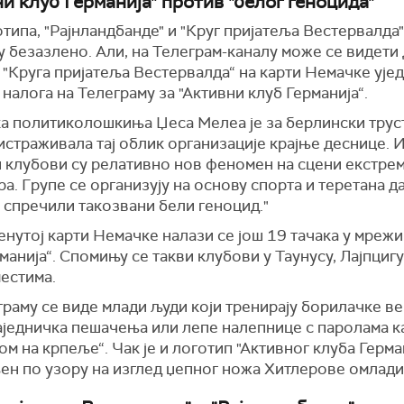
и клуб Германија" против "белог геноцида"
типа, "Рајнландбанде" и "Круг пријатеља Вестервалда"
у безазлено. Али, на Телеграм-каналу може се видети 
"Круга пријатеља Вестервалда“ на карти Немачке ујед
налога на Телеграму за "Активни клуб Германија“.
а политиколошкиња Џеса Мелеа је за берлински трус
страживала тај облик организације крајње деснице. И
и клубови су релативно нов феномен на сцени екстре
а. Групе се организују на основу спорта и теретана д
 спречили такозвани бели геноцид."
нутој карти Немачке налази се још 19 тачака у мрежи
манија“. Спомињу се такви клубови у Таунусу, Лајпцигу
естима.
раму се виде млади људи који тренирају борилачке в
аједничка пешачења или лепе налепнице с паролама ка
м на крпеље“. Чак је и логотип "Активног клуба Герма
ен по узору на изглед џепног ножа Хитлерове омлади