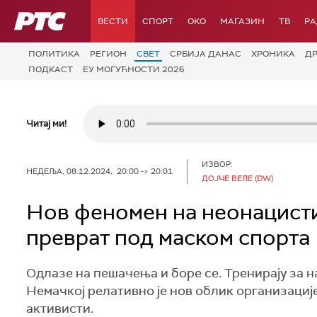
РТС
ВЕСТИ
СПОРТ
OKO
МАГАЗИН
ТВ
Р
ПОЛИТИКА
РЕГИОН
СВЕТ
СРБИЈА ДАНАС
ХРОНИКА
Д
ПОДКАСТ
ЕУ МОГУЋНОСТИ 2026
Читај ми!
ИЗВОР:
НЕДЕЉА, 08.12.2024, 20:00 -> 20:01
ДОЈЧЕ ВЕЛЕ (DW)
Нов феномен на неонацистич
преврат под маском спорта
Одлазе на пешачења и боре се. Тренирају за н
Немачкој релативно је нов облик организациј
активисти.