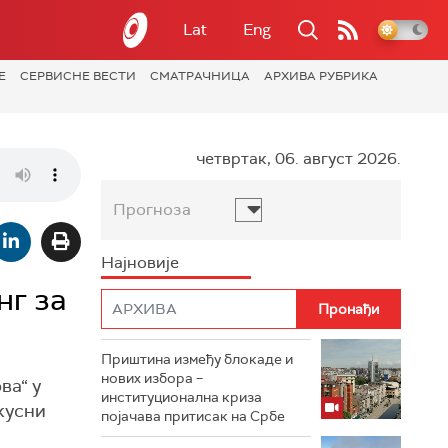
Lat
Eng
Е
СЕРВИСНЕ ВЕСТИ
СМАТРАЧНИЦА
АРХИВА РУБРИКА
четвртак, 06. август 2026.
Прогноза
Најновије
нг за
Приштина између блокаде и
нових избора –
ва“ у
институционална криза
кусни
појачава притисак на Србе