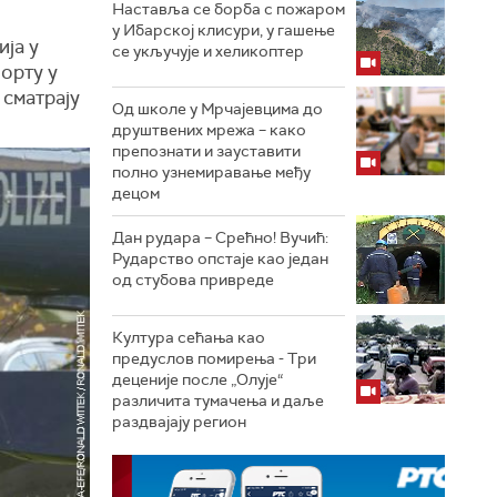
Наставља се борба с пожаром
у Ибарској клисури, у гашење
ија у
се укључује и хеликоптер
орту у
 сматрају
Од школе у Мрчајевцима до
друштвених мрежа – како
препознати и зауставити
полно узнемиравање међу
децом
Дан рудара – Срећно! Вучић:
Рударство опстаје као један
од стубова привреде
Култура сећања као
предуслов помирења ­- Три
деценије после „Олује“
различита тумачења и даље
раздвајају регион