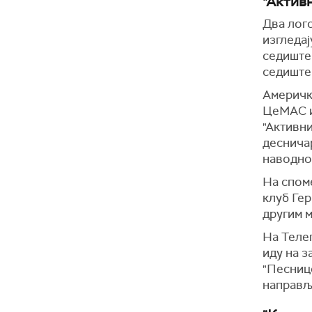
"Активн
Два лого
изгледај
седиште 
седиште 
Америчк
ЦеМАС и
"Активн
десничар
наводно
На споме
клуб Гер
другим м
На Телег
иду на з
"Песницо
направљ