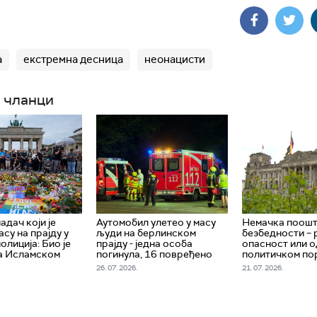
а
екстремна десница
неонацисти
 чланци
адач који је
Аутомобил улетео у масу
Немачка поошт
асу на прајду у
људи на берлинском
безбедности – 
олиција: Био је
прајду - једна особа
опасност или о
а Исламском
погинула, 16 повређено
политичком по
26. 07. 2026.
21. 07. 2026.