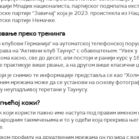
ацији Младих националиста, партијског подмлатка екс
ске партије "Завичај“ која је 2023. проистекла из На
тске партије Немачке.
овање преко тренинга
 клубови Германија" на аутоматској телефонској пору
ава на "Активни клуб Таунус" с обавештењем: "Увек у 
ома касно, све до десет, али постоји и ранији курс у 1
е практикује више рвање, а на другом више класични џ
ји је снимио те информације представља се као "Холм
ним мрежама може да се установи на основу фотограф
у неупадљивој теретани у Таунусу.
агњећој кожи?
к који користи лажно име наступа под правим именом
народним такмичењима и то у одећи која прекрива ње
е.
 свом профилу на друштвеним мрежама он позира с во