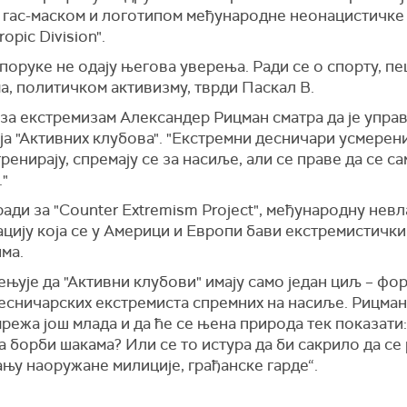
 гас-маском и логотипом међународне неонацистичке
opic Division".
оруке не одају његова уверења. Ради се о спорту, п
, политичком активизму, тврди Паскал В.
за екстремизам Александер Рицман сматра да је управ
ја "Активних клубова". "Екстремни десничари усмерен
ренирају, спремају се за насиље, али се праве да се с
."
ади за "Counter Extremism Project", међународну нев
цију која се у Америци и Европи бави екстремистичк
ма.
њује да "Активни клубови" имају само један циљ – ф
есничарских екстремиста спремних на насиље. Рицман
 мрежа још млада и да ће се њена природа тек показати:
а борби шакама? Или се то истура да би сакрило да се
њу наоружане милиције, грађанске гарде“.