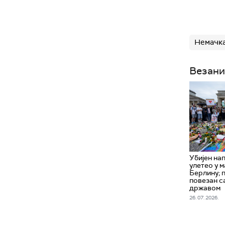
Немачк
Везани
Убијен нап
улетео у м
Берлину; п
повезан с
државом
26. 07. 2026.