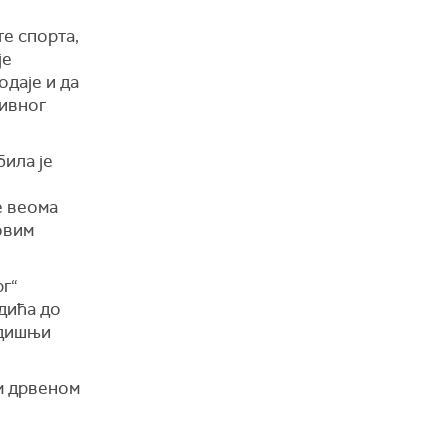
е спорта,
је
одаје и да
тивног
била је
е веома
овим
рг“
дића до
одишњи
ом дрвеном