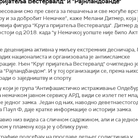
пријатеља Вестервалд" и "Рајнландбанде"
есовани смо пре свега за пешачења и све могуће врст
ру и за добробит Немачке“, каже Мелани Дитмер, која 
вија фигура "Круга пријатеља Вестервалда". Дитмер д
остоји од 2018. када "у Немачкој уопште није било Ак
е деценијама активна у миљеу екстремних десничара, 
адих националиста и организовала је антиисламске
рације. Њен "Круг пријатеља Вестервалд" очигледно ј
а "Рајландбандом". И у тој организацији се, према њих
ради о заједништву и спорту.
у који је група "Антифашистичко истраживање Олдебу
 немачком јавном сервису АРД, види се излет пет мла
е једног замка. Један од њих, наводно деветнаестог
а Паул Ф, даје кратке информације о историји замка.
јавио низ видеа са сличном садржином, али и са једн
ом у пламену која је у облику руне.
рафије подсећају на прославе летњег солистиција у