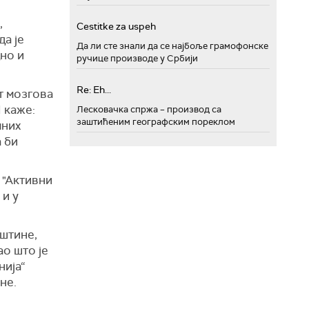
,
Cestitke za uspeh
да је
Да ли сте знали да се најбоље грамофонске
но и
ручице производе у Србији
Re: Eh...
т мозгова
 каже:
Лесковачка спржа – производ са
заштићеним географским пореклом
мних
а би
 "Активни
 и у
ештине,
о што је
нија“
не.