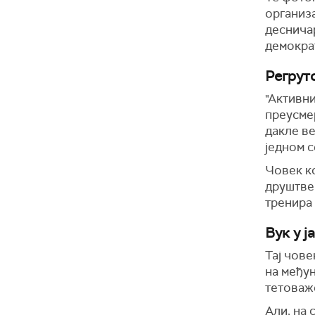
организ
десничар
демокра
Регрут
"Активни
преусмер
дакле ве
једном с
Човек ко
друштве
тренира 
Вук у ј
Тај чове
на међу
тетоваж
Али, на