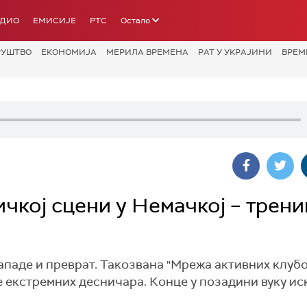
АДИО
ЕМИСИЈЕ
РТС
Остало
РУШТВО
ЕКОНОМИЈА
МЕРИЛА ВРЕМЕНА
РАТ У УКРАЈИНИ
ВРЕМ
кој сцени у Немачкој – трени
ападе и преврат. Такозвана "Мрежа активних клубо
е екстремних десничара. Конце у позадини вуку ис