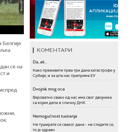
з Белгије
КОМЕНТАРИ
иљеа
Da, ali...
дан се на
Како преживети прва три дана катастрофе у
ст и
Србији, и за шта нас припрема ЕУ
Dvojnik mog oca
 испред
Вероватно свако од нас има свог двојника
са којим дели и сличну ДНК
ложни,
Nemogućnost tusiranja
ок.
Не туширате се сваког дана – не стидите се,
то је здраво