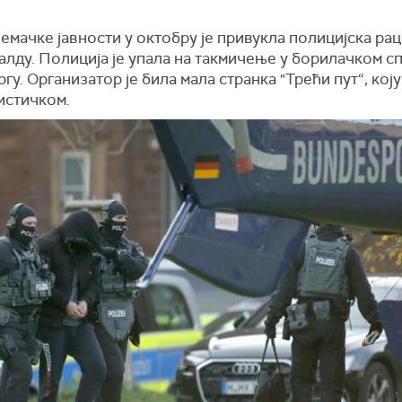
мачке јавности у октобру је привукла полицијска рац
лду. Полиција је упала на такмичење у борилачком сп
гу. Организатор је била мала странка "Трећи пут“, коју
истичком.