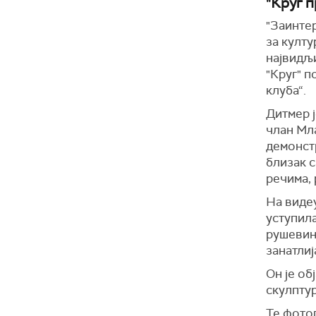
"Круг 
"Заинтер
за култу
највидљи
"Круг" п
клуба“.
Дитмер ј
члан Мл
демонст
близак с
речима, 
На виде
уступила
рушевин
занатлиј
Он је об
скулптур
Те фотог