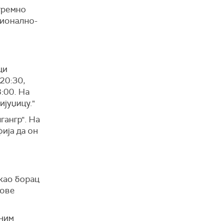
тремно
ционално-
ци
20:30,
8:00. На
ијуџицу."
гангр". На
ија да он
 као борац
гове
јним