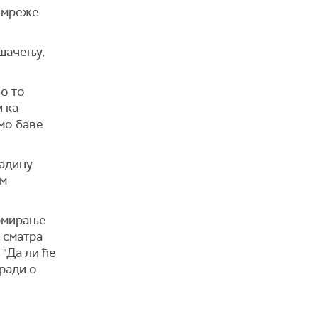
 мреже
ешачењу,
о то
и ка
амо баве
ладину
им
ормирање
 сматра
 "Да ли ће
 ради о