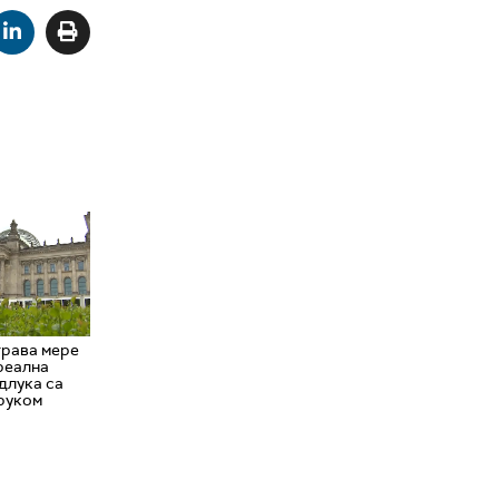
рава мере
реална
длука са
руком