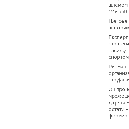
шлемом,
"Misanthr
Његове п
шаторима
Експерт 
стратеги
насиљу т
спортом
Рицман р
организа
струјањи
Он проце
мреже д
да је та
остати н
формира