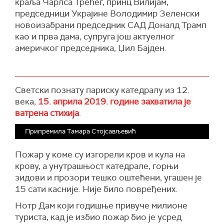
краља Чарлса Трећег, принц Вилијам,
председници Украјине Володимир Зеленски
новоизабрани председник САД Доналд Трамп
као и прва дама, супруга још актуелног
америчког председника, Џил Бајден.
Светски познату париску катедралу из 12.
века,
15. априла 2019. године захватила је
ватрена стихија
.
Припремила Тамара Стојсављевић
Пожар у коме су изгорели кров и кула на
крову, а унутрашњост катедрале, горњи
зидови и прозори тешко оштећени, угашен је
15 сати касније. Није било повређених.
Нотр Дам који годишње привуче милионе
туриста, кад је избио пожар био је усред