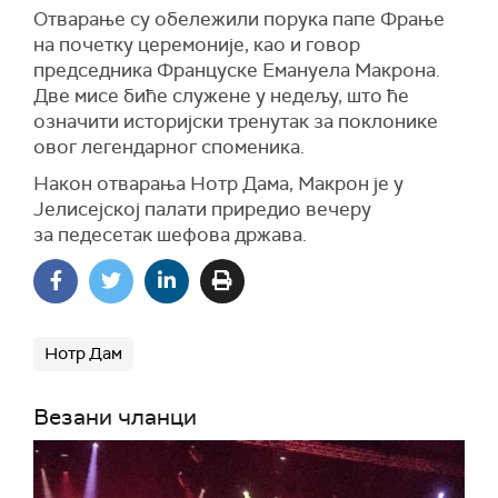
Отварање су обележили порука папе Фрање
на почетку церемоније, као и говор
председника Француске Емануела Макрона.
Две мисе биће служене у недељу, што ће
означити историјски тренутак за поклонике
овог легендарног споменика.
Након отварања Нотр Дама, Макрон је у
Јелисејској палати приредио вечеру
за педесетак шефова држава.
Нотр Дам
Везани чланци