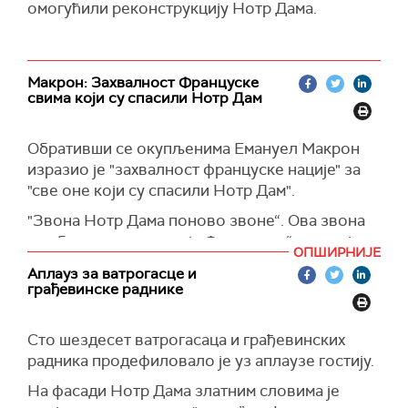
омогућили реконструкцију Нотр Дама.
Макрон: Захвалност Француске
свима који су спасили Нотр Дам
Обративши се окупљенима Емануел Макрон
изразио је "захвалност француске нације" за
"све оне који су спасили Нотр Дам".
"Звона Нотр Дама поново звоне“. Ова звона
су обележила историју Француске“, рекао је.
ОПШИРНИЈЕ
између осталог, Макрон.
Аплауз за ватрогасце и
грађевинске раднике
Речима "црни дим и очајнички минути када је
све могло да нестане“ описао је председник
Фрнцуске пожар од 15. априла 2019. године.
Сто шездесет ватрогасаца и грађевинских
радника продефиловало је уз аплаузе гостију.
Макрон је подсетио на ветар од те ноћи и
истакао храброст оних који су спречили да
На фасади Нотр Дама златним словима је
звона падну истакавши да је у једном тренутку