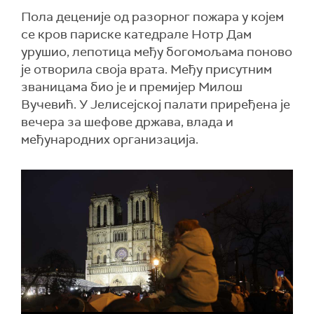
Пола деценије од разорног пожара у којем
се кров париске катедрале Нотр Дам
урушио, лепотица међу богомољама поново
је отворила своја врата. Међу присутним
званицама био је и премијер Милош
Вучевић. У Јелисејској палати приређена је
вечера за шефове држава, влада и
међународних организација.