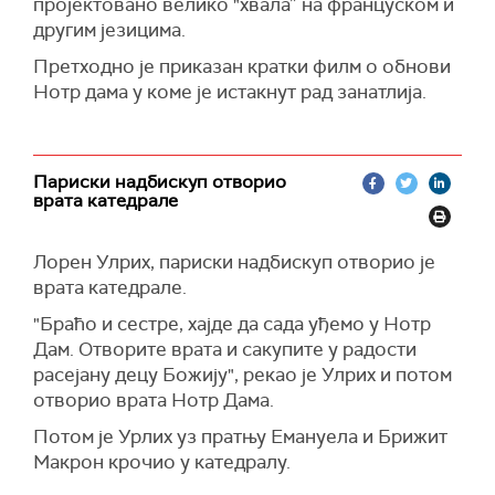
пројектовано велико "хвала” на француском и
примио поруку од ватрогасаца да су они
другим језицима.
"господари ватре“ .
Претходно је приказан кратки филм о обнови
"Свака помоћ, гест, била је неопходна. Поново
Нотр дама у коме је истакнут рад занатлија.
смо открили шта велики народи могу да ураде
– да постигну немогуће “, нагласио је Макрон.
Поздравом "живео Нотр Дам, живела
Париски надбискуп отворио
Француска “ закључио је свој говор Макрон.
врата катедрале
Лорен Улрих, париски надбискуп отворио је
врата катедрале.
"Браћо и сестре, хајде да сада уђемо у Нотр
Дам. Отворите врата и сакупите у радости
расејану децу Божију", рекао је Улрих и потом
отворио врата Нотр Дама.
Потом је Урлих уз пратњу Емануела и Брижит
Макрон крочио у катедралу.