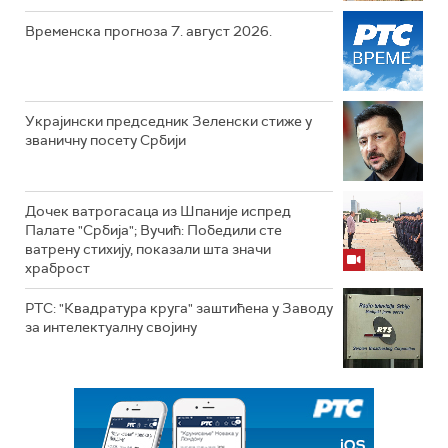
Временска прогноза 7. август 2026.
Украјински председник Зеленски стиже у
званичну посету Србији
Дочек ватрогасаца из Шпаније испред
Палате "Србија"; Вучић: Победили сте
ватрену стихију, показали шта значи
храброст
РТС: "Квадратура круга" заштићена у Заводу
за интелектуалну својину