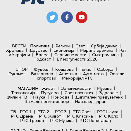
|
|
|
|
ВЕСТИ
Политика
Регион
Свет
Србија данас
|
|
|
|
Хроника
Друштво
Економија
Мерила времена
Рат
|
|
|
|
у Украјини
Време
Сервисне вести
Сматрачница
|
Подкаст
ЕУ могућности 2026
|
|
|
|
СПОРТ
Фудбал
Кошарка
Тенис
Одбојка
|
|
|
|
Рукомет
Ватерполо
Атлетика
Ауто-мото
Остали
|
спортови
Меморијал РТС
|
|
|
МАГАЗИН
Живот
Занимљивости
Музика
|
|
|
|
Технологијa
Путујемо
Свет познатих
Здравље
|
|
|
|
Филм и ТВ
Наука
Природа
Дигитални предузетник
|
За мале велике хероје
Наизглед здрав
|
|
|
|
|
ТВ
РТС 1
РТС 2
РТС 3
РТС Свет
РТС Наука
|
|
|
|
РТС Драма
РТС Живот
РТС Класика
РТС Коло
|
|
РТС Трезор
РТС Музика
РТС Полетарац
|
|
РАДИО
Радио Београд 1
Радио Београд 2
Радио