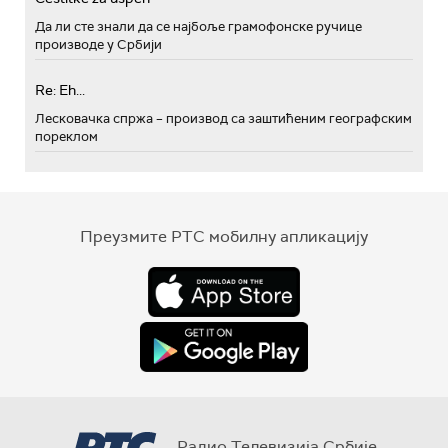
Да ли сте знали да се најбоље грамофонске ручице
производе у Србији
Re: Eh...
Лесковачка спржа – производ са заштићеним географским
пореклом
Преузмите РТС мобилну апликацију
Радио Телевизија Србије