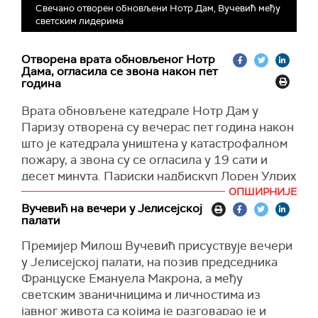
Свечано отворен обновљени Нотр Дам, Вучевић међу
светским лидерима
Отворена врата обновљеног Нотр
Дама, огласила се звона након пет
година
Врата обновљене катедрале Нотр Дам у
Паризу отворена су вечерас пет година након
што је катедрала уништена у катастрофалном
пожару, а звона су се огласила у 19 сати и
десет минута. Париски надбискуп Лорен Улрих
три пута је покуцао, а затим отворио врата
ОПШИРНИЈЕ
катедрале.
Вучевић на вечери у Јелисејској
палати
"Браћо и сестре, хајде да сада уђемо у Нотр
Премијер Милош Вучевић присуствује вечери
Дам. Отворите врата и сакупите у радости
у Јелисејској палати, на позив председника
расејану децу Божију", рекао је Улрих и потом
Француске Емануела Макрона, а међу
отворио врата катедрале.
светским званичницима и личностима из
Париски надбискуп је затим у пратњи
јавног живота са којима је разговарао је и