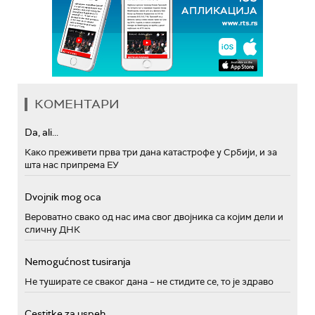
КОМЕНТАРИ
Da, ali...
Како преживети прва три дана катастрофе у Србији, и за
шта нас припрема ЕУ
Dvojnik mog oca
Вероватно свако од нас има свог двојника са којим дели и
сличну ДНК
Nemogućnost tusiranja
Не туширате се сваког дана – не стидите се, то је здраво
Cestitke za uspeh