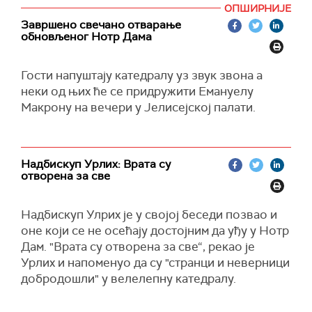
француског председника Емануела Макрона и
Илон Маск.
ОПШИРНИЈЕ
прве француске дама Брижит Макрон крочио
Завршено свечано отварање
Председник Владе Србије је уочи вечере
у катедралу. Макрон је захвалио вечерас, на
обновљеног Нотр Дама
разговарао је и са председником ФИФА
церемонији отварања обновљене катедрале
Ђанијем Инфантином, као и са краљем Белгије
Нотр Дам, у име свих Француза свима који су
Гости напуштају катедралу уз звук звона а
Фелипеом, који је у Париз дошао са супругом
помогли у обнављању катедрале која је тешко
неки од њих ће се придружити Емануелу
Матилдом.
оштећена у пожару пре пет година. Рекао је да
Макрону на вечери у Јелисејској палати.
су обнављању Нотр Дама помогли донатори са
Вучевић је вечерас присуствовао свечаној
свих континената, припадници свих религија
церемонији отварања обновљене париске
уједињени у жељи да "братски" помогну.
катедрале Нотр Дам у Паризу.
Надбискуп Урлих: Врата су
"Величина ове катедрале неодвојива је од
отворена за све
рада свих", рекао је Макрон, подсећајући на
историјски значај Нотр Дама чија су звона,
Надбискуп Улрих је у својој беседи позвао и
како је рекао, означавала све важне догађаје
оне који се не осећају достојним да уђу у Нотр
у француској историји.
Дам. "Врата су отворена за све“, рекао је
Урлих и напоменуо да су "странци и неверници
добродошли" у велелепну катедралу.