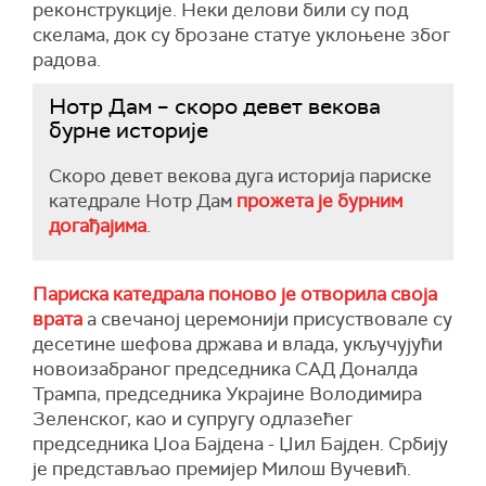
реконструкције. Неки делови били су под
скелама, док су брозане статуе уклоњене због
радова.
Нотр Дам – скоро девет векова
бурне историје
Скоро девет векова дуга историја париске
катедрале Нотр Дам
прожета је бурним
догађајима
.
Париска катедрала поново је отворила своја
врата
а свечаној церемонији присуствовале су
десетине шефова држава и влада, укључујући
новоизабраног председника САД Доналда
Трампа, председника Украјине Володимира
Зеленског, као и супругу одлазећег
председника Џоа Бајдена - Џил Бајден. Србију
је представљао премијер Милош Вучевић.