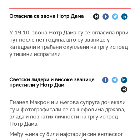
Огласила се звона Нотр Дама
У 19.10, звона Нотр Дама су се огласила први
пут после пет година, што су званице у
катедрaли и грађани окупљени на тргу испред
у тишини испратили.
Светски лидери и високе званице
пристигли у Нотр Дам
Еманел Макрон и и његова супруга дочекали
су и фотографисали се са шефовима држава,
влада и познатих личности на тргу испред
Нотр Дама.
Међу њима су били најстарији син енглеског