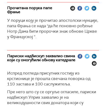
Прочитана порука папе
Фрање
У поруци коју је прочитао апостолски нунције,
папа Фрања се нада "да ће поновно рођење
Нотр Дама бити пророчки знак обнове Цркве
у Француској “.
Париски надбискуп захвалио свима
који су омогућили обнову катедрале
Испред погледа присутних гостију из
крстионице је прошла свечана поворка од
110 застава и 100 саслужитеља.
Пре него што су се оргуље огласиле, париски
надбискуп Улрих захвалио је на
великодушности свих донатора који су