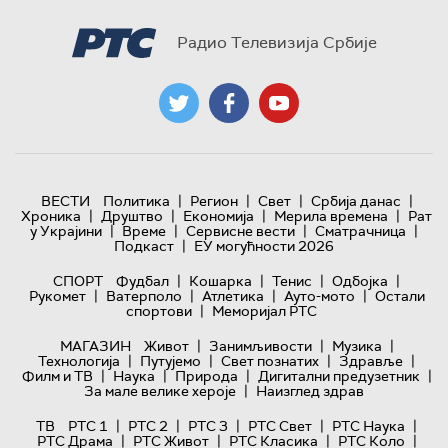
Радио Телевизија Србије
|
|
|
|
ВЕСТИ
Политика
Регион
Свет
Србија данас
|
|
|
|
Хроника
Друштво
Економија
Мерила времена
Рат
|
|
|
|
у Украјини
Време
Сервисне вести
Сматрачница
|
Подкаст
ЕУ могућности 2026
|
|
|
|
СПОРТ
Фудбал
Кошарка
Тенис
Одбојка
|
|
|
|
Рукомет
Ватерполо
Атлетика
Ауто-мото
Остали
|
спортови
Меморијал РТС
|
|
|
МАГАЗИН
Живот
Занимљивости
Музика
|
|
|
|
Технологијa
Путујемо
Свет познатих
Здравље
|
|
|
|
Филм и ТВ
Наука
Природа
Дигитални предузетник
|
За мале велике хероје
Наизглед здрав
|
|
|
|
|
ТВ
РТС 1
РТС 2
РТС 3
РТС Свет
РТС Наука
|
|
|
|
РТС Драма
РТС Живот
РТС Класика
РТС Коло