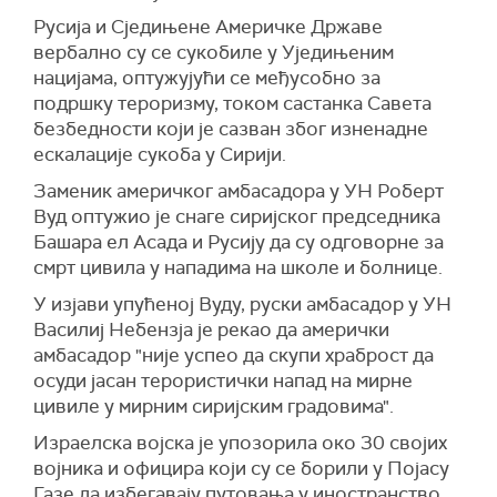
познато какав је став Хамаса о новом оквиру
Русија и Сједињене Америчке Државе
који је предложио Израел, наводи
Аксиос.
вербално су се сукобиле у Уједињеним
(Танјуг)
нацијама, оптужујући се међусобно за
подршку тероризму, током састанка Савета
безбедности који је сазван због изненадне
ескалације сукоба у Сирији.
Заменик америчког амбасадора у УН Роберт
Вуд oптужио је снаге сиријског председника
Башара ел Асада и Русију да су одговорне за
смрт цивила у нападима на школе и болнице.
У изјави упућеној Вуду, руски амбасадор у УН
Василиј Небензја је рекао да амерички
амбасадор "није успео да скупи храброст да
осуди јасан терористички напад на мирне
цивиле у мирним сиријским градовима".
Израелска војска је упозорила око 30 својих
војника и официра који су се борили у Појасу
Газе да избегавају путовања у иностранство