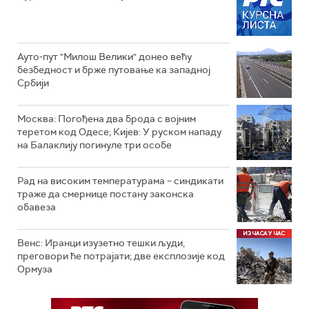
Ауто-пут "Милош Велики" донео већу
безбедност и брже путовање ка западној
Србији
Москва: Погођена два брода с војним
теретом код Одесе; Кијев: У руском нападу
на Балаклију погинуле три особе
Рад на високим температурама – синдикати
траже да смернице постану законска
обавеза
Венс: Иранци изузетно тешки људи,
преговори ће потрајати; две експлозије код
Ормуза