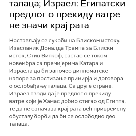
талаца; Израел: Египатски
предлог о прекиду ватре
не значи крај рата
Настављају се сукоби на Блиском истоку.
Изасланик Доналда Трампа за Блиски
исток, Стив Виткоф, састао се током
новембра са премијерима Катара и
Израела да би започео дипломатске
напоре за постизање примирја и договора
о ослобађању талаца. Са друге стране,
Израел тврди да је предлог о прекиду
ватре који је Хамас добио стигао од Египта,
те да не означава крај рата већ привремену
обуставу борби да би се ослободио део
талаца.