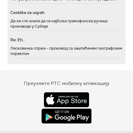
Cestitke za uspeh
Да ли сте знали да се најбоље грамофонске ручице
производе у Србији
Re: Eh...
Лесковачка спржа – производ са заштићеним географским
пореклом
Преузмите РТС мобилну апликацију