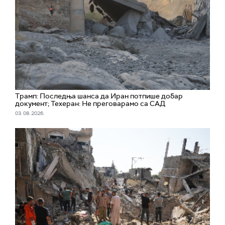
Трамп: Последња шанса да Иран потпише добар
документ; Техеран: Не преговарамо са САД
03. 08. 2026.