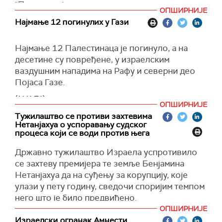
"Притом, тај предлог споразума се односи на
ОПШИРНИЈЕ
привремено примирје, а не на потпуни прекид
Најмање 12 погинулих у Гази
ватре. Омогућио би да део талаца буде
ослобођен", пише
Тајмс ов Израел
, позивајући
Најмање 12 Палестинаца је погинуло, а на
се на изворе у влади.
десетине су повређене, у израелским
(
Times of Israel
)
ваздушним нападима на Рафу и северни део
Појаса Газе.
(
WAFA
)
ОПШИРНИЈЕ
Тужилаштво се противи захтевима
Нетанјахуа о успоравању судског
процеса који се води против њега
Државно тужилаштво Израела успротивило
се захтеву премијера те земље Бенјамина
Нетанјахуа да на суђењу за корупцију, које
улази у пету годину, сведочи споријим темпом
него што је било предвиђено.
ОПШИРНИЈЕ
Нетанјаху је затражио да уместо три пута
Израелски огранак Амнести