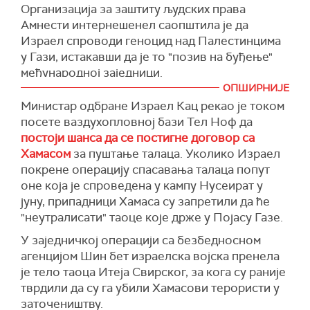
ускоро могли да се врате у Доху да би
Организација за заштиту људских права
наставили преговоре.
Нови предлог послат је Хамасу посредством
Амнести интернешенел саопштила је да
Египта, који је сада главни канал за преговоре
(Reuters, Times of Israel)
Израел спроводи геноцид над Палестинцима
иако је Катар и даље укључен након што је
у Гази, истакавши да је то "позив на буђење"
повукао своју улогу посредника у
међународној заједници.
преговорима, наводи амерички портал.
ОПШИРНИЈЕ
Амнести интернешенел истиче да су налази
Министар одбране Израел Кац рекао је током
Израел је спреман да преговара о прекиду
засновани на "дехуманим и геноцидним
посете ваздухопловној бази Тел Ноф да
ватре који би трајао између 42 и 60 дана.
изјавама израелских званичника", те
постоји шанса да се постигне договор са
сателитским снимцима који документују
Нови предлог, такође, укључује ослобађање
Хамасом
за пуштање талаца. Уколико Израел
разарања, као и теренском раду и извештајима
преживелих жена које држи Хамас, живих
покрене операцију спасавања талаца попут
са терена из Газе.
мушкараца старијих од 50 година који су
оне која је спроведена у кампу Нусеират у
заробљени, као и талаца у тешком
"Наша открића морају да послуже као позив
јуну, припадници Хамаса су запретили да ће
здравственом стању.
на буђење међународној заједници – ово је
"неутралисати" таоце које држе у Појасу Газе.
геноцид. То сада мора да престане", наводе из
Израел је навео да је спреман да ослободи
У заједничкој операцији са безбедносном
те организације.
стотине палестинских затвореника у замену за
агенцијом Шин бет израелска војска пренела
таоце, од којих неки служе доживотне казне
(Times of Israel)
је тело таоца Итеја Свирског, за кога су раније
затвора због убистава Израелаца.
тврдили да су га убили Хамасови терористи у
Израелски званичници су рекли су да још није
заточеништву.