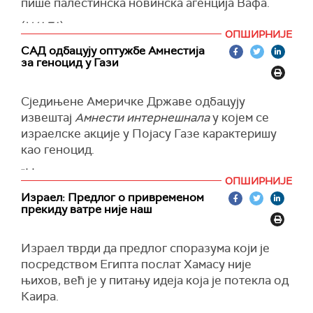
пише палестинска новинска агенција Вафа.
(
WAFA
)
ОПШИРНИЈЕ
САД одбацују оптужбе Амнестија
за геноцид у Гази
Сједињене Америчке Државе одбацују
извештај
Амнести интернешнала
у којем се
израелске акције у Појасу Газе карактеришу
као геноцид.
"Нисмо сагласни са закључцима таквог
ОПШИРНИЈЕ
извештаја. Сматрамо да су оптужбе за геноцид
Израел: Предлог о привременом
неосноване", рекао је портпарол Стејт
прекиду ватре није наш
департмента Ведант Пател.
(
Times of Israel
)
Израел тврди да предлог споразума који је
посредством Египта послат Хамасу није
њихов, већ је у питању идеја која је потекла од
Каира.