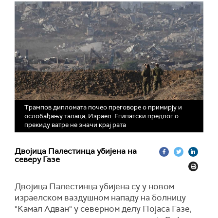
Трампов дипломата почео преговоре о примирју и
ослобађању талаца; Израел: Египатски предлог о
прекиду ватре не значи крај рата
Двојица Палестинца убијена на
северу Газе
Двојица Палестинца убијена су у новом
израелском ваздушном нападу на болницу
"Камал Адван" у северном делу Појаса Газе,