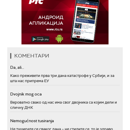
КОМЕНТАРИ
Da, ali...
Како преживети прва три дана катастрофе у Србији, и за
шта нас припрема ЕУ
Dvojnik mog oca
Вероватно свако од нас има свог двојника са којим дели и
сличну ДНК
Nemogućnost tusiranja
Не туширате се сваког дана – не стидите се, то је здраво