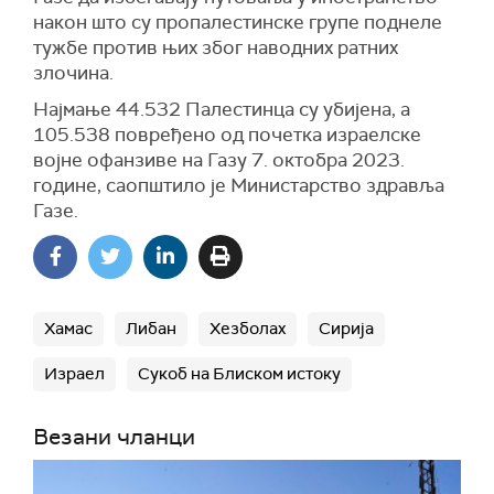
након што су пропалестинске групе поднеле
тужбе против њих због наводних ратних
злочина.
Најмање 44.532 Палестинца су убијена, а
105.538 повређено од почетка израелске
војне офанзиве на Газу 7. октобра 2023.
године, саопштило је Министарство здравља
Газе.
Хамас
Либан
Хезболах
Сирија
Израел
Сукоб на Блиском истоку
Везани чланци