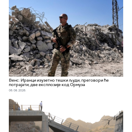
Венс: Иранци изузетно тешки људи, преговори ће
потрајати; две експлозије код Ормуза
06. 08. 2026.