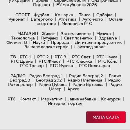
|
|
|
|
у Украјини
Време
Сервисне вести
Сматрачница
|
Подкаст
ЕУ могућности 2026
|
|
|
|
СПОРТ
Фудбал
Кошарка
Тенис
Одбојка
|
|
|
|
Рукомет
Ватерполо
Атлетика
Ауто-мото
Остали
|
спортови
Меморијал РТС
|
|
|
МАГАЗИН
Живот
Занимљивости
Музика
|
|
|
|
Технологијa
Путујемо
Свет познатих
Здравље
|
|
|
|
Филм и ТВ
Наука
Природа
Дигитални предузетник
|
За мале велике хероје
Наизглед здрав
|
|
|
|
|
ТВ
РТС 1
РТС 2
РТС 3
РТС Свет
РТС Наука
|
|
|
|
РТС Драма
РТС Живот
РТС Класика
РТС Коло
|
|
РТС Трезор
РТС Музика
РТС Полетарац
|
|
РАДИО
Радио Београд 1
Радио Београд 2
Радио
|
|
|
Београд 3
Београд 202
Радио Плетеница
Радио
|
|
|
Рокенролер
Радио Џубокс
Радио Вртешка
Радио
|
Џезер
Архив
|
|
|
|
РТС
Контакт
Маркетинг
Јавне набавке
Конкурси
Интернет портал
МАПА САЈТА