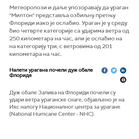
Метеоролози и даље упозоравају да ураган
"Милтон" представља озбиљну претњу
Флориди иако је ослабио. Ураган је у среду
био четврте категорије са ударима ветра од
250 километара на час, али је ослабио на
на категорију три, с ветровима од 201
километара на час.
Налети урагана почели дуж обале
Флориде
Дуж обале Залива на Флориди почели су
удари ветра ураганске снаге, објављено је на
Икс налогу Националног центра за урагане
(National Hurricane Center - NHC).