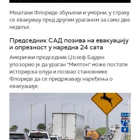
потраже склониште.
Мештани Флориде збуњени и уморни, у страху
се евакуишу пред другим ураганом за само две
недеље.
Председник САД позива на евакуацију
и опрезност у наредна 24 сата
Амерички председник Џозеф Бајден
упозорио је да ураган "Милтон" може постати
историјска олуја и позвао становнике
Флориде да се придржавају наређења о
евакуацији.