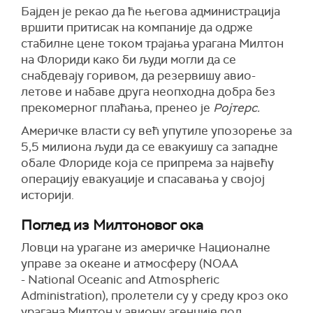
Бајден је рекао да ће његова администрација
вршити притисак на компаније да одрже
стабилне цене током трајања урагана Милтон
на Флориди како би људи могли да се
снабдевају горивом, да резервишу авио-
летове и набаве друга неопходна добра без
прекомерног плаћања, пренео је
Ројтерс.
Америчке власти су већ упутиле упозорење за
5,5 милиона људи да се евакуишу са западне
обале Флориде која се припрема за највећу
операцију евакуације и спасавања у својој
историји.
Поглед из Милтоновог ока
Ловци на урагане из америчке Националне
управе за океане и атмосферу (NOAA
- National Oceanic and Atmospheric
Administration), пролетели су у среду кроз око
урагана Милтон у авиону агенције под