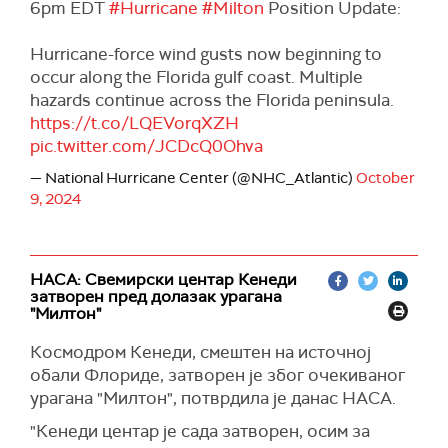
6pm EDT
#Hurricane
#Milton
Position Update:
Hurricane-force wind gusts now beginning to
occur along the Florida gulf coast. Multiple
hazards continue across the Florida peninsula.
https://t.co/LQEVorqXZH
pic.twitter.com/JCDcQ0Ohva
— National Hurricane Center (@NHC_Atlantic)
October
9, 2024
НАСА: Свемирски центар Кенеди
затворен пред долазак урагана
"Милтон"
Космодром Кенеди, смештен на источној
обали Флориде, затворен је због очекиваног
урагана "Милтон", потврдила је данас НАСА.
"Кенеди центар је сада затворен, осим за