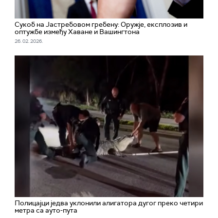
Сукоб на Јастребовом гребену: Оружје, експлозив и
оптужбе између Хаване и Вашингтона
26. 02. 2026.
Полицајци једва уклонили алигатора дугог преко четири
метра са ауто-пута