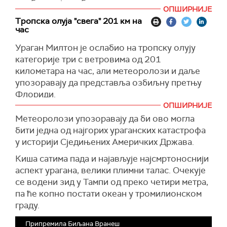
особље које се бави хитним реаговањем.
ОПШИРНИЈЕ
Проглашено је стање HURCON 1", наводи се у
Тропска олуја "свега" 201 км на
сопштењу, преноси Си-Ен-Ен.
час
НАСА и америчка војска користе ознаку
Ураган Милтон је ослабио на тропску олују
HURCON за степен припрема за ванредну
категорије три с ветровима од 201
ситуацију уочи доласка урагана, а стања
километара на час, али метеоролози и даље
HURCON 1 проглашава се најчешће 12 сати
упозоравају да представља озбиљну претњу
пре доласка урагана. Нужни тимови укључују
Флориди.
особље НАСА које мора да остане у кампусу
ОПШИРНИЈЕ
Слабљење категорије урагана неће ослабити
свемирске агенције како би подржали кључне
Метеоролози упозоравају да би ово могла
његово дејство.
текуће мисије, укључујући контролу мисије за
бити једна од најгорих ураганских катастрофа
Међународну свемирску станицу.
Обилне падавине, јаки ветрови погодили су
у историји Сједињених Америчких Држава.
Флориду, а очекује се да ће се временски
Киша сатима пада и најављује најсмртоноснији
услови погоршати, преноси Си-Ен-Ен.
аспект урагана, велики плимни талас. Очекује
Ураган Милтон је у уторак достигао категорију
се водени зид у Тампи од преко четири метра,
пет, а данас је углавном био на нивоу тропске
па ће копно постати океан у тромилионском
олује категорије четири. Надлежни су позвали
граду.
угрожено становништво да се евакуише.
Припремила Биљана Вранеш
Онима који то нису учинили препоручено је да