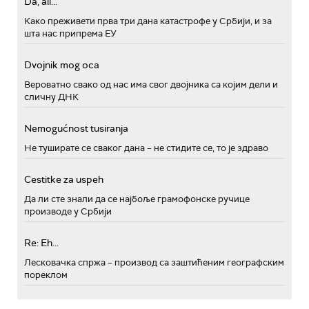
Da, ali...
Како преживети прва три дана катастрофе у Србији, и за
шта нас припрема ЕУ
Dvojnik mog oca
Вероватно свако од нас има свог двојника са којим дели и
сличну ДНК
Nemogućnost tusiranja
Не туширате се сваког дана – не стидите се, то је здраво
Cestitke za uspeh
Да ли сте знали да се најбоље грамофонске ручице
производе у Србији
Re: Eh...
Лесковачка спржа – производ са заштићеним географским
пореклом