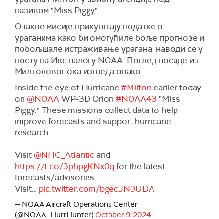
називом "Miss Piggy".
Овaкве мисије прикупљају податке о
ураганима како би омогућиле боље прогнозе и
побољшале истраживање урагана, наводи се у
посту на Икс налогу NOAA. Поглед посаде из
Милтоновог ока изгледа овако:
Inside the eye of Hurricane
#Milton
earlier today
on
@NOAA
WP-3D Orion
#NOAA43
"Miss
Piggy." These missions collect data to help
improve forecasts and support hurricane
research.
Visit
@NHC_Atlantic
and
https://t.co/3phpgKNx0q
for the latest
forecasts/advisories.
Visit…
pic.twitter.com/bgecJN0UDA
— NOAA Aircraft Operations Center
(@NOAA_HurrHunter)
October 9, 2024