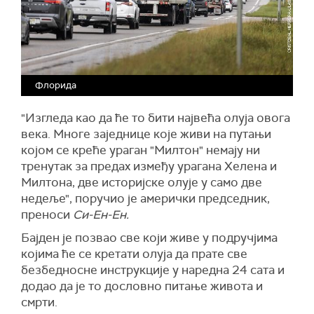
Флорида
"Изгледа као да ће то бити највећа олуја овога
века. Многе заједнице које живи на путањи
којом се креће ураган "Милтон" немају ни
тренутак за предах између урагана Хелена и
Милтона, две историјске олује у само две
недеље", поручио је амерички председник,
преноси
Си-Ен-Ен.
Бајден је позвао све који живе у подручјима
којима ће се кретати олуја да прате све
безбедносне инструкције у наредна 24 сата и
додао да је то дословно питање живота и
смрти.