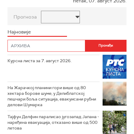
петак, 07. август 2026.
Прогноза
Најновије
Курсна листа за 7. август 2026.
На Жарачкој планини гори више од 80
хектара борове шуме; у Делиблатској
пешчари боља ситуација, евакуисани рубни
делови Шумарка
Тајфун Делфин паралисао југозапад Јапана -
наређена евакуација, отказано више од 500
летова