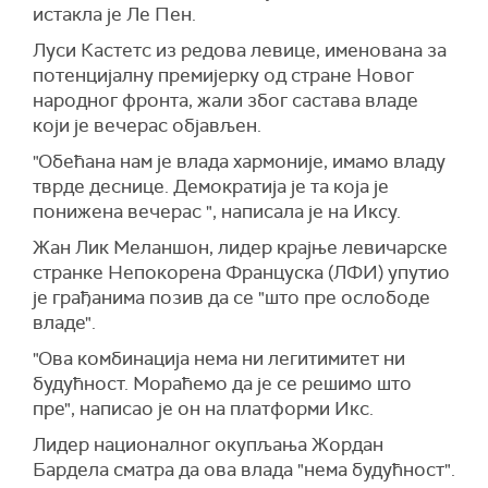
истакла је Ле Пен.
Луси Кастетс из редова левице, именована за
потенцијалну премијерку од стране Новог
народног фронта, жали због састава владе
који је вечерас објављен.
"Обећана нам је влада хармоније, имамо владу
тврде деснице. Демократија је та која је
понижена вечерас ", написала је на Иксу.
Жан Лик Меланшон, лидер крајње левичарске
странке Непокорена Француска (ЛФИ) упутио
је грађанима позив да се "што пре ослободе
владе".
"Ова комбинација нема ни легитимитет ни
будућност. Мораћемо да је се решимо што
пре", написао је он на платформи Икс.
Лидер националног окупљања Жордан
Бардела сматра да ова влада "нема будућност".