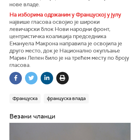
нове владе.
На изборима одржаним у Француској у јулу
највише гласова освојио је широки
левичарски блок Нови народни фронт,
центристичка коалиција председника
Емануела Макрона направила је освојила је
друго место, док је Национално окупљање
Марин Лепен било је на трећем месту по броју
гласова.
Француска
француска влада
Везани чланци