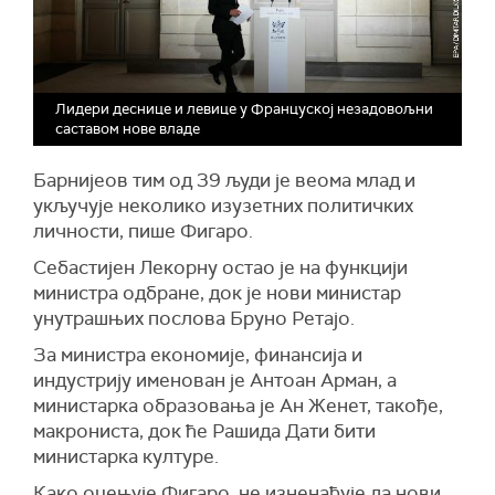
Лидери деснице и левице у Француској незадовољни
саставом нове владе
Барнијеов тим од 39 људи је веома млад и
укључује неколико изузетних политичких
личности, пише Фигаро.
Себастијен Лекорну остао је на функцији
министра одбране, док је нови министар
унутрашњих послова Бруно Ретајо.
За министра економије, финансија и
индустрију именован је Антоан Арман, а
министарка образовања је Ан Женет, такође,
макрониста, док ће Рашида Дати бити
министарка културе.
Како оцењује Фигаро, не изненађује да нови