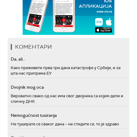
КОМЕНТАРИ
Da, ali...
Како преживети прва три дана катастрофе у Србији, и за
шта нас припрема ЕУ
Dvojnik mog oca
Вероватно свако од нас има свог двојника са којим дели и
сличну ДНК
Nemogućnost tusiranja
Не туширате се сваког дана – не стидите се, то је здраво