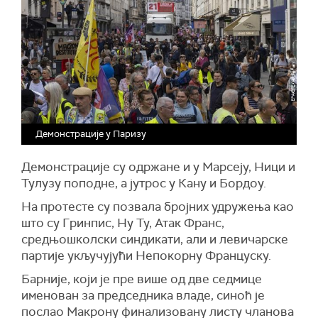
Демонстрације у Паризу
Демонстрације су одржане и у Марсеју, Ници и
Тулузу поподне, а јутрос у Кану и Бордоу.
На протесте су позвала бројних удружења као
што су Гринпис, Ну Ту, Атак Франс,
средњошколски синдикати, али и левичарске
партије укључујући Непокорну Француску.
Барније, који је пре више од две седмице
именован за председника владе, синоћ је
послао Макрону финализовану листу чланова