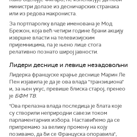
министри долазе из десничарских странака
или из редова макрониста.
За портпаролку владе именована је Мод
Брежон, која већ четири године брани акцију
извршне власти на телевизијским
пријемницима, па је њено лице стога
релативно познато широј јавности.
Лидери деснице и левице незадовољни
Лидерка француске крајње деснице Марин Ле
Пен изјавила је да је ова влада "транзициона"
и, за њен укус, превише блиска старој, пренео
је
БФМ ТВ
.
"Ова прелазна влада последица је блата које
су створили неприродни савези током
парламентарних избора. Наставићемо да се
припремамо за велику промену на коју
позивамо, да би се Француска опоравила",