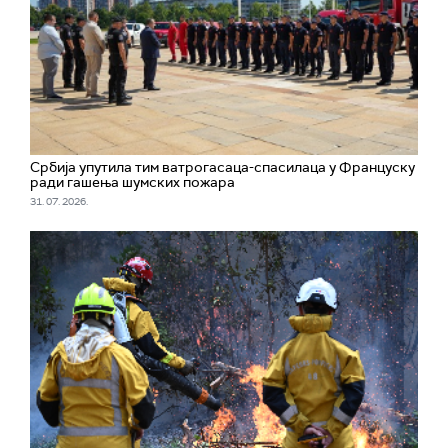
Србија упутила тим ватрогасаца-спасилаца у Француску
ради гашења шумских пожара
31. 07. 2026.