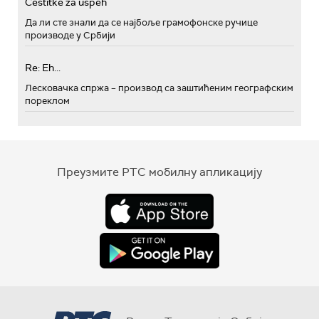
Cestitke za uspeh
Да ли сте знали да се најбоље грамофонске ручице
производе у Србији
Re: Eh...
Лесковачка спржа – производ са заштићеним географским
пореклом
Преузмите РТС мобилну апликацију