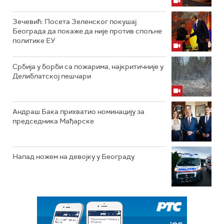
Зечевић: Посета Зеленског покушај
Београда да покаже да није против спољне
политике ЕУ
Србија у борби са пожарима, најкритичније у
Делиблатској пешчари
Андраш Бака прихватио номинацију за
председника Мађарске
Напад ножем на девојку у Београду