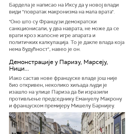
Бардела је написао на Иксу да у новој влади
види "повратак макронизма на мала врата".
"Оно што су Французи демократски
санкционисали, у два наврата, не може да се
врати кроз жалосне игре апарата и
политичких калкулација. То је дакле влада која
нема будућност", навео је он.
Демонстрације у Паризу, Марсеју,
Ници...
Иако састав нове француске владе још није
био откривен, неколико хиљада људи је
изашло на улице Париза да би изразили
противљење председнику Емануелу Макрону
и француском премијеру Мишелу Барнијеу.