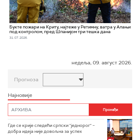
Букте пожари на Криту, најтеже у Ретимну; ватра у Алањи
под контролом, пред Шпанијом три тешка дана
31. 07. 2026.
недеља, 09. август 2026.
Прогноза
Најновије
Где се крије следећи српски "једнорог" –
добра идеја није довољна за успех