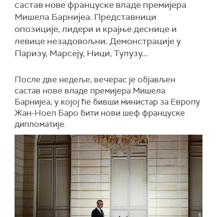
састав нове француске владе премијера
Мишела Барнијеа. Представници
опозиције, лидери и крајње деснице и
левице незадовољни. Демонстрације у
Паризу, Марсеју, Ници, Тулузу...
После две недеље, вечерас је објављен
састав нове владе премијера Мишела
Барнијеа, у којој ће бивши министар за Европу
Жан-Ноел Баро бити нови шеф француске
дипломатије.