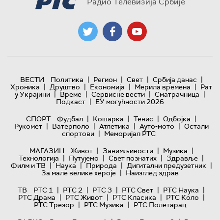
Радио Телевизија Србије
|
|
|
|
ВЕСТИ
Политика
Регион
Свет
Србија данас
|
|
|
|
Хроника
Друштво
Економија
Мерила времена
Рат
|
|
|
|
у Украјини
Време
Сервисне вести
Сматрачница
|
Подкаст
ЕУ могућности 2026
|
|
|
|
СПОРТ
Фудбал
Кошарка
Тенис
Одбојка
|
|
|
|
Рукомет
Ватерполо
Атлетика
Ауто-мото
Остали
|
спортови
Меморијал РТС
|
|
|
МАГАЗИН
Живот
Занимљивости
Музика
|
|
|
|
Технологијa
Путујемо
Свет познатих
Здравље
|
|
|
|
Филм и ТВ
Наука
Природа
Дигитални предузетник
|
За мале велике хероје
Наизглед здрав
|
|
|
|
|
ТВ
РТС 1
РТС 2
РТС 3
РТС Свет
РТС Наука
|
|
|
|
РТС Драма
РТС Живот
РТС Класика
РТС Коло
|
|
РТС Трезор
РТС Музика
РТС Полетарац