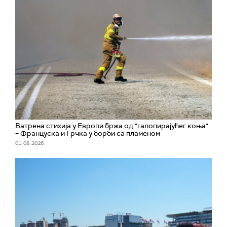
Ватрена стихија у Европи бржа од "галопирајућег коња"
– Француска и Грчка у борби са пламеном
01. 08. 2026.