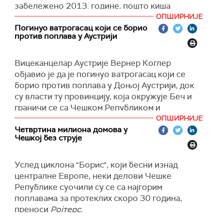
забележено 2013. године, пошто киша
наставља да пада у Мађарској, Словачкој и
ОПШИРНИЈЕ
Аустрији.
Погинуо ватрогасац који се борио
против поплава у Аустрији
У међувремену, у Будимпешти су званичници
упозорили на прогнозе да ће водостај Дунава
Вицеканцелар Аустрије Вернер Коглер
порасти и премашити висину од 8,5 метара,
објавио је да је погинуо ватрогасац који се
што је близу рекордне вредности од 8,91
борио против поплава у Доњој Аустрији, док
метара колико је забележено 2013. године,
су власти ту провинцију, која окружује Беч и
пошто киша наставља да пада у Мађарској,
граничи се са Чешком Републиком и
Словачкој и Аустрији.
Словачком, прогласиле за подручје
ОПШИРНИЈЕ
"Према прогнозама, једна од највећих поплава
катастрофе.
Четвртина милиона домова у
после више година ближи се Будимпешти, али
Чешкој без струје
Гувернерка Доње Аустрије Јохана Микл-
ми смо за то спремни", рекао је градоначелник
Лајтнер упозорила је данас да је ситуација
мађарске престонице Гергељ Карачоњ.
Услед циклона "Борис", који бесни изнад
тамо изузетно драматична, да је евакуисано
централне Европе, неки делови Чешке
1.100 кућа и да их је "сваким часом све више",
Републике суочили су се са најгорим
преноси портал Пулс 24.
поплавама за протеклих скоро 30 година,
У Доњој Аустрији распоређено је око 1.160
преноси
Ројтерс.