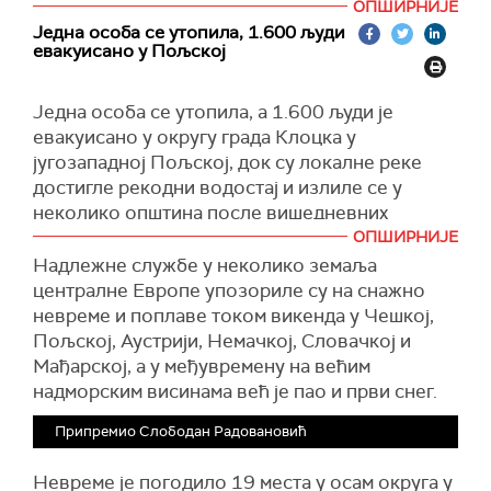
ватрогасних бригада и 20.000 ватрогасаца,
ОПШИРНИЈЕ
У Чешкој Републици четвртина милиона
рекао је на конференцији за новинаре
Једна особа се утопила, 1.600 људи
домова остала је без струје услед снажних
командант државне ватрогасне бригаде Доње
евакуисано у Пољској
ветрова и кише. Чешка полиција је саопштила
Аустрије Дитмар Фахрафелнер.
да је у току потрага за троје људи из
Једна особа се утопила, а 1.600 људи је
Током ноћи обустављен је саобраћај возова
аутомобила који је слетео у реку код Липове
евакуисано у округу града Клоцка у
на западној релацији између Амштетена и Сент
Лазне, 235 километара од Прага.
југозападној Пољској, док су локалне реке
Валентина.
Ватрогасна служба у том региону саопштила је
достигле рекодни водостај и излиле се у
да је јутрос евакуисала 1.900 људи, док су
неколико општина после вишедневних
многи путеви непроходни.
падавина.
ОПШИРНИЈЕ
Надлежне службе у неколико земаља
"Ситуација је веома драматична.
централне Европе упозориле су на снажно
Најдраматичнија је у округу Клоцка", рекао је
невреме и поплаве током викенда у Чешкој,
новинарима премијер Доналд Туск после
Пољској, Аустрији, Немачкој, Словачкој и
састанка са Кризним штабом у граду Клоцку,
Мађарској, а у међувремену на већим
преноси
Ројтерс.
надморским висинама већ је пао и први снег.
Око 17.000 домаћинстава у том округу остало
Припремио Слободан Радовановић
је без струје и телефонског домета, а приступ
неким насељеним местима је практично
Невреме је погодило 19 места у осам округа у
пресечен, рекао је Тус.