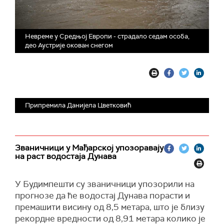
Невреме у Средњој Европи - страдало седам особа,
део Аустрије окован снегом
Припремила Данијела Цветковић
Званичници у Мађарској упозоравају
на раст водостаја Дунава
У Будимпешти су званичници упозорили на
прогнозе да ће водостај Дунава порасти и
премашити висину од 8,5 метара, што је близу
рекордне вредности од 8,91 метара колико је