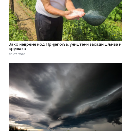
Јако невреме код Пријепоља, уништени засади шљива и
крушака
20. 07. 2026.