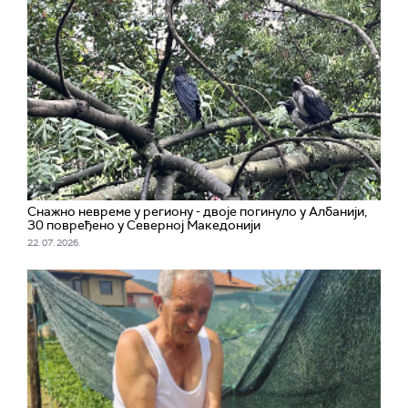
Снажно невреме у региону - двоје погинуло у Албанији,
30 повређено у Северној Македонији
22. 07. 2026.