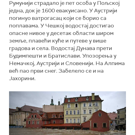
Румунији страдало је пет особа у Пољској
једна, док је 1600 евакуисано. У Аустрији
погинуо ватрогасац који се борио са
поплавама. У Чешкој водостај достигао
опасне нивое у десетак области широм
земље, плавећи куће и путеве у више
градова и села. Водостај Дунава прети
Будимпешти и Братислави. Упозорења у
Немачкој, Аустрији и Словенији. На Алпима
већ пао први снег. Забелело се и на
Јахорини.