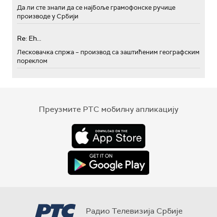
Да ли сте знали да се најбоље грамофонске ручице
производе у Србији
Re: Eh...
Лесковачка спржа – производ са заштићеним географским
пореклом
Преузмите РТС мобилну апликацију
Радио Телевизија Србије