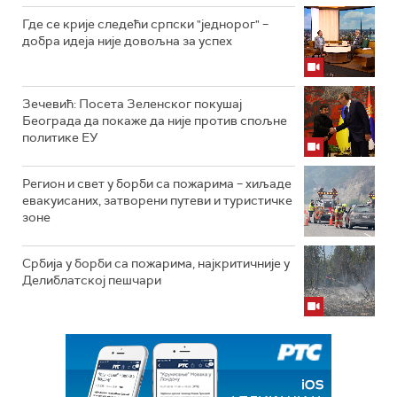
Где се крије следећи српски "једнорог" –
добра идеја није довољна за успех
Зечевић: Посета Зеленског покушај
Београда да покаже да није против спољне
политике ЕУ
Регион и свет у борби са пожарима – хиљаде
евакуисаних, затворени путеви и туристичке
зоне
Србија у борби са пожарима, најкритичније у
Делиблатској пешчари