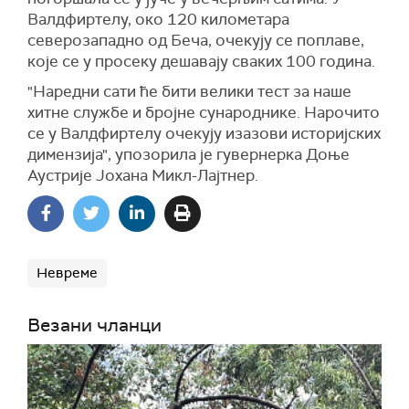
Пољској, док су за данас и сутра најављене
Валдфиртелу, око 120 километара
нове падавине, што погоршава ситуацију.
северозападно од Беча, очекују се поплаве,
које се у просеку дешавају сваких 100 година.
"Наредни сати ће бити велики тест за наше
хитне службе и бројне сународнике. Нарочито
се у Валдфиртелу очекују изазови историјских
димензија", упозорила је гувернерка Доње
Аустрије Јохана Микл-Лајтнер.
Невреме
Везани чланци