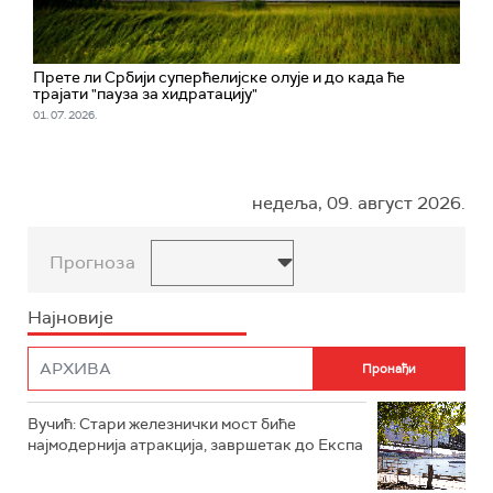
Прете ли Србији суперћелијске олује и до када ће
трајати "пауза за хидратацију"
01. 07. 2026.
недеља, 09. август 2026.
Прогноза
Најновије
Вучић: Стари железнички мост биће
најмодернија атракција, завршетак до Експа