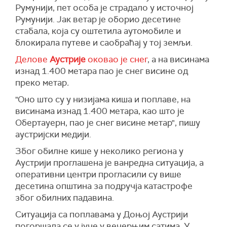
Румунији, пет особа је страдало у источној
Клоцко, град од око 25.000 становника,
Румунији. Јак ветар је оборио десетине
делимично је под водом пошто је речни
стабала, која су оштетила аутомобиле и
водостај достигао висину од 665 центиметара,
блокирала путеве и саобраћај у тој земљи.
што је знатно изнад алармантног нивоа од 240
Делове
Аустрије
оковао је снег
, а на висинама
центиметара и више од рекордних вредности
изнад 1.400 метара пао је снег висине од
забележених у време обилних поплава 1997.
преко метар
.
године када је 56 људи изгубило живот.
"Оно што су у низијама киша и поплаве, на
"Позивам становнике који треба да се
висинама изнад 1.400 метара, као што је
евакуишу да сарађују са спаилачким
Обертауерн, пао је снег висине метар", пишу
службама", рекао је Туск. У историјском граду
аустријски медији.
Глухолази, у суседној провинцији Ополе,
градоначеник је јутрос наложио принудну
Због обилне кише у неколико региона у
евакуацију пошто је река почела да се излива.
Аустрији проглашена је ванредна ситуација, а
оперативни центри прогласили су више
Ватрогасци, локалне власти и војници од
десетина општина за подручја катастрофе
суботе покушавају да заштите мост у граду,
због обилних падавина.
покривајући га шљунком како би био тежи и
издржљивији. Ватрогасци од почетка викенда
Ситуација са поплавама у Доњој Аустрији
помажу у борби с поплавама у југозападној
погоршала се у јуче у вечерњим сатима. У