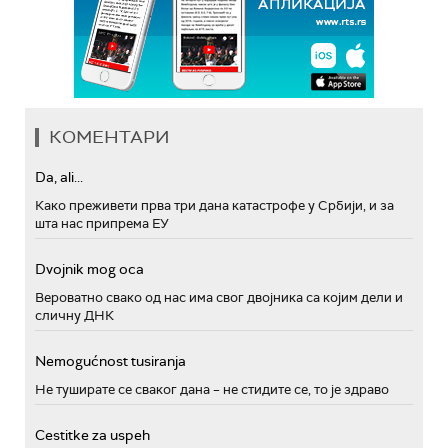
КОМЕНТАРИ
Da, ali...
Како преживети прва три дана катастрофе у Србији, и за
шта нас припрема ЕУ
Dvojnik mog oca
Вероватно свако од нас има свог двојника са којим дели и
сличну ДНК
Nemogućnost tusiranja
Не туширате се сваког дана – не стидите се, то је здраво
Cestitke za uspeh