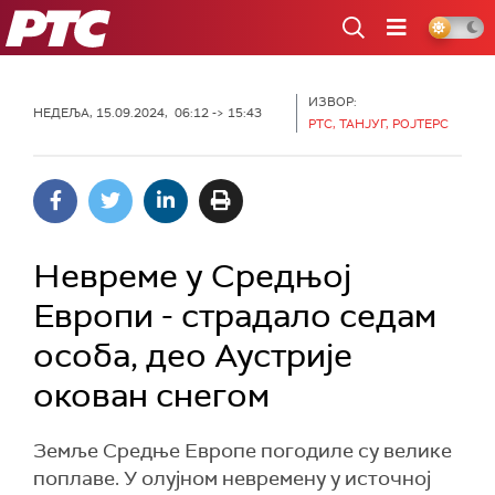
РТС
ИЗВОР:
НЕДЕЉА, 15.09.2024, 06:12 -> 15:43
РТС, ТАНЈУГ, РОЈТЕРС
Невреме у Средњој
Европи - страдало седам
особа, део Аустрије
окован снегом
Земље Средње Европе погодиле су велике
поплаве. У олујном невремену у источној