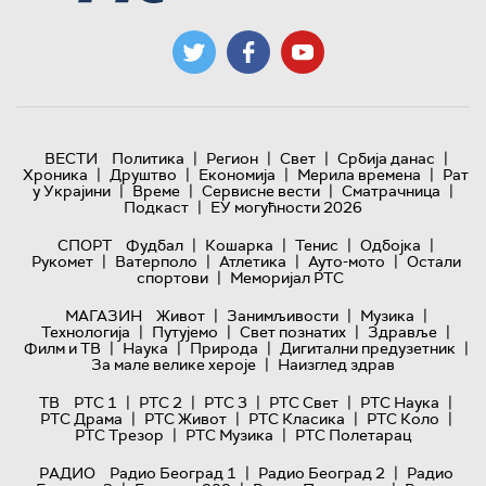
|
|
|
|
ВЕСТИ
Политика
Регион
Свет
Србија данас
|
|
|
|
Хроника
Друштво
Економија
Мерила времена
Рат
|
|
|
|
у Украјини
Време
Сервисне вести
Сматрачница
|
Подкаст
ЕУ могућности 2026
|
|
|
|
СПОРТ
Фудбал
Кошарка
Тенис
Одбојка
|
|
|
|
Рукомет
Ватерполо
Атлетика
Ауто-мото
Остали
|
спортови
Меморијал РТС
|
|
|
МАГАЗИН
Живот
Занимљивости
Музика
|
|
|
|
Технологијa
Путујемо
Свет познатих
Здравље
|
|
|
|
Филм и ТВ
Наука
Природа
Дигитални предузетник
|
За мале велике хероје
Наизглед здрав
|
|
|
|
|
ТВ
РТС 1
РТС 2
РТС 3
РТС Свет
РТС Наука
|
|
|
|
РТС Драма
РТС Живот
РТС Класика
РТС Коло
|
|
РТС Трезор
РТС Музика
РТС Полетарац
|
|
РАДИО
Радио Београд 1
Радио Београд 2
Радио