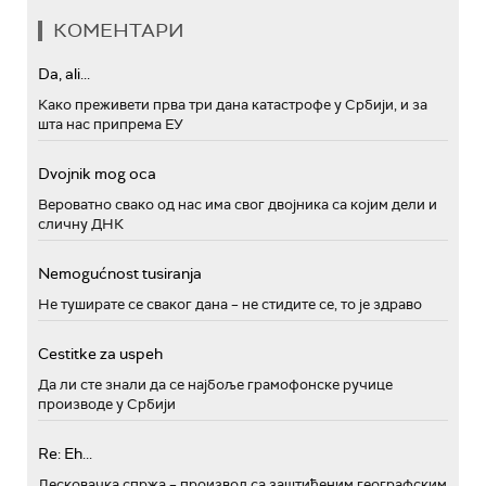
КОМЕНТАРИ
Da, ali...
Како преживети прва три дана катастрофе у Србији, и за
шта нас припрема ЕУ
Dvojnik mog oca
Вероватно свако од нас има свог двојника са којим дели и
сличну ДНК
Nemogućnost tusiranja
Не туширате се сваког дана – не стидите се, то је здраво
Cestitke za uspeh
Да ли сте знали да се најбоље грамофонске ручице
производе у Србији
Re: Eh...
Лесковачка спржа – производ са заштићеним географским