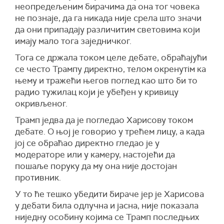
неопредељеним бирачима да она тог човека
не познаје, да га никада није срела што значи
да они припадају различитим световима који
имају мало тога заједничког.
Тога се држала током целе дебате, обраћајући
се често Трампу директно, телом окренутiм ка
њему и тражећи његов поглед као што би то
радио тужилац који је убеђен у кривицу
окривљеног.
Трамп једва да је погледао Харисову током
дебате. О њој је говорио у трећем лицу, а када
јој се обраћао директно гледао је у
модераторе или у камеру, настојећи да
пошаље поруку да му она није достојан
противник.
У то ће тешко убедити бираче јер је Харисова
у дебати била одлучна и јасна, није показала
ниједну особину којима се Трамп последњих