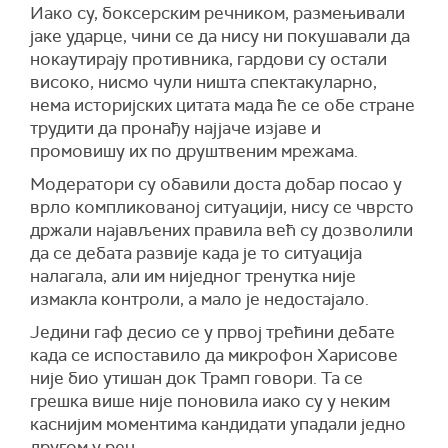
Иако су, боксерским речником, размењивали
јаке ударце, чини се да нису ни покушавали да
нокаутирају противника, гардови су остали
високо, нисмо чули ништа спектакуларно,
нема историјских цитата мада ће се обе стране
трудити да пронађу најјаче изјаве и
промовишу их по друштвеним мрежама.
Модератори су обавили доста добар посао у
врло компликованој ситуацији, нису се чврсто
држали најављених правила већ су дозволили
да се дебата развије када је то ситуација
налагала, али им ниједног тренутка није
измакла контроли, а мало је недостајало.
Једини гаф десио се у првој трећини дебате
када се испоставило да микрофон Харисове
није био утишан док Трамп говори. Та се
грешка више није поновила иако су у неким
каснијим моментима кандидати упадали једно
другом у реч.