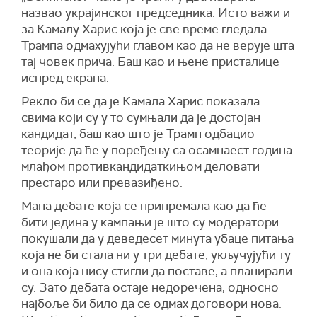
назвао украјинског председника. Исто важи и
за Камалу Харис која је све време гледала
Трампа одмахујући главом као да не верује шта
тај човек прича. Баш као и њене присталице
испред екрана.
Рекло би се да је Камала Харис показала
свима који су у то сумњали да је достојан
кандидат, баш као што је Трамп одбацио
теорије да ће у поређењу са осамнаест година
млађом противкандидаткињом деловати
престаро или превазиђено.
Мана дебате која се припремала као да ће
бити једина у кампањи је што су модератори
покушали да у деведесет минута убаце питања
која не би стала ни у три дебате, укључујући ту
и она која нису стигли да поставе, а планирали
су. Зато дебата остаје недоречена, односно
најбоље би било да се одмах договори нова.