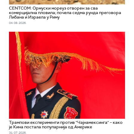
CENTCOM: Ормуски мореуз отворен за сва
комерцијална пловила; почела седма рунда преговора
Либана и Израела у Риму
04. 08. 2026.
Трампови експерименти против "Чајнамексинга" – како
је Кина постала популарнија од Америке
31. 07. 2026.