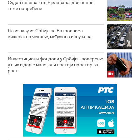
Судар возова код Бјеловара, две особе
теже повређене
На излазу из Србије на Батровцима
вишесатно чекање, међузона испуњена
Инвестициони фондови у Србији – поверење
у њих и даље мало, али постоји простор за
раст