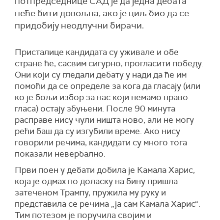
потпредседнице САД је да једна дебата
неће бити довољна, ако је циљ био да се
придобију неодлучни бирачи.
Присталице кандидата су уживале и обе
стране ће, сасвим сигурно, прогласити победу.
Они који су гледали дебату у нади да ће им
помоћи да се определе за кога да гласају (или
ко је бољи избор за нас који немамо право
гласа) остају збуњени. После 90 минута
расправе нису чули ништа ново, али не могу
рећи баш да су изгубили време. Ако нису
говорили речима, кандидати су много тога
показали невербално.
Први поен у дебати добила је Камала Харис,
која је одмах по доласку на бину пришла
затеченом Трампу, пружила му руку и
представила се речима „ја сам Камала Харис“.
Тим потезом је поручила својим и