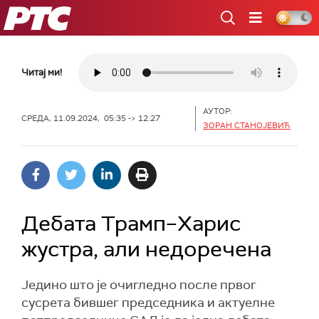
РТС
Читај ми!
АУТОР:
СРЕДА, 11.09.2024, 05:35 -> 12:27
ЗОРАН СТАНОЈЕВИЋ
Дебата Трамп–Харис
жустра, али недоречена
Једино што је очигледно после првог
сусрета бившег председника и актуелне