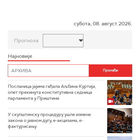
субота, 08. август 2026.
Прогноза
Најновије
Посланица јајима гађала Аљбина Куртија,
опет прекинута конститутивна седница
парламента у Приштини
У скупштинску процедуру ушле измене
закона о јавном дугу, е-акцизама, е-
фактурисању