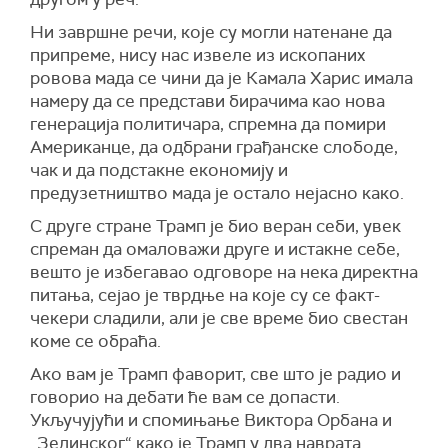
Ни завршне речи, које су могли натенане да
припреме, нису нас извеле из ископаних
ровова мада се чини да је Камала Харис имала
намеру да се представи бирачима као нова
генерација политичара, спремна да помири
Американце, да одбрани грађанске слободе,
чак и да подстакне економију и
предузетништво мада је остало нејасно како.
С друге стране Трамп је био веран себи, увек
спреман да омаловажи друге и истакне себе,
вешто је избегавао одговоре на нека директна
питања, сејао је тврдње на које су се факт-
чекери сладили, али је све време био свестан
коме се обраћа.
Ако вам је Трамп фаворит, све што је радио и
говорио на дебати ће вам се допасти.
Укључујући и спомињање Виктора Орбана и
„Зелинског“ како је Трамп у два наврата