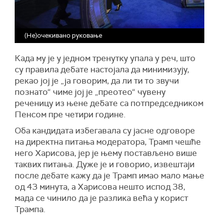
(Не)очекивано руковање
Када му је у једном тренутку упала у реч, што
су правила дебате настојала да минимизују,
рекао јој је „ја говорим, да ли ти то звучи
познато“ чиме јој је „преотео“ чувену
реченицу из њене дебате са потпредседником
Пенсом пре четири године.
Оба кандидата избегавала су јасне одговоре
на директна питања модератора, Трамп чешће
него Харисова, јер је њему постављено више
таквих питања. Дуже је и говорио, извештаји
после дебате кажу да је Трамп имао мало мање
од 43 минута, а Харисова нешто испод 38,
мада се чинило да је разлика већа у корист
Трампа.