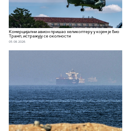
Комерцијални авион пришао хеликоптеру у којем је био
Трамп, истражују се околности
05. 08. 2026.