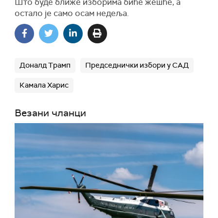
Што буде ближе изборима биће жешће, а
остало је само осам недеља.
Доналд Трамп
Председнички избори у САД
Камала Харис
Везани чланци