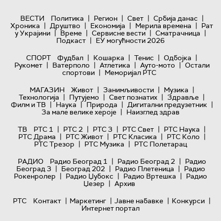
|
|
|
|
ВЕСТИ
Политика
Регион
Свет
Србија данас
|
|
|
|
Хроника
Друштво
Економија
Мерила времена
Рат
|
|
|
|
у Украјини
Време
Сервисне вести
Сматрачница
|
Подкаст
ЕУ могућности 2026
|
|
|
|
СПОРТ
Фудбал
Кошарка
Тенис
Одбојка
|
|
|
|
Рукомет
Ватерполо
Атлетика
Ауто-мото
Остали
|
спортови
Меморијал РТС
|
|
|
МАГАЗИН
Живот
Занимљивости
Музика
|
|
|
|
Технологијa
Путујемо
Свет познатих
Здравље
|
|
|
|
Филм и ТВ
Наука
Природа
Дигитални предузетник
|
За мале велике хероје
Наизглед здрав
|
|
|
|
|
ТВ
РТС 1
РТС 2
РТС 3
РТС Свет
РТС Наука
|
|
|
|
РТС Драма
РТС Живот
РТС Класика
РТС Коло
|
|
РТС Трезор
РТС Музика
РТС Полетарац
|
|
РАДИО
Радио Београд 1
Радио Београд 2
Радио
|
|
|
Београд 3
Београд 202
Радио Плетеница
Радио
|
|
|
Рокенролер
Радио Џубокс
Радио Вртешка
Радио
|
Џезер
Архив
|
|
|
|
РТС
Контакт
Маркетинг
Јавне набавке
Конкурси
Интернет портал