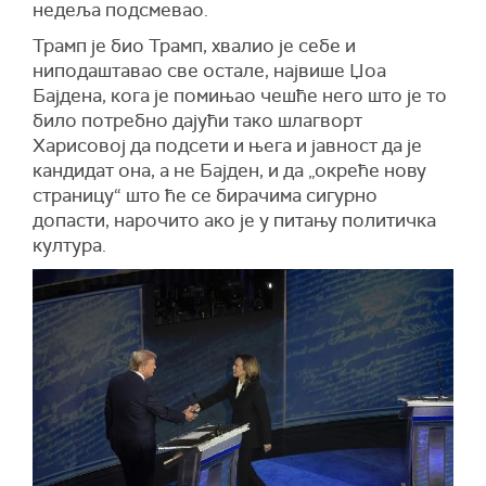
недеља подсмевао.
Трамп је био Трамп, хвалио је себе и
ниподаштавао све остале, највише Џоа
Бајдена, кога је помињао чешће него што је то
било потребно дајући тако шлагворт
Харисовој да подсети и њега и јавност да је
кандидат она, а не Бајден, и да „окреће нову
страницу“ што ће се бирачима сигурно
допасти, нарочито ако је у питању политичка
култура.