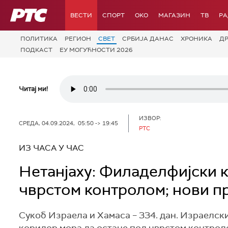
РТС
ВЕСТИ
СПОРТ
OKO
МАГАЗИН
ТВ
Р
ПОЛИТИКА
РЕГИОН
СВЕТ
СРБИЈА ДАНАС
ХРОНИКА
Д
ПОДКАСТ
ЕУ МОГУЋНОСТИ 2026
Читај ми!
ИЗВОР:
СРЕДА, 04.09.2024, 05:50 -> 19:45
РТС
ИЗ ЧАСА У ЧАС
Нетанјаху: Филаделфијски 
чврстом контролом; нови пр
Сукоб Израела и Хамаса – 334. дан. Израелски