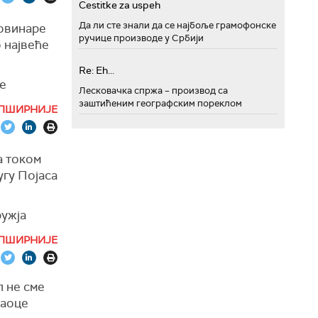
Cestitke za uspeh
Да ли сте знали да се најбоље грамофонске
новинаре
ручице производе у Србији
о највеће
Re: Eh...
ше
Лесковачка спржа – производ са
аху.
заштићеним географским пореклом
ПШИРНИЈЕ
асу због
а током
ари таоце
угу Појаса
ођени ако
ружја
коридор
ПШИРНИЈЕ
кавши да
л не сме
таоце