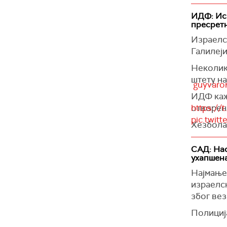
ИДФ: Ис
пресрет
Израелск
Галилеји
Неколик
штету на
ИДФ каже
отворен
https:/
pic.twit
Хезболах
израелск
САД: Нас
(Times of
ухапшена
Најмање 
израелск
због вез
Полиција
описала 