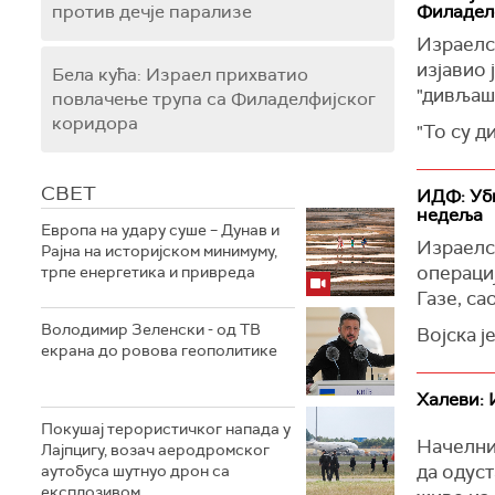
против дечје парализе
Филадел
Израелс
изјавио 
Бела кућа: Израел прихватио
"дивљаш
повлачење трупа са Филаделфијског
коридора
"То су д
границе.
СВЕТ
Према њ
ИДФ: Уби
недеља
наоружав
Европа на удару суше – Дунав и
Израелс
Рајна на историјском минимуму,
Израелск
операциј
трпе енергетика и привреда
из Газе 
Газе, са
ИДФ нап
Володимир Зеленски - од ТВ
Војска ј
"Газа м
екрана до ровова геополитике
сакривен
остане 
наоружа
(Times of
Халеви: 
је Хамас
Покушај терористичког напада у
Начелник
Лајпцигу, возач аеродромског
(Times of
да одуст
аутобуса шутнуо дрон са
експлозивом