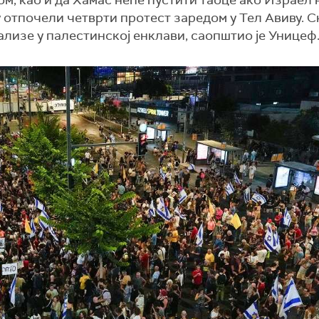
м, као и да Хамас неће пустити таоце ако Израел 
у отпочели четврти протест заредом у Тел Авиву. 
ализе у палестинској енклави, саопштио је Уницеф