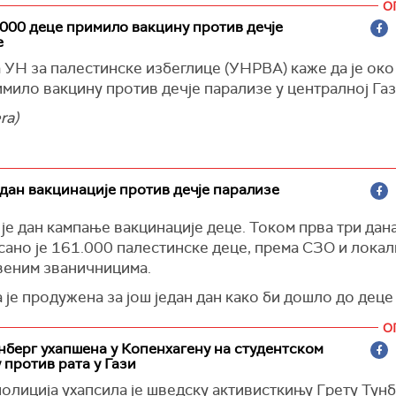
О
на статуа испред зграде универзитета, преноси Би-Б
000 деце примило вакцину против дечје
е
 су узвикивали "Слобода Палестини", лупајући у буб
 око зграде Колумбије, позивајући управу универзите
 УН за палестинске избеглице (УНРВА) каже да је ок
и зашто су протестовали крајем прошлог семестра.
мило вакцину против дечје парализе у централној Газ
су Универзитета Колумбија су на пролеће одржани
ra)
љни протести који се сматрају међу највећим студен
ацијама против рата у Гази у САД, а тада је ухапшено
ената, од којих су неки суспендовани.
дан вакцинације против дечје парализе
Универзитет је због немира отказао церемонију доде
, а председница Минуш Шафик, која је дозволила пол
је дан кампање вакцинације деце. Током прва три дан
оком протеста, поднела је прошлог месеца оставку.
сано је 161.000 палестинске деце, према СЗО и лока
веним званичницима.
BBC)
је продужена за још један дан како би дошло до деце
ним срединама.
О
 очекује почетак друге фазе у Кан Јунису. Трајаће чет
нберг ухапшена у Копенхагену на студентском
 против рата у Гази
е се преселити на север Газе.
олиција ухапсила је шведску активисткињу Грету Тунб
кампањи вакцинације, израелско бомбардовање се и 