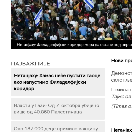
Нетанјаху: Филаделфијски коридор мора да остане под чврст
Нови про
НАЈВАЖНИЈЕ
Демонстр
Нетанјаху: Хамас неће пустити таоце
склопљен
ако напустимо Филаделфијски
коридор
Гомила о
Тајмс ов
Власти у Гази: Од 7. октобра убијено
(Times of
више од 40.860 Палестинаца
Око 187.000 деце примило вакцину
Нетанјах