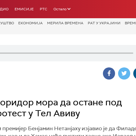
АДИО
ЕМИСИЈЕ
РТС
Остало
РУШТВО
ЕКОНОМИЈА
МЕРИЛА ВРЕМЕНА
РАТ У УКРАЈИНИ
ВРЕМ
коридор мора да остане под
отест у Тел Авиву
 премијер Бенјамин Нетанјаху изјавио је да Фила