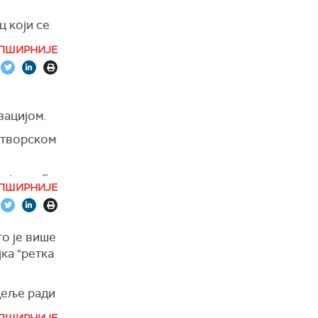
ц који се
ПШИРНИЈЕ
зацијом.
атворском
који треба
ПШИРНИЈЕ
то је више
јка "ретка
деље ради
ењу,
ПШИРНИЈЕ