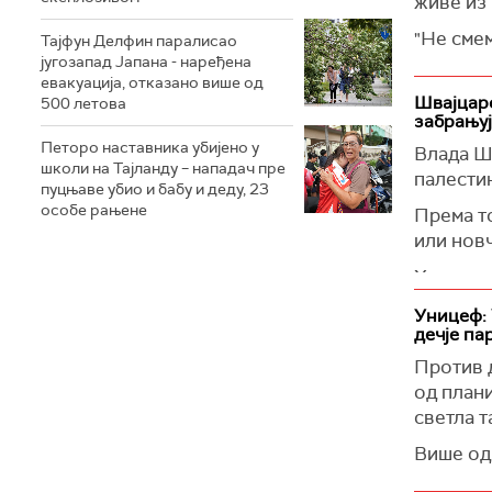
живе из 
"Не смем
Тајфун Делфин паралисао
југозапад Јапана - наређена
врати жи
евакуација, отказано више од
терорист
Швајцарс
500 летова
забрањуј
(Times of
Петоро наставника убијено у
Влада Ш
школи на Тајланду – нападач пре
палестин
пуцњаве убио и бабу и деду, 23
особе рањене
Према т
или нов
Хамас и 
да усвој
Уницеф: 
дечје па
(Reuters
Против д
од плани
светла т
Више од
вакцинис