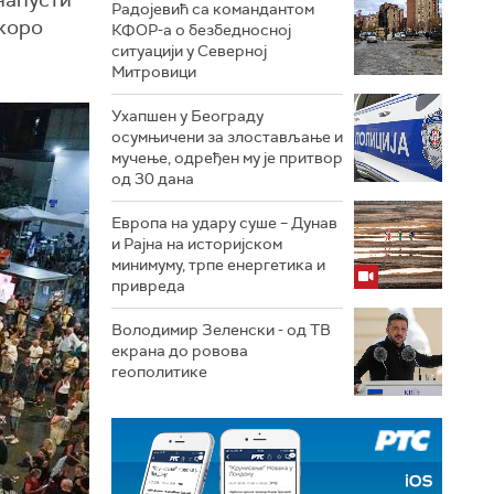
напусти
Радојевић са командантом
Скоро
КФОР-а о безбедносној
ситуацији у Северној
.
Митровици
Ухапшен у Београду
осумњичени за злостављање и
мучење, одређен му је притвор
од 30 дана
Европа на удару суше – Дунав
и Рајна на историјском
минимуму, трпе енергетика и
привреда
Володимир Зеленски - од ТВ
екрана до ровова
геополитике