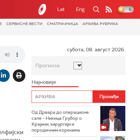
Lat
Eng
Е
СЕРВИСНЕ ВЕСТИ
СМАТРАЧНИЦА
АРХИВА РУБРИКА
субота, 08. август 2026.
Прогноза
Најновије
Од Дрвара до операционе
сале – Никица Грубор о
Крајини, хирургији и
породичним коренима
делфијски