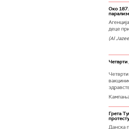
префарба
Око 187.
парализ
Студенти
шетајући
Агенција
заборав
деце при
У кампу
(Al Jazee
вишенеде
демонстр
100 студ
Четврти 
Такође, 
диплома
Четврти 
рацију т
вакцини
здравст
(Танјуг, 
Кампања 
централ
Сутра се
Грета Ту
протесту
а онда ћ
Данска п
Упркос 