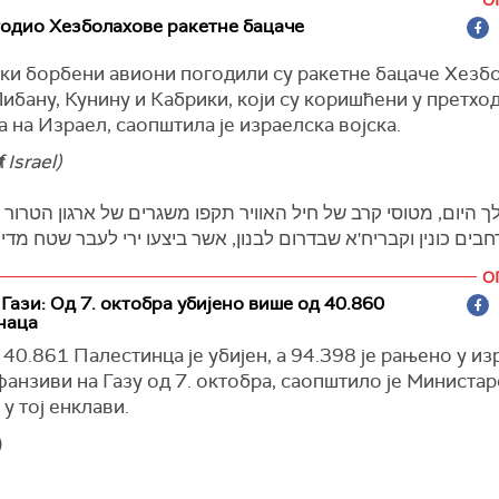
 АП.
одио Хезболахове ракетне бацаче
и Хамас су поштовали ограничене паузе у оружаним с
ки борбени авиони погодили су ракетне бацаче Хезбо
 се спровела кампања вакцинације полио-вакцином.
ибану, Кунину и Кабрики, који су коришћени у претхо
 УН се сада надају да ће ту кампању моћи да прошире 
 на Израел, саопштила је израелска војска.
 области на северу и југу територије, како би вакцин
 Israel)
:
640.000 деце.
ија се спроводи након што је у Гази пријављен први с
 היום, מטוסי קרב של חיל האוויר תקפו משגרים של ארגון הטרור
рализе после 25 година, а реч је о десетомесечном д
חבים כונין וקבריח'א שבדרום לבנון, אשר ביצעו ירי לעבר שטח מד
 парализована нога.
О
вени стручњаци су упозорили на могућност избијања 
בהמשך להתרעות שהופעלו בשעה 13:40 במרחב שתולה, זוה
 Гази: Од 7. октобра убијено више од 40.860
ериторији, где је већина становништва расељена, а глад
ter.com/hDnc0eTI95
משטח לבנון ונפל בשטח פתוח, אין נפגעים
наца
трањена.
— צבא ההגנה לישראל (@idfonline)
September 4, 2024
40.861 Палестинца је убијен, а 94.398 је рањено у из
фанзиви на Газу од 7. октобра, саопштило је Министа
у тој енклави.
)