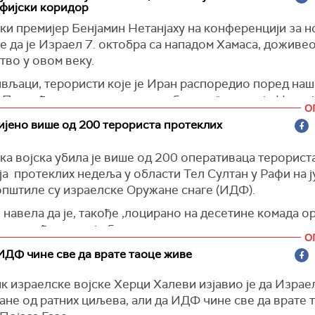
фијски коридор
ки премијер Бенјамин Нетанјаху на конференцији за 
је да је Израел 7. октобра са нападом Хамаса, доживе
тво у овом веку.
ивљаци, терористи које је Иран распоредио поред на
 Посвећени смо томе да их победимо", рекао је Нетанј
О
еговим речима, Филаделфијски коридор је важан Хам
јено више од 200 терориста протеклих
ање што је, тврди, и довело до напада 7. октобра.
ка војска убила је више од 200 оперативаца терорист
и премијер тврди и да би Хамас могао да прокријумч
а протеклих недеља у области Тел Султан у Рафи на ј
у Иран или Јемен, истаквши да таоци неће бити ослоб
општиле су израелске Оружане снаге (ИДФ).
усти Филаделфијски коридор.
е навела да је, такође ,лоцирано на десетине комада о
оже бити демилитаризована само ако Филаделфијски 
ог у кућама у тој области.
под чврстом контролом и не буде линија снабдевања
О
њем и опремом за тероризам", наводи Нетанјаху, иста
 Israel)
ИДФ чине све да врате таоце живе
 изградио велики тунел испод коридора.
 израелске војске Херци Халеви изјавио је да Израе
 Israel)
ане од ратних циљева, али да ИДФ чине све да врате 