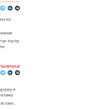
ана ка
аневши
פגיעות ישיר
иле
ПШИРНИЈЕ
ујорку и
тетима.
наставе,
да је