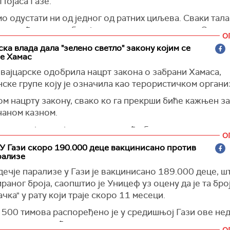
Појаса Газе.
о одустати ни од једног од ратних циљева. Сваки тала
в, имаће пред собом још много година живота. Сваки
О
а ће на крају бити елиминисан", каже Халеви.
ка влада дала "зелено светло" закону којим се
е Хамас
 Israel)
вајцарске одобрила нацрт закона о забрани Хамаса,
ске групе коју је означила као терористичком органи
ом нацрту закону, свако ко га прекрши биће кажњен з
чаном казном.
групе које делују у његово име ће бити, према закону 
О
и парламент, забрањени.
У Гази скоро 190.000 деце вакцинисано против
рализе
)
ечје парализе у Гази је вакцинисано 189.000 деце, ш
раног броја, саопштио је Уницеф уз оцену да је та бро
ачка" у рату који траје скоро 11 месеци.
 500 тимова распоређено је у средишњој Гази ове не
ања деце млађе од десет година, наводи се у саопшт
О