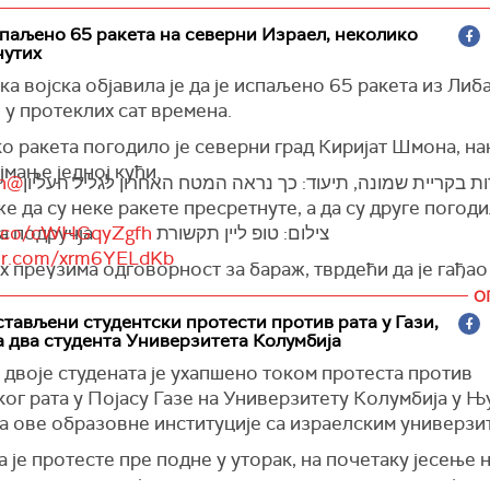
паљено 65 ракета на северни Израел, неколико
нутих
а војска објавила је да је испаљено 65 ракета из Либ
 у протеклих сат времена.
о ракета погодило је северни град Киријат Шмона, н
јмање једној кући.
@guyvaron
ות בקריית שמונה, תיעוד: כך נראה המטח האחרון לגליל העליון
 да су неке ракете пресретнуте, а да су друге погод
а подручја.
/t.co/cWHGqyZgfh
צילום: טופ ליין תקשורת
ter.com/xrm6YELdKb
 преузима одговорност за бараж, тврдећи да је гађао
е војне положаје.
— החדשות - N12 (@N12News)
September 4, 2024
О
тављени студентски протести против рата у Гази,
 Israel)
 два студента Универзитета Колумбија
двоје студената је ухапшено током протеста против
ог рата у Појасу Газе на Универзитету Колумбија у Њ
а ове образовне институције са израелским универзи
 је протесте пре подне у уторак, на почетаку јесење 
као мирне, али је после подне дошло до ескалације ка