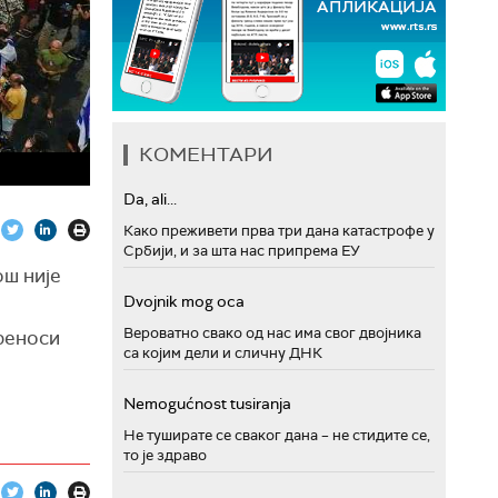
КОМЕНТАРИ
Da, ali...
Како преживети прва три дана катастрофе у
Србији, и за шта нас припрема ЕУ
ош није
Dvojnik mog oca
Вероватно свако од нас има свог двојника
преноси
са којим дели и сличну ДНК
Nemogućnost tusiranja
Не туширате се сваког дана – не стидите се,
то је здраво