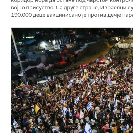
коридор мора да остане под чврстом контроло
војно присуство. Са друге стране, Израелци с
190.000 деце вакцинисано је против дечје пар