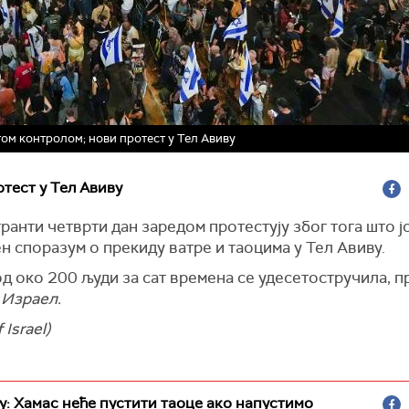
ом контролом; нови протест у Тел Авиву
тест у Тел Авиву
анти четврти дан заредом протестују због тога што ј
 споразум о прекиду ватре и таоцима у Тел Авиву.
д око 200 људи за сат времена се удесетостручила, 
 Израел.
 Israel)
у: Хамас неће пустити таоце ако напустимо