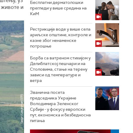
штењу, уз
Бесплатни дерматолошки
и животе и
прегледи у више средина на
КиМ
Рестрикције воде у више села
ариљске општине, контроле и
казне због ненаменске
потрошње
Борба са ватреном стихијом у
Делиблатској пешчари и на
Столовима, стање на терену
зависи од температуре и
ветра
Званична посета
председника Украјине
Володимира Зеленског
Србији - у фокусу европски
пут, економска и безбедносна
питања