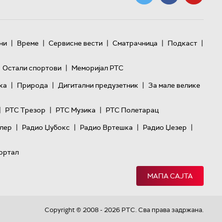
|
|
|
|
|
ни
Време
Сервисне вести
Сматрачница
Подкаст
|
Остали спортови
Меморијал РТС
|
|
|
ка
Природа
Дигитални предузетник
За мале велике
|
|
|
РТС Трезор
РТС Музика
РТС Полетарац
|
|
|
|
лер
Радио Џубокс
Радио Вртешка
Радио Џезер
ортал
МАПА САЈТА
Copyright © 2008 - 2026 РТС. Сва права задржана.