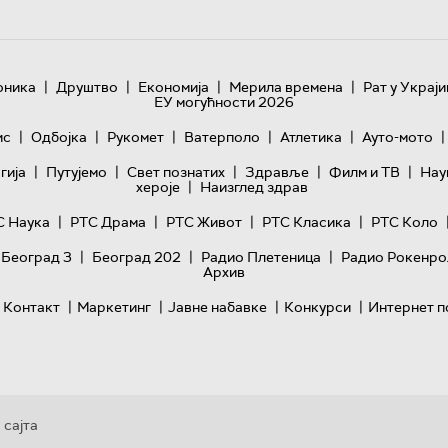
|
|
|
|
оника
Друштво
Економија
Мерила времена
Рат у Украји
ЕУ могућности 2026
|
|
|
|
|
|
ис
Одбојка
Рукомет
Ватерполо
Атлетика
Ауто-мото
|
|
|
|
|
гијa
Путујемо
Свет познатих
Здравље
Филм и ТВ
Нау
|
хероје
Наизглед здрав
|
|
|
|
С Наука
РТС Драма
РТС Живот
РТС Класика
РТС Коло
|
|
|
 Београд 3
Београд 202
Радио Плетеница
Радио Рокенро
Архив
|
|
|
|
Контакт
Маркетинг
Јавне набавке
Конкурси
Интернет п
 сајта