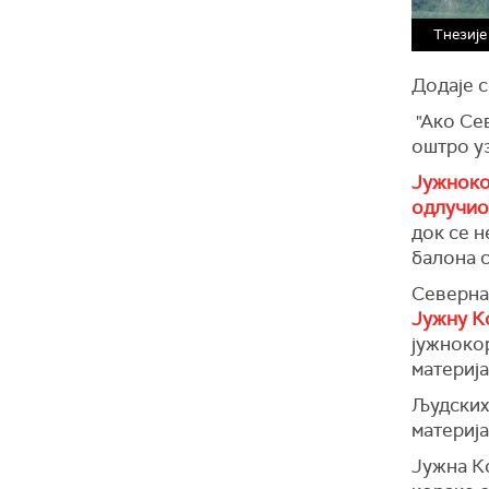
Тнезије
Додаје с
"Ако Сев
оштро у
Јужноко
одлучио 
док се 
балона с
Северна
Јужну К
јужноко
материја
Људских 
материј
Јужна Ко