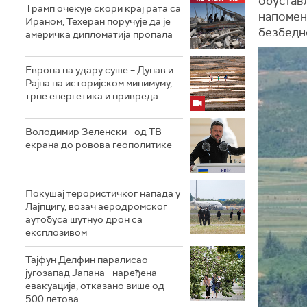
обустављ
Трамп очекује скори крај рата са
напомену
Ираном, Техеран поручује да је
безбедн
америчка дипломатија пропала
Европа на удару суше – Дунав и
Рајна на историјском минимуму,
трпе енергетика и привреда
Володимир Зеленски - од ТВ
екрана до ровова геополитике
Покушај терористичког напада у
Лајпцигу, возач аеродромског
аутобуса шутнуо дрон са
експлозивом
Тајфун Делфин паралисао
југозапад Јапана - наређена
евакуација, отказано више од
500 летова