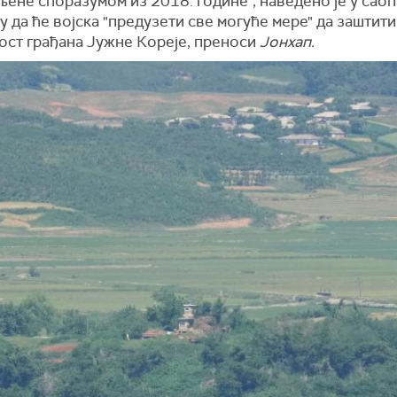
ене споразумом из 2018. године", наведено је у саоп
 да ће војска "предузети све могуће мере" да заштит
ост грађана Јужне Кореје, преноси
Јонхап.