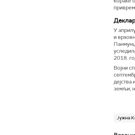
кораке о
приврем
Деклар
У април
и врховн
Панмунџ
уследила
2018. г
Војни сп
септембр
дејства 
земљи, н
Јужна К
Везани