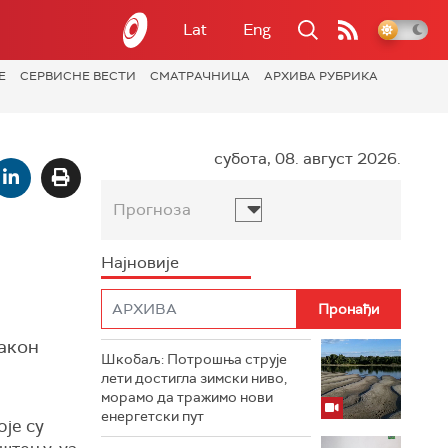
Lat
Eng
Е
СЕРВИСНЕ ВЕСТИ
СМАТРАЧНИЦА
АРХИВА РУБРИКА
субота, 08. август 2026.
Прогноза
Најновије
након
Шкобаљ: Потрошња струје
лети достигла зимски ниво,
морамо да тражимо нови
енергетски пут
оје су