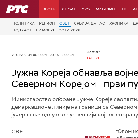
РТС
ВЕСТИ
СПОРТ
OKO
МАГАЗИН
ТВ
Р
ПОЛИТИКА
РЕГИОН
СВЕТ
СРБИЈА ДАНАС
ХРОНИКА
Д
ПОДКАСТ
ЕУ МОГУЋНОСТИ 2026
ИЗВОР:
УТОРАК, 04.06.2024, 09:19 -> 09:34
ТАНЈУГ
Јужна Кореја обнавља војне
Северном Корејом - први пу
Министарство одбране Јужне Кореје саопштило
демаркационе линије на граници са Северном 
јучерашње одлуке о суспензији војног споразум
СВЕТ
"Овом ме