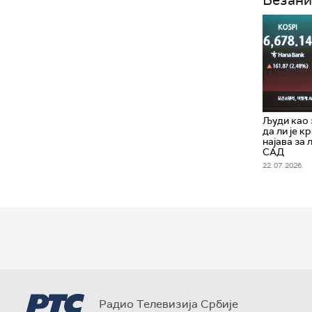
Људи као 
да ли је к
најава за 
САД
22. 07. 2026.
Радио Телевизија Србије