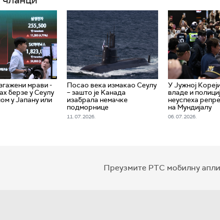
згажени мрави -
Посао века измакао Сеулу
У Јужној Кореј
рах берзе у Сеулу
– зашто је Kанада
владе и полици
лом у Јапану или
изабрала немачке
неуспеха репре
подморнице
на Мундијалу
11. 07. 2026.
06. 07. 2026.
Преузмите РТС мобилну апли