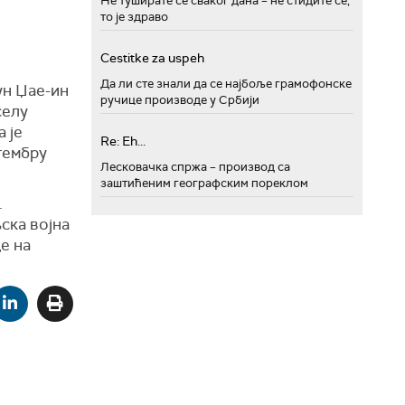
Не туширате се сваког дана – не стидите се,
то је здраво
Cestitke za uspeh
Да ли сте знали да се најбоље грамофонске
ун Џае-ин
ручице производе у Србији
селу
 је
Re: Eh...
птембру
Лесковачка спржа – производ са
заштићеним географским пореклом
.
ска војна
е на