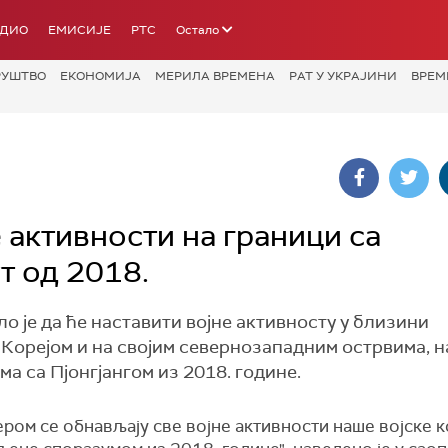
АДИО
ЕМИСИЈЕ
РТС
Остало
РУШТВО
ЕКОНОМИЈА
МЕРИЛА ВРЕМЕНА
РАТ У УКРАЈИНИ
ВРЕМ
 активности на граници са
т од 2018.
 је да ће наставити војне активносту у близини
Корејом и на својим севернозападним острвима, 
а са Пјонгјангом из 2018. године.
ром се обнављају све војне активности наше војске к