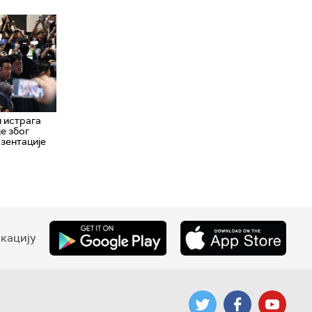
и истрага
је због
зентације
кацију