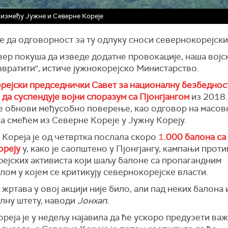
 између Јужне и Северне Кореје
е да одговорност за ту одлуку сноси севернокорејск
ер покуша да изведе додатне провокације, наша војс
звратити", истиче јужнокорејско Министарство.
рејски председнички Савет за националну безбедност 
да суспендује војни споразум са Пјонгјангом
из 2018.
не обнови међусобно поверење, као одговор на масо
а смећем из Северне Кореје у Јужну Кореју.
 Кореја је од четвртка послала скоро
1
.000 балона са
ореју
у, како је саопштено у Пјонгјангу, кампањи проти
рејских активиста који шаљу балоне са пропагандним
лом у којем се критикују севернокорејске власти.
жртава у овој акцији није било, али пад неких балона 
алну штету, наводи
Јонхап.
реја је у недељу најавила да ће ускоро предузети ва