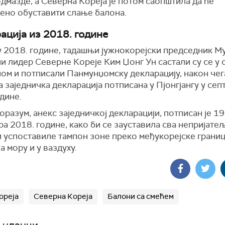
дмазде, а Северна Кореја је потом саопштила да ће
ено обуставити слање балона.
ација из 2018. године
у 2018. године, тадашњи јужнокорејски председник М
и лидер Северне Кореје Ким Џонг Ун састали су се у 
ом и потписали Панмунџомску декларацију, након чега
 заједничка декларација потписана у Пјонгјангу у се
одине.
оразум, анекс заједничкој декларацији, потписан је 19
а 2018. године, како би се зауставила сва непријатељ
и успоставиле тампон зоне преко међукорејске границ
а мору и у ваздуху.
ореја
Северна Кореја
Балони са смећем
 чланци