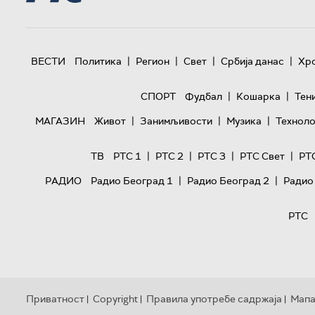
|
|
|
|
ВЕСТИ
Политика
Регион
Свет
Србија данас
Хр
|
|
СПОРТ
Фудбал
Кошарка
Тен
|
|
|
МАГАЗИН
Живот
Занимљивости
Музика
Техноло
|
|
|
|
ТВ
РТС 1
РТС 2
РТС 3
РТС Свет
РТ
|
|
РАДИО
Радио Београд 1
Радио Београд 2
Радио
РТС
Приватност
Copyright
Правила употребе садржаја
Мапа
|
|
|