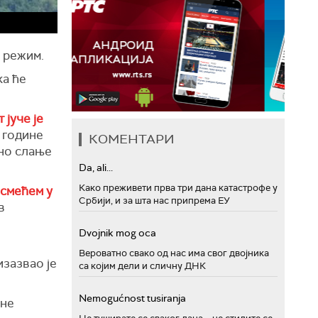
и режим.
ка ће
јуче је
 године
КОМЕНТАРИ
вно слање
Da, ali...
Како преживети прва три дана катастрофе у
 смећем у
Србији, и за шта нас припрема ЕУ
в
Dvojnik mog oca
Вероватно свако од нас има свог двојника
изазвао је
са којим дели и сличну ДНК
Nemogućnost tusiranja
жне