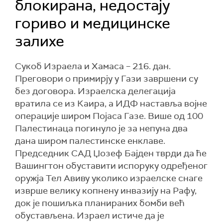
блокирана, недостају
гориво и медицинске
залихе
Сукоб Израела и Хамаса – 216. дан.
Преговори о примирју у Гази завршени су
без договора. Израелска делегација
вратила се из Каира, а ИДФ наставља војне
операције широм Појаса Газе. Више од 100
Палестинаца погинуло је за непуна два
дана широм палестинске енклаве.
Председник САД Џозеф Бајден тврди да ће
Вашингтон обуставити испоруку одређеног
оружја Тел Авиву уколико израелске снаге
изврше велику копнену инвазију на Рафу,
док је пошиљка планираних бомби већ
обустављена. Израел истиче да је