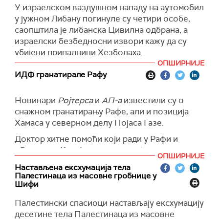
У израелском ваздушном нападу на аутомобил
Израел је саопштио да је да је у среду поново
у јужном Либану погинуле су четири особе,
отворен прелаз Керем Шалом – друга рута за
саопштила је либанска Цивилна одбрана, а
дистрибуцију помоћи. Међутим, Светски
израелски безбедносни извори кажу да су
програм за храну истиче да никаква помоћ
убијени припадници Хезболаха.
није прошла кроз тај прелаз.
ОПШИРНИЈЕ
Израелске одбрамбене снаге (ИДФ) су током
ИДФ гранатирале Рафу
(
The Guardian
)
удара користиле артиљерију, дронове и
борбене авионе.
Новинари
Ројтерса
и
АП-а
известили су о
(
Reuters
)
снажном гранатирању Рафе, али и позиција
Хамаса у северном делу Појаса Газе.
Доктор хитне помоћи који ради у Рафи и
оближњем Кан Јунису каже да је здравствена
ОПШИРНИЈЕ
ситуација у подручјима на југу енклаве
Настављена ексхумација тела
"катастрофална", пошто је приступ
Палестинаца из масовне гробнице у
хуманитарне помоћи отежан.
Шифи
"Мирис канализације је свеприсутан", рекао је
Палестински спасиоци настављају ексхумацију
доктор.
десетине тела Палестинаца из масовне