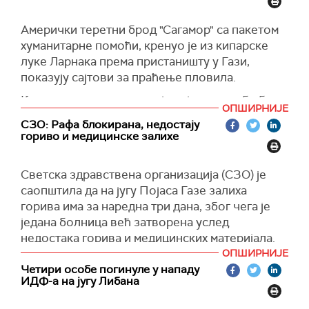
Из турској министарства је речено за
Ројтерс
(
WAFA
)
да укидање забране "не долази у обзир" и да је
Амерички теретни брод "Сагамор" са пакетом
само реч о тромесечном одлагању током којег
хуманитарне помоћи, кренуо је из кипарске
турске компаније могу да испоруче већ
луке Ларнака према пристаништу у Гази,
постојеће наруџбине у Израел, преко неке
показују сајтови за праћење пловила.
треће државе.
Кипарске власти су раније најавиле да би брод
Турска је 2. маја објавила да је обуставила
ОПШИРНИЈЕ
могао ускоро да крене ка плутајућем
СЗО: Рафа блокирана, недостају
извоз и увоз из Израела због војне операције
пристаништу у Гази, преноси
Ројтерс
.
гориво и медицинске залихе
у Појасу Газе.
(
Reuters
)
Турски министар трговине Омер Болат изјавио
Светска здравствена организација (СЗО) је
је 3. маја да Турска неће наставити трговинску
саопштила да на југу Појаса Газе залиха
размену са Израелом, која је износила око
горива има за наредна три дана, због чега је
седам милијарди долара годишње, док се у
једана болница већ затворена услед
Појасу Газе не постигне трајни прекид ватре и
недостака горива и медицинских материјала.
успостави несметано достављање
ОПШИРНИЈЕ
хуманитарне помоц́и за Палестинце.
Гранични прелаз са Египтом код Рафе
Четири особе погинуле у нападу
затворен је откако је израелска војска
ИДФ-а на југу Либана
(
Reuters
)
преузела контролу над палестинском страном
границе у уторак ујутру.