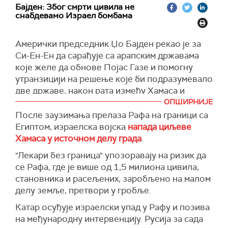
килограма и 1.700 бомби од 226 килограма.
избора у САД-у.
координацију хуманитарних послова, на
Бајден: Због смрти цивила не
снабдевамо Израел бомбама
Израел је ове седмице напао Рафу, где је више
основу података које је добила од
Предочио је да је председник САД Џозеф
од милион Палестинаца нашло уточиште од
Министарства здравља у палестинској
Бајден истовремено позивао људе да се сете
сукоба у другим деловима Појаса Газе, а Тел
енклави.
Амерички председник Џо Бајден рекао је за
да је рат почео нападом Хамаса на Израел, док
Авив је саопштио да је реч о "ограниченој
Си-Ен-Ен да сарађује са арапским државама
истовремено задржава "средства намењена
Наводи се да су 32 особе убијене у шест
операцији".
које желе да обнове Појас Газе и помогну
уништењу Хамаса".
изараелских напада на Рафу, укључујући 11
утранзицији на решење које би подразумевало
(
CNN, Reuters
)
деце и осам жена.
"Не можете добити рат ако не дозволите
две државе, након рата између Хамаса и
Израелу да га добије", рекао је Ердан.
Девет особа, укључујући четворо деце и две
Израела.
ОПШИРНИЈЕ
жене, убијени су у израелском нападу на
(
Times of Israel
)
После заузимања прелаза Рафа на граници са
Бајден је рекао да су САД престале да
избеглички камп југоисточно од Рафе.
Египтом, израелска војска
напада циљеве
снабдевају Израел бомбама због смрти
Хамаса у источном делу града
.
Девет особа погинуло је у израеслом нападу у
цивила.
источној Рафи, укључујући четворо деце и три
"Лекари без граница" упозоравају на ризик да
"Цивили су убијени у Гази у нападима тим
жене.
се Рафа, где је више од 1,5 милиона цивила,
бомбама, али и у другим ударима у насељеним
становника и расељених, заробљено на малом
Двоје деце и две жене убијене су када је
центрима", рекао је Бајден за Си-Ен-Ен.
делу земље, претвори у гробље.
погођена њихова кућа у источној Рафи.
(
CNN
)
Катар осуђује израелски упад у Рафу и позива
Пет особа, укључујући жену и дете убијене су
на међународну интервенцију. Русија за сада
у израелском нападу на кућу у западној Рафи.