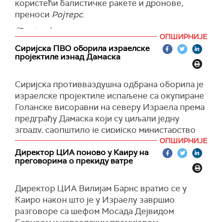
користећи балистичке ракете и дронове,
Трамп.
преноси
Ројтерс
.
(
TruthSocial
)
(Reuters)
ОПШИРНИЈЕ
Сиријска ПВО оборила израелске
пројектиле изнад Дамаска
Сиријска противваздушна одбрана оборила је
израелске пројектиле испаљене са окупиране
Голанске висоравни на северу Израела према
предграђу Дамаска који су циљали једну
зграду, саопштило је сиријско министарство
одбране.
ОПШИРНИЈЕ
Директор ЦИА поново у Каиру на
Војни извор рекао је за агенцију
Сана
да је
преговорима о прекиду ватре
сиријска ПВО оборила поједине од
израелских пројектила и да је причињена мања
Директор ЦИА Вилијам Барнс вратио се у
материјална штета, пренела је
Ал џазира
.
Каиро након што је у Израелу завршио
Израел изводи нападе против иранских мета у
разговоре са шефом Мосада Дејвидом
Сирији годинама, али је појачао такве нападе