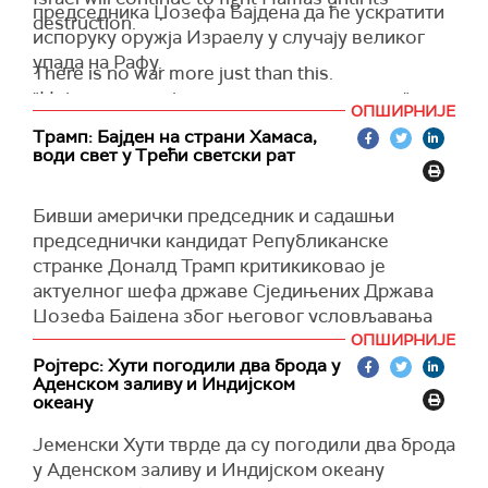
председника Џозефа Бајдена да ће ускратити
destruction.
испоруку оружја Израелу у случају великог
упада на Рафу.
There is no war more just than this.
"Ниједан рат није више оправдан од овог",
— ישראל כ”ץ Israel Katz (@Israel_katz)
May 9, 2024
ОПШИРНИЈЕ
истакао је Кац.
Трамп: Бајден на страни Хамаса,
води свет у Трећи светски рат
(
X – Twitter
)
Бивши амерички председник и садашњи
председнички кандидат Републиканске
странке Доналд Трамп критикиковао је
актуелног шефа државе Сједињених Држава
Џозефа Бајдена због његовог условљавања
испоруке америчког оружја Израелу.
ОПШИРНИЈЕ
Ројтерс: Хути погодили два брода у
"Бајден је на страни ових терориста (мислећи
Аденском заливу и Индијском
на Хамас) и свет води у Трећи светски рат, баш
океану
као што је стао на страну радикалних мафијаша
Јеменски Хути тврде да су погодили два брода
који преузимају наше факултетске кампусе, јер
у Аденском заливу и Индијском океану
их његови донатори финансирају", навео је