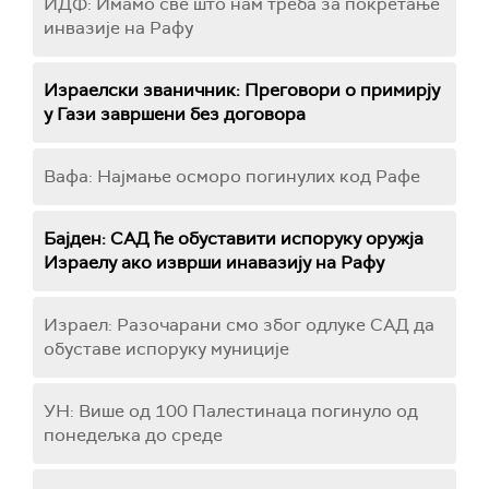
ИДФ: Имамо све што нам треба за покретање
инвазије на Рафу
Израелски званичник: Преговори о примирју
у Гази завршени без договора
Вафа: Најмање осморо погинулих код Рафе
Бајден: САД ће обуставити испоруку оружја
Израелу ако изврши инавазију на Рафу
Израел: Разочарани смо због одлуке САД да
обуставе испоруку муниције
УН: Више од 100 Палестинаца погинуло од
понедељка до среде