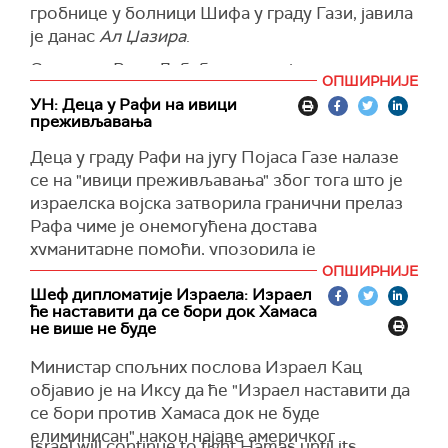
гробнице у болници Шифа у граду Гази, јавила
(
The Guardian
)
је данас
Ал Џазира
.
Спасилац Рами Дабабеш рекао је за катарску
ОПШИРНИЈЕ
телевизијску мрежу да су тела Палестинаца
УН: Деца у Рафи на ивици
потпуно непрепознатљива због, како наводи,
преживљавања
мучења којима су била подвргнута, а да су нека
Деца у граду Рафи на југу Појаса Газе налазе
обезглављена.
се на "ивици преживљавања" због тога што је
Палестински медицински тимови пронашли су
израелска војска затворила гранични прелаз
трећу масовну гробницу унутар болнице
Рафа чиме је онемогућена достава
Шифа у којој је откривено 49 тела, саопштила
хуманитарне помоћи, упозорила је
је у среду канцеларија Хамаса за медије.
Канцеларија Уједињених нација за
ОПШИРНИЈЕ
координацију хуманитарних послова у свом
Шеф дипломатије Израела: Израел
(
Al Jazeera
)
ће наставити да се бори док Хамаса
најновијем извештају.
не више не буде
(
UN, Танјуг
)
Министар спољних послова Израел Кац
објавио је на Иксу да ће "Израел наставити да
се бори против Хамаса док не буде
елиминисан" након најаве америчког
Israel will continue to fight Hamas until its