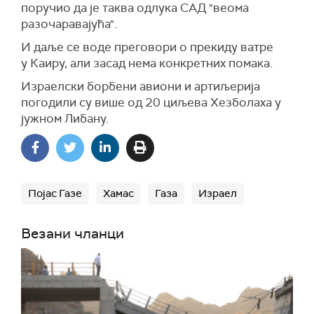
поручио да је таква одлука САД "веома
разочаравајућа".
И даље се воде преговори о прекиду ватре
у Каиру, али засад нема конкретних помака.
Израелски борбени авиони и артиљерија
погодили су више од 20 циљева Хезболаха у
јужном Либану.
Појас Газе
Хамас
Газа
Израел
Везани чланци