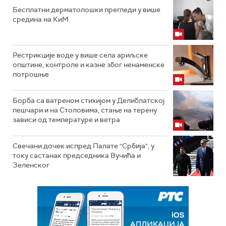
Бесплатни дерматолошки прегледи у више
средина на КиМ
Рестрикције воде у више села ариљске
општине, контроле и казне због ненаменске
потрошње
Борба са ватреном стихијом у Делиблатској
пешчари и на Столовима, стање на терену
зависи од температуре и ветра
Свечани дочек испред Палате "Србија", у
току састанак председника Вучића и
Зеленског