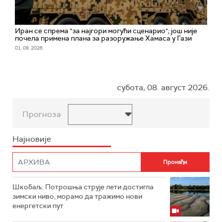
Иран се спрема "за најгори могући сценарио"; jош није
почела примена плана за разоружање Хамаса у Гази
01. 08. 2026.
субота, 08. август 2026.
Прогноза
Најновије
Шкобаљ: Потрошња струје лети достигла
зимски ниво, морамо да тражимо нови
енергетски пут