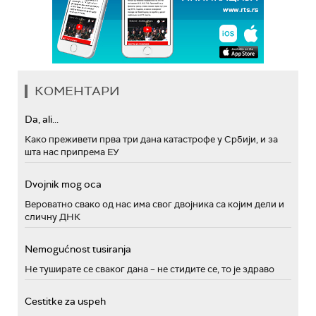
КОМЕНТАРИ
Da, ali...
Како преживети прва три дана катастрофе у Србији, и за
шта нас припрема ЕУ
Dvojnik mog oca
Вероватно свако од нас има свог двојника са којим дели и
сличну ДНК
Nemogućnost tusiranja
Не туширате се сваког дана – не стидите се, то је здраво
Cestitke za uspeh