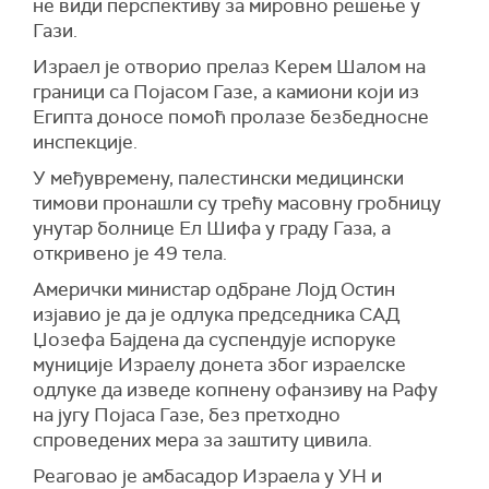
не види перспективу за мировно решење у
Још пет особа убијено је у два одвојена
Гази.
напада на на истоку и западу Рафе.
Израел је отвoрио прелаз Керем Шалом на
(
Al Jazeera
)
граници са Појасом Газе, а камиони који из
Египта доносе помоћ пролазе безбедносне
инспекције.
У међувремену, палестински медицински
тимови пронашли су трећу масовну гробницу
унутар болнице Ел Шифа у граду Газа, а
откривено је 49 тела.
Амерички министар одбране Лојд Остин
изјавио је да је одлука председника САД
Џозефа Бајдена да суспендује испоруке
муниције Израелу донета због израелскe
одлуке да изведе копнену офанзиву на Рафу
на југу Појаса Газе, без претходно
спроведених мера за заштиту цивила.
Реаговао је амбасадор Израела у УН и