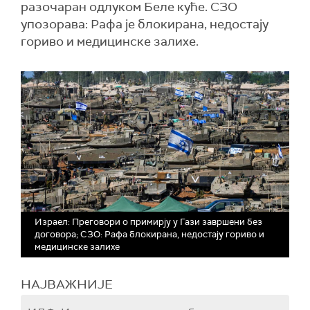
разочаран одлуком Беле куће. СЗО
упозорава: Рафа је блокирана, недостају
гориво и медицинске залихе.
Израел: Преговори о примирју у Гази завршени без
договора; СЗО: Рафа блокирана, недостају гориво и
медицинске залихе
НАЈВАЖНИЈЕ