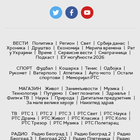
|
|
|
|
ВЕСТИ
Политика
Регион
Свет
Србија данас
|
|
|
|
Хроника
Друштво
Економија
Мерила времена
Рат
|
|
|
|
у Украјини
Време
Сервисне вести
Сматрачница
|
Подкаст
ЕУ могућности 2026
|
|
|
|
СПОРТ
Фудбал
Кошарка
Тенис
Одбојка
|
|
|
|
Рукомет
Ватерполо
Атлетика
Ауто-мото
Остали
|
спортови
Меморијал РТС
|
|
|
МАГАЗИН
Живот
Занимљивости
Музика
|
|
|
|
Технологијa
Путујемо
Свет познатих
Здравље
|
|
|
|
Филм и ТВ
Наука
Природа
Дигитални предузетник
|
За мале велике хероје
Наизглед здрав
|
|
|
|
|
ТВ
РТС 1
РТС 2
РТС 3
РТС Свет
РТС Наука
|
|
|
|
РТС Драма
РТС Живот
РТС Класика
РТС Коло
|
|
РТС Трезор
РТС Музика
РТС Полетарац
|
|
РАДИО
Радио Београд 1
Радио Београд 2
Радио
|
|
|
Београд 3
Београд 202
Радио Плетеница
Радио