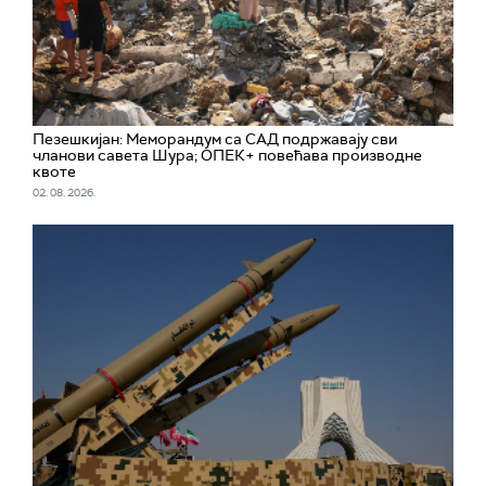
Пезешкијан: Меморандум са САД подржавају сви
чланови савета Шура; ОПЕК+ повећава производне
квоте
02. 08. 2026.