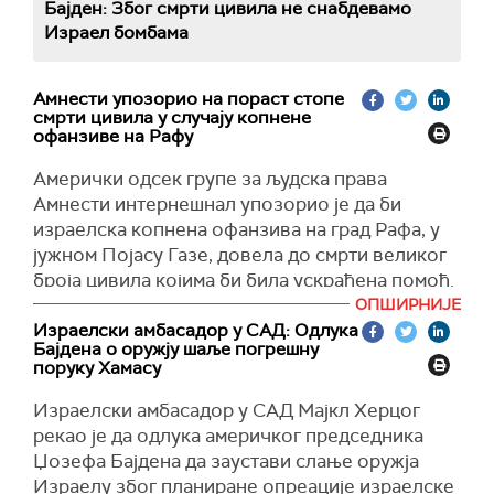
Бајден: Због смрти цивила не снабдевамо
Израел бомбама
Амнести упозорио на пораст стопе
смрти цивила у случају копнене
офанзиве на Рафу
Амерички одсек групе за људска права
Амнести интернешнал упозорио је да би
израелска копнена офанзива на град Рафа, у
јужном Појасу Газе, довела до смрти великог
броја цивила којима би била ускраћена помоћ.
ОПШИРНИЈЕ
"Никоме у Гази тренутно не може да се
Израелски амбасадор у САД: Одлука
обезбеди количина помоћи која је потребна.
Бајдена о оружју шаље погрешну
Ако се планирана копнена операција не
поруку Хамасу
заустави, биће убијено још хиљаде цивила",
Израелски амбасадор у САД Мајкл Херцог
поручила је та група на платформи
Икс
.
рекао је да одлука америчког председника
Амнести је нагласио да је неопходно да владе
Џозефа Бајдена да заустави слање оружја
широм света изврше притисак како би се
Израелу због планиране опреације израелске