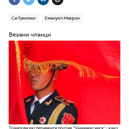
Си Ђинпинг
Емануел Макрон
Везани чланци
Трампови експерименти против "Чајнамексинга" – како