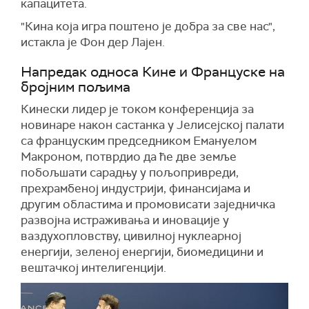
капацитета.
"Кина која игра поштено је добра за све нас",
истакла је Фон дер Лајен.
Напредак односа Кине и Француске на
бројним пољима
Кинески лидер је током конференција за
новинаре након састанка у Јелисејској палати
са француским председником Емануелом
Макроном, потврдио да ће две земље
побољшати сарадњу у пољопривреди,
прехрамбеној индустрији, финансијама и
другим областима и промовисати заједничка
развојна истраживања и иновације у
ваздухопловству, цивилној нуклеарној
енергији, зеленој енергији, биомедицини и
вештачкој интелигенцији.