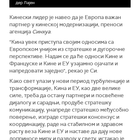
дер Лајен
Кинески лидер је навео да је Европа важан
партнер у кинеској модернизацији, преноси
агенција
Синхуа
.
"Кина увек приступа својим односима са
Европском унијом из стратешке и дугорочне
перспективе. Надам се да ће односи Кине и
Француске и Кине и ЕУ узајамно ојачати и
напредовати заједно", рекао је Си.
Како свет улази у нови период турбуленције и
трансформације, Кина и ЕУ, као две велике
силе, треба да остану партнери и посвећене
дијалогу и сарадњи, продубе стратешку
комуникацију, унапреде стратешко међусобно
поверење, изграде стратешки консензус и
координацију, раде на стабилном и здравом
расту веза Кине и ЕУ и наставе да дају нове
доприносе миру и развоју у свету, истакао је