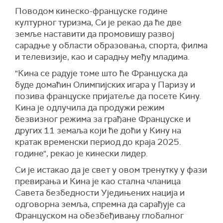
Поводом кинеско-француске године
културног туризма, Си је рекао да ће две
земље наставити да промовишу развој
сарадње у области образовања, спорта, филма
и телевизије, као и сарадњу међу младима.
"Кина се радује томе што ће Француска да
буде домаћин Олимпијских игара у Паризу и
позива француске пријатеље да посете Кину.
Кина је одлучила да продужи режим
безвизног режима за грађане Француске и
других 11 земаља који ће доћи у Кину на
кратак временски период до краја 2025.
године", рекао је кинески лидер.
Си је истакао да је свет у овом тренутку у фази
превирања и Кина је као стална чланица
Савета безбедности Уједињених нација и
одговорна земља, спремна да сарађује са
Француском на обезбеђивању глобалног