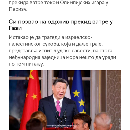
прекида ватре током Олимпијских игара у
Паризу.
Си позвао на одржив прекид ватре у
Гази
Истакао је да трагедија израелско-
палестинског сукоба, која и даље траје,
представља испит људске савести, па стога
међународна заједница мора нешто да уради
по том питању.