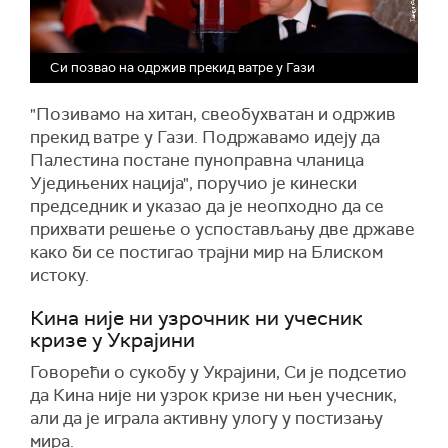
Си позвао на одржив прекид ватре у Гази
"Позивамо на хитан, свеобухватан и одржив
прекид ватре у Гази. Подржавамо идеју да
Палестина постане пуноправна чланица
Уједињених нација", поручио је кинески
председник и указао да је неопходно да се
прихвати решење о успостављању две државе
како би се постигао трајни мир на Блиском
истоку.
Кина није ни узрочник ни учесник
кризе у Украјини
Говорећи о сукобу у Украјини, Си је подсетио
да Кина није ни узрок кризе ни њен учесник,
али да је играла активну улогу у постизању
мира.