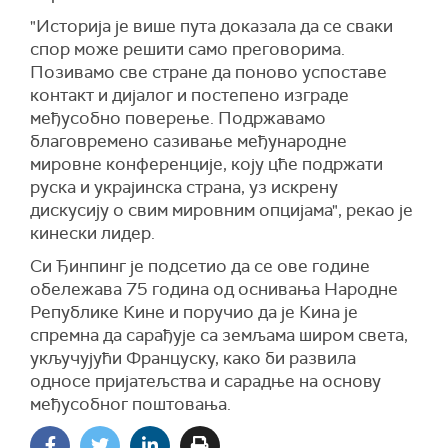
"Историја је више пута доказала да се сваки
спор може решити само преговорима.
Позивамо све стране да поново успоставе
контакт и дијалог и постепено изграде
међусобно поверење. Подржавамо
благовремено сазивање међународне
мировне конференције, коју цће подржати
руска и украјинска страна, уз искрену
дискусију о свим мировним опцијама", рекао је
кинески лидер.
Си Ђинпинг је подсетио да се ове године
обележава 75 година од оснивања Народне
Републике Кине и поручио да је Кина је
спремна да сарађује са земљама широм света,
укључујући Француску, како би развила
односе пријатељства и сарадње на основу
међусобног поштовања.