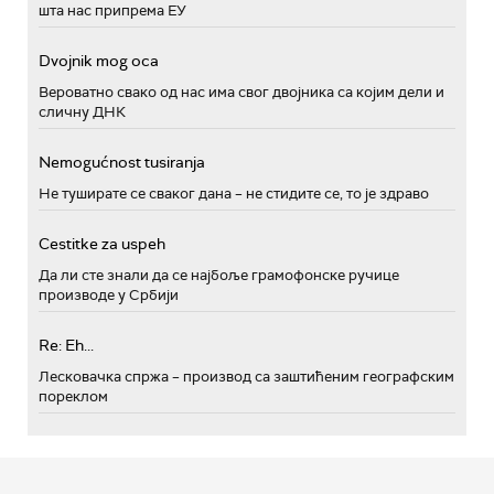
шта нас припрема ЕУ
Dvojnik mog oca
Вероватно свако од нас има свог двојника са којим дели и
сличну ДНК
Nemogućnost tusiranja
Не туширате се сваког дана – не стидите се, то је здраво
Cestitke za uspeh
Да ли сте знали да се најбоље грамофонске ручице
производе у Србији
Re: Eh...
Лесковачка спржа – производ са заштићеним географским
пореклом