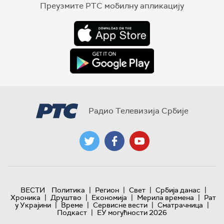
Преузмите РТС мобилну апликацију
Радио Телевизија Србије
|
|
|
|
ВЕСТИ
Политика
Регион
Свет
Србија данас
|
|
|
|
Хроника
Друштво
Економија
Мерила времена
Рат
|
|
|
|
у Украјини
Време
Сервисне вести
Сматрачница
|
Подкаст
ЕУ могућности 2026