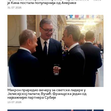
је Кина постала популарнија од Америке
31. 07. 2026.
Макрон приредио вечеру за светске лидере у
Јелисејској палати; Вучић: Француска један од
најважнијих партнера Србије
13. 07. 2026.