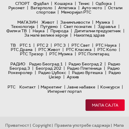
|
|
|
|
СПОРТ
Фудбал
Кошарка
Тенис
Одбојка
|
|
|
|
Рукомет
Ватерполо
Атлетика
Ауто-мото
Остали
|
спортови
Меморијал РТС
|
|
|
МАГАЗИН
Живот
Занимљивости
Музика
|
|
|
|
Технологијa
Путујемо
Свет познатих
Здравље
|
|
|
|
Филм и ТВ
Наука
Природа
Дигитални предузетник
|
За мале велике хероје
Наизглед здрав
|
|
|
|
|
ТВ
РТС 1
РТС 2
РТС 3
РТС Свет
РТС Наука
|
|
|
|
РТС Драма
РТС Живот
РТС Класика
РТС Коло
|
|
РТС Трезор
РТС Музика
РТС Полетарац
|
|
РАДИО
Радио Београд 1
Радио Београд 2
Радио
|
|
|
Београд 3
Београд 202
Радио Плетеница
Радио
|
|
|
Рокенролер
Радио Џубокс
Радио Вртешка
Радио
|
Џезер
Архив
|
|
|
|
РТС
Контакт
Маркетинг
Јавне набавке
Конкурси
Интернет портал
МАПА САЈТА
Приватност
Copyright
Правила употребе садржаја
Мапа
|
|
|