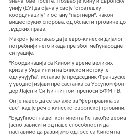
значај ове посете. Позвао је Кину и Европску
унију (ЕУ) да ојачају своју "стратешку
координацију" и остану "партнери", након
вишеструких спорова, од области трговине до
људских права.
Макрон је истакао да је евро-кинески дијалог
потребнији него икада пре због међународне
ситуације.
"Координација са Кином у време великих
криза у Украјини и на Блиском истоку је
одлучујућа", истакао је председник Француске
у уводној изјави пре састанка са Урсулом фон
дер Лајен и Си Ђинпингом, преноси БФМ ТВ.
Он је навео да се залаже за "фер правила за
све", кад је реч о кинеско-европској трговини.
"Будућност нашег континента ће такође веома
јасно зависити од наше способности да
наставимо да развијамо односе са Кином на