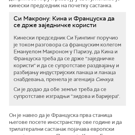
кинески председник на почетку састанка.
Си Макрону: Кина и Француска да
се држе заједничке користи
Кинески председник Си Ђинпинг поручио
је током разговора са француским колегом
Емануелом Макроном у Паризу, да Кина и
Француска треба да се држе ''заједничке
користи'' и да се супротставе раздвајању и
разбијању индустријских ланаца и ланаца
снабдевања, пренела је агенција
Синхуа
.
Си је додао да обе земље треба да се
супротставе изградњи ''зидова и баријера''.
Он је навео да је Француска прва станица
његове посете иностранству ове године и да
трилатерални састанак појачава европски