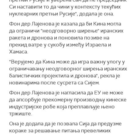
Си наставити то да чини у контексту текућих
нуклеарних претњи Русије", додала је она.
Фон дер Лајенова је казала да би Кина могла
да ограничи "неодговорно ширење" иранских
ракета и дронова и поновила позиве на
прекид ватре у сукобу између Израела и
Хамаса.
"Верујемо да Кина може да игра важну улогу у
ограничавању неодговорног ширења иранских
балистичких пројектила и дронова", рекла је
новинарима после сусрета са Сијем.
Фон дер Лајенова је нагласила да ЕУ не може
да апсорбује прекомерну производњу кинеске
индустријске робе која преплављује њено
тржиште.
Она је додала да је позвала Сија да предузме
кораке за решавање питања превеликих