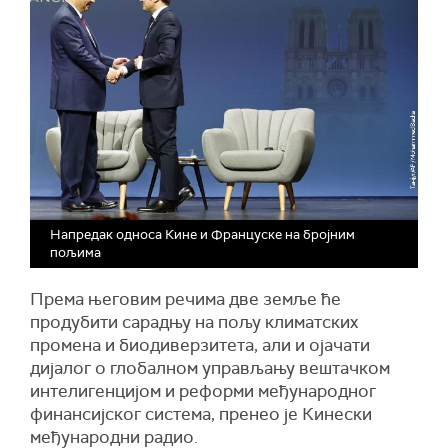
Напредак односа Кине и Француске на бројним
пољима
Према његовим речима две земље ће
продубити сарадњу на пољу климатских
промена и биодиверзитета, али и ојачати
дијалог о глобалном управљању вештачком
интелигенцијом и реформи међународног
финансијског система, пренео је Кинески
међународни радио.