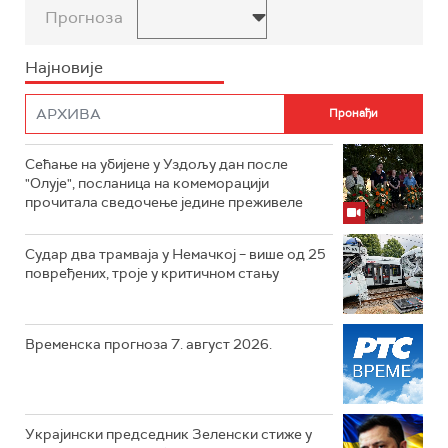
Прогноза
Најновије
Сећање на убијене у Уздољу дан после
"Олује", посланица на комеморацији
прочитала сведочење једине преживеле
Судар два трамваја у Немачкој – више од 25
повређених, троје у критичном стању
Временска прогноза 7. август 2026.
Украјински председник Зеленски стиже у