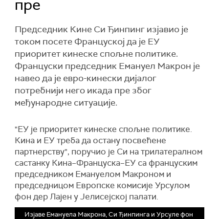
пре
Председник Кине Си Ђинпинг изјавио је
током посете Француској да је ЕУ
приоритет кинеске спољне политике.
Француски председник Емануел Макрон је
навео да је евро-кинески дијалог
потребнији него икада пре због
међународне ситуације.
"ЕУ је приоритет кинеске спољне политике.
Кина и ЕУ треба да остану посвећене
партнерству", поручио је Си на трилатералном
састанку Кина–Француска–ЕУ са француским
председником Емануелом Макроном и
председницом Европске комисије Урсулом
фон дер Лајен у Јелисејској палати.
Изјаве Емануела Макрона, Си Ђинпинга и Урсуле фон