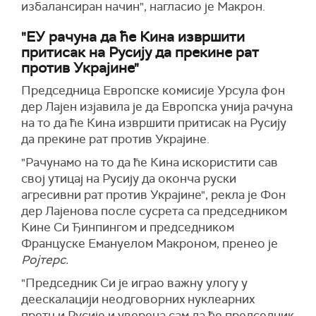
избалансиран начин", нагласио је Макрон.
"ЕУ рачуна да ће Кина извршити
притисак на Русију да прекине рат
против Украјине"
Председница Европске комисије Урсула фон
дер Лајен изјавила је да Европска унија рачуна
на то да ће Кина извршити притисак на Русију
да прекине рат против Украјине.
"Рачунамо на то да ће Кина искористити сав
свој утицај на Русију да оконча руски
агресивни рат против Украјине", рекла је Фон
дер Лајенова после сусрета са председником
Кине Си Ђинпингом и председником
Француске Емануелом Макроном, пренео је
Ројтерс.
"Председник Си је играо важну улогу у
деескалацији неодговорних нуклеарних
претњи Русије и уверена сам да ће председник