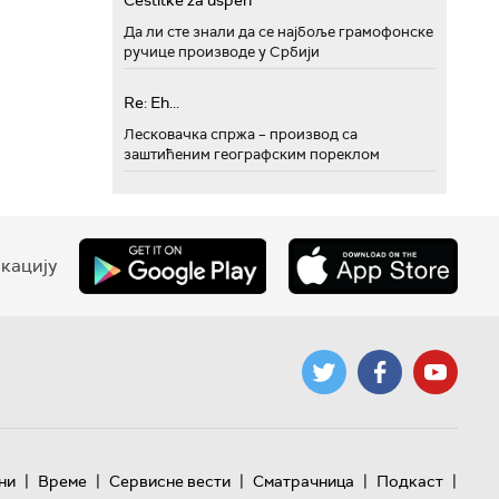
Cestitke za uspeh
Да ли сте знали да се најбоље грамофонске
ручице производе у Србији
Re: Eh...
Лесковачка спржа – производ са
заштићеним географским пореклом
кацију
|
|
|
|
|
ни
Време
Сервисне вести
Сматрачница
Подкаст