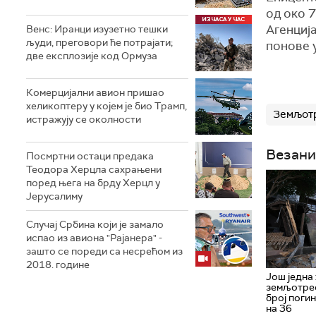
од око 7
Агенција
Венс: Иранци изузетно тешки
људи, преговори ће потрајати;
понове 
две експлозије код Ормуза
Комерцијални авион пришао
хеликоптеру у којем је био Трамп,
Земљот
истражују се околности
Везани
Посмртни остаци предака
Теодора Херцла сахрањени
поред њега на брду Херцл у
Јерусалиму
Случај Србина који је замало
испао из авиона "Рајанера" -
зашто се пореди са несрећом из
2018. године
Још једна
земљотрес
број поги
на 36