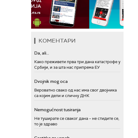
КОМЕНТАРИ
Da, ali...
Како преживети прва три дана катастрофе у
Србији, и за шта нас припрема ЕУ
Dvojnik mog oca
Вероватно свако од нас има свог двојника
са којим дели и сличну ДНК
Nemogućnost tusiranja
Не туширате се сваког дана – не стидите се,
то је здраво