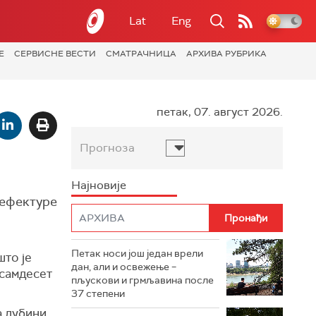
Lat
Eng
Е
СЕРВИСНЕ ВЕСТИ
СМАТРАЧНИЦА
АРХИВА РУБРИКА
петак, 07. август 2026.
Прогноза
Најновије
рефектуре
Петак носи још један врели
што је
дан, али и освежење –
осамдесет
пљускови и грмљавина после
37 степени
а дубини