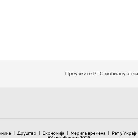
Преузмите РТС мобилну апли
|
|
|
|
оника
Друштво
Економија
Мерила времена
Рат у Украји
ЕУ могућности 2026