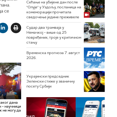
Сећање на убијене дан после
пана.
"Олује" у Уздољу, посланица на
да се
комеморацији прочитала
сведочење једине преживеле
Судар два трамваја у
Немачкој – више од 25
повређених, троје у критичном
стању
Временска прогноза 7. август
2026.
Украјински председник
Зеленски стиже у званичну
посету Србији
аког дана
н – научници
к не могу да