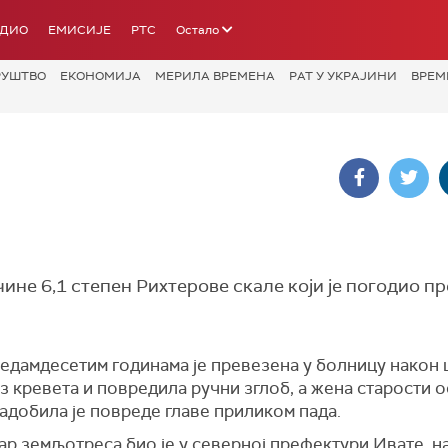
АДИО
ЕМИСИЈЕ
РТС
Остало
РУШТВО
ЕКОНОМИЈА
МЕРИЛА ВРЕМЕНА
РАТ У УКРАЈИНИ
ВРЕМ
ине 6,1 степен Рихтерове скале који је погодио п
едамдесетим годинама је превезена у болницу након 
з кревета и повредила ручни зглоб, а жена старости 
адобила је повреде главе приликом пада.
р земљотреса био је у северној префектури Ивате, н