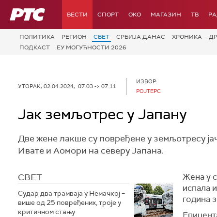
РТС
ВЕСТИ
СПОРТ
OKO
МАГАЗИН
ТВ
Р
ПОЛИТИКА
РЕГИОН
СВЕТ
СРБИЈА ДАНАС
ХРОНИКА
Д
ПОДКАСТ
ЕУ МОГУЋНОСТИ 2026
ИЗВОР:
УТОРАК, 02.04.2024, 07:03 -> 07:11
РОЈТЕРС
Јак земљотрес у Јапану
Две жене лакше су повређене у земљотресу јач
Ивате и Аомори на северу Јапана.
СВЕТ
Жена у с
испала и
Судар два трамваја у Немачкој –
година з
више од 25 повређених, троје у
критичном стању
Епицента