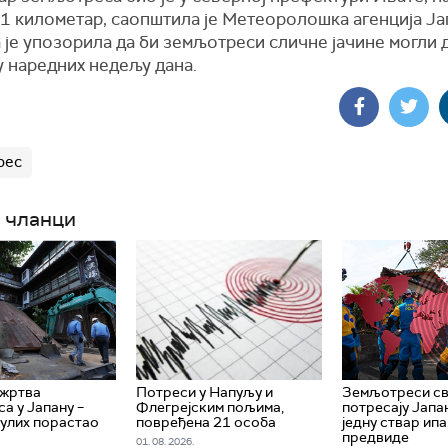
1 километар, саопштила је Метеоролошка агенција Ја
 је упозорила да би земљотреси сличне јачине могли 
у наредних недељу дана.
рес
 чланци
 жртва
Потреси у Напуљу и
Земљотреси св
а у Јапану –
Флегрејским пољима,
потресају Јапа
нулих порастао
повређена 21 особа
једну ствар ипа
предвиде
01. 08. 2026.