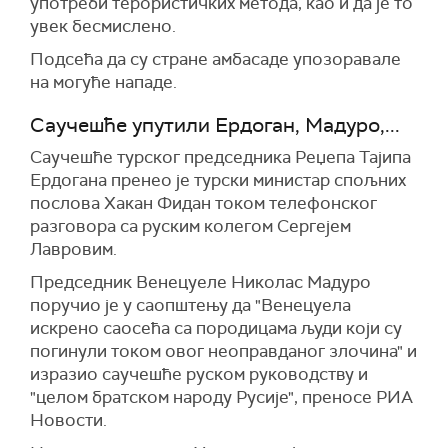
употреби терористичких метода, као и да је то
увек бесмислено.
Подсећа да су стране амбасаде упозоравале
на могуће нападе.
Саучешће упутили Ердоган, Мадуро,...
Саучешће турског председника Реџепа Тајипа
Ердогана пренео је турски министар спољних
послова Хакан Фидан током телефонског
разговора са руским колегом Сергејем
Лавровим.
Председник Венецуеле Николас Мадуро
поручио је у саопштењу да "Венецуела
искрено саосећа са породицама људи који су
погинули током овог неоправданог злочина" и
изразио саучешће руском руководству и
"целом братском народу Русије", преносе РИА
Новости.