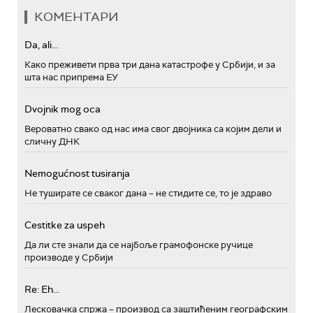
КОМЕНТАРИ
Da, ali...
Како преживети прва три дана катастрофе у Србији, и за
шта нас припрема ЕУ
Dvojnik mog oca
Вероватно свако од нас има свог двојника са којим дели и
сличну ДНК
Nemogućnost tusiranja
Не туширате се сваког дана – не стидите се, то је здраво
Cestitke za uspeh
Да ли сте знали да се најбоље грамофонске ручице
производе у Србији
Re: Eh...
Лесковачка спржа – производ са заштићеним географским