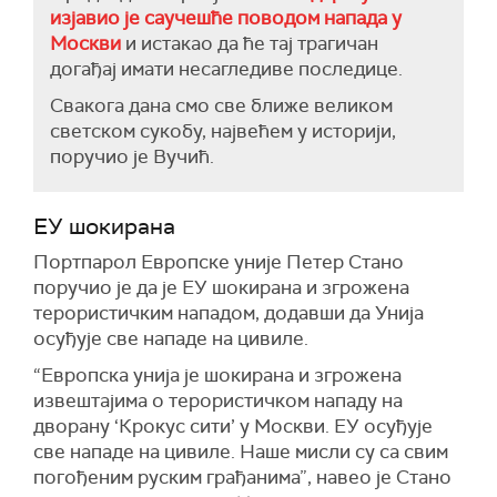
изјавио је саучешће поводом напада у
Москви
и истакао да ће тај трагичан
догађај имати несагледиве последице.
Свакога дана смо све ближе великом
светском сукобу, највећем у историји,
поручио је Вучић.
ЕУ шокирана
Портпарол Европске уније Петер Стано
поручио је да је ЕУ шокирана и згрожена
терористичким нападом, додавши да Унија
осуђује све нападе на цивиле.
“Европска унија је шокирана и згрожена
извештајима о терористичком нападу на
дворану ‘Крокус сити’ у Москви. ЕУ осуђује
све нападе на цивиле. Наше мисли су са свим
погођеним руским грађанима”, навео је Стано