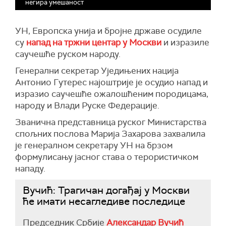
негира умешаност
УН, Европска унија и бројне државе осудиле
су
напад на тржни центар у Москви
и изразиле
саучешће руском народу.
Генерални секретар Уједињених нација
Антонио Гутерес најоштрије је осудио напад и
изразио саучешће ожалошћеним породицама,
народу и Влади Руске Федерације.
Званична представница руског Министарства
спољних послова Марија Захарова захвалила
је генералном секретару УН на брзом
формулисању јасног става о терористичком
нападу.
Вучић: Трагичан догађај у Москви
ће имати несагледиве последице
Председник Србије
Александар Вучић