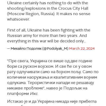
Ukraine certainly has nothing to do with the
shooting/explosions in the Crocus City Hall
(Moscow Region, Russia). It makes no sense
whatsoever.
First of all, Ukraine has been fighting with the
Russian army for more than two years. And
everything in this war will be decided only…
— Михайло Подоляк (@Podolyak_M)
March 22, 2024
"Пре свега, Украјина се више од две године
бори са руском војском. И све ће се у овом
рату одлучивати само на бојном пољу. Само по
количини наоружања и квалитативним војним
одлукама. Терористички напади не решавају
никакве проблеме", навео је Подољак на
платформи
Икс
.
Истакао је и да Украјина никада није прибегла