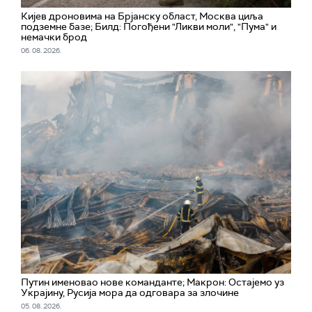
Кијев дроновима на Брјанску област, Москва циља
подземне базе; Билд: Погођени "Ликви моли", "Пума" и
немачки брод
06. 08. 2026.
Путин именовао нове команданте; Макрон: Остајемо уз
Украјину, Русија мора да одговара за злочине
05. 08. 2026.