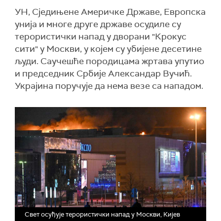
УН, Сједињене Америчке Државе, Европска
унија и многе друге државе осудиле су
терористички напад у дворани "Крокус
сити" у Москви, у којем су убијене десетине
људи. Саучешће породицама жртава упутио
и председник Србије Александар Вучић.
Украјина поручује да нема везе са нападом.
Свет осуђује терористички напад у Москви, Кијев