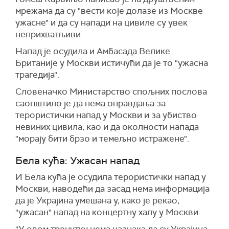
мрежама да су "вести које долазе из Москве
ужасне" и да су напади на цивиле су увек
неприхватљиви.
Напад је осудила и Амбасада Велике
Британије у Москви истичући да је то "ужасна
трагедија".
Словеначко Министарство спољних послова
саопштило је да нема оправдања за
терористички напад у Москви и за убиство
невиних цивила, као и да околности напада
"морају бити брзо и темељно истражене".
Бела кућа: Ужасан напад
И Бела кућа је осудила терористички напад у
Москви, наводећи да засад нема информација
да је Украјина умешана у, како је рекао,
"ужасан" напад на концертну халу у Москви.