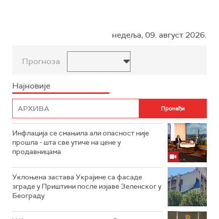
недеља, 09. август 2026.
Прогноза
Најновије
Инфлација се смањила али опасност није
прошла - шта све утиче на цене у
продавницама
Уклоњена застава Украјине са фасаде
зграде у Приштини после изјаве Зеленског у
Београду