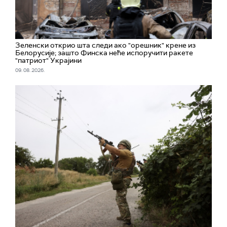
Зеленски открио шта следи ако "орешник" крене из
Белорусије; зашто Финска неће испоручити ракете
"патриот" Украјини
09. 08. 2026.