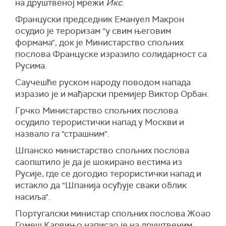
на друштвеној мрежи
Икс
.
Француски председник Емануел Макрон
осудио је тероризам "у свим његовим
формама", док је Министарство спољних
послова Француске изразило солидарност са
Русима.
Саучешће руском народу поводом напада
изразио је и мађарски премијер Виктор Орбан.
Грчко Министарство спољних послова
осудило терористички напад у Москви и
назвало га "страшним".
Шпанско министарство спољних послова
саопштило је да је шокирано вестима из
Русије, где се догодио терористички напад и
истакло да "Шпанија осуђује сваки облик
насиља".
Португалски министар спољних послова Жоао
Гомеш Карвињо написао је на друштвеним