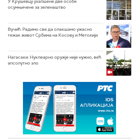
У Крушевцу ухапшене две особе
осумњичене за зеленаштво
Вучић: Радимо све да олакшамо ужасно
тежак живот Србима на Косову и Метохији
Нагасаки: Нуклеарно оружје није нужно, већ
апсолутно зло