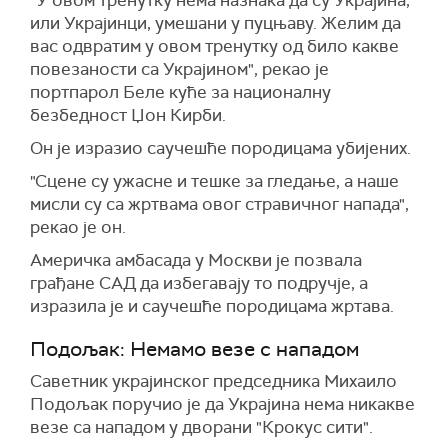
"У овом тренутку нема назнака да су Украјина,
или Украјинци, умешани у пуцњаву. Желим да
вас одвратим у овом тренутку од било какве
повезаности са Украјином", рекао је
портпарол Беле куће за националну
безбедност Џон Кирби.
Он је изразио саучешће породицама убијених.
"Сцене су ужасне и тешке за гледање, а наше
мисли су са жртвама овог стравичног напада",
рекао је он.
Америчка амбасада у Москви је позвала
грађане САД да избегавају то подручје, а
изразила је и саучешће породицама жртава.
Подољак: Немамо везе с нападом
Саветник украјинског председника Михаило
Подољак поручио је да Украјина нема никакве
везе са нападом у дворани "Крокус сити".