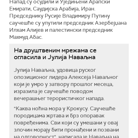
Напад су осудили и Уједињени Арапски
Емирати, Саудијска Арабија, Иран.
Председнику Русије Владимиру Путину
саучешће су упутили председник Азербејџана
Илхам Алијев и палестински председник
Махмуд Абас.
На друштвеним мрежама се
огласила и Јулија Наваљна
Јулија Наваљна, удовица руског
опозиционог лидера Алексеја Наваљног
који је умро у затвору прошлог месеца,
изразила је саучешће поводом
вечерашњег терористичког напада.
"Каква ноћна мора у Крокусу. Саучешће
породицама жртава и брз опоравак
повређенима. Сви који су умешани у овај
злочин морају бити пронађени и позвани
на одговорност", написала је Наваљна на