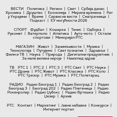
|
|
|
|
ВЕСТИ
Политика
Регион
Свет
Србија данас
|
|
|
|
Хроника
Друштво
Економија
Мерила времена
Рат
|
|
|
|
у Украјини
Време
Сервисне вести
Сматрачница
|
Подкаст
ЕУ могућности 2026
|
|
|
|
СПОРТ
Фудбал
Кошарка
Тенис
Одбојка
|
|
|
|
Рукомет
Ватерполо
Атлетика
Ауто-мото
Остали
|
спортови
Меморијал РТС
|
|
|
МАГАЗИН
Живот
Занимљивости
Музика
|
|
|
|
Технологијa
Путујемо
Свет познатих
Здравље
|
|
|
|
Филм и ТВ
Наука
Природа
Дигитални предузетник
|
За мале велике хероје
Наизглед здрав
|
|
|
|
|
ТВ
РТС 1
РТС 2
РТС 3
РТС Свет
РТС Наука
|
|
|
|
РТС Драма
РТС Живот
РТС Класика
РТС Коло
|
|
РТС Трезор
РТС Музика
РТС Полетарац
|
|
РАДИО
Радио Београд 1
Радио Београд 2
Радио
|
|
|
Београд 3
Београд 202
Радио Плетеница
Радио
|
|
|
Рокенролер
Радио Џубокс
Радио Вртешка
Радио
|
Џезер
Архив
|
|
|
|
РТС
Контакт
Маркетинг
Јавне набавке
Конкурси
Интернет портал