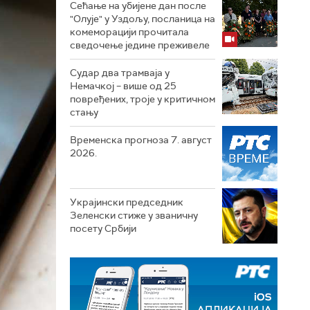
Сећање на убијене дан после
"Олује" у Уздољу, посланица на
комеморацији прочитала
сведочење једине преживеле
Судар два трамваја у
Немачкој – више од 25
повређених, троје у критичном
стању
Временска прогноза 7. август
2026.
Украјински председник
Зеленски стиже у званичну
посету Србији