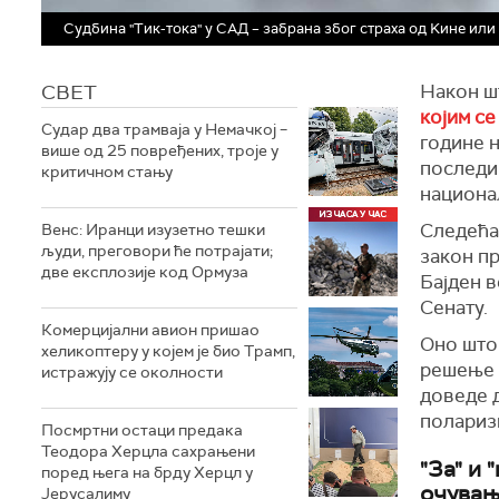
Судбина "Тик-тока" у САД – забрана због страха од Kине или
СВЕТ
Након ш
којим се
Судар два трамваја у Немачкој –
године н
више од 25 повређених, троје у
последиц
критичном стању
национа
Следећа 
Венс: Иранци изузетно тешки
људи, преговори ће потрајати;
закон п
две експлозије код Ормуза
Бајден в
Сенату.
Комерцијални авион пришао
Оно што
хеликоптеру у којем је био Трамп,
решење ћ
истражују се околности
доведе 
поларизи
Посмртни остаци предака
Теодора Херцла сахрањени
"За" и
поред њега на брду Херцл у
очувањ
Јерусалиму