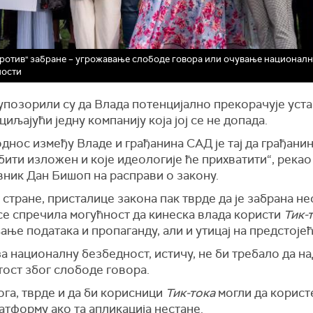
"против" забране – угрожавање слободе говора или очување национал
ности
упозорили су да Влада потенцијално прекорачује уст
циљајући једну компанију која јој се не допада.
днос између Владе и грађанина САД је тај да грађани
бити изложен и које идеологије ће прихватити“, рекао 
вник Дан Бишоп на расправи о закону.
 стране, присталице закона пак тврде да је забрана н
се спречила могућност да кинеска влада користи
Тик-
ње података и пропаганду, али и утицај на предстоје
а националну безбедност, истичу, не би требало да н
тост због слободе говора.
га, тврде и да би корисници
Тик-тока
могли да корист
атформу ако та апликација нестане.