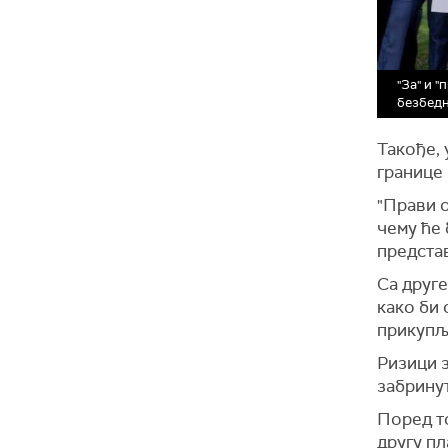
"За" и 
безбед
Такође, 
границе 
"Прави о
чему ће 
предста
Са друге
како би 
прикупља
Ризици з
забрину
Поред то
другу пл