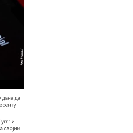
 дана да
есенту
угл" и
а својим