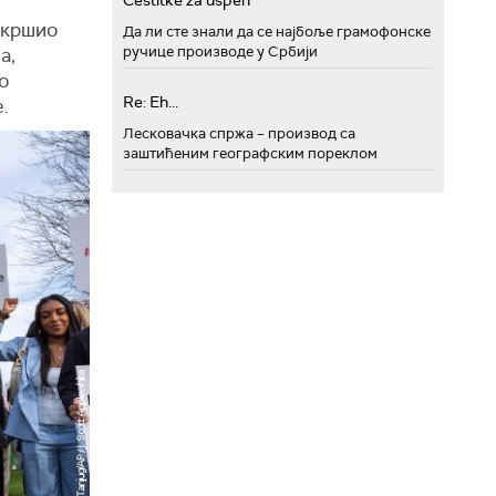
Cestitke za uspeh
екршио
Да ли сте знали да се најбоље грамофонске
ручице производе у Србији
а,
то
Re: Eh...
.
Лесковачка спржа – производ са
заштићеним географским пореклом