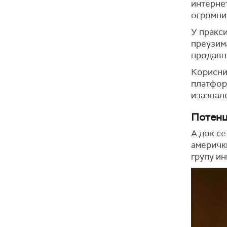
интернет
огромни
У пракси
преузи
продавн
Корисни
платформ
изазвал
Потенц
А док се
америчк
групу и