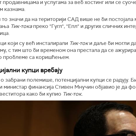
 продавницама и услугама за веб хостинг или се суоч
м казнама.
 то значи да на територији САД више не би постојала
мања
Тик-тока
преко "Гугл", "Епл" и других сличних инт
ица.
ци који су већ инсталирали
Тик-ток
и даље би
могли д
у, с тим што би временом она престала да се ажурира
о проблеме са коришћењем.
ијални купци вребају
 о забрани полемише, потенцијални купци се радују. 
и министар финансија Стивен Мнучин објавио је да ф
нвеститора како би купио
Тик-ток.