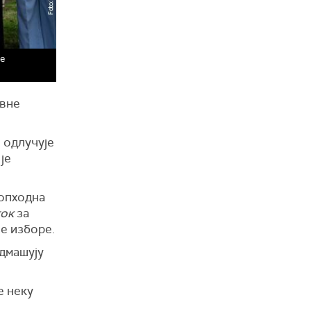
не
авне
н одлучује
је
еопходна
ток
за
ће изборе.
адмашују
е неку