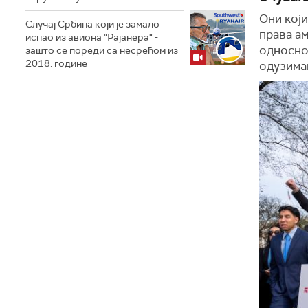
Они кој
Случај Србина који је замало
права а
испао из авиона "Рајанера" -
односно 
зашто се пореди са несрећом из
2018. године
одузима