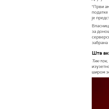
"Први ам
податке
је предс
Власни
за доно
серверс
забрана 
Шта ак
Тик-ток
,
изузетн
широм з