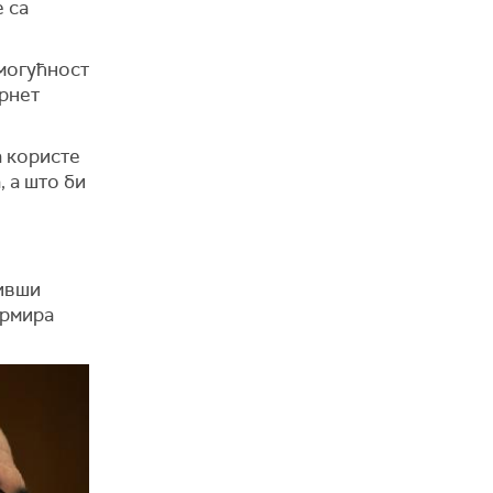
е са
 могућност
ернет
а користе
, а што би
Бивши
ормира