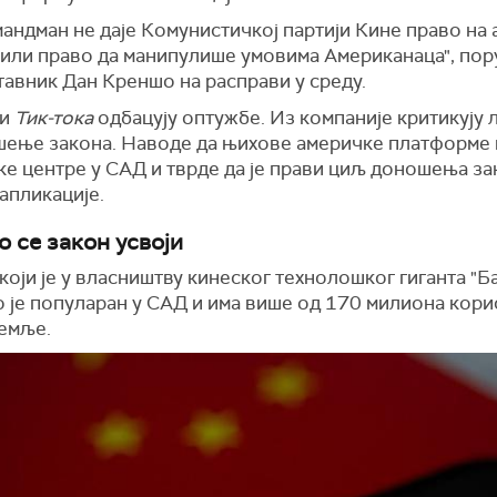
андман не даје Комунистичкој партији Кине право на
 или право да манипулише умовима Американаца", по
тавник Дан Креншо на расправи у среду.
ци
Тик-тока
одбацују оптужбе.
Из компаније критикују
шење закона. Наводе да њихове америчке платформе
ке центре у САД и тврде да је прави циљ доношења за
апликације.
о се закон усвоји
 који је у власништву кинеског технолошког гиганта "Ба
о је популаран у САД и има више од 170 милиона кори
емље.