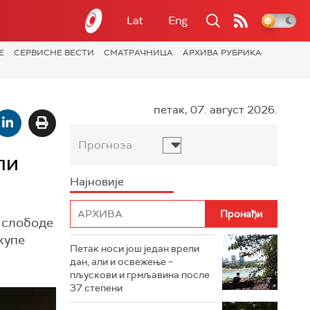
Lat
Eng
Е
СЕРВИСНЕ ВЕСТИ
СМАТРАЧНИЦА
АРХИВА РУБРИКА
петак, 07. август 2026.
Прогноза
ли
Најновије
е слободе
купе
Петак носи још један врели
дан, али и освежење –
пљускови и грмљавина после
37 степени