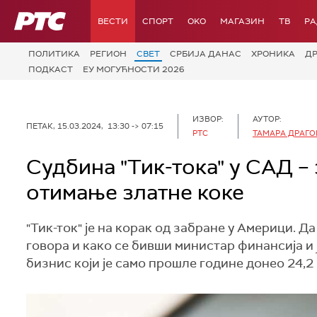
РТС
ВЕСТИ
СПОРТ
OKO
МАГАЗИН
ТВ
Р
ПОЛИТИКА
РЕГИОН
СВЕТ
СРБИЈА ДАНАС
ХРОНИКА
Д
ПОДКАСТ
ЕУ МОГУЋНОСТИ 2026
ИЗВОР:
АУТОР:
ПЕТАК, 15.03.2024, 13:30 -> 07:15
РТС
ТАМАРА ДРАГ
Судбина "Тик-тока" у САД –
отимање златне коке
"Тик-ток" је на корак од забране у Америци. Д
говора и како се бивши министар финансија 
бизнис који је само прошле године донео 24,