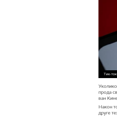
Тик-ток
Уколико 
прода с
ван Kине
Након то
друге те