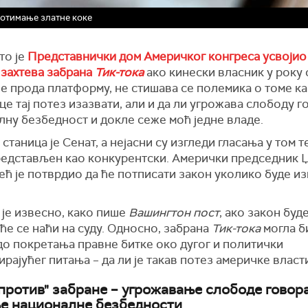
 отимање златне коке
то је
Представнички дом Америчког конгреса усвојио
 захтева забрана
Тик-тока
ако кинески власник у року 
е прода платформу, не стишава се полемика о томе ка
е тај потез изазвати, али и да ли угрожава слободу г
лну безбедност и докле сеже моћ једне владе.
станица је Сенат, а нејасни су изгледи гласања у том те
редстављен као конкурентски. Амерички председник
ећ је потврдио да ће потписати закон уколико буде из
 је извесно, како пише
Вашингтон пост
, ако закон буд
е се наћи на суду. Односно, забрана
Тик-тока
могла б
до покретања правне битке око дугог и политички
рајућег питања – да ли је такав потез америчке власт
 "против" забране – угрожавање слободе говор
е националне безбедности