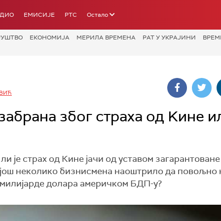
АДИО
ЕМИСИЈЕ
РТС
Остало
РУШТВО
ЕКОНОМИЈА
МЕРИЛА ВРЕМЕНА
РАТ У УКРАЈИНИ
ВРЕМ
ОВИЋ
 забрана због страха од Kине и
а ли је страх од Кине јачи од уставом загарантован
и још неколико бизнисмена наоштрило да повољно 
2 милијарде долара америчком БДП-у?