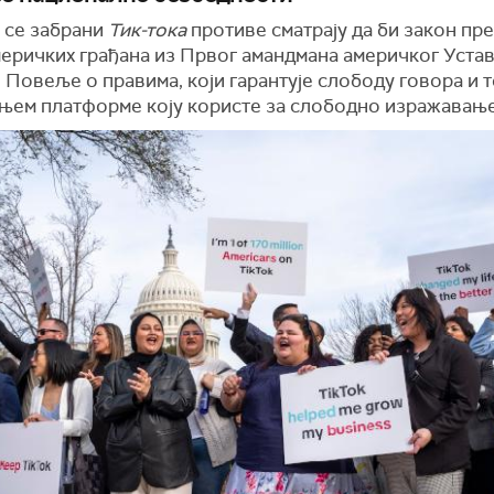
и се забрани
Тик-тока
противе сматрају да би закон пр
меричких грађана из Првог амандмана америчког Устав
Повеље о правима, који гарантује слободу говора и 
њем платформе коју користе за слободно изражавање