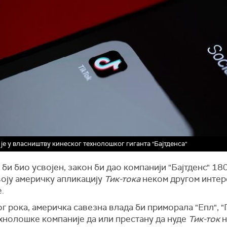
 је у власништву кинеског технолошког гиганта "Бајтденса"
би био усвојен, закон би дао компанији "Бајтденс" 180
воју америчку апликацију
Тик-тока
неком другом интер
.
г рока, америчка савезна влада би приморала "Епл", "Г
хнолошке компаније да или престану да нуде
Тик-ток
н