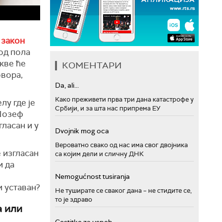
 закон
од пола
кве ће
КОМЕНТАРИ
овора,
Da, ali...
Како преживети прва три дана катастрофе у
лу где је
Србији, и за шта нас припрема ЕУ
 Џозеф
гласан и у
Dvojnik mog oca
Вероватно свако од нас има свог двојника
е изгласан
са којим дели и сличну ДНК
и да
Nemogućnost tusiranja
и уставан?
Не туширате се сваког дана – не стидите се,
то је здраво
а или