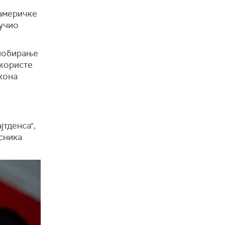
 америчке
ручио
 лобирање
 користе
кона
јтденса",
сника