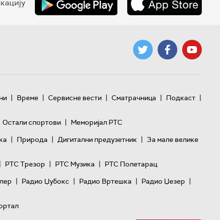
кацију
|
|
|
|
|
ни
Време
Сервисне вести
Сматрачница
Подкаст
|
Остали спортови
Меморијал РТС
|
|
|
ка
Природа
Дигитални предузетник
За мале велике
|
|
|
РТС Трезор
РТС Музика
РТС Полетарац
|
|
|
|
лер
Радио Џубокс
Радио Вртешка
Радио Џезер
ортал