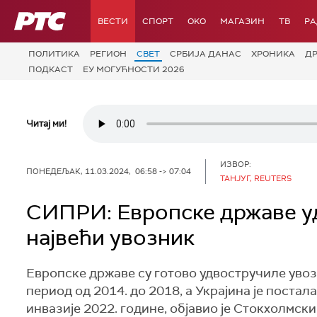
РТС
ВЕСТИ
СПОРТ
OKO
МАГАЗИН
ТВ
Р
ПОЛИТИКА
РЕГИОН
СВЕТ
СРБИЈА ДАНАС
ХРОНИКА
Д
ПОДКАСТ
ЕУ МОГУЋНОСТИ 2026
Читај ми!
ИЗВОР:
ПОНЕДЕЉАК, 11.03.2024, 06:58 -> 07:04
ТАНЈУГ, REUTERS
СИПРИ: Европске државе уд
највећи увозник
Европске државе су готово удвостручиле увоз 
период од 2014. до 2018, а Украјина је постал
инвазије 2022. године, објавио је Стокхолмс