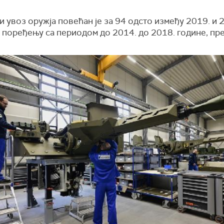
 увоз оружја повећан је за 94 одсто између 2019. и 
у поређењу са периодом до 2014. до 2018. године, пр