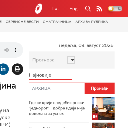
Lat
Eng
Е
СЕРВИСНЕ ВЕСТИ
СМАТРАЧНИЦА
АРХИВА РУБРИКА
недеља, 09. август 2026.
Прогноза
Најновије
јина
Где се крије следећи српски
"једнорог" – добра идеја није
у на
довољна за успех
уске
ПРИ).