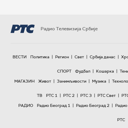
Радио Телевизија Србије
|
|
|
|
ВЕСТИ
Политика
Регион
Свет
Србија данас
Хр
|
|
СПОРТ
Фудбал
Кошарка
Тен
|
|
|
МАГАЗИН
Живот
Занимљивости
Музика
Техноло
|
|
|
|
ТВ
РТС 1
РТС 2
РТС 3
РТС Свет
РТ
|
|
РАДИО
Радио Београд 1
Радио Београд 2
Радио
РТС