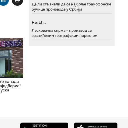
Да ли сте знали да се најбоље грамофонске
ручице производе у Србији
Re: Eh...
Лесковачка спржа – производ са
заштићеним географским пореклом
ко напада
Вајлдберис"
руска