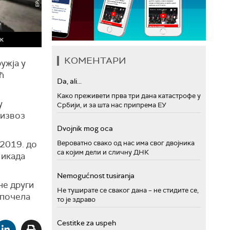
ик
КОМЕНТАРИ
ужја у
ћ
Da, ali...
Како преживети прва три дана катастрофе у
у
Србији, и за шта нас припрема ЕУ
 извоз
Dvojnik mog oca
 2019. до
Вероватно свако од нас има свог двојника
са којим дели и сличну ДНК
 икада
Nemogućnost tusiranja
не други
Не туширате се сваког дана – не стидите се,
 почела
то је здраво
Cestitke za uspeh