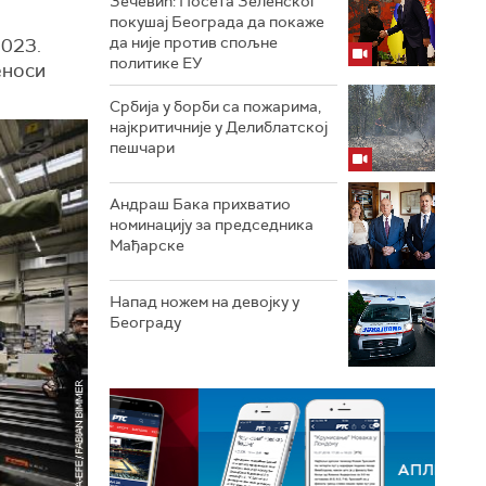
Зечевић: Посета Зеленског
покушај Београда да покаже
да није против спољне
2023.
политике ЕУ
еноси
Србија у борби са пожарима,
најкритичније у Делиблатској
пешчари
Андраш Бака прихватио
номинацију за председника
Мађарске
Напад ножем на девојку у
Београду