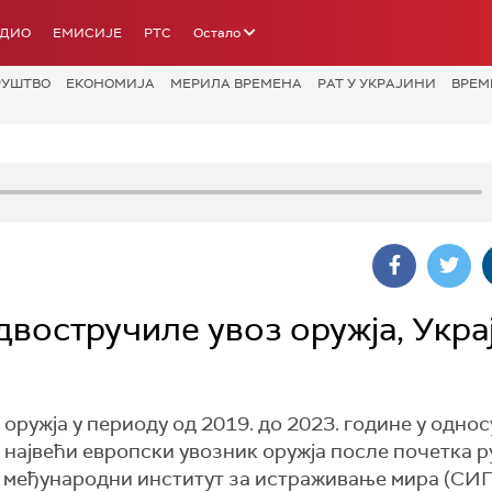
АДИО
ЕМИСИЈЕ
РТС
Остало
РУШТВО
ЕКОНОМИЈА
МЕРИЛА ВРЕМЕНА
РАТ У УКРАЈИНИ
ВРЕМ
востручиле увоз оружја, Укра
оружја у периоду од 2019. до 2023. године у однос
а највећи европски увозник оружја после почетка р
ки међународни институт за истраживање мира (СИ