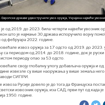
Европске државе удвостручиле увоз оружја, Украјина највећи увозн
 је од 2019. до 2023. била четврти највећи увозник ор
акон што је најмање 30 држава испоручило војну помо
 од фебруара 2022. године.
овећале извоз оружја за 17 одсто од 2019. до 2023. 
 са периодом од 2014. до 2018. године, док је руски
 истом периоду опао за 53 одсто.
овећале своју глобалну улогу добављача оружја и од
одине извезле су више наоружања у више земаља него
 наводи СИПРИ.
извоза Русије довело је до тога да Француска поста
светски извозник оружја, иза САД, први пут од када је
ја 1950. године.