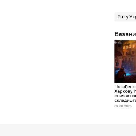
Рат у Ук
Везани
Погођен с
Харкову; 
снимак на
складишт
09. 08. 2026.