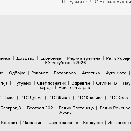
Преузмите РТС мобилну апли
|
|
|
|
оника
Друштво
Економија
Мерила времена
Рат у Украји
ЕУ могућности 2026
|
|
|
|
|
|
ис
Одбојка
Рукомет
Ватерполо
Атлетика
Ауто-мото
|
|
|
|
|
гијa
Путујемо
Свет познатих
Здравље
Филм и ТВ
Нау
|
хероје
Наизглед здрав
|
|
|
|
С Наука
РТС Драма
РТС Живот
РТС Класика
РТС Коло
|
|
|
 Београд 3
Београд 202
Радио Плетеница
Радио Рокенро
Архив
|
|
|
|
Контакт
Маркетинг
Јавне набавке
Конкурси
Интернет п