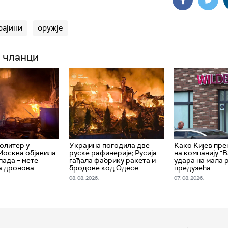
рајини
оружје
 чланци
олитер у
Украјина погодила две
Како Кијев пре
Москва објавила
руске рафинерије; Русија
на компанију "
пада – мете
гађала фабрику ракета и
удара на мала 
а дронова
бродове код Одесе
предузећа
08. 08. 2026.
07. 08. 2026.