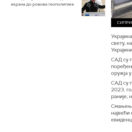
екрана до ровова геополитике
СИПРИ: 
Украјина
свету, н
Украјини
САД су п
поређењу
оружја у
САД су п
2023. г
раније,
Смањење 
највећи 
евиденци