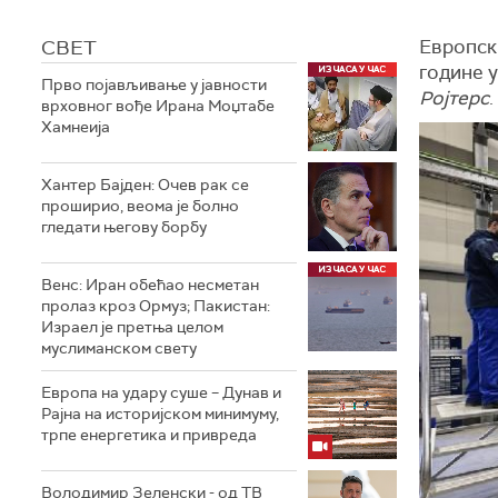
СВЕТ
Европски
године 
Прво појављивање у јавности
Ројтерс
.
врховног вође Ирана Моџтабe
Хамнеија
Хантер Бајден: Очев рак се
проширио, веома је болно
гледати његову борбу
Венс: Иран обећао несметан
пролаз кроз Ормуз; Пакистан:
Израел је претња целом
муслиманском свету
Европа на удару суше – Дунав и
Рајна на историјском минимуму,
трпе енергетика и привреда
Володимир Зеленски - од ТВ