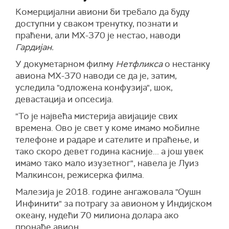
Комерцијални авиони би требало да буду
доступни у сваком тренутку, познати и
праћени, али МХ-370 је нестао, наводи
Гардијан.
У докуметарном филму
Нетфликса
о нестанку
авиона МХ-370 наводи се да је, затим,
уследила "одложена конфузија", шок,
девастација и опсесија.
"То је највећа мистерија авијације свих
времена. Ово је свет у коме имамо мобилне
телефоне и радаре и сателите и праћење, и
тако скоро девет година касније... а још увек
имамо тако мало изузетног", навела је Луиз
Малкинсон, режисерка филма.
Малезија је 2018. године ангажовала "Оушн
Инфинити" за потрагу за авионом у Индијском
океану, нудећи 70 милиона долара ако
пронађе авион.