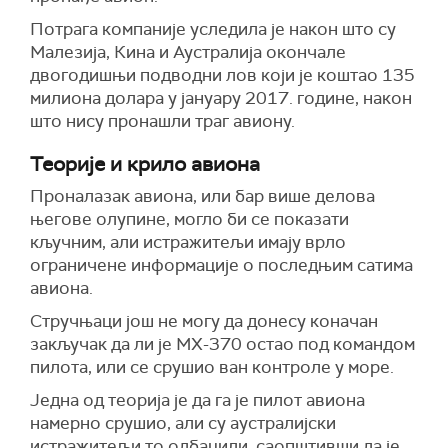
Потрага компаније уследила је након што су
Малезија, Кина и Аустралија окончале
двогодишњи подводни лов који је коштао 135
милиона долара у јануару 2017. године, након
што нису пронашли траг авиону.
Теорије и крило авиона
Проналазак авиона, или бар више делова
његове олупине, могло би се показати
кључним, али истражитељи имају врло
ограничене информације о последњим сатима
авиона.
Стручњаци још не могу да донесу коначан
закључак да ли је МХ-370 остао под командом
пилота, или се срушио ван контроле у море.
Једна од теорија је да га је пилот авиона
намерно срушио, али су аустралијски
истражитељи то одбацили, саопштивши да је