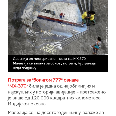
Деценија од мистериозног нестанка МХ 370 –
Малезија се залаже за обнову потраге, Аустралија
нуди подршку
Потрага за "боингом 777" ознаке
"МХ-370
"
била је једна од најобимнијих и
најскупљих у историји авијације – претражено
је више од 120.000 квадратних километара
Индијског океана.
Малезија се, на десетогодишњицу, залаже за