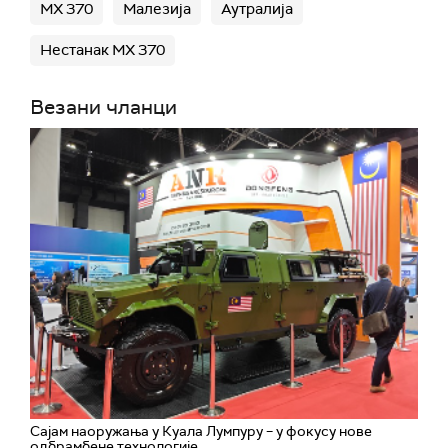
МХ 370
Малезија
Аутралија
Нестанак МХ 370
Везани чланци
Сајам наоружања у Куала Лумпуру – у фокусу нове
одбрамбене технологије