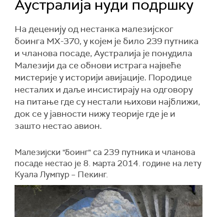
Аустралија нуди подршку
На деценију од нестанка малезијског
боинга МХ-370, у којем је било 239 путника
и чланова посаде, Аустралија је понудила
Малезији да се обнови истрага највеће
мистерије у историји авијације. Породице
несталих и даље инсистирају на одговору
на питање где су нестали њихови најближи,
док се у јавности нижу теоријe где је и
зашто нестао авион.
Малезијски "боинг" са 239 путника и чланова
посаде нестао је 8. марта 2014. године на лету
Куала Лумпур – Пекинг.