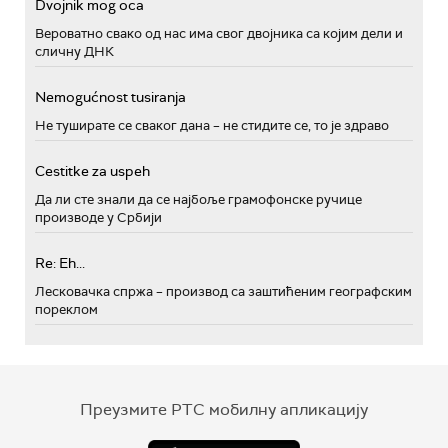
Dvojnik mog oca
Вероватно свако од нас има свог двојника са којим дели и
сличну ДНК
Nemogućnost tusiranja
Не туширате се сваког дана – не стидите се, то је здраво
Cestitke za uspeh
Да ли сте знали да се најбоље грамофонске ручице
производе у Србији
Re: Eh...
Лесковачка спржа – производ са заштићеним географским
пореклом
Преузмите РТС мобилну апликацију