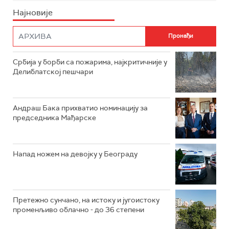
Најновије
Србија у борби са пожарима, најкритичније у
Делиблатској пешчари
Андраш Бака прихватио номинацију за
председника Мађарске
Напад ножем на девојку у Београду
Претежно сунчано, на истоку и југоистоку
променљиво облачно - до 36 степени