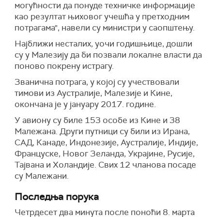
могућности да понуде техничке информације
као резултат њиховог учешћа у претходним
потрагама", навели су министри у саопштењу.
Најближи несталих, уочи годишњице, дошли
су у Малезију да би позвали локалне власти да
поново покрену истрагу.
Званична потрага, у којој су учествовали
тимови из Аустралије, Малезије и Кине,
окончана је у јануару 2017. године.
У авиону су биле 153 особе из Кине и 38
Малежана. Други путници су били из Ирана,
САД, Канаде, Индонезије, Аустралије, Индије,
Француске, Новог Зеланда, Украјине, Русије,
Тајвана и Холандије. Свих 12 чланова посаде
су Малежани.
Последња порука
Четрдесет два минута после поноћи 8. марта