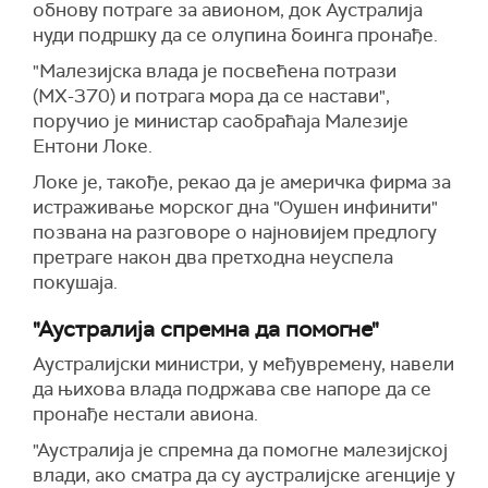
обнову потраге за авионом, док Аустралија
нуди подршку да се олупина боинга пронађе.
"Малезијска влада је посвећена потрази
(МХ-370) и потрага мора да се настави",
поручио је министар саобраћаја Малезије
Ентони Локе.
Локе је, такође, рекао да је америчка фирма за
истраживање морског дна "Оушен инфинити"
позвана на разговоре о најновијем предлогу
претраге након два претходна неуспела
покушаја.
"Аустралија спремна да помогне"
Аустралијски министри, у међувремену, навели
да њихова влада подржава све напоре да се
пронађе нестали авиона.
"Аустралија је спремна да помогне малезијској
влади, ако сматра да су аустралијске агенције у