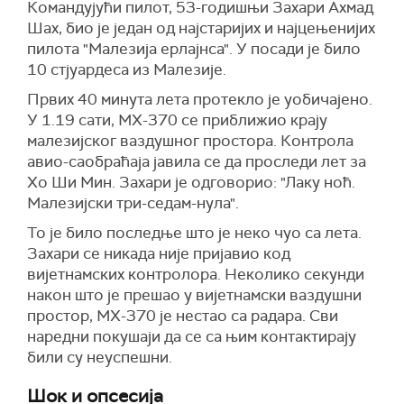
Командујући пилот, 53-годишњи Захари Ахмад
Шах, био је један од најстаријих и најцењенијих
пилота "Малезија ерлајнса". У посади је било
10 стјуардеса из Малезије.
Првих 40 минута лета протекло је уобичајено.
У 1.19 сати, МХ-370 се приближио крају
малезијског ваздушног простора. Контрола
авио-саобраћаја јавила се да проследи лет за
Хо Ши Мин. Захари је одговорио: "Лаку ноћ.
Малезијски три-седам-нула".
То је било последње што је неко чуо са лета.
Захари се никада није пријавио код
вијетнамских контролора. Неколико секунди
након што је прешао у вијетнамски ваздушни
простор, МХ-370 је нестао са радара. Сви
наредни покушаји да се са њим контактирају
били су неуспешни.
Шок и опсесија