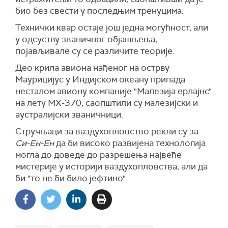
био без свести у последњим тренуцима.
Технички квар остаје још једна могућност, али
у одсуству званичног објашњења,
појављивале су се различите теорије.
Део крила авиона нађеног на острву
Маурицијус у Индијском океану припада
несталом авиону компаније "Малезија ерлајнс"
на лету МХ-370, саопштили су малезијски и
аустралијски званичници.
Стручњаци за ваздухопловство рекли су за
Си-Ен-Ен
да би високо развијена технологија
могла до доведе до разрешења највеће
мистерије у историји ваздухопловства, али да
би "то не би било јефтино".