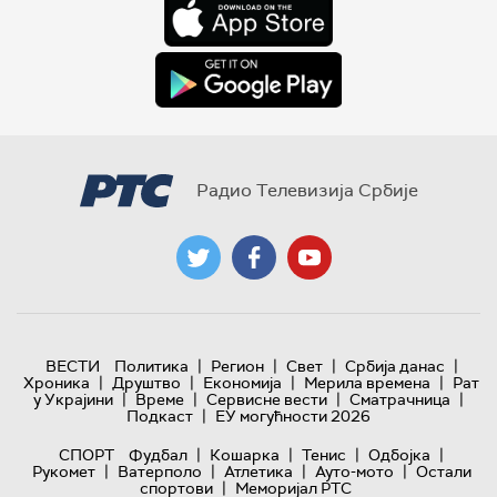
Радио Телевизија Србије
|
|
|
|
ВЕСТИ
Политика
Регион
Свет
Србија данас
|
|
|
|
Хроника
Друштво
Економија
Мерила времена
Рат
|
|
|
|
у Украјини
Време
Сервисне вести
Сматрачница
|
Подкаст
ЕУ могућности 2026
|
|
|
|
СПОРТ
Фудбал
Кошарка
Тенис
Одбојка
|
|
|
|
Рукомет
Ватерполо
Атлетика
Ауто-мото
Остали
|
спортови
Меморијал РТС