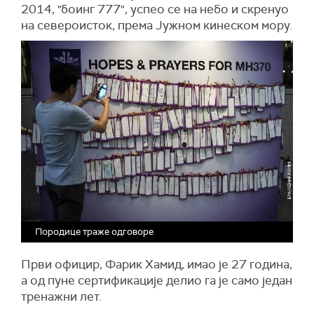
2014, "боинг 777", успео се на небо и скренуо
на североисток, према Јужном кинеском мору.
Породице траже одговоре
Први официр, Фарик Хамид, имао је 27 година,
а од пуне сертификације делио га је само један
тренажни лет.