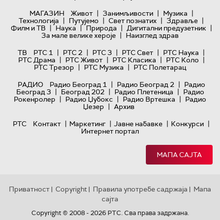
|
|
|
МАГАЗИН
Живот
Занимљивости
Музика
|
|
|
|
Технологијa
Путујемо
Свет познатих
Здравље
|
|
|
|
Филм и ТВ
Наука
Природа
Дигитални предузетник
|
За мале велике хероје
Наизглед здрав
|
|
|
|
|
ТВ
РТС 1
РТС 2
РТС 3
РТС Свет
РТС Наука
|
|
|
|
РТС Драма
РТС Живот
РТС Класика
РТС Коло
|
|
РТС Трезор
РТС Музика
РТС Полетарац
|
|
РАДИО
Радио Београд 1
Радио Београд 2
Радио
|
|
|
Београд 3
Београд 202
Радио Плетеница
Радио
|
|
|
Рокенролер
Радио Џубокс
Радио Вртешка
Радио
|
Џезер
Архив
|
|
|
|
РТС
Контакт
Маркетинг
Јавне набавке
Конкурси
Интернет портал
МАПА САЈТА
Приватност
Copyright
Правила употребе садржаја
Мапа
|
|
|
сајта
Copyright © 2008 - 2026 РТС. Сва права задржана.