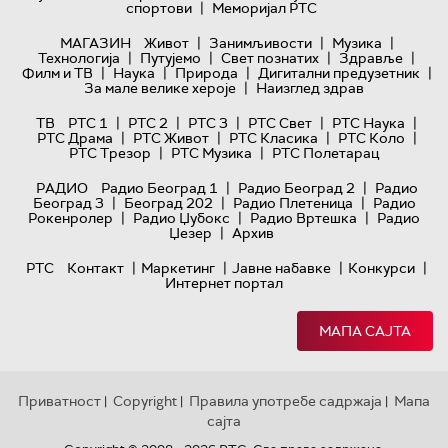
|
спортови
Меморијал РТС
|
|
|
МАГАЗИН
Живот
Занимљивости
Музика
|
|
|
|
Технологијa
Путујемо
Свет познатих
Здравље
|
|
|
|
Филм и ТВ
Наука
Природа
Дигитални предузетник
|
За мале велике хероје
Наизглед здрав
|
|
|
|
|
ТВ
РТС 1
РТС 2
РТС 3
РТС Свет
РТС Наука
|
|
|
|
РТС Драма
РТС Живот
РТС Класика
РТС Коло
|
|
РТС Трезор
РТС Музика
РТС Полетарац
|
|
РАДИО
Радио Београд 1
Радио Београд 2
Радио
|
|
|
Београд 3
Београд 202
Радио Плетеница
Радио
|
|
|
Рокенролер
Радио Џубокс
Радио Вртешка
Радио
|
Џезер
Архив
|
|
|
|
РТС
Контакт
Маркетинг
Јавне набавке
Конкурси
Интернет портал
МАПА САЈТА
Приватност
Copyright
Правила употребе садржаја
Мапа
|
|
|
сајта