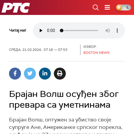
РТС
Читај ми!
ИЗВОР:
СРЕДА, 21.02.2024, 07:16 -> 07:53
BOSTON NEWS
Брајан Волш осуђен због
превара са уметнинама
Брајан Волш, оптужен за убиство своје
супруге Ане, Американке српског порекла,