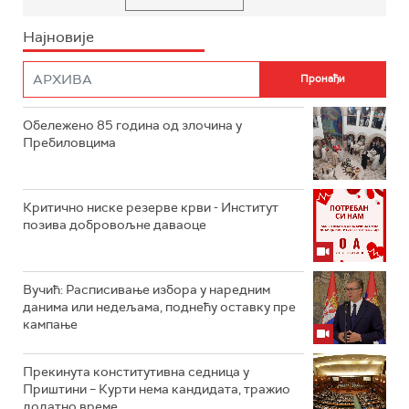
Најновије
Обележено 85 година од злочина у
Пребиловцима
Критично ниске резерве крви - Институт
позива добровољне даваоце
Вучић: Расписивање избора у наредним
данима или недељама, поднећу оставку пре
кампање
Прекинута конститутивна седница у
Приштини – Курти нема кандидата, тражио
додатно време