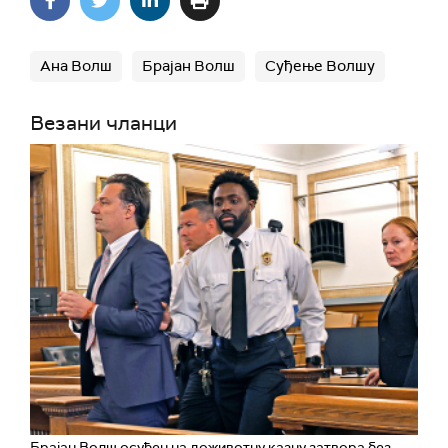
Ана Волш
Брајан Волш
Суђење Волшу
Везани чланци
Брајан Волш осуђен на доживотну казну затвора без