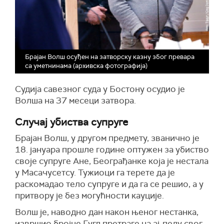
Брајан Волш осуђен на затворску казну због превара
са уметнинама (архивска фотографија)
Судија савезног суда у Бостону осудио је
Волша на 37 месеци затвора.
Случај убиства супруге
Брајан Волш, у другом предмету, званично је
18. јануара прошле године оптужен за убиство
своје супруге Ане, Београђанке која је нестала
у Масачусетсу. Тужиоци га терете да је
раскомадао тело супруге и да га се решио, а у
притвору је без могућности кауције.
Волш је, наводно дан након њеног нестанка,
извршио бројне Гугл претраге на ај-педу свог