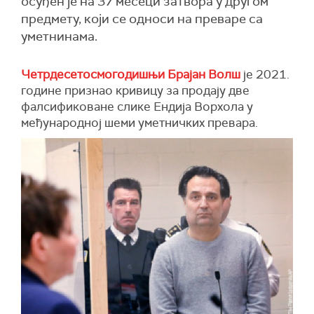
осуђен је на 37 месеци затвора у другом
предмету, који се односи на преваре са
уметнинама.
Четрдесетосмогодишњи Брајан Волш
је 2021.
године признао кривицу за продају две
фалсификоване слике Ендија Ворхола у
међународној шеми уметничких превара.