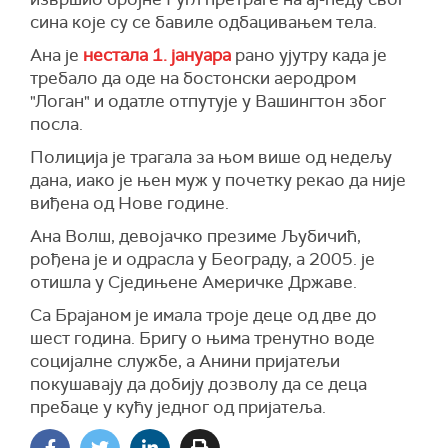
сина које су се бавиле одбацивањем тела.
Ана је
нестала 1. јануара
рано ујутру када је
требало да оде на бостонски аеродром
"Логан" и одатле отпутује у Вашингтон због
посла.
Полиција је трагала за њом више од недељу
дана, иако је њен муж у почетку рекао да није
виђена од Нове године.
Ана Волш, девојачко презиме Љубичић,
рођена је и одрасла у Београду, а 2005. је
отишла у Сједињене Америчке Државе.
Са Брајаном je имала троје деце од две до
шест година. Бригу о њима тренутно воде
социјалне службе, а Анини пријатељи
покушавају да добију дозволу да се деца
пребаце у кућу једног од пријатеља.