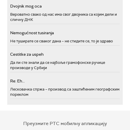
Dvojnik mog oca
Вероватно свако од нас има свог двојника са којим дели и
сличну ДНК
Nemogućnost tusiranja
Не туширате се сваког дана – не стидите се, то је здраво
Cestitke za uspeh
Да ли сте знали да се најбоље грамофонске ручице
производе у Србији
Re: Eh...
Лесковачка спржа – производ са заштићеним географским
пореклом
Преузмите РТС мобилну апликацију