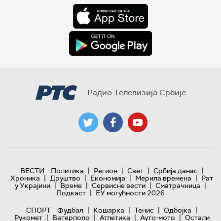
Радио Телевизија Србије
|
|
|
|
ВЕСТИ
Политика
Регион
Свет
Србија данас
|
|
|
|
Хроника
Друштво
Економија
Мерила времена
Рат
|
|
|
|
у Украјини
Време
Сервисне вести
Сматрачница
|
Подкаст
ЕУ могућности 2026
|
|
|
|
СПОРТ
Фудбал
Кошарка
Тенис
Одбојка
|
|
|
|
Рукомет
Ватерполо
Атлетика
Ауто-мото
Остали