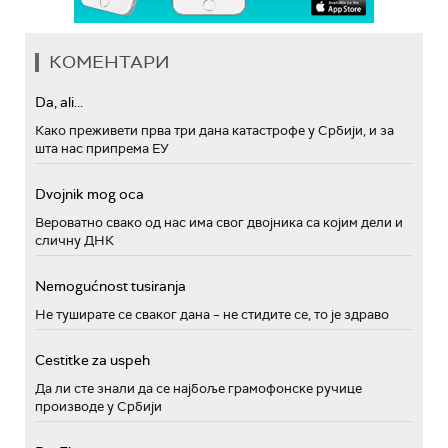
КОМЕНТАРИ
Da, ali...
Како преживети прва три дана катастрофе у Србији, и за
шта нас припрема ЕУ
Dvojnik mog oca
Вероватно свако од нас има свог двојника са којим дели и
сличну ДНК
Nemogućnost tusiranja
Не туширате се сваког дана – не стидите се, то је здраво
Cestitke za uspeh
Да ли сте знали да се најбоље грамофонске ручице
производе у Србији