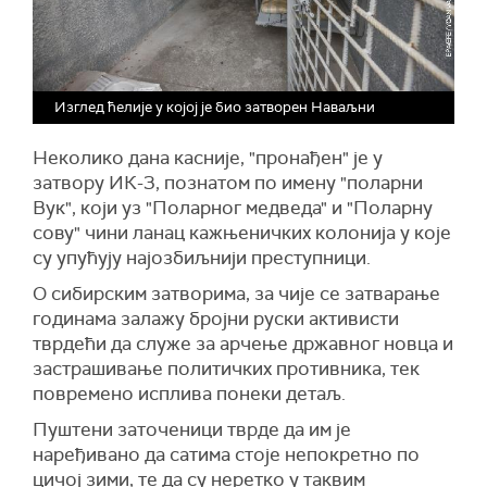
Изглед ћелије у којој је био затворен Наваљни
Неколико дана касније, "пронађен" је у
затвору ИК-3, познатом по имену "поларни
Вук", који уз "Поларног медведа" и "Поларну
сову" чини ланац кажњеничких колонија у које
су упућују најозбиљнији преступници.
О сибирским затворима, за чије се затварање
годинама залажу бројни руски активисти
тврдећи да служе за арчење државног новца и
застрашивање политичких противника, тек
повремено исплива понеки детаљ.
Пуштени заточеници тврде да им је
наређивано да сатима стоје непокретно по
цичој зими, те да су неретко у таквим