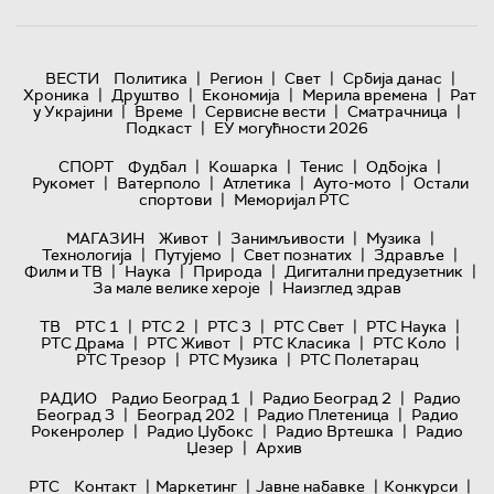
|
|
|
|
ВЕСТИ
Политика
Регион
Свет
Србија данас
|
|
|
|
Хроника
Друштво
Економија
Мерила времена
Рат
|
|
|
|
у Украјини
Време
Сервисне вести
Сматрачница
|
Подкаст
ЕУ могућности 2026
|
|
|
|
СПОРТ
Фудбал
Кошарка
Тенис
Одбојка
|
|
|
|
Рукомет
Ватерполо
Атлетика
Ауто-мото
Остали
|
спортови
Меморијал РТС
|
|
|
МАГАЗИН
Живот
Занимљивости
Музика
|
|
|
|
Технологијa
Путујемо
Свет познатих
Здравље
|
|
|
|
Филм и ТВ
Наука
Природа
Дигитални предузетник
|
За мале велике хероје
Наизглед здрав
|
|
|
|
|
ТВ
РТС 1
РТС 2
РТС 3
РТС Свет
РТС Наука
|
|
|
|
РТС Драма
РТС Живот
РТС Класика
РТС Коло
|
|
РТС Трезор
РТС Музика
РТС Полетарац
|
|
РАДИО
Радио Београд 1
Радио Београд 2
Радио
|
|
|
Београд 3
Београд 202
Радио Плетеница
Радио
|
|
|
Рокенролер
Радио Џубокс
Радио Вртешка
Радио
|
Џезер
Архив
|
|
|
|
РТС
Контакт
Маркетинг
Јавне набавке
Конкурси