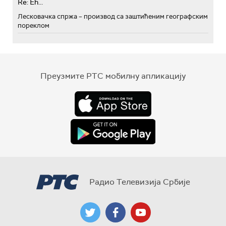
Re: Eh...
Лесковачка спржа – производ са заштићеним географским
пореклом
Преузмите РТС мобилну апликацију
Радио Телевизија Србије