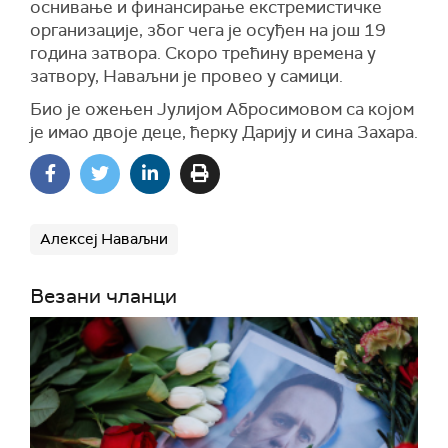
оснивање и финансирање екстремистичке
организације, због чега је осуђен на још 19
година затвора. Скоро трећину времена у
затвору, Наваљни је провео у самици.
Био је ожењен Јулијом Абросимовом са којом
је имао двоје деце, ћерку Дарију и сина Захара.
Алексеј Наваљни
Везани чланци