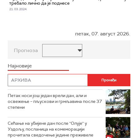
требало лично да је поднесе
21. 03. 2024.
петак, 07. август 2026.
Прогноза
Најновије
Петак носи још један врели дан, али и
освежење – пљускови и грмљавина после 37
степени
Сећање на убијене дан после "Олује" у
Уздољу, посланица на комеморацији
прочитала сведочење једине преживеле