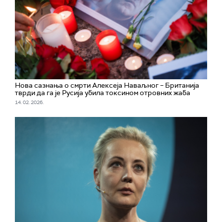
Нова сазнања о смрти Алексеја Наваљног – Британија
тврди да га је Русија убила токсином отровних жаба
14. 02. 2026.