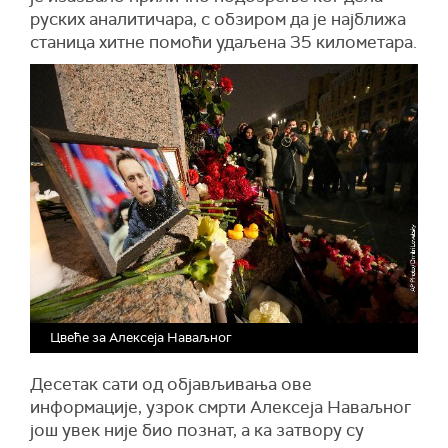
руских аналитичара, с обзиром да је најближа
станица хитне помоћи удаљена 35 километара.
Цвеће за Алексеја Наваљног
Десетак сати од објављивања ове
информације, узрок смрти Алексеја Наваљног
још увек није био познат, а ка затвору су