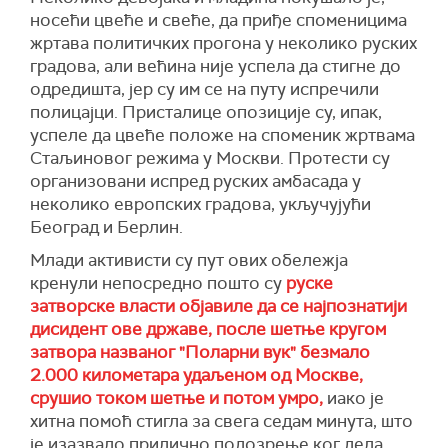
носећи цвеће и свеће, да приђе споменицима
жртава политичких прогона у неколико руских
градова, али већина није успела да стигне до
одредишта, јер су им се на путу испречили
полицајци. Присталице опозиције су, ипак,
успеле да цвеће положе на споменик жртвама
Стаљиновог режима у Москви. Протести су
организовани испред руских амбасада у
неколико европских градова, укључујући
Београд и Берлин.
Млади активисти су пут ових обележја
кренули непосредно пошто су
руске
затворске власти објавиле да се најпознатији
дисидент ове државе, после шетње кругом
затвора названог "Поларни вук" безмало
2.000 километара удаљеном од Москве,
срушио током шетње и потом умро,
иако је
хитна помоћ стигла за свега седам минута, што
је изазвало прилично подозрење ког дела