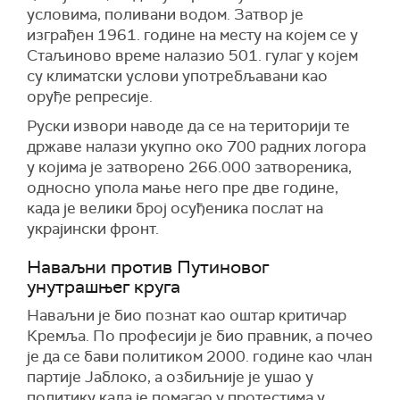
условима, поливани водом. Затвор је
изграђен 1961. године на месту на којем се у
Стаљиново време налазио 501. гулаг у којем
су климатски услови употребљавани као
оруђе репресије.
Руски извори наводе да се на територији те
државе налази укупно око 700 радних логора
у којима је затворено 266.000 затвореника,
односно упола мање него пре две године,
када је велики број осуђеника послат на
украјински фронт.
Наваљни против Путиновог
унутрашњег круга
Наваљни је био познат као оштар критичар
Кремља. По професији је био правник, а почео
је да се бави политиком 2000. године као члан
партије Јаблоко, а озбиљније је ушао у
политику када је помагао у протестима у