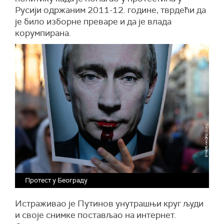
Русији одржаним 2011-12. године, тврдећи да
је било изборне преваре и да је влада
корумпирана.
Протест у Београду
Истраживао је Путинов унутрашњи круг људи
и своје снимке постављао на интернет.