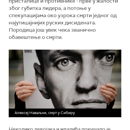
присталице и противнике - прве у жалости
због губитка лидера, а потоње у
спекулацијама око узрока смрти једног од
најутицајнијих руских дисидената.
Породица још увек чека званично
обавештење о смрти.
Алексеј Наваљни, смрт у Сибиру
Неколико девојака и младића покушало је,