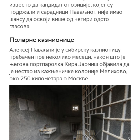
извесно да кандидат опозиције, којег су
подржали и сарадници Наваљног, није имао
шансу да освоји више од четири одсто
гласова.
Поларне казнионице
Алексеј Наваљни је у сибирску казнионицу
пребачен пре неколико месеци, након што је
његова портпаролка Кира Јармиш објавила да
је нестао из кажњеничке колоније Мелихово,
око 250 километара о Москве.