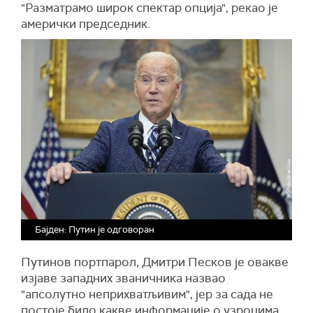
"Разматрамо широк спектар опција", рекао је
амерички председник.
Бајден: Путин је одговоран
Путинов портпарол, Дмитри Песков је овакве
изјаве западних званичника назвао
"апсолутно неприхватљивим", јер за сада не
постоје било какве информације о узроцима