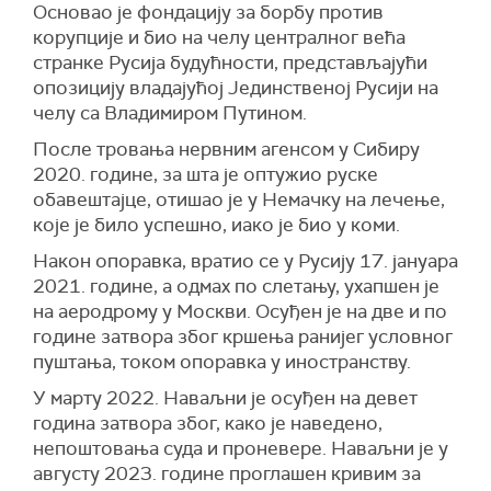
Основао је фондацију за борбу против
корупције и био на челу централног већа
странке Русија будућности, представљајући
опозицију владајућој Јединственој Русији на
челу са Владимиром Путином.
После тровања нервним агенсом у Сибиру
2020. године, за шта је оптужио руске
обавештајце, отишао је у Немачку на лечење,
које је било успешно, иако је био у коми.
Након опоравка, вратио се у Русију 17. јануара
2021. године, а одмах по слетању, ухапшен је
на аеродрому у Москви. Осуђен је на две и по
године затвора због кршења ранијег условног
пуштања, током опоравка у иностранству.
У марту 2022. Наваљни је осуђен на девет
година затвора због, како је наведено,
непоштовања суда и проневере. Наваљни је у
августу 2023. године проглашен кривим за