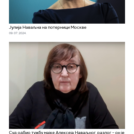
Јулија Наваљна на потерници Москве
09. 07. 2024.
Суд одбио тужбу мајке Алексеја Наваљног, разлог – он је