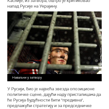
Касније, из затвора, оштро је критиковао
напад Русије на Украјину.
Наваљни у затвору
У Русији, био је највећа звезда опозиционе
политичке сцене, дајући наду присталицама да
ће Русија будућности бити "предивна",
предлажући стратегију и за председничке