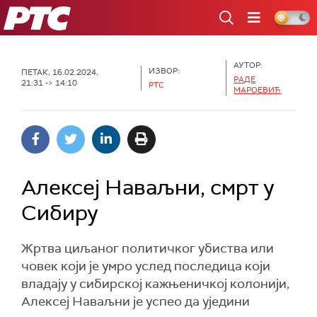
РТС
АУТОР:
ИЗВОР:
ПЕТАК, 16.02.2024,
РАДЕ
21:31 -> 14:10
РТС
МАРОЕВИЋ
Алексеј Наваљни, смрт у
Сибиру
Жртва циљаног политичког убиства или
човек који је умро услед последица који
владају у сибирској кажњеничкој колонији,
Алексеј Наваљни је успео да уједини