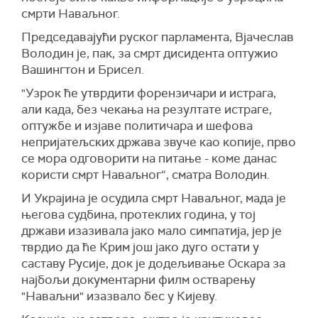
смрти Наваљног.
Председавајући руског парламента, Вјачеслав
Володин је, пак, за смрт дисидента оптужио
Вашингтон и Брисел.
"Узрок ће утврдити форензичари и истрага,
али када, без чекања на резултате истраге,
оптужбе и изјаве политичара и шефова
непријатељских држава звуче као копије, прво
се мора одговорити на питање - коме данас
користи смрт Наваљног“, сматра Володин.
И Украјина је осудила смрт Наваљног, мада је
његова судбина, протеклих година, у тој
држави изазивала јако мало симпатија, јер је
тврдио да ће Крим још јако дуго остати у
саставу Русије, док је додељивање Оскара за
најбољи документарни филм остварењу
"Наваљни" изазвало бес у Кијеву.