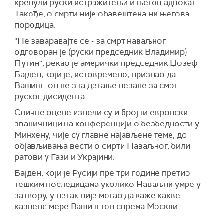
кренули руски истражитељи и његов адвокат.
Такође, о смрти није обавештена ни његова
породица.
"Не заваравајте се - за смрт наваљног
одговоран је (руски председник Владимир)
Путин", рекао је амерички председник Џозеф
Бајден, који је, истовремено, признао да
Вашингтон не зна детаље везане за смрт
руског дисидента.
Сличне оцене изнели су и бројни европски
званичници на конференцији о безбедности у
Минхену, чије су главне најављене теме, до
објављивања вести о смрти Наваљног, били
ратови у Гази и Украјини.
Бајден, који је Русији пре три године претио
тешким последицама уколико Наваљни умре у
затвору, у петак није могао да каже какве
казнене мере Вашингтон спрема Москви.