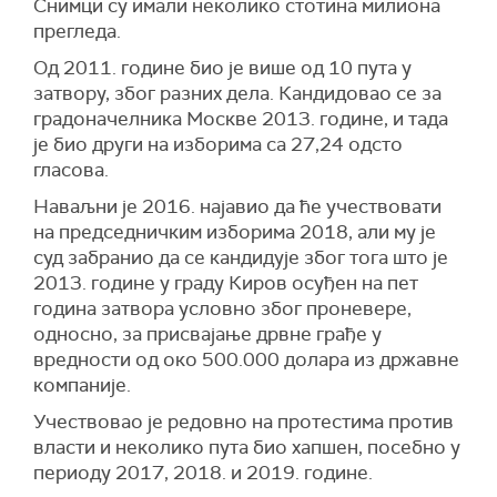
Снимци су имали неколико стотина милиона
прегледа.
Од 2011. године био је више од 10 пута у
затвору, због разних дела. Кандидовао се за
градоначелника Москве 2013. године, и тада
је био други на изборима са 27,24 одсто
гласова.
Наваљни је 2016. најавио да ће учествовати
на председничким изборима 2018, али му је
суд забранио да се кандидује због тога што је
2013. године у граду Киров осуђен на пет
година затвора условно због проневере,
односно, за присвајање дрвне грађе у
вредности од око 500.000 долара из државне
компаније.
Учествовао је редовно на протестима против
власти и неколико пута био хапшен, посебно у
периоду 2017, 2018. и 2019. године.