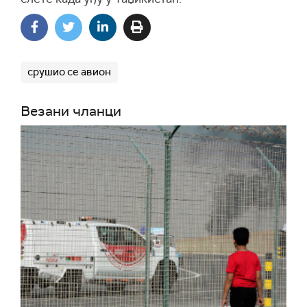
срушио се авион
Везани чланци