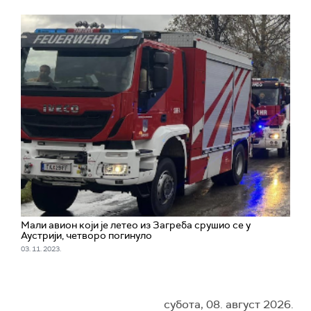
Mали авион који је летео из Загреба срушио се у
Аустрији, четворо погинуло
03. 11. 2023.
субота, 08. август 2026.