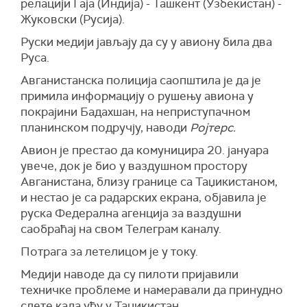
релацији Гаја (Индија) - Ташкент (Узбекистан) -
Жуковски (Русија).
Руски медији јављају да су у авиону била два
Руса.
Авганистанска полиција саопштила је да је
примила информацију о рушењу авиона у
покрајини Бадахшан, на неприступачном
планинском подручју, наводи
Ројтерс.
Авион је престао да комуницира 20. јануара
увече, док је био у ваздушном простору
Авганистана, близу границе са Таџикистаном,
и нестао је са радарских екрана, објавила је
руска Федерална агенција за ваздушни
саобраћај на свом Телеграм каналу.
Потрага за летелицом је у току.
Медији наводе да су пилоти пријавили
техничке проблеме и намеравали да принудно
слете када уђу у Таџикистан.