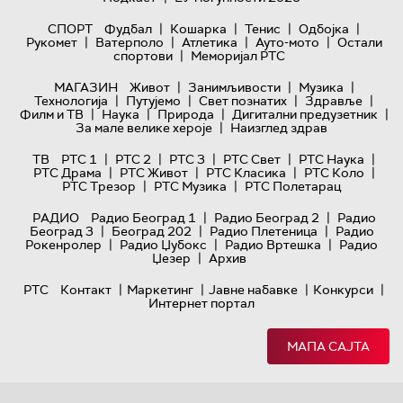
|
|
|
|
СПОРТ
Фудбал
Кошарка
Тенис
Одбојка
|
|
|
|
Рукомет
Ватерполо
Атлетика
Ауто-мото
Остали
|
спортови
Меморијал РТС
|
|
|
МАГАЗИН
Живот
Занимљивости
Музика
|
|
|
|
Технологијa
Путујемо
Свет познатих
Здравље
|
|
|
|
Филм и ТВ
Наука
Природа
Дигитални предузетник
|
За мале велике хероје
Наизглед здрав
|
|
|
|
|
ТВ
РТС 1
РТС 2
РТС 3
РТС Свет
РТС Наука
|
|
|
|
РТС Драма
РТС Живот
РТС Класика
РТС Коло
|
|
РТС Трезор
РТС Музика
РТС Полетарац
|
|
РАДИО
Радио Београд 1
Радио Београд 2
Радио
|
|
|
Београд 3
Београд 202
Радио Плетеница
Радио
|
|
|
Рокенролер
Радио Џубокс
Радио Вртешка
Радио
|
Џезер
Архив
|
|
|
|
РТС
Контакт
Маркетинг
Јавне набавке
Конкурси
Интернет портал
МАПА САЈТА