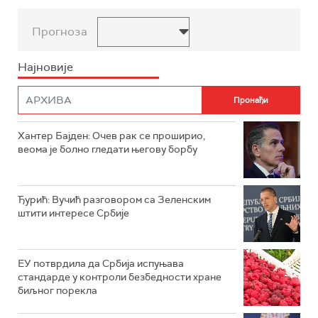
Прогноза
Најновије
Хантер Бајден: Очев рак се проширио,
веома је болно гледати његову борбу
Ђурић: Вучић разговором са Зеленским
штити интересе Србије
ЕУ потврдила да Србија испуњава
стандарде у контроли безбедности хране
биљног порекла