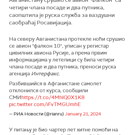
Авганистану срушио се авион "Фалкон" са
четири члана посаде и два путника,
саопштила је руска служба за ваздушни
саобраћај Росавијација.
На северу Авганистана протекле ноћи срушио
се авион "фалкон 10", уписан у регистар
цивилних авиона Русије, а према првим
информацијама у летелици су била четири
члана посаде и два путника, преноси руска
агенција
Интерфакс.
Разбившийся в Афганистане самолет
отклонился от курса, сообщили
СМИ
https://t.co/4MhlQ0X1K8
pic.twitter.com/iFvTMGUmhE
— РИА Новости (@rianru)
January 21, 2024
У питању је био чартер лет хитне помоћи на