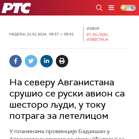
РТС
ИЗВОР:
НЕДЕЉА, 21.01.2024, 08:57 -> 09:42
РТ, РОЈТЕРС,
ИЗВЕСТИЈА
На северу Авганистана
срушио се руски авион са
шесторо људи, у току
потрага за летелицом
У планинама провинције Бадахшан у