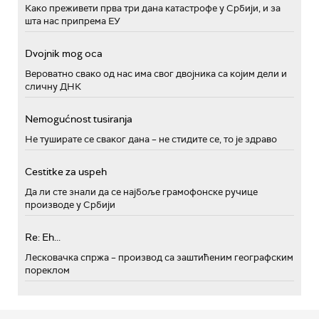
Како преживети прва три дана катастрофе у Србији, и за
шта нас припрема ЕУ
Dvojnik mog oca
Вероватно свако од нас има свог двојника са којим дели и
сличну ДНК
Nemogućnost tusiranja
Не туширате се сваког дана – не стидите се, то је здраво
Cestitke za uspeh
Да ли сте знали да се најбоље грамофонске ручице
производе у Србији
Re: Eh...
Лесковачка спржа – производ са заштићеним географским
пореклом