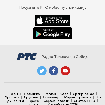
Преузмите РТС мобилну апликацију
Радио Телевизија Србије
|
|
|
|
ВЕСТИ
Политика
Регион
Свет
Србија данас
|
|
|
|
Хроника
Друштво
Економија
Мерила времена
Рат
|
|
|
|
у Украјини
Време
Сервисне вести
Сматрачница
|
Подкаст
ЕУ могућности 2026