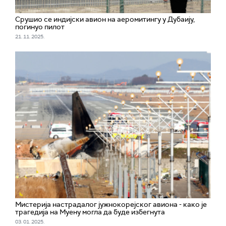
Срушио се индијски авион на аеромитингу у Дубаију,
погинуо пилот
21. 11. 2025.
Мистерија настрадалог јужнокорејског авиона - како је
трагедија на Муену могла да буде избегнута
03. 01. 2025.