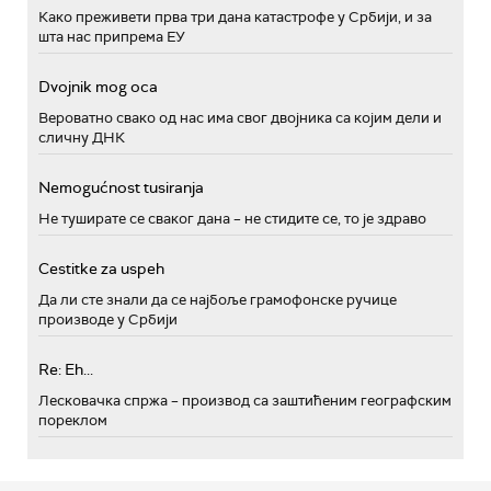
Како преживети прва три дана катастрофе у Србији, и за
шта нас припрема ЕУ
Dvojnik mog oca
Вероватно свако од нас има свог двојника са којим дели и
сличну ДНК
Nemogućnost tusiranja
Не туширате се сваког дана – не стидите се, то је здраво
Cestitke za uspeh
Да ли сте знали да се најбоље грамофонске ручице
производе у Србији
Re: Eh...
Лесковачка спржа – производ са заштићеним географским
пореклом