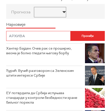
Прогноза
Најновије
Хантер Бајден: Очев рак се проширио,
веома је болно гледати његову борбу
Ђурић: Вучић разговором са Зеленским
штити интересе Србије
ЕУ потврдила да Србија испуњава
стандарде у контроли безбедности хране
биљног порекла