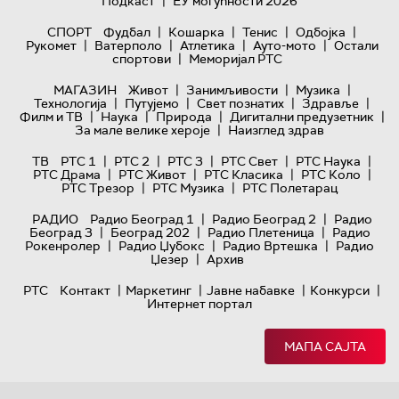
|
Подкаст
ЕУ могућности 2026
|
|
|
|
СПОРТ
Фудбал
Кошарка
Тенис
Одбојка
|
|
|
|
Рукомет
Ватерполо
Атлетика
Ауто-мото
Остали
|
спортови
Меморијал РТС
|
|
|
МАГАЗИН
Живот
Занимљивости
Музика
|
|
|
|
Технологијa
Путујемо
Свет познатих
Здравље
|
|
|
|
Филм и ТВ
Наука
Природа
Дигитални предузетник
|
За мале велике хероје
Наизглед здрав
|
|
|
|
|
ТВ
РТС 1
РТС 2
РТС 3
РТС Свет
РТС Наука
|
|
|
|
РТС Драма
РТС Живот
РТС Класика
РТС Коло
|
|
РТС Трезор
РТС Музика
РТС Полетарац
|
|
РАДИО
Радио Београд 1
Радио Београд 2
Радио
|
|
|
Београд 3
Београд 202
Радио Плетеница
Радио
|
|
|
Рокенролер
Радио Џубокс
Радио Вртешка
Радио
|
Џезер
Архив
|
|
|
|
РТС
Контакт
Маркетинг
Јавне набавке
Конкурси
Интернет портал
МАПА САЈТА