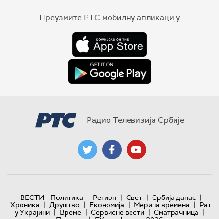
Преузмите РТС мобилну апликацију
Радио Телевизија Србије
|
|
|
|
ВЕСТИ
Политика
Регион
Свет
Србија данас
|
|
|
|
Хроника
Друштво
Економија
Мерила времена
Рат
|
|
|
|
у Украјини
Време
Сервисне вести
Сматрачница