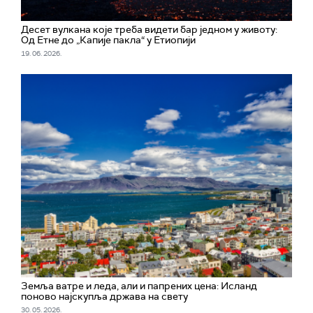
Десет вулкана које треба видети бар једном у животу:
Од Етне до „Капије пакла“ у Етиопији
19. 06. 2026.
Земља ватре и леда, али и папрених цена: Исланд
поново најскупља држава на свету
30. 05. 2026.