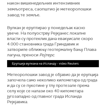
након вишенедељних интензивних
земљотреса, саопштио је метеоролошки
завод те земље.
Вулкан је еруптирао у понедељак касно
увече. На полуострву Рејкјанес локалне
власти су протеклих дана евакуисале скоро
4.000 становника града Гриндавик и
затвориле оближњу геотермалну бању Плава
лагуна, преноси
Ројтерс
.
Ерупција вулкана на Исланду - video Reuters
Метеоролошки завод је објавио да је ерупција
започела само неколико километара од града
и да су се пукотине у тлу протезале према
селу које се налази око 40 километара
југозападно од главног града Исланда
Рејкјавика.