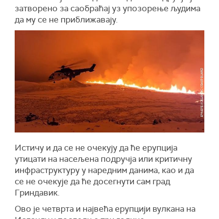
затворено за саобраћај уз упозорење људима
да му се не приближавају.
Истичу и да се не очекују да ће ерупција
утицати на насељена подручја или критичну
инфраструктуру у наредним данима, као и да
се не очекује да ће досегнути сам град
Гриндавик.
Ово је четврта и највећа ерупцији вулкана на