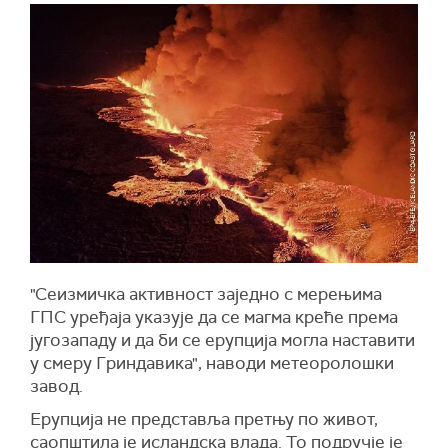
"Сеизмичка активност заједно с мерењима
ГПС уређаја указује да се магма креће према
југозападу и да би се ерупција могла наставити
у смеру Гриндавика", наводи метеоролошки
завод.
Ерупција не представља претњу по живот,
саопштила је исландска влада. То подручје је