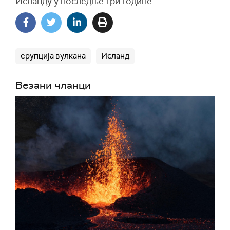
Исланду у последње три године.
ерупција вулкана
Исланд
Везани чланци